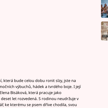
 která bude celou dobu ronit slzy, jste na
očních výbuchů, hádek a tvrdého boje. I její
Elena Bisáková, která pracuje jako
s deset let rozvedená. S rodinou neudržuje v
ář, ke kterému se psem dříve chodila, svou