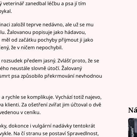
ý veterinář zanedbal léčbu a psa jí tím
pykal.
inaci založil teprve nedávno, ale už se mu
elu. Žalovanou popisuje jako hádavou,
e měl od začátku pochyby přijmout ji jako
čený, že v ničem nepochybil.
 rozsudek předem jasný. Zvlášť proto, že se
ého neustále slovně útočí. Žalovaný
že smrt psa způsobilo překrmování nevhodnou
 a rychle se komplikuje. Vychází totiž najevo,
a klienti. Za ošetření zvířat jim účtoval o dvě
Ná
uvedenou v ceníku.
ky, dokonce i vulgární nadávky tentokrát
bvykle. Na čí stranu se postaví Spravedlnost,