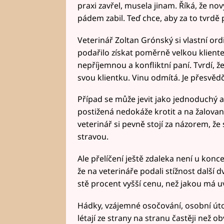
praxi zavřel, musela jinam. Říká, že nov
pádem zabil. Teď chce, aby za to tvrdě 
Veterinář Zoltan Grónský si vlastní ord
podařilo získat poměrně velkou klient
nepříjemnou a konfliktní paní. Tvrdí, ž
svou klientku. Vinu odmítá. Je přesvěd
Případ se může jevit jako jednoduchý a
postižená nedokáže krotit a na žalovan
veterinář si pevně stojí za názorem, 
stravou.
Ale přelíčení ještě zdaleka není u konce
že na veterináře podali stížnost další dv
stě procent vyšší cenu, než jakou má 
Hádky, vzájemné osočování, osobní úto
létají ze strany na stranu častěji než o