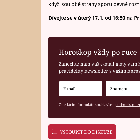
když jsou obě strany sporu pevně rozh
Dívejte se v úterý 17.1. od 16:50 na P
Horoskop vždy po ruce
Zanechte nám váš e-mail a my vám 
pravidelný newsletter s vaším hor
Odesláním formuláře souhlasíte s
podmínkami zp
VSTOUPIT DO DISKUZE