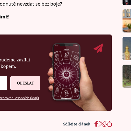
odnuté nevzdat se bez boje?
rimě!
budeme zasílat
oskopem.
ODESLAT
racování osobních údajů
Sdílejte článek