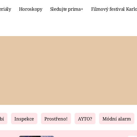
eriály
Horoskopy
Sledujte prima+
Filmový festival Karl
Celebrity
Recept
MÓDA A KRÁSA
HLAVNÍ JÍ
VZTAHY A SEX
SLADKÉ
PRIMA MAMINKA
ZDRAVÉ
bí
Inspekce
Prostřeno!
AYTO?
Módní alarm
Fresh
Living
RECEPTY
BYDLENÍ