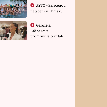
AYTO - Za scénou
natáčení v Thajsku
Gabriela
Gášpárová
promluvila o vztahu
a zakládání rodiny