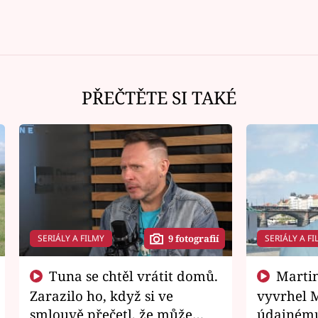
PŘEČTĚTE SI TAKÉ
SERIÁLY A FILMY
SERIÁLY A FI
9 fotografií
Tuna se chtěl vrátit domů.
Martin Písařík jako
Zarazilo ho, když si ve
vyvrhel 
smlouvě přečetl, že může
údajnému