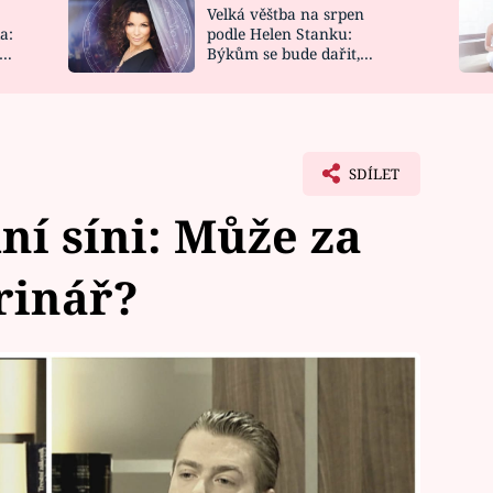
Velká věštba na srpen
NOVINKY
ZAHRADA
a:
podle Helen Stanku:
y
Býkům se bude dařit,
VIDEORECEPTY
DESIGN
Vodnáře čeká jízda
SDÍLET
í síni: Může za
rinář?