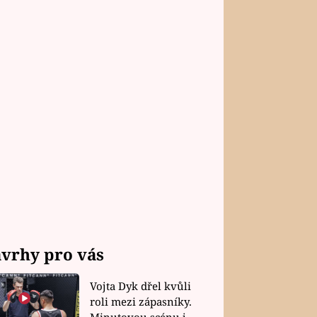
vrhy pro vás
Vojta Dyk dřel kvůli
roli mezi zápasníky.
Minutovou scénu jel