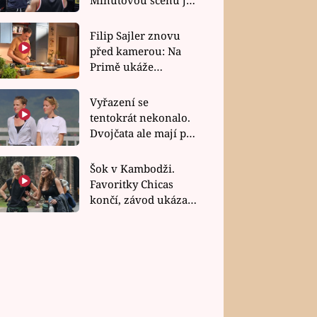
bez dubla
Filip Sajler znovu
před kamerou: Na
Primě ukáže
poctivou kuchyni i
rychlé recepty
Vyřazení se
tentokrát nekonalo.
Dvojčata ale mají po
uzavření třetí etapy
závodu nůž na krku
Šok v Kambodži.
Favoritky Chicas
končí, závod ukázal
svou nejtvrdší tvář