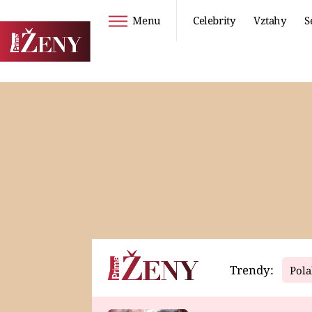
Menu
Celebrity
Vztahy
S
Seriály
Životní styl
ZOO
DIETY A HUBNUTÍ
PROSTŘENO!
CESTOVÁNÍ A
DOVOLENÁ
DUCH
ZDRAVÍ
Trendy:
Pola
Horoskopy
Video
ASTROČLÁNKY
SERIÁLY