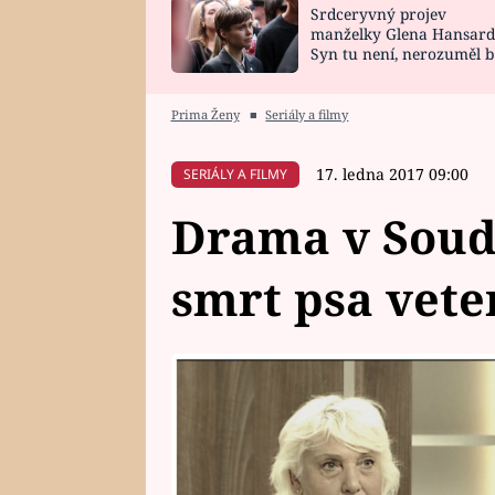
Srdceryvný projev
SNÁŘ
CELEBRITY
manželky Glena Hansard
Syn tu není, nerozuměl b
HOROSKOP NA
VAŘENÍ
tomu, vysvětlila
ROK 2023
Prima Ženy
■
Seriály a filmy
17. ledna 2017 09:00
SERIÁLY A FILMY
Drama v Soudn
smrt psa vete