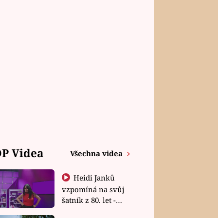
P Videa
Všechna videa
Heidi Janků
vzpomíná na svůj
šatník z 80. let -
Shopaholičky