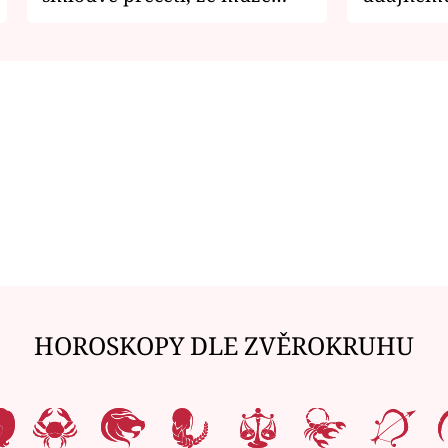
zemřít
je v nemil
HOROSKOPY DLE ZVĚROKRUHU