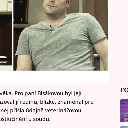
TO
věka. Pro paní Bisákovou byl její
azoval jí rodinu, blízké, znamenal pro
 něj přišla údajně veterinářovou
ostiučinění u soudu.