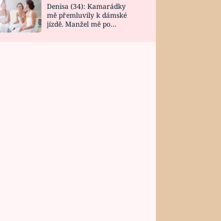
Denisa (34): Kamarádky
mě přemluvily k dámské
jízdě. Manžel mě po
návratu zaskočil