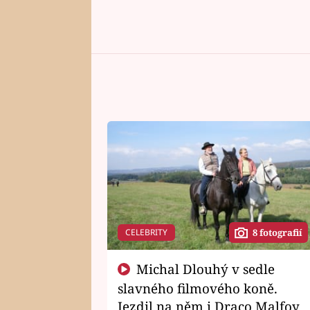
CELEBRITY
8 fotografií
Michal Dlouhý v sedle
slavného filmového koně.
Jezdil na něm i Draco Malfoy