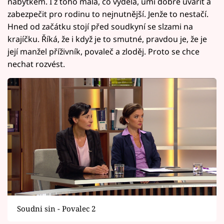
nábytkem. I z toho mála, co vydělá, umí dobře uvařit a
zabezpečit pro rodinu to nejnutnější. Jenže to nestačí.
Hned od začátku stojí před soudkyní se slzami na
krajíčku. Říká, že i když je to smutné, pravdou je, že je
její manžel příživník, povaleč a zloděj. Proto se chce
nechat rozvést.
Soudni sin - Povalec 2