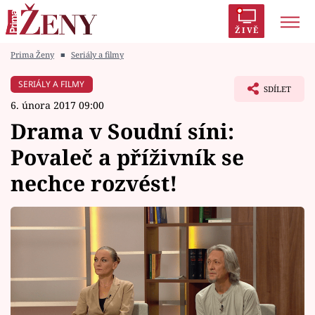
ŽIVĚ
Prima Ženy
■
Seriály a filmy
Trendy:
Polabí
Inspekce
Prostřeno!
AYTO?
SERIÁLY A FILMY
SDÍLET
Módní alarm
Zrádci
Proměny
6. února 2017 09:00
Drama v Soudní síni:
Povaleč a příživník se
nechce rozvést!
Témata
Celebrity
Vztahy
Seriály