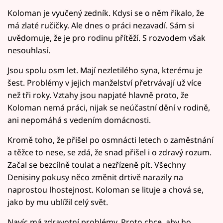
Koloman je vyučený zedník. Kdysi se o něm říkalo, že
má zlaté ručičky. Ale dnes o práci nezavadí. Sám si
uvědomuje, že je pro rodinu přítěží. S rozvodem však
nesouhlasí.
Jsou spolu osm let. Mají nezletilého syna, kterému je
šest. Problémy v jejich manželství přetrvávají už více
než tři roky. Vztahy jsou napjaté hlavně proto, že
Koloman nemá práci, nijak se neúčastní dění v rodině,
ani nepomáhá s vedením domácnosti.
Kromě toho, že přišel po osmnácti letech o zaměstnání
a těžce to nese, se zdá, že snad přišel i o zdravý rozum.
Začal se bezcílně toulat a nezřízeně pít. Všechny
Denisiny pokusy něco změnit drtivě narazily na
naprostou lhostejnost. Koloman se lituje a chová se,
jako by mu ublížil celý svět.
Navíc má zdravotní problémy. Proto chce, aby ho