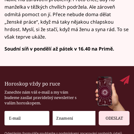
manželka v těžkých chvílích podržela. Ale zároveň
odmítá pomoct on jí. Přece nebude doma dělat
„ženské práce“, když má taky nějakou chlapskou
hrdost. Myslí, si že stačí, když má ženu a syna rád. To se
však teprve ukáže.
Soudní síň v pondělí až pátek v 16.40 na Primě.
Horoskop vždy po ruce
Zanechte nám váš e-mail a my vám
budeme zasílat pravidelný newsletter s
vaším horoskopem.
ODESLAT
Odesláním formuláře souhlasíte s
podmínkami zpracování osobních údajů