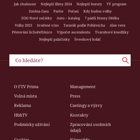
Jak zhubnout
Nejlepší filmy 2024
Nejlepší horory
TV program
Změna času
Partie
Počasí
Kdy budou volby
ZOO Nové začátky
Auto – katalog
7 pádů Honzy Dědka
Volby 2025
Svařené víno
Tatarák podle Pohlreicha
Aloe vera
Pěstování lichořeřišnice
Výpočet ascendentu
Tvarohové knedlíky
Nejlepší palačinky
Švestkový koláč
O FTV Prima
Management
Volná místa
Press
Reklama
Castingy a výzvy
HbbTV
Kontakty
Podmínky užívání
Zpracování osobních
údajů
Cookies
Nápověda