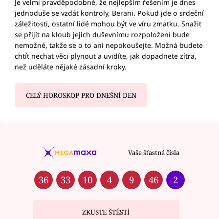
Je velmi pravděpodobné, že nejlepším řešením je dnes
jednoduše se vzdát kontroly, Berani. Pokud jde o srdeční
záležitosti, ostatní lidé mohou být ve víru zmatku. Snažit
se přijít na kloub jejich duševnímu rozpoložení bude
nemožné, takže se o to ani nepokoušejte. Možná budete
chtít nechat věci plynout a uvidíte, jak dopadnete zítra,
než uděláte nějaké zásadní kroky.
CELÝ HOROSKOP PRO DNEŠNÍ DEN
Vaše šťastná čísla
36
33
10
4
9
46
2
ZKUSTE ŠTĚSTÍ