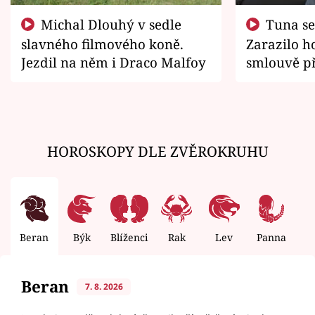
Michal Dlouhý v sedle
Tuna se chtěl vrátit domů.
slavného filmového koně.
Zarazilo ho
Jezdil na něm i Draco Malfoy
smlouvě př
zemřít
HOROSKOPY DLE ZVĚROKRUHU
Beran
Býk
Blíženci
Rak
Lev
Panna
V
Beran
7. 8. 2026