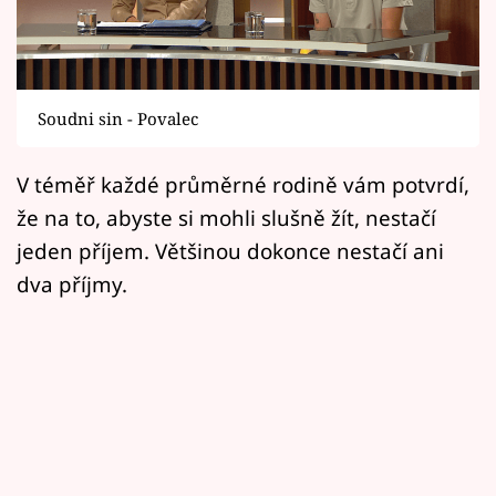
Horoskopy
Sledujte prima+
Filmový festival Karlovy Vary
Soudni sin - Povalec
Pořady
V téměř každé průměrné rodině vám potvrdí,
že na to, abyste si mohli slušně žít, nestačí
Mámy sobě
jeden příjem. Většinou dokonce nestačí ani
dva příjmy.
Přihlášení
Sledujte nás