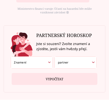
Ministerstvo financí varuje: Účastí na hazardní hře může
vzniknout závislost ⑱
PARTNERSKÝ HOROSKOP
Jste si souzení? Zvolte znamení a
zjistěte, jestli vám hvězdy přejí.
VYPOČÍTAT