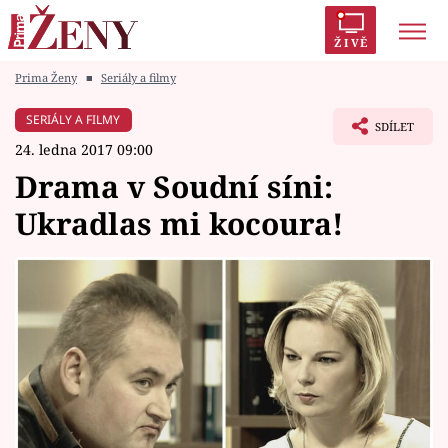
ŽIVĚ
Prima Ženy
■
Seriály a filmy
Trendy:
Polabí
Inspekce
Prostřeno!
AYTO?
SERIÁLY A FILMY
SDÍLET
Módní alarm
Zrádci
Proměny
24. ledna 2017 09:00
Drama v Soudní síni:
Ukradlas mi kocoura!
Témata
Celebrity
Vztahy
Seriály