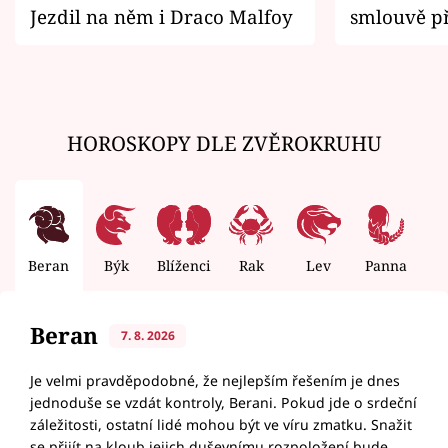
Jezdil na něm i Draco Malfoy
smlouvě př
zemřít
HOROSKOPY DLE ZVĚROKRUHU
Beran
Býk
Blíženci
Rak
Lev
Panna
V
Beran
7. 8. 2026
Je velmi pravděpodobné, že nejlepším řešením je dnes
jednoduše se vzdát kontroly, Berani. Pokud jde o srdeční
záležitosti, ostatní lidé mohou být ve víru zmatku. Snažit
se přijít na kloub jejich duševnímu rozpoložení bude