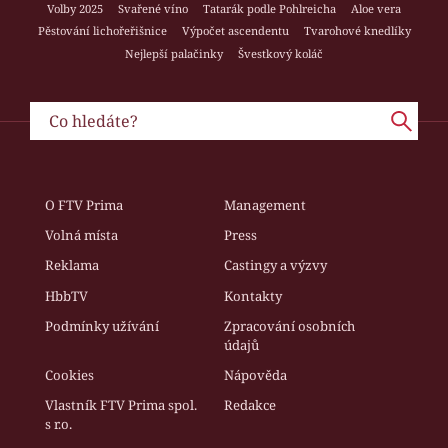
Volby 2025
Svařené víno
Tatarák podle Pohlreicha
Aloe vera
Pěstování lichořeřišnice
Výpočet ascendentu
Tvarohové knedlíky
Nejlepší palačinky
Švestkový koláč
O FTV Prima
Management
Volná místa
Press
Reklama
Castingy a výzvy
HbbTV
Kontakty
Podmínky užívání
Zpracování osobních
údajů
Cookies
Nápověda
Vlastník FTV Prima spol.
Redakce
s r.o.