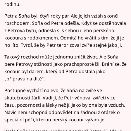
rodinu.
Petr a Soňa byli čtyři roky pár. Ale jejich vztah skončil
rozchodem. Soňa od Petra odešla. Když se odstěhovala
z Petrova bytu, odnesla si s sebou i jeho perského
kocoura s rodokmenem. Odmítá ho vrátit s tím, že jí je
ho líto. Tvrdí, že by Petr terorizoval zvíře stejně jako ji.
Takový rozchod může jednomu zničit život. Ale Soňa
bere Petrovy stížnosti jako prachsprosté lži. Brání se, že
kocour byl darem, který od Petra dostala jako
„přípravu na dítě“.
Postupně vychází najevo, že Soňa na zvíře ve
skutečnosti žárlí. Vadí jí, že Petr věnoval zvířeti více
času, pozornosti a lásky než jí. Jako by ona byla vzduch.
Navíc není schopná odpovědět na žádnou z otázek o
speciální péči, kterou perský kocour vyžaduje.