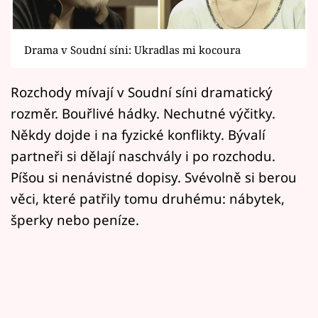
Horoskopy
Sledujte prima+
Drama v Soudní síni: Ukradlas mi kocoura
Filmový festival Karlovy Vary
Rozchody mívají v Soudní síni dramatický
Pořady
rozměr. Bouřlivé hádky. Nechutné výčitky.
Někdy dojde i na fyzické konflikty. Bývalí
Mámy sobě
partneři si dělají naschvály i po rozchodu.
Píšou si nenávistné dopisy. Svévolně si berou
Přihlášení
věci, které patřily tomu druhému: nábytek,
šperky nebo peníze.
Sledujte nás