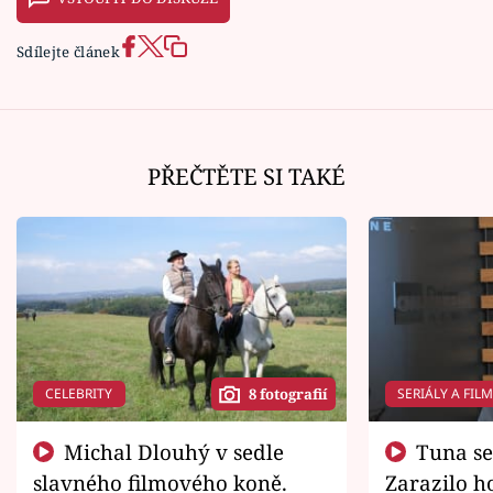
Sdílejte článek
PŘEČTĚTE SI TAKÉ
CELEBRITY
SERIÁLY A FIL
8 fotografií
Michal Dlouhý v sedle
Tuna se chtěl vrátit domů.
slavného filmového koně.
Zarazilo ho