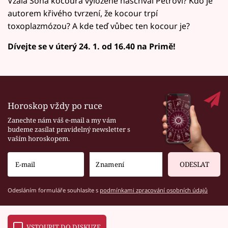
Vzala Soňa kocoura vyloženě naschvál Petrovi? Kdo je
autorem křivého tvrzení, že kocour trpí
toxoplazmózou? A kde teď vůbec ten kocour je?
Dívejte se v úterý 24. 1. od 16.40 na Primě!
Horoskop vždy po ruce
Zanechte nám váš e-mail a my vám
budeme zasílat pravidelný newsletter s
vaším horoskopem.
ODESLAT
Odesláním formuláře souhlasíte s
podmínkami zpracování osobních údajů
VSTOUPIT DO DISKUZE