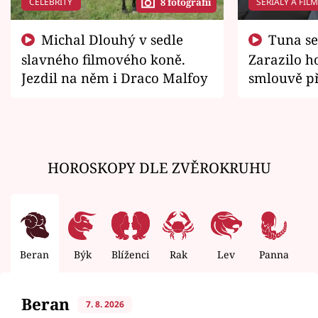
CELEBRITY
SERIÁLY A FIL
8 fotografií
Michal Dlouhý v sedle
Tuna se chtěl vrátit domů.
slavného filmového koně.
Zarazilo ho
Jezdil na něm i Draco Malfoy
smlouvě př
zemřít
HOROSKOPY DLE ZVĚROKRUHU
Beran
Býk
Blíženci
Rak
Lev
Panna
V
Beran
7. 8. 2026