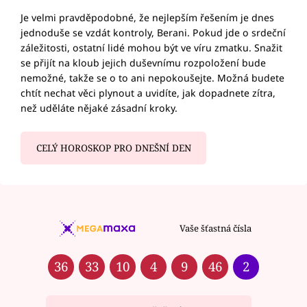
Je velmi pravděpodobné, že nejlepším řešením je dnes
jednoduše se vzdát kontroly, Berani. Pokud jde o srdeční
záležitosti, ostatní lidé mohou být ve víru zmatku. Snažit
se přijít na kloub jejich duševnímu rozpoložení bude
nemožné, takže se o to ani nepokoušejte. Možná budete
chtít nechat věci plynout a uvidíte, jak dopadnete zítra,
než uděláte nějaké zásadní kroky.
CELÝ HOROSKOP PRO DNEŠNÍ DEN
Vaše šťastná čísla
36
33
10
4
9
46
2