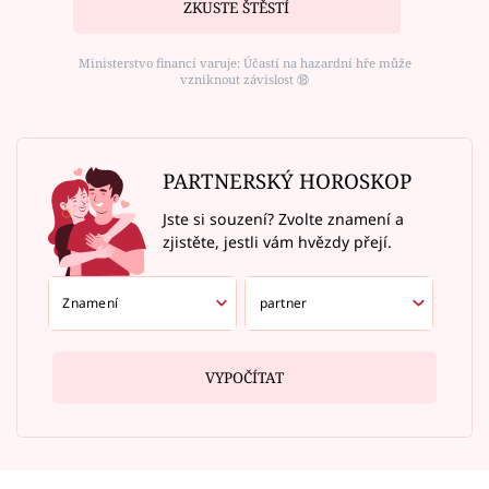
ZKUSTE ŠTĚSTÍ
Ministerstvo financí varuje: Účastí na hazardní hře může
vzniknout závislost ⑱
PARTNERSKÝ HOROSKOP
Jste si souzení? Zvolte znamení a
zjistěte, jestli vám hvězdy přejí.
VYPOČÍTAT