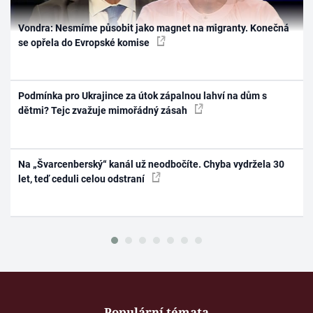
Vondra: Nesmíme působit jako magnet na migranty. Konečná
se opřela do Evropské komise
Podmínka pro Ukrajince za útok zápalnou lahví na dům s
dětmi? Tejc zvažuje mimořádný zásah
Na „Švarcenberský“ kanál už neodbočíte. Chyba vydržela 30
let, teď ceduli celou odstraní
Populární témata