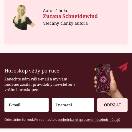
Autor článku
Zuzana Schneidewind
Všechny články autora
Horoskop vždy po ruce
Zanechte nám váš e-mail a my vám
budeme zasílat pravidelný newsletter s
vaším horoskopem.
ODESLAT
Odesláním formuláře souhlasíte s
podmínkami zpracování osobních údajů