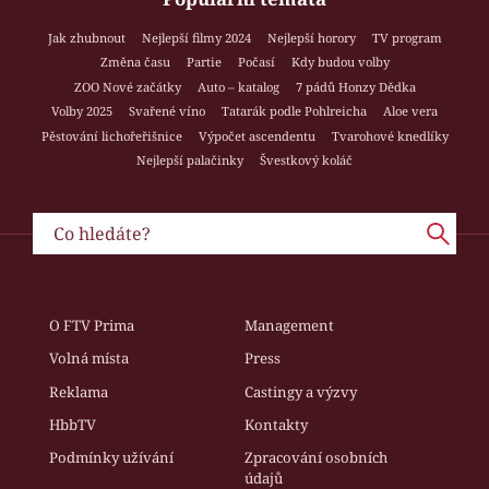
Jak zhubnout
Nejlepší filmy 2024
Nejlepší horory
TV program
Změna času
Partie
Počasí
Kdy budou volby
ZOO Nové začátky
Auto – katalog
7 pádů Honzy Dědka
Volby 2025
Svařené víno
Tatarák podle Pohlreicha
Aloe vera
Pěstování lichořeřišnice
Výpočet ascendentu
Tvarohové knedlíky
Nejlepší palačinky
Švestkový koláč
O FTV Prima
Management
Volná místa
Press
Reklama
Castingy a výzvy
HbbTV
Kontakty
Podmínky užívání
Zpracování osobních
údajů