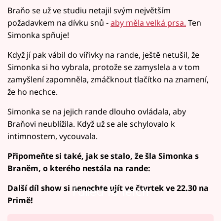
Braňo se už ve studiu netajil svým největším
požadavkem na dívku snů -
aby měla velká prsa.
Ten
Simonka spňuje!
Když jí pak vábil do vířivky na rande, ještě netušil, že
Simonka si ho vybrala, protože se zamyslela a v tom
zamyšlení zapomněla, zmáčknout tlačítko na znamení,
že ho nechce.
Simonka se na jejich rande dlouho ovládala, aby
Braňovi neublížila. Když už se ale schylovalo k
intimnostem, vycouvala.
Připomeňte si také, jak se stalo, že šla Simonka s
Braněm, o kterého nestála na rande:
D
alší díl show si nenechte ujít ve čtvrtek ve 22.30 na
Failed to fetch
Primě!