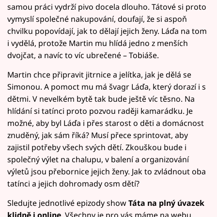
samou práci vydrží pivo docela dlouho. Tátové si proto
vymyslí společné nakupování, doufají, že si aspoň
chvilku popovídají, jak to dělají jejich ženy. Láďa na tom
i vydělá, protože Martin mu hlídá jedno z menších
dvojčat, a navíc to víc ubrečené – Tobiáše.
Martin chce připravit jitrnice a jelítka, jak je dělá se
Simonou. A pomoct mu má švagr Láďa, který dorazí i s
dětmi. V nevelkém bytě tak bude ještě víc těsno. Na
hlídání si tatínci proto pozvou raději kamarádku. Je
možné, aby byl Láďa i přes starost o děti a domácnost
znuděný, jak sám říká? Musí přece sprintovat, aby
zajistil potřeby všech svých dětí. Zkouškou bude i
společný výlet na chalupu, v balení a organizování
výletů jsou přebornice jejich ženy. Jak to zvládnout oba
tatínci a jejich dohromady osm dětí?
Sledujte jednotlivé epizody show
Táta na plný úvazek
klidně i online
. Všechny je pro vás máme na webu