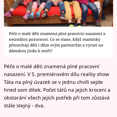
Horoskopy
Sledujte prima+
Filmový festival Karlovy Vary
Péče o malé děti znamená plné pracovní nasazení a
Pořady
neustálou pozornost. Co se stane, když maminky
přenechají děti i dům svým partnerům a vyrazí na
dámskou jízdu k moři?
Mámy sobě
Péče o malé děti znamená plné pracovní
Přihlášení
nasazení. V 5. premiérovém dílu reality show
Táta na plný úvazek se v jednu chvíli sejde
Sledujte nás
hned osm dítek. Počet tátů na jejich krocení a
obstarání všech jejich potřeb při tom zůstává
stále stejný - dva.