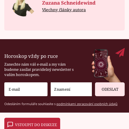
Zuzana Schneidewind
Všechny články autora
Horoskop vždy po ruce
Zanechte nám váš e-mail a my vám
budeme zasílat pravidelný newsletter s
vaším horoskopem.
ODESLAT
Odesláním formuláře souhlasíte s
podmínkami zpracování osobních údajů
VSTOUPIT DO DISKUZE