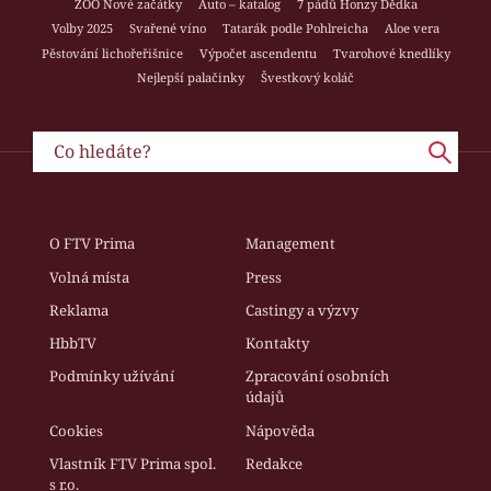
ZOO Nové začátky
Auto – katalog
7 pádů Honzy Dědka
Volby 2025
Svařené víno
Tatarák podle Pohlreicha
Aloe vera
Pěstování lichořeřišnice
Výpočet ascendentu
Tvarohové knedlíky
Nejlepší palačinky
Švestkový koláč
O FTV Prima
Management
Volná místa
Press
Reklama
Castingy a výzvy
HbbTV
Kontakty
Podmínky užívání
Zpracování osobních
údajů
Cookies
Nápověda
Vlastník FTV Prima spol.
Redakce
s r.o.