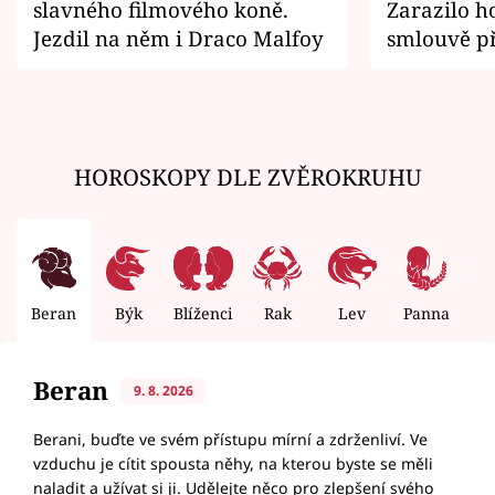
slavného filmového koně.
Zarazilo ho
Jezdil na něm i Draco Malfoy
smlouvě př
zemřít
HOROSKOPY DLE ZVĚROKRUHU
Beran
Býk
Blíženci
Rak
Lev
Panna
V
Beran
9. 8. 2026
Berani, buďte ve svém přístupu mírní a zdrženliví. Ve
vzduchu je cítit spousta něhy, na kterou byste se měli
naladit a užívat si ji. Udělejte něco pro zlepšení svého