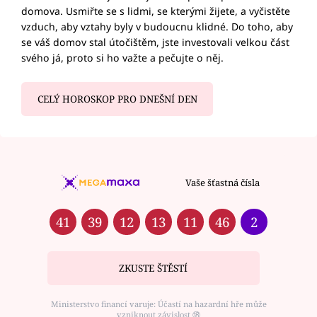
domova. Usmiřte se s lidmi, se kterými žijete, a vyčistěte
vzduch, aby vztahy byly v budoucnu klidné. Do toho, aby
se váš domov stal útočištěm, jste investovali velkou část
svého já, proto si ho važte a pečujte o něj.
CELÝ HOROSKOP PRO DNEŠNÍ DEN
Vaše šťastná čísla
41
39
12
13
11
46
2
ZKUSTE ŠTĚSTÍ
Ministerstvo financí varuje: Účastí na hazardní hře může
vzniknout závislost ⑱