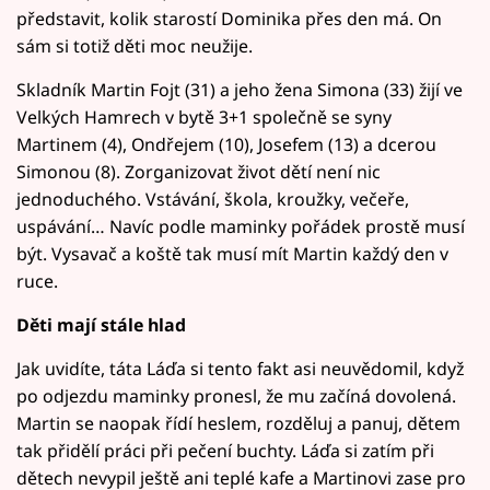
představit, kolik starostí Dominika přes den má. On
sám si totiž děti moc neužije.
Skladník Martin Fojt (31) a jeho žena Simona (33) žijí ve
Velkých Hamrech v bytě 3+1 společně se syny
Martinem (4), Ondřejem (10), Josefem (13) a dcerou
Simonou (8). Zorganizovat život dětí není nic
jednoduchého. Vstávání, škola, kroužky, večeře,
uspávání… Navíc podle maminky pořádek prostě musí
být. Vysavač a koště tak musí mít Martin každý den v
ruce.
Děti mají stále hlad
Jak uvidíte, táta Láďa si tento fakt asi neuvědomil, když
po odjezdu maminky pronesl, že mu začíná dovolená.
Martin se naopak řídí heslem, rozděluj a panuj, dětem
tak přidělí práci při pečení buchty. Láďa si zatím při
dětech nevypil ještě ani teplé kafe a Martinovi zase pro