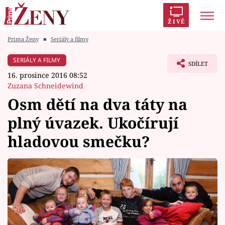
ŽIVĚ
Prima Ženy
■
Seriály a filmy
Trendy:
Polabí
Inspekce
Prostřeno!
AYTO?
SERIÁLY A FILMY
SDÍLET
Módní alarm
Zrádci
Proměny
16. prosince 2016 08:52
Zuzana Schneidewind
Osm dětí na dva táty na
plný úvazek. Ukočírují
Témata
hladovou smečku?
Celebrity
Vztahy
Seriály