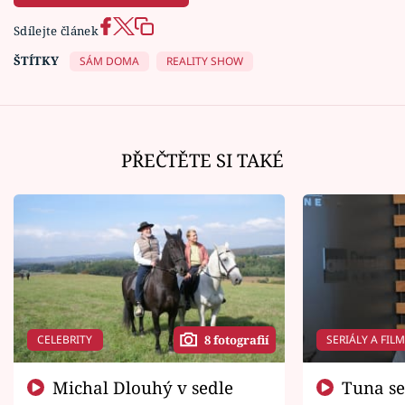
Sdílejte článek
ŠTÍTKY
SÁM DOMA
REALITY SHOW
PŘEČTĚTE SI TAKÉ
CELEBRITY
SERIÁLY A FIL
8 fotografií
Michal Dlouhý v sedle
Tuna se chtěl vrátit domů.