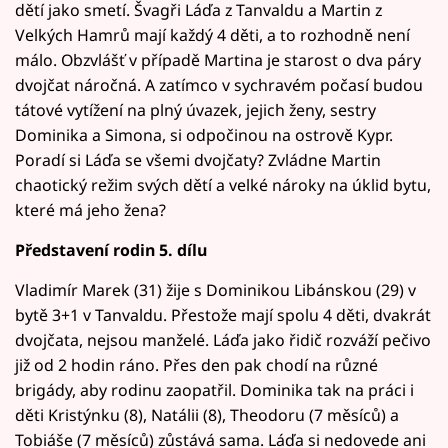
dětí jako smetí. Švagři Láďa z Tanvaldu a Martin z
Velkých Hamrů mají každý 4 děti, a to rozhodně není
málo. Obzvlášť v případě Martina je starost o dva páry
dvojčat náročná. A zatímco v sychravém počasí budou
tátové vytížení na plný úvazek, jejich ženy, sestry
Dominika a Simona, si odpočinou na ostrově Kypr.
Poradí si Láďa se všemi dvojčaty? Zvládne Martin
chaotický režim svých dětí a velké nároky na úklid bytu,
které má jeho žena?
Představení rodin 5. dílu
Vladimír Marek (31) žije s Dominikou Libánskou (29) v
bytě 3+1 v Tanvaldu. Přestože mají spolu 4 děti, dvakrát
dvojčata, nejsou manželé. Láďa jako řidič rozváží pečivo
již od 2 hodin ráno. Přes den pak chodí na různé
brigády, aby rodinu zaopatřil. Dominika tak na práci i
děti Kristýnku (8), Natálii (8), Theodoru (7 měsíců) a
Tobiáše (7 měsíců) zůstává sama. Láďa si nedovede ani