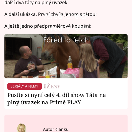
další dva táty na plný úvazek:
A další ukázka. První chvíle jenom s tátou:
Failed to fetch
A ještě jedno předpremiérové koupání:
Failed to fetch
Failed to fetch
SERIÁLY A FILMY
Pusťte si nyní celý 4. díl show Táta na
plný úvazek na Primě PLAY
Autor článku