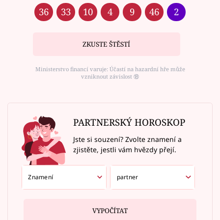
36
33
10
4
9
46
2
ZKUSTE ŠTĚSTÍ
Ministerstvo financí varuje: Účastí na hazardní hře může
vzniknout závislost ⑱
PARTNERSKÝ HOROSKOP
Jste si souzení? Zvolte znamení a
zjistěte, jestli vám hvězdy přejí.
VYPOČÍTAT