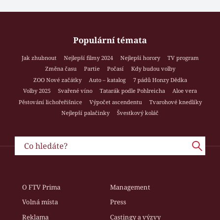
Populární témata
Jak zhubnout
Nejlepší filmy 2024
Nejlepší horory
TV program
Změna času
Partie
Počasí
Kdy budou volby
ZOO Nové začátky
Auto – katalog
7 pádů Honzy Dědka
Volby 2025
Svařené víno
Tatarák podle Pohlreicha
Aloe vera
Pěstování lichořeřišnice
Výpočet ascendentu
Tvarohové knedlíky
Nejlepší palačinky
Švestkový koláč
O FTV Prima
Management
Volná místa
Press
Reklama
Castingy a výzvy