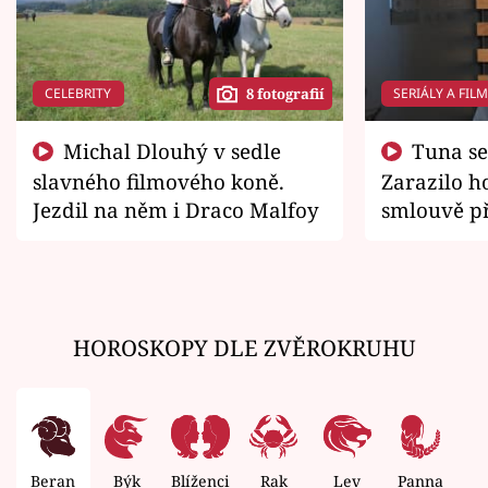
CELEBRITY
SERIÁLY A FIL
8 fotografií
Michal Dlouhý v sedle
Tuna se chtěl vrátit domů.
slavného filmového koně.
Zarazilo ho
Jezdil na něm i Draco Malfoy
smlouvě př
zemřít
HOROSKOPY DLE ZVĚROKRUHU
Beran
Býk
Blíženci
Rak
Lev
Panna
V