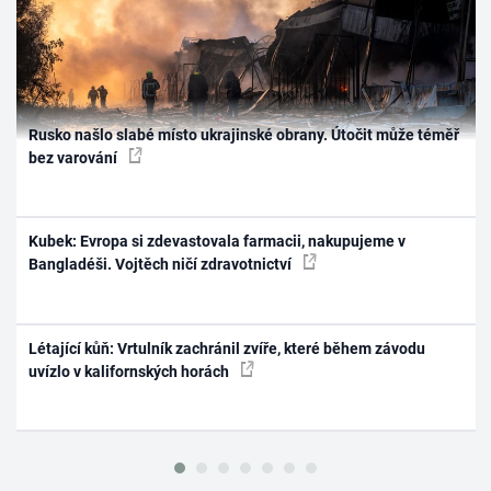
Rusko našlo slabé místo ukrajinské obrany. Útočit může téměř
bez varování
Kubek: Evropa si zdevastovala farmacii, nakupujeme v
Bangladéši. Vojtěch ničí zdravotnictví
Létající kůň: Vrtulník zachránil zvíře, které během závodu
uvízlo v kalifornských horách