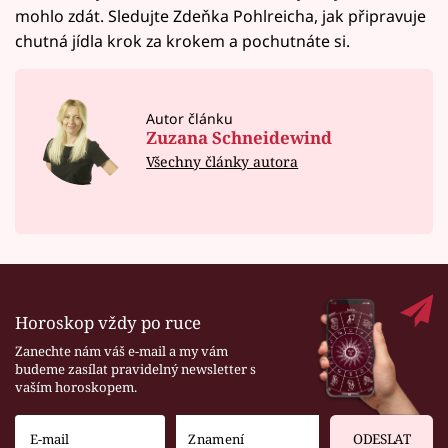
mohlo zdát. Sledujte Zdeňka Pohlreicha, jak připravuje
chutná jídla krok za krokem a pochutnáte si.
Autor článku
Zuzana Schneidewind
Všechny články autora
Horoskop vždy po ruce
Zanechte nám váš e-mail a my vám
budeme zasílat pravidelný newsletter s
vaším horoskopem.
ODESLAT