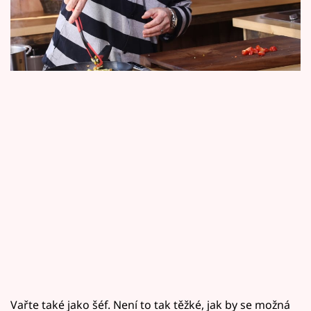
Horoskopy
okurkovým salátem, ovocný koláč z podmáslí i
vařeného mořského vlka s pěkně barevnou
Sledujte prima+
zeleninou.
Filmový festival Karlovy Vary
Pořady
Mámy sobě
Přihlášení
Sledujte nás
Vařte také jako šéf. Není to tak těžké, jak by se možná