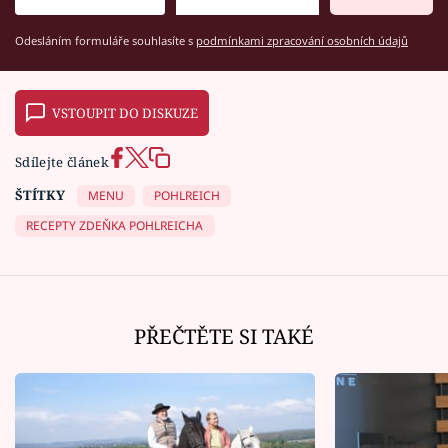
Odesláním formuláře souhlasíte s
podmínkami zpracování osobních údajů
VSTOUPIT DO DISKUZE
Sdílejte článek
ŠTÍTKY
MENU
POHLREICH
RECEPTY ZDEŇKA POHLREICHA
PŘEČTĚTE SI TAKÉ