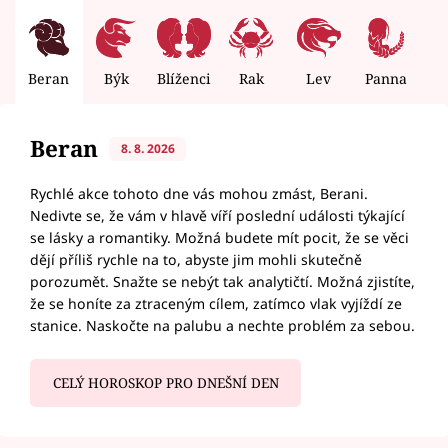
Beran
Býk
Blíženci
Rak
Lev
Panna
V
Beran
8. 8. 2026
Rychlé akce tohoto dne vás mohou zmást, Berani.
Nedivte se, že vám v hlavě víří poslední události týkající
se lásky a romantiky. Možná budete mít pocit, že se věci
dějí příliš rychle na to, abyste jim mohli skutečně
porozumět. Snažte se nebýt tak analytičtí. Možná zjistíte,
že se honíte za ztraceným cílem, zatímco vlak vyjíždí ze
stanice. Naskočte na palubu a nechte problém za sebou.
CELÝ HOROSKOP PRO DNEŠNÍ DEN