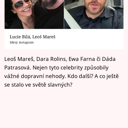
Horoskopy
Sledujte prima+
Filmový festival Karlovy Vary
Lucie Bílá, Leoš Mareš
Pořady
Zdroj: instagram
Mámy sobě
Leoš Mareš, Dara Rolins, Ewa Farna či Dáda
Patrasová. Nejen tyto celebrity způsobily
Přihlášení
vážné dopravní nehody. Kdo další? A co ještě
se stalo ve světě slavných?
Sledujte nás