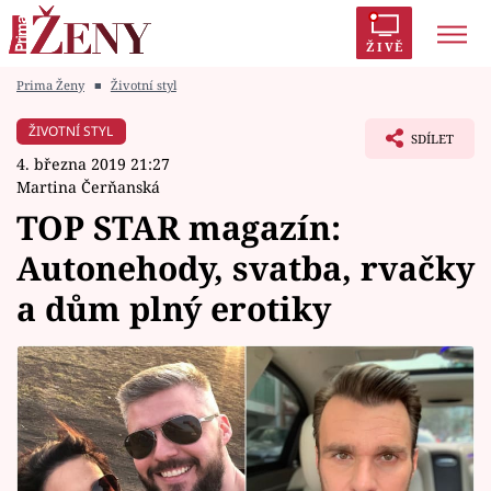
ŽIVĚ
Prima Ženy
■
Životní styl
Trendy:
Polabí
Inspekce
Prostřeno!
AYTO?
ŽIVOTNÍ STYL
SDÍLET
Módní alarm
Zrádci
Proměny
4. března 2019 21:27
Martina Čerňanská
TOP STAR magazín:
Autonehody, svatba, rvačky
Témata
a dům plný erotiky
Celebrity
Vztahy
Seriály