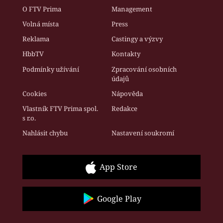
O FTV Prima
Management
Volná místa
Press
Reklama
Castingy a výzvy
HbbTV
Kontakty
Podmínky užívání
Zpracování osobních
údajů
Cookies
Nápověda
Vlastník FTV Prima spol.
Redakce
s r.o.
Nahlásit chybu
Nastavení soukromí
App Store
Google Play