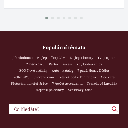
Populární témata
Jak zhubnout
Nejlepší filmy 2024
Nejlepší horory
TV program
Změna času
Partie
Počasí
Kdy budou volby
ZOO Nové začátky
Auto – katalog
7 pádů Honzy Dědka
Volby 2025
Svařené víno
Tatarák podle Pohlreicha
Aloe vera
Pěstování lichořeřišnice
Výpočet ascendentu
Tvarohové knedlíky
Nejlepší palačinky
Švestkový koláč