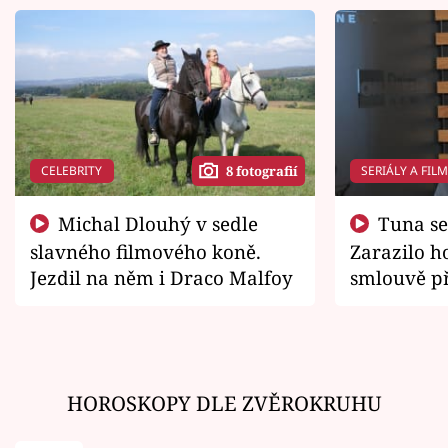
CELEBRITY
SERIÁLY A FIL
8 fotografií
Michal Dlouhý v sedle
Tuna se chtěl vrátit domů.
slavného filmového koně.
Zarazilo ho
Jezdil na něm i Draco Malfoy
smlouvě př
zemřít
HOROSKOPY DLE ZVĚROKRUHU