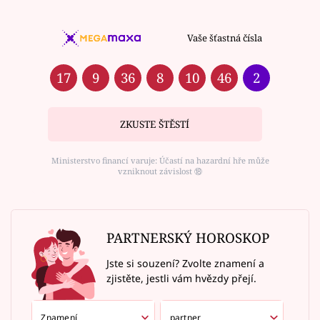
Vaše šťastná čísla
17
9
36
8
10
46
2
ZKUSTE ŠTĚSTÍ
Ministerstvo financí varuje: Účastí na hazardní hře může
vzniknout závislost ⑱
PARTNERSKÝ HOROSKOP
Jste si souzení? Zvolte znamení a
zjistěte, jestli vám hvězdy přejí.