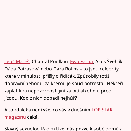
Leoš Mareš
, Chantal Poullain,
Ewa Farna
, Alois Švehlík,
Dáda Patrasová nebo Dara Rolins – to jsou celebrity,
které v minulosti přišly o řidičák. Způsobily totiž
dopravní nehodu, za kterou je soud potrestal. Někteří
zaplatili za nepozornost, jiní za pití alkoholu před
jízdou. Kdo z nich dopadl nejhůř?
A to zdaleka není vše, co vás v dnešním
TOP STAR
magazínu
čeká!
Slavný sexuolog Radim Uzel nás pozve k sobě domů a