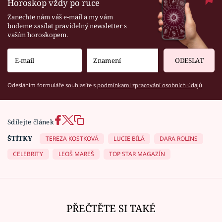
Horoskop vždy po ruce
Zanechte nám váš e-mail a my vám
budeme zasílat pravidelný newsletter s
vaším horoskopem.
ODESLAT
Odesláním formuláře souhlasíte s
podmínkami zpracování osobních údajů
Sdílejte článek
ŠTÍTKY
TEREZA KOSTKOVÁ
LUCIE BÍLÁ
DARA ROLINS
CELEBRITY
LEOŠ MAREŠ
TOP STAR MAGAZÍN
PŘEČTĚTE SI TAKÉ