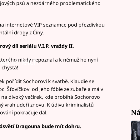
 bojových psů a nezdárného problematického
 na internetové VIP seznamce pod přezdívkou
tální drogy z Číny.
ý díl seriálu V.I.P. vraždy II.
 kterého nikdy nepoznal a k němuž ho nyní
led to fetch
 chystá!
ek pořídit Sochorovi k svatbě. Klaudie se
i Šťovíčkovi od jeho fóbie ze zubaře a má v
 na divoký večírek, kde probíhá Sochorovo
 vrah udeří znovu. K údivu kriminalistů
Ná
řování pokračuje dál.
dsvětí Dragouna bude mít dohru.