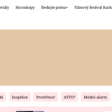
eriály
Horoskopy
Sledujte prima+
Filmový festival Karl
Celebrity
Recept
MÓDA A KRÁSA
HLAVNÍ JÍ
VZTAHY A SEX
SLADKÉ
PRIMA MAMINKA
ZDRAVÉ
bí
Inspekce
Prostřeno!
AYTO?
Módní alarm
Fresh
Living
RECEPTY
BYDLENÍ