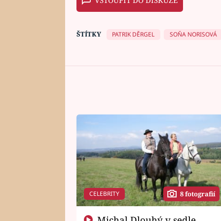
VSTOUPIT DO DISKUZE
ŠTÍTKY
PATRIK DĚRGEL
SOŇA NORISOVÁ
CELEBRITY
8 fotografií
Michal Dlouhý v sedle