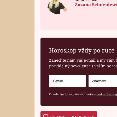
Zuzana Schneidew
Horoskop vždy po ruce
Zanechte nám váš e-mail a my vám 
pravidelný newsletter s vaším hor
Odesláním formuláře souhlasíte s
podmínkami zp