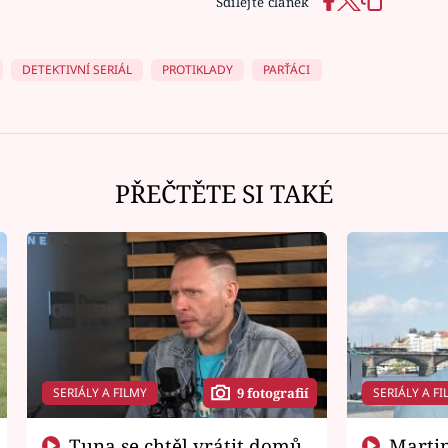
Sdílejte článek
DETEKTIVNÍ SERIÁL
PROTIKLADY
PARŤÁCI
PŘEČTĚTE SI TAKÉ
SERIÁLY A FILMY
SERIÁLY A FI
9 fotografií
Tuna se chtěl vrátit domů.
Martin Písařík jako