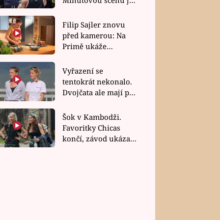
bez dubla
Filip Sajler znovu
před kamerou: Na
Primě ukáže
poctivou kuchyni i
rychlé recepty
Vyřazení se
tentokrát nekonalo.
Dvojčata ale mají po
uzavření třetí etapy
závodu nůž na krku
Šok v Kambodži.
Favoritky Chicas
končí, závod ukázal
svou nejtvrdší tvář