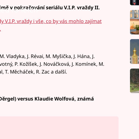
imě v pokračování seriálu V.I.P. vraždy II.
led to fetch
dy V.I.P. vraždy i vše, co by vás mohlo zajímat
.
M. Vladyka, J. Révai, M. Myšička, J. Hána, J.
votný, P. Kožíšek, J. Nováčková, J. Komínek, M.
l, T. Měcháček, R. Zac a další.
Děrgel) versus Klaudie Wolfová, známá