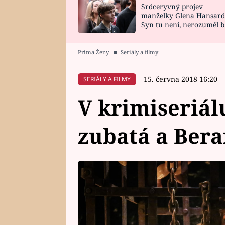
Srdceryvný projev
SNÁŘ
CELEBRITY
manželky Glena Hansard
Syn tu není, nerozuměl b
HOROSKOP NA
VAŘENÍ
tomu, vysvětlila
ROK 2023
Prima Ženy
■
Seriály a filmy
15. června 2018 16:20
SERIÁLY A FILMY
V krimiseriálu
zubatá a Bera