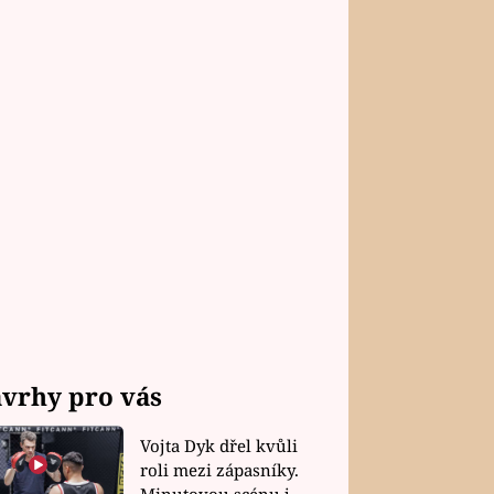
vrhy pro vás
Vojta Dyk dřel kvůli
roli mezi zápasníky.
Minutovou scénu jel