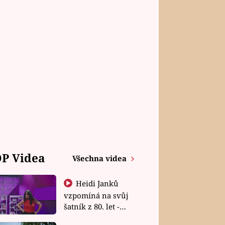
P Videa
Všechna videa
Heidi Janků
vzpomíná na svůj
šatník z 80. let -
Shopaholičky