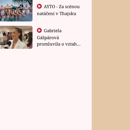
AYTO - Za scénou
natáčení v Thajsku
Gabriela
Gášpárová
promluvila o vztahu
a zakládání rodiny