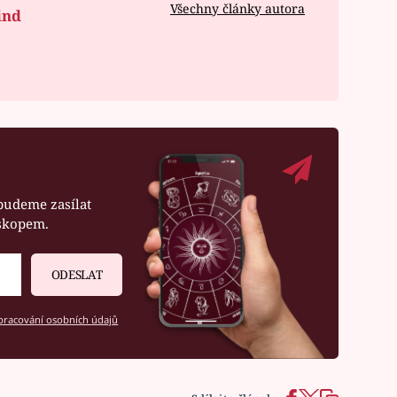
Všechny články autora
ind
budeme zasílat
oskopem.
ODESLAT
racování osobních údajů