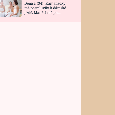
Denisa (34): Kamarádky
mě přemluvily k dámské
jízdě. Manžel mě po
návratu zaskočil