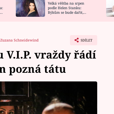
Velká věštba na srpen
NOVINKY
ZAHRADA
a:
podle Helen Stanku:
y
Býkům se bude dařit,
VIDEORECEPTY
DESIGN
Vodnáře čeká jízda
Zuzana Schneidewind
SDÍLET
 V.I.P. vraždy řádí
n pozná tátu