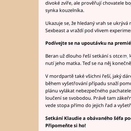
divoké zvíře, ale prověřují chovatele
synka kouzelníka.
Ukazuje se, že hledaný vrah se ukrývá
Sexbeast a vraždí pod vlivem experimen
Podívejte se na upoutávku na premiérov
Beran už dlouho řeší setkání s otcem,
Fai
nutí jeho matka. Teď se na něj konečně
V mordpartě také všichni řeší, jaký dár
během vyšetřování případu snaží pomoc
plánu vylákat nebezpečného pachatele
loučení se svobodou. Právě tam zákeřný
vede stopa přímo do jejich řad a vyšet
Setkání Klaudie a obávaného šéfa po
Připomeňte si ho!