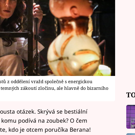
stů z oddělení vražd společně s energickou
temných zákoutí zločinu, ale hlavně do bizarního
TO
pousta otázek. Skrývá se bestiální
se komu podívá na zoubek? O čem
te, kdo je otcem poručíka Berana!