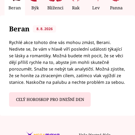
Beran
Býk
Blíženci
Rak
Lev
Panna
V
Beran
8. 8. 2026
Rychlé akce tohoto dne vás mohou zmást, Berani.
Nedivte se, že vám v hlavě víří poslední události týkající
se lásky a romantiky. Možná budete mít pocit, že se věci
dějí příliš rychle na to, abyste jim mohli skutečně
porozumět. Snažte se nebýt tak analytičtí. Možná zjistíte,
že se honíte za ztraceným cílem, zatímco vlak vyjíždí ze
stanice. Naskočte na palubu a nechte problém za sebou.
CELÝ HOROSKOP PRO DNEŠNÍ DEN
Vaše šťastná čísla