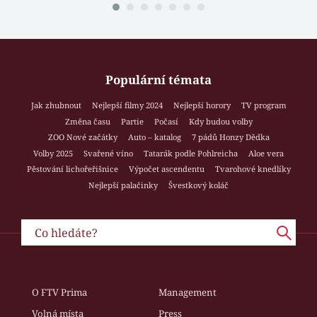
Populární témata
Jak zhubnout
Nejlepší filmy 2024
Nejlepší horory
TV program
Změna času
Partie
Počasí
Kdy budou volby
ZOO Nové začátky
Auto – katalog
7 pádů Honzy Dědka
Volby 2025
Svařené víno
Tatarák podle Pohlreicha
Aloe vera
Pěstování lichořeřišnice
Výpočet ascendentu
Tvarohové knedlíky
Nejlepší palačinky
Švestkový koláč
O FTV Prima
Management
Volná místa
Press