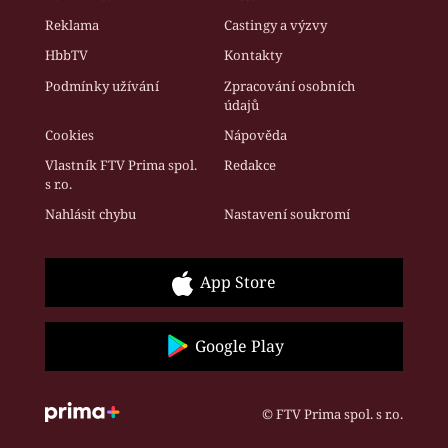
Reklama
Castingy a výzvy
HbbTV
Kontakty
Podmínky užívání
Zpracování osobních
údajů
Cookies
Nápověda
Vlastník FTV Prima spol.
Redakce
s r.o.
Nahlásit chybu
Nastavení soukromí
App Store
Google Play
© FTV Prima spol. s r.o.