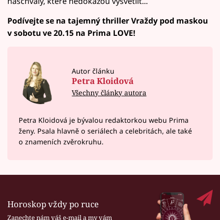
naschvály, které nedokážou vysvětlit...
Podívejte se na tajemný thriller Vraždy pod maskou
v sobotu ve 20.15 na Prima LOVE!
Autor článku
Petra Kloidová
Všechny články autora
Petra Kloidová je bývalou redaktorkou webu Prima
ženy. Psala hlavně o seriálech a celebritách, ale také
o znameních zvěrokruhu.
Horoskop vždy po ruce
Zanechte nám váš e-mail a my vám