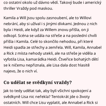
co ostatní okolo už dávno vědí. Takový bude i americký
thriller Vraždy pod maskou.
Kamila a Will jsou spolu zasnoubení, ale to Willovi
nebrání, aby si užíval i s jinými dívkami. Jednou z nich
byla i Heidi, ale když za Willem znovu přišla, on ji
odkopl. Scéna se udála na střeše a na poslední chvíli
přišla i Kamila. Celé to skončilo nehodou, při které
Heidi spadla ze střechy a zemřela. Will, Kamila, Annabel
a Rick z místa nehody utekli, ale na střeše je viděla a
vyfotila Lisa, kamarádka Heidi. Čtveřice bohatých dětí
se k ničemu nepřiznala, ale Lisa dala dost hlasitě
najevo, že o nich ví.
Co udělat se svědkyní vraždy?
Jak to tedy udělat tak, aby byli všichni spokojení a
svědkyně Lisa nic neřekla? Tentokrát jde o životy
ostatních. Will chce Lisu vyplatit, ale Annabel a Rick si