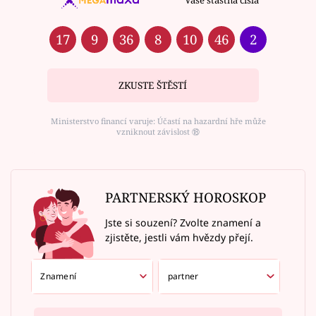
17
9
36
8
10
46
2
ZKUSTE ŠTĚSTÍ
Ministerstvo financí varuje: Účastí na hazardní hře může
vzniknout závislost ⑱
PARTNERSKÝ HOROSKOP
Jste si souzení? Zvolte znamení a
zjistěte, jestli vám hvězdy přejí.