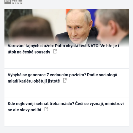
Varování tajných služeb: Putin chystá test NATO. Ve hře je i
útok na české sousedy
Vyhýbá se generace Z vedoucím pozicím? Podle sociologů
mladí kariéru obětují jistotě
Kde nejlevněji sehnat třeba máslo? Češi se vyznají, ministrovi
se ale slevy nelíbí