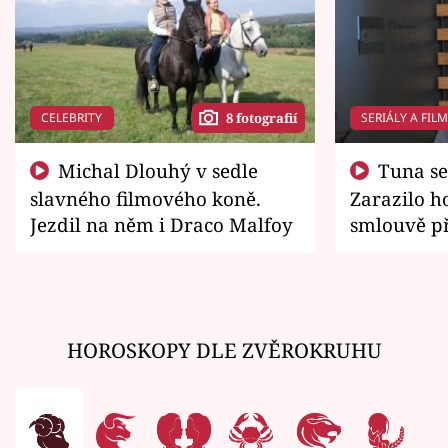
CELEBRITY
SERIÁLY A FIL
8 fotografií
Michal Dlouhý v sedle
Tuna se chtěl vrátit domů.
slavného filmového koně.
Zarazilo ho
Jezdil na něm i Draco Malfoy
smlouvě př
zemřít
HOROSKOPY DLE ZVĚROKRUHU