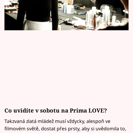
Horoskopy
Sledujte prima+
Filmový festival Karlovy Vary
Pořady
Mámy sobě
Přihlášení
Sledujte nás
Co uvidíte v sobotu na Prima LOVE?
Takzvaná zlatá mládež musí vždycky, alespoň ve
filmovém světě, dostat přes prsty, aby si uvědomila to,