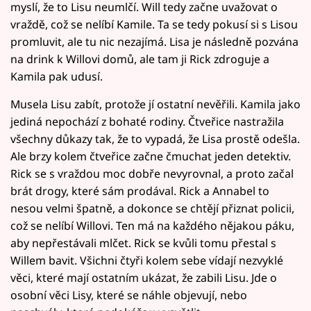
myslí, že to Lisu neumlčí. Will tedy začne uvažovat o
vraždě, což se nelíbí Kamile. Ta se tedy pokusí si s Lisou
promluvit, ale tu nic nezajímá. Lisa je následně pozvána
na drink k Willovi domů, ale tam ji Rick zdroguje a
Kamila pak udusí.
Musela Lisu zabít, protože jí ostatní nevěřili. Kamila jako
jediná nepochází z bohaté rodiny. Čtveřice nastražila
všechny důkazy tak, že to vypadá, že Lisa prostě odešla.
Ale brzy kolem čtveřice začne čmuchat jeden detektiv.
Rick se s vraždou moc dobře nevyrovnal, a proto začal
brát drogy, které sám prodával. Rick a Annabel to
nesou velmi špatně, a dokonce se chtějí přiznat policii,
což se nelíbí Willovi. Ten má na každého nějakou páku,
aby nepřestávali mlčet. Rick se kvůli tomu přestal s
Willem bavit. Všichni čtyři kolem sebe vídají nezvyklé
věci, které mají ostatním ukázat, že zabili Lisu. Jde o
osobní věci Lisy, které se náhle objevují, nebo