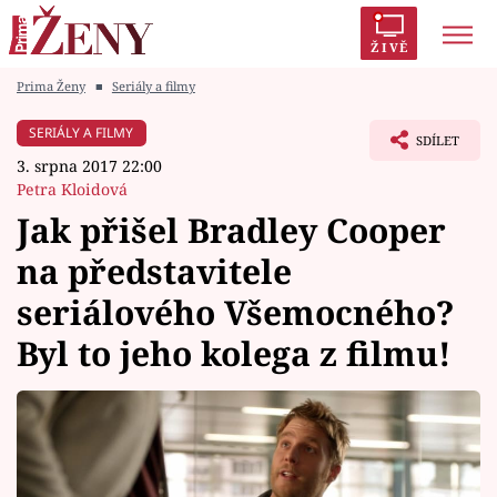
ŽIVĚ
Prima Ženy
■
Seriály a filmy
Trendy:
Polabí
Inspekce
Prostřeno!
AYTO?
SERIÁLY A FILMY
SDÍLET
Módní alarm
Zrádci
Proměny
3. srpna 2017 22:00
Petra Kloidová
Jak přišel Bradley Cooper
na představitele
Témata
seriálového Všemocného?
Celebrity
Byl to jeho kolega z filmu!
Vztahy
Seriály