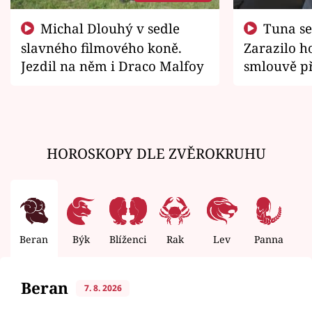
Michal Dlouhý v sedle
Tuna se chtěl vrátit domů.
slavného filmového koně.
Zarazilo ho
Jezdil na něm i Draco Malfoy
smlouvě př
zemřít
HOROSKOPY DLE ZVĚROKRUHU
Beran
Býk
Blíženci
Rak
Lev
Panna
V
Beran
7. 8. 2026