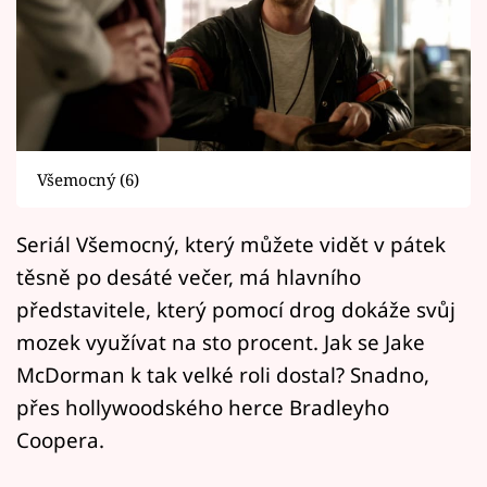
Horoskopy
Sledujte prima+
Filmový festival Karlovy Vary
Pořady
Všemocný (6)
Mámy sobě
Seriál Všemocný, který můžete vidět v pátek
těsně po desáté večer, má hlavního
Přihlášení
představitele, který pomocí drog dokáže svůj
mozek využívat na sto procent. Jak se Jake
Sledujte nás
McDorman k tak velké roli dostal? Snadno,
přes hollywoodského herce Bradleyho
Coopera.