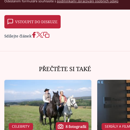
Odesláním formuláře souhlasíte s
podmínkami zpracování osobních údajů
VSTOUPIT DO DISKUZE
Sdílejte článek
PŘEČTĚTE SI TAKÉ
CELEBRITY
SERIÁLY A FIL
8 fotografií