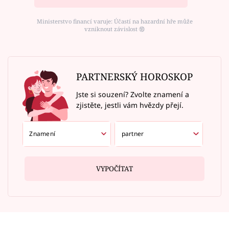
Ministerstvo financí varuje: Účastí na hazardní hře může
vzniknout závislost ⑱
PARTNERSKÝ HOROSKOP
Jste si souzení? Zvolte znamení a
zjistěte, jestli vám hvězdy přejí.
VYPOČÍTAT