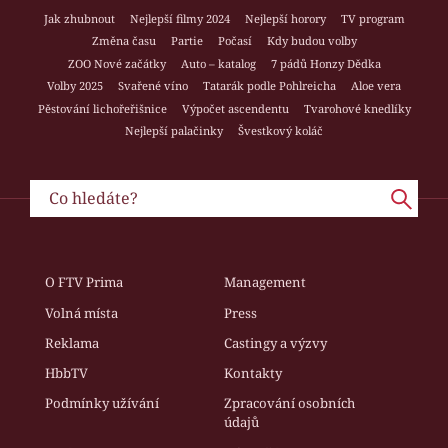
Jak zhubnout
Nejlepší filmy 2024
Nejlepší horory
TV program
Změna času
Partie
Počasí
Kdy budou volby
ZOO Nové začátky
Auto – katalog
7 pádů Honzy Dědka
Volby 2025
Svařené víno
Tatarák podle Pohlreicha
Aloe vera
Pěstování lichořeřišnice
Výpočet ascendentu
Tvarohové knedlíky
Nejlepší palačinky
Švestkový koláč
O FTV Prima
Management
Volná místa
Press
Reklama
Castingy a výzvy
HbbTV
Kontakty
Podmínky užívání
Zpracování osobních
údajů