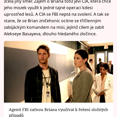
zcela jiný směr. Zájem o Briana totiž jeví CIA, která chce
jeho mozek využít k jedné tajné operaci kdesi
uprostřed lesů. A CIA se FBI neptá na svolení. A tak se
stane, že se Brian zničehonic ocitne se tříčlenným
zabijáckým komandem na misi, jejímž cílem je zabít
Alekseye Basayeva, dlouho hledaného zločince.
Agenti FBI začnou Briana využívat k řešení složitých
případů