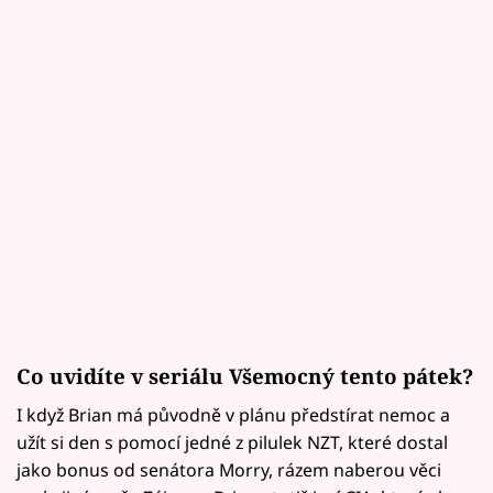
Co uvidíte v seriálu Všemocný tento pátek?
I když Brian má původně v plánu předstírat nemoc a
užít si den s pomocí jedné z pilulek NZT, které dostal
jako bonus od senátora Morry, rázem naberou věci