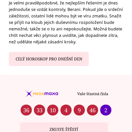
Je velmi pravděpodobné, že nejlepším řešením je dnes
jednoduše se vzdát kontroly, Berani. Pokud jde o srdeční
záležitosti, ostatní lidé mohou být ve víru zmatku. Snažit
se přijít na kloub jejich duševnímu rozpoložení bude
nemožné, takže se o to ani nepokoušejte. Možná budete
chtít nechat věci plynout a uvidíte, jak dopadnete zítra,
než uděláte nějaké zásadní kroky.
CELÝ HOROSKOP PRO DNEŠNÍ DEN
Vaše šťastná čísla
36
33
10
4
9
46
2
ZKUSTE ŠTĚSTÍ