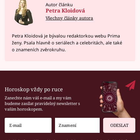
Autor článku
Petra Kloidová
Všechny články autora
Petra Kloidová je bývalou redaktorkou webu Prima
ženy. Psala hlavně o seriálech a celebritách, ale také
o znameních zvěrokruhu.
Horoskop vždy po ruce
Zanechte nám váš e-mail a my vám
budeme zasílat pravidelný newsletter s
vaším horoskopem.
ODESLAT