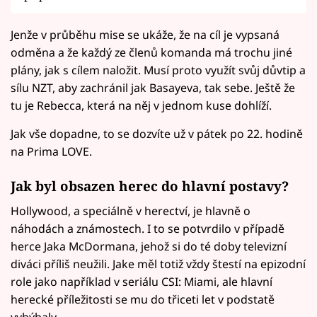
Jenže v průběhu mise se ukáže, že na cíl je vypsaná
odměna a že každý ze členů komanda má trochu jiné
plány, jak s cílem naložit. Musí proto využít svůj důvtip a
sílu NZT, aby zachránil jak Basayeva, tak sebe. Ještě že
tu je Rebecca, která na něj v jednom kuse dohlíží.
Jak vše dopadne, to se dozvíte už v pátek po 22. hodině
na Prima LOVE.
Jak byl obsazen herec do hlavní postavy?
Hollywood, a speciálně v herectví, je hlavně o
náhodách a známostech. I to se potvrdilo v případě
herce Jaka McDormana, jehož si do té doby televizní
diváci příliš neužili. Jake měl totiž vždy štestí na epizodní
role jako například v seriálu CSI: Miami, ale hlavní
herecké příležitosti se mu do třiceti let v podstatě