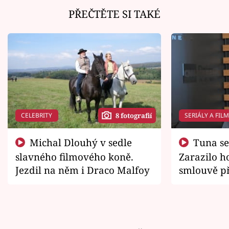
PŘEČTĚTE SI TAKÉ
CELEBRITY
SERIÁLY A FIL
8 fotografií
Michal Dlouhý v sedle
Tuna se chtěl vrátit domů.
slavného filmového koně.
Zarazilo ho
Jezdil na něm i Draco Malfoy
smlouvě př
zemřít