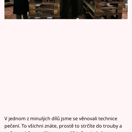
Horoskopy
Šéf svým žákům zase v neděli od 18.00 na
Primě.
Sledujte prima+
Filmový festival Karlovy Vary
Pořady
Mámy sobě
Přihlášení
Sledujte nás
V jednom z minulých dílů jsme se věnovali technice
pečení. To všichni znáte, prostě to strčíte do trouby a