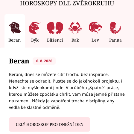
HOROSKOPY DLE ZVĚROKRUHU
Beran
Býk
Blíženci
Rak
Lev
Panna
V
Beran
6. 8. 2026
Berani, dnes se můžete cítit trochu bez inspirace.
Nenechte se odradit. Pusťte se do jakéhokoli projektu, i
když jste myšlenkami jinde. V průběhu „špatné“ práce,
kterou můžete zpočátku chrlit, vám múza jemně přistane
na rameni. Někdy je zapotřebí trocha disciplíny, aby
vedla ke slastné odměně.
CELÝ HOROSKOP PRO DNEŠNÍ DEN