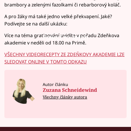
brambory a zelenými fazolkami či rebarborový koláč.
A pro žáky má také jedno velké překvapení. Jaké?
Podívejte se na další ukázku:
Více na téma gratinování uvidíte v pořadu Zdeňkova
Failed to fetch
akademie v neděli od 18.00 na Primě.
VŠECHNY VIDEORECEPTY ZE ZDEŇKOVY AKADEMIE LZE
SLEDOVAT ONLINE V TOMTO ODKAZU
Autor článku
Zuzana Schneidewind
Všechny články autora