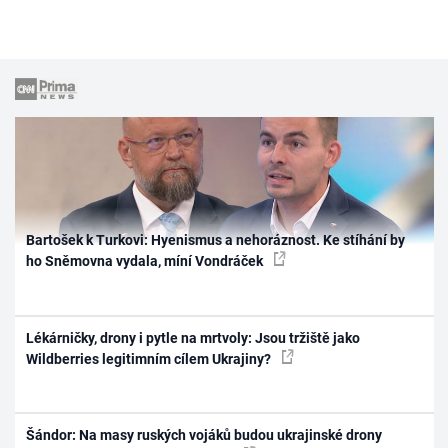
Bartošek k Turkovi: Hyenismus a nehoráznost. Ke stíhání by
ho Sněmovna vydala, míní Vondráček
Lékárničky, drony i pytle na mrtvoly: Jsou tržiště jako
Wildberries legitimním cílem Ukrajiny?
Šándor: Na masy ruských vojáků budou ukrajinské drony