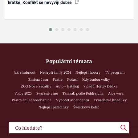
krátké. Konflikt se nevyvíjí dobře
Populární témata
Jak zhubnout
Nejlepší filmy 2024
Nejlepší horory
TV program
Změna času
Partie
Počasí
Kdy budou volby
ZOO Nové začátky
Auto – katalog
7 pádů Honzy Dědka
Volby 2025
Svařené víno
Tatarák podle Pohlreicha
Aloe vera
Pěstování lichořeřišnice
Výpočet ascendentu
Tvarohové knedlíky
Nejlepší palačinky
Švestkový koláč