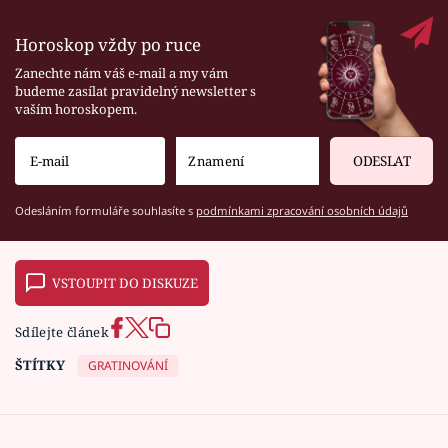
Horoskop vždy po ruce
Zanechte nám váš e-mail a my vám
budeme zasílat pravidelný newsletter s
vaším horoskopem.
ODESLAT
Odesláním formuláře souhlasíte s
podmínkami zpracování osobních údajů
VSTOUPIT DO DISKUZE
Sdílejte článek
ŠTÍTKY
GRATINOVÁNÍ