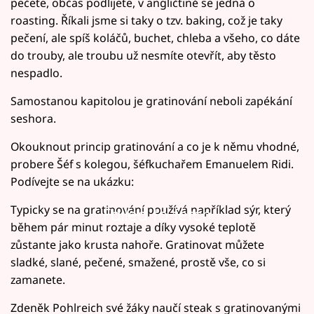
pečete, občas podlijete, v angličtině se jedná o
roasting. Říkali jsme si taky o tzv. baking, což je taky
pečení, ale spíš koláčů, buchet, chleba a všeho, co dáte
do trouby, ale troubu už nesmíte otevřít, aby těsto
nespadlo.
Samostanou kapitolou je gratinování neboli zapékání
seshora.
Okouknout princip gratinování a co je k němu vhodné,
probere Šéf s kolegou, šéfkuchařem Emanuelem Ridi.
Podívejte se na ukázku:
Typicky se na gratinování používá například sýr, který
Failed to fetch
během pár minut roztaje a díky vysoké teplotě
zůstante jako krusta nahoře. Gratinovat můžete
sladké, slané, pečené, smažené, prostě vše, co si
zamanete.
Zdeněk Pohlreich své žáky naučí steak s gratinovanými