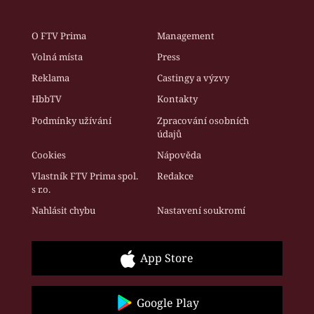
O FTV Prima
Management
Volná místa
Press
Reklama
Castingy a výzvy
HbbTV
Kontakty
Podmínky užívání
Zpracování osobních
údajů
Cookies
Nápověda
Vlastník FTV Prima spol.
Redakce
s r.o.
Nahlásit chybu
Nastavení soukromí
App Store
Google Play