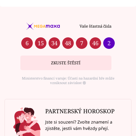
Vaše šťastná čísla
6
15
34
48
7
46
2
ZKUSTE ŠTĚSTÍ
Ministerstvo financí varuje: Účastí na hazardní hře může
vzniknout závislost ⑱
PARTNERSKÝ HOROSKOP
Jste si souzení? Zvolte znamení a
zjistěte, jestli vám hvězdy přejí.