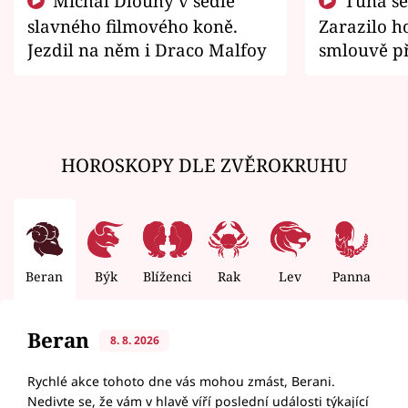
Michal Dlouhý v sedle
Tuna se chtěl vrátit domů.
slavného filmového koně.
Zarazilo ho
Jezdil na něm i Draco Malfoy
smlouvě př
zemřít
HOROSKOPY DLE ZVĚROKRUHU
Beran
Býk
Blíženci
Rak
Lev
Panna
V
Beran
8. 8. 2026
Rychlé akce tohoto dne vás mohou zmást, Berani.
Nedivte se, že vám v hlavě víří poslední události týkající