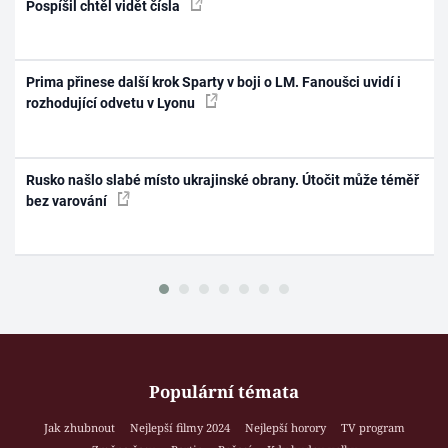
Pospíšil chtěl vidět čísla
Prima přinese další krok Sparty v boji o LM. Fanoušci uvidí i
rozhodující odvetu v Lyonu
Rusko našlo slabé místo ukrajinské obrany. Útočit může téměř
bez varování
Populární témata
Jak zhubnout
Nejlepší filmy 2024
Nejlepší horory
TV program