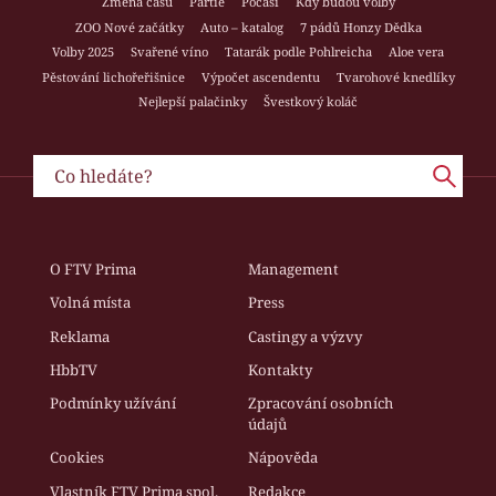
Změna času
Partie
Počasí
Kdy budou volby
ZOO Nové začátky
Auto – katalog
7 pádů Honzy Dědka
Volby 2025
Svařené víno
Tatarák podle Pohlreicha
Aloe vera
Pěstování lichořeřišnice
Výpočet ascendentu
Tvarohové knedlíky
Nejlepší palačinky
Švestkový koláč
O FTV Prima
Management
Volná místa
Press
Reklama
Castingy a výzvy
HbbTV
Kontakty
Podmínky užívání
Zpracování osobních
údajů
Cookies
Nápověda
Vlastník FTV Prima spol.
Redakce