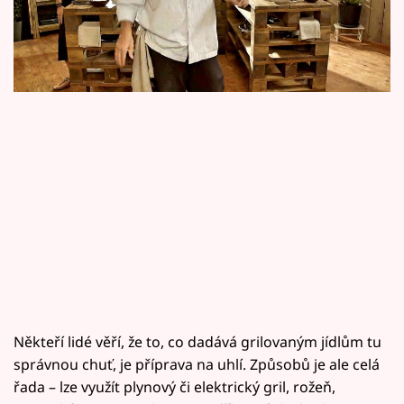
Horoskopy
dokonalého steaku v profi kuchyni.
Sledujte prima+
Filmový festival Karlovy Vary
Pořady
Mámy sobě
Přihlášení
Sledujte nás
Někteří lidé věří, že to, co dadává grilovaným jídlům tu
správnou chuť, je příprava na uhlí. Způsobů je ale celá
řada – lze využít plynový či elektrický gril, rožeň,