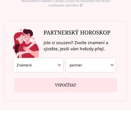
Ministerstvo financí varuje: Účastí na hazardní hře může
vzniknout závislost ⑱
PARTNERSKÝ HOROSKOP
Jste si souzení? Zvolte znamení a
zjistěte, jestli vám hvězdy přejí.
VYPOČÍTAT