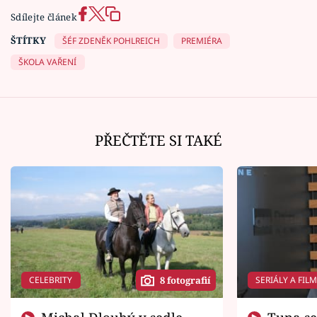
Sdílejte článek
ŠTÍTKY
ŠÉF ZDENĚK POHLREICH
PREMIÉRA
ŠKOLA VAŘENÍ
PŘEČTĚTE SI TAKÉ
CELEBRITY
SERIÁLY A FIL
8 fotografií