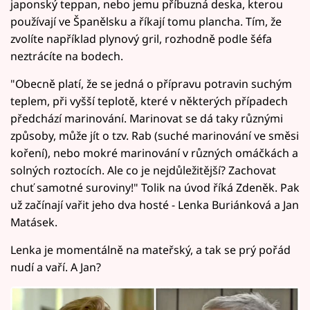
japonský teppan, nebo jemu příbuzná deska, kterou
používají ve Španělsku a říkají tomu plancha. Tím, že
zvolíte například plynový gril, rozhodně podle šéfa
neztrácíte na bodech.
"Obecně platí, že se jedná o přípravu potravin suchým
teplem, při vyšší teplotě, které v některých případech
předchází marinování. Marinovat se dá taky různými
způsoby, může jít o tzv. Rab (suché marinování ve směsi
koření), nebo mokré marinování v různých omáčkách a
solných roztocích. Ale co je nejdůležitější? Zachovat
chuť samotné suroviny!" Tolik na úvod říká Zdeněk. Pak
už začínají vařit jeho dva hosté - Lenka Buriánková a Jan
Matásek.
Lenka je momentálně na mateřský, a tak se prý pořád
nudí a vaří. A Jan?