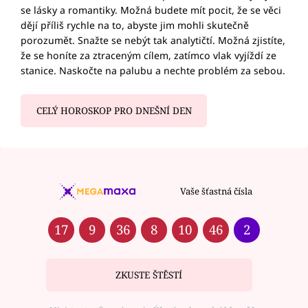
se lásky a romantiky. Možná budete mít pocit, že se věci
dějí příliš rychle na to, abyste jim mohli skutečně
porozumět. Snažte se nebýt tak analytičtí. Možná zjistíte,
že se honíte za ztraceným cílem, zatímco vlak vyjíždí ze
stanice. Naskočte na palubu a nechte problém za sebou.
CELÝ HOROSKOP PRO DNEŠNÍ DEN
Vaše šťastná čísla
17
9
36
8
10
46
2
ZKUSTE ŠTĚSTÍ