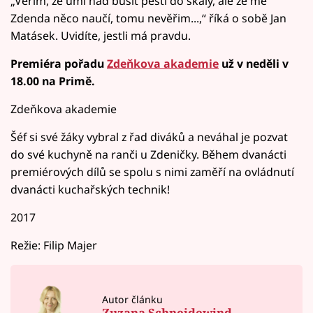
„Věřim, že umí had bušit pěstí do skály, ale že mě
Zdenda něco naučí, tomu nevěřim...,“ říká o sobě Jan
Matásek. Uvidíte, jestli má pravdu.
Premiéra pořadu
Zdeňkova akademie
už v neděli v
18.00 na Primě.
Zdeňkova akademie
Šéf si své žáky vybral z řad diváků a neváhal je pozvat
do své kuchyně na ranči u Zdeničky. Během dvanácti
premiérových dílů se spolu s nimi zaměří na ovládnutí
dvanácti kuchařských technik!
2017
Režie: Filip Majer
Autor článku
Zuzana Schneidewind