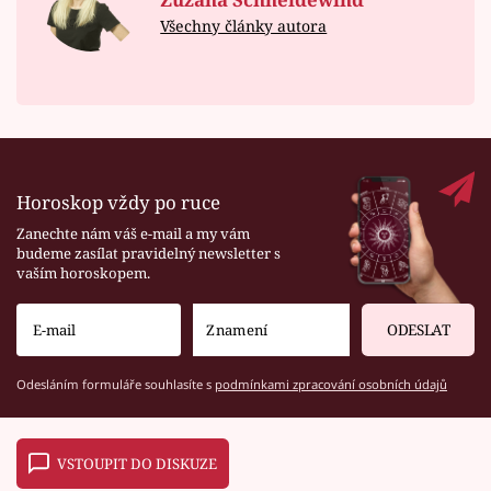
Všechny články autora
Horoskop vždy po ruce
Zanechte nám váš e-mail a my vám
budeme zasílat pravidelný newsletter s
vaším horoskopem.
ODESLAT
Odesláním formuláře souhlasíte s
podmínkami zpracování osobních údajů
VSTOUPIT DO DISKUZE