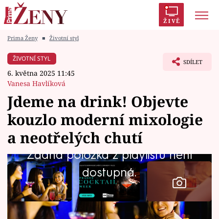
ŽIVĚ
Prima Ženy
■
Životní styl
Trendy:
Polabí
Inspekce
Prostřeno!
AYTO?
ŽIVOTNÍ STYL
SDÍLET
Módní alarm
Zrádci
Proměny
6. května 2025 11:45
Vanesa Havlíková
Jdeme na drink! Objevte
kouzlo moderní mixologie
Témata
a neotřelých chutí
Celebrity
Žádná položka z playlistu není
dostupná.
Vztahy
Seriály