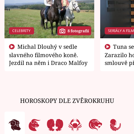
CELEBRITY
SERIÁLY A FIL
8 fotografií
Michal Dlouhý v sedle
Tuna se chtěl vrátit domů.
slavného filmového koně.
Zarazilo ho
Jezdil na něm i Draco Malfoy
smlouvě př
zemřít
HOROSKOPY DLE ZVĚROKRUHU