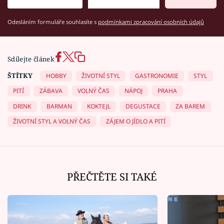
Odesláním formuláře souhlasíte s
podmínkami zpracování osobních údajů
Sdílejte článek
ŠTÍTKY
HOBBY
ŽIVOTNÍ STYL
GASTRONOMIE
STYL
PITÍ
ZÁBAVA
VOLNÝ ČAS
NÁPOJ
PRAHA
DRINK
BARMAN
KOKTEJL
DEGUSTACE
ZA BAREM
ŽIVOTNÍ STYL A VOLNÝ ČAS
ZÁJEM O JÍDLO A PITÍ
PŘEČTĚTE SI TAKÉ