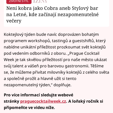
ŽIVOTNÍ STYL
Není kobra jako Cobra aneb Stylový bar
na Letné, kde začínají nezapomenutelné
večery
Koktejlový týden bude navíc doprovázen bohatým
programem workshopů, tastingů a guestshiftů, který
nabídne unikátní příležitost prozkoumat svět koktejlů
pod vedením odborníků z oboru. „Prague Cocktail
Week je tak skvělou příležitostí pro naše město ukázat
svůj talent a vášeň pro barovou gastronomii. Těšíme
se, že můžeme přivítat milovníky koktejlů z celého světa
a společně prožít a hlavně užít si tento
nezapomenutelný týden,“ doplňuje.
Pro více informací sledujte webové
stránky
praguecocktailweek.cz
. A loňský ročník si
připomeňte ve videu níže.