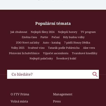
Populární témata
Jak zhubnout
Nejlepší filmy 2024
Nejlepší horory
TV program
Změna času
Partie
Počasí
Kdy budou volby
ZOO Nové začátky
Auto – katalog
7 pádů Honzy Dědka
Volby 2025
Svařené víno
Tatarák podle Pohlreicha
Aloe vera
Pěstování lichořeřišnice
Výpočet ascendentu
Tvarohové knedlíky
Nejlepší palačinky
Švestkový koláč
O FTV Prima
Management
Volná místa
Press