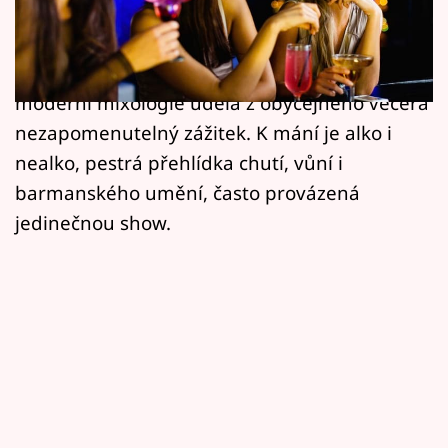
Horoskopy
Sedánky u dvojky vína nebo prosecca už vás
nudí? Zkuste příští dámskou jízdu naplánovat
Sledujte prima+
v jiném duchu. Stylových barů přibývá a
Filmový festival Karlovy Vary
moderní mixologie udělá z obyčejného večera
nezapomenutelný zážitek. K mání je alko i
Pořady
nealko, pestrá přehlídka chutí, vůní i
barmanského umění, často provázená
Mámy sobě
jedinečnou show.
Přihlášení
Sledujte nás