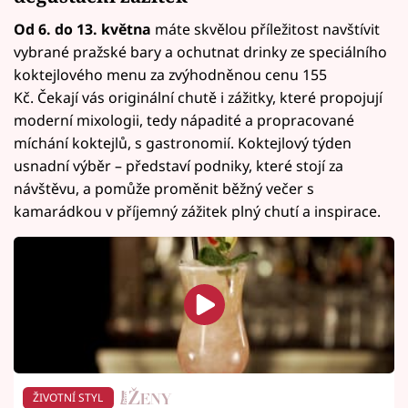
Od 6. do 13. května
máte skvělou příležitost navštívit
vybrané pražské bary a ochutnat drinky ze speciálního
koktejlového menu za zvýhodněnou cenu 155
Kč. Čekají vás originální chutě i zážitky, které propojují
moderní mixologii, tedy nápadité a propracované
míchání koktejlů, s gastronomií. Koktejlový týden
usnadní výběr – představí podniky, které stojí za
návštěvu, a pomůže proměnit běžný večer s
kamarádkou v příjemný zážitek plný chutí a inspirace.
ŽIVOTNÍ STYL