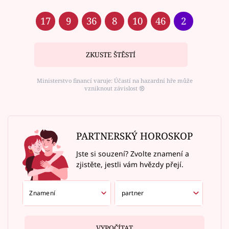
17
9
36
8
10
46
2
ZKUSTE ŠTĚSTÍ
Ministerstvo financí varuje: Účastí na hazardní hře může
vzniknout závislost ⑱
PARTNERSKÝ HOROSKOP
Jste si souzení? Zvolte znamení a
zjistěte, jestli vám hvězdy přejí.
VYPOČÍTAT