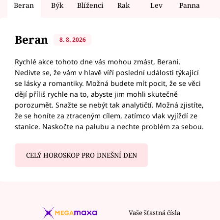
Beran
Býk
Blíženci
Rak
Lev
Panna
V
Beran
8. 8. 2026
Rychlé akce tohoto dne vás mohou zmást, Berani.
Nedivte se, že vám v hlavě víří poslední události týkající
se lásky a romantiky. Možná budete mít pocit, že se věci
dějí příliš rychle na to, abyste jim mohli skutečně
porozumět. Snažte se nebýt tak analytičtí. Možná zjistíte,
že se honíte za ztraceným cílem, zatímco vlak vyjíždí ze
stanice. Naskočte na palubu a nechte problém za sebou.
CELÝ HOROSKOP PRO DNEŠNÍ DEN
Vaše šťastná čísla