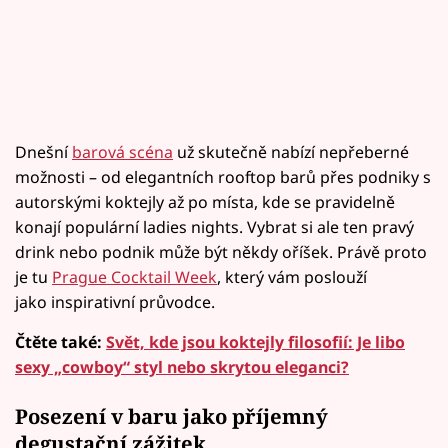
Dnešní
barová scéna
už skutečně nabízí nepřeberné
možnosti – od elegantních rooftop barů přes podniky s
autorskými koktejly až po místa, kde se pravidelně
konají populární ladies nights. Vybrat si ale ten pravý
drink nebo podnik může být někdy oříšek. Právě proto
je tu
Prague Cocktail Week
, který vám poslouží
jako inspirativní průvodce.
Čtěte také:
Svět, kde jsou koktejly filosofií: Je libo
sexy „cowboy“ styl nebo skrytou eleganci?
Posezení v baru jako příjemný
degustační zážitek