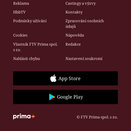
Reklama
Castingy a výzvy
HbbTV
Kontakty
Podmínky užívání
Zpracování osobních
údajů
Cookies
Nápověda
Vlastník FTV Prima spol.
Redakce
s r.o.
Nahlásit chybu
Nastavení soukromí
App Store
Google Play
© FTV Prima spol. s r.o.