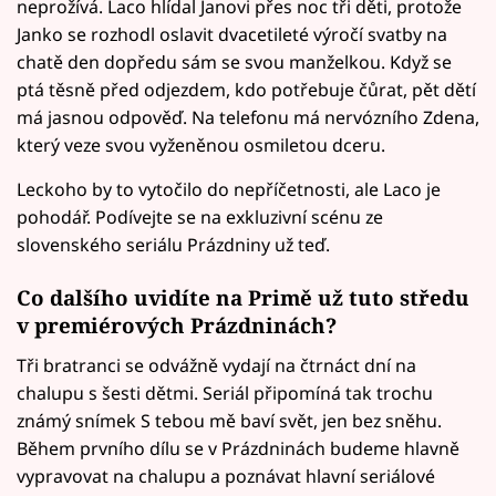
neprožívá. Laco hlídal Janovi přes noc tři děti, protože
Janko se rozhodl oslavit dvacetileté výročí svatby na
chatě den dopředu sám se svou manželkou. Když se
ptá těsně před odjezdem, kdo potřebuje čůrat, pět dětí
má jasnou odpověď. Na telefonu má nervózního Zdena,
který veze svou vyženěnou osmiletou dceru.
Leckoho by to vytočilo do nepříčetnosti, ale Laco je
pohodář. Podívejte se na exkluzivní scénu ze
slovenského seriálu Prázdniny už teď.
Co dalšího uvidíte na Primě už tuto středu
v premiérových Prázdninách?
Tři bratranci se odvážně vydají na čtrnáct dní na
chalupu s šesti dětmi. Seriál připomíná tak trochu
známý snímek S tebou mě baví svět, jen bez sněhu.
Během prvního dílu se v Prázdninách budeme hlavně
vypravovat na chalupu a poznávat hlavní seriálové