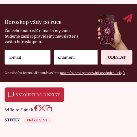
Horoskop vždy po ruce
Zanechte nám váš e-mail a my vám
budeme zasílat pravidelný newsletter s
vaším horoskopem.
ODESLAT
Odesláním formuláře souhlasíte s
podmínkami zpracování osobních údajů
VSTOUPIT DO DISKUZE
Sdílejte článek
ŠTÍTKY
PRÁZDNINY