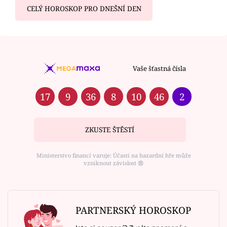
CELÝ HOROSKOP PRO DNEŠNÍ DEN
Vaše šťastná čísla
17
9
36
8
10
46
2
ZKUSTE ŠTĚSTÍ
Ministerstvo financí varuje: Účastí na hazardní hře může
vzniknout závislost ⑱
PARTNERSKÝ HOROSKOP