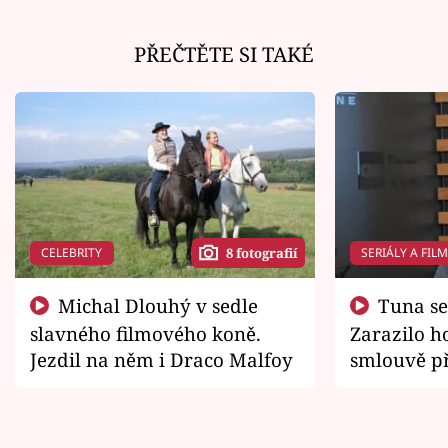
PŘEČTĚTE SI TAKÉ
CELEBRITY
SERIÁLY A FIL
8 fotografií
Michal Dlouhý v sedle
Tuna se chtěl vrátit domů.
slavného filmového koně.
Zarazilo ho
Jezdil na něm i Draco Malfoy
smlouvě př
zemřít