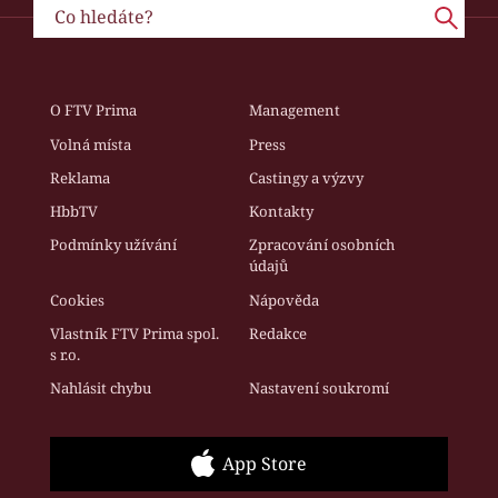
O FTV Prima
Management
Volná místa
Press
Reklama
Castingy a výzvy
HbbTV
Kontakty
Podmínky užívání
Zpracování osobních
údajů
Cookies
Nápověda
Vlastník FTV Prima spol.
Redakce
s r.o.
Nahlásit chybu
Nastavení soukromí
App Store