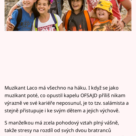
Horoskopy
Sledujte prima+
Filmový festival Karlovy Vary
Pořady
Mámy sobě
Přihlášení
Muzikant Laco má všechno na háku. I když se jako
muzikant poté, co opustil kapelu OFSAJD příliš nikam
Sledujte nás
výrazně ve své kariéře neposunul, je to tzv. salámista a
stejně přistupuje i ke svým dětem a jejich výchově.
S manželkou má zcela pohodový vztah plný vášně,
takže stresy na rozdíl od svých dvou bratranců