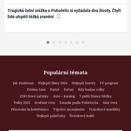
Tragická čelní srážka u Pohořelic si vyžádala dva životy. Čtyři
lidé utrpěli těžká zranění
Populární témata
Jak zhubnout
Nejlepší filmy 2024
Nejlepší horory
TV program
Změna času
Partie
Počasí
Kdy budou volby
ZOO Nové začátky
Auto – katalog
7 pádů Honzy Dědka
Volby 2025
Svařené víno
Tatarák podle Pohlreicha
Aloe vera
Pěstování lichořeřišnice
Výpočet ascendentu
Tvarohové knedlíky
Nejlepší palačinky
Švestkový koláč