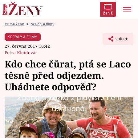
ŽIVĚ
Prima Ženy
■
Seriály a filmy
Trendy:
Polabí
Inspekce
Prostřeno!
AYTO?
SERIÁLY A FILMY
SDÍLET
Módní alarm
Zrádci
Proměny
27. června 2017 16:42
Petra Kloidová
Kdo chce čůrat, ptá se Laco
těsně před odjezdem.
Témata
Uhádnete odpověď?
Celebrity
Žádná položka z playlistu není
Podívejte se na další exkluzivní scénu s Lacem,
dostupná.
Vztahy
kterého hraje Tomáš Matonoha.
Seriály