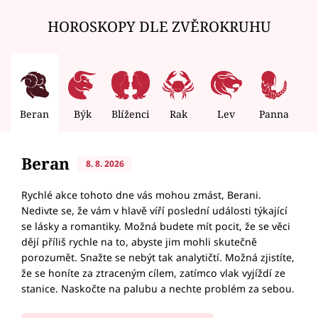
HOROSKOPY DLE ZVĚROKRUHU
Beran
Býk
Blíženci
Rak
Lev
Panna
V
Beran
8. 8. 2026
Rychlé akce tohoto dne vás mohou zmást, Berani.
Nedivte se, že vám v hlavě víří poslední události týkající
se lásky a romantiky. Možná budete mít pocit, že se věci
dějí příliš rychle na to, abyste jim mohli skutečně
porozumět. Snažte se nebýt tak analytičtí. Možná zjistíte,
že se honíte za ztraceným cílem, zatímco vlak vyjíždí ze
stanice. Naskočte na palubu a nechte problém za sebou.