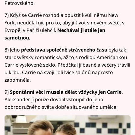
Petrovského.
7) Když se Carrie rozhodla opustit kvůli němu New
York, neudělal nic pro to, aby jí život v novém světě, v
Evropě, v Pařiži ulehčil.
Nechával ji stále jen
samotnou.
8) Jeho
představa společně stráveného času
byla tak
starosvětsky romantická, až to s rodilou Američankou
Carrie vysloveně seklo. Předčítal jí básně a večery trávili
u krbu. Carrie na svoji roli lvice salónů naprosto
zapomněla.
9)
Spontánní věci musela dělat vždycky jen Carrie.
Aleksander jí pouze dovolil vstoupit do jeho
dobrodružného světa dobře situovaného umělce.