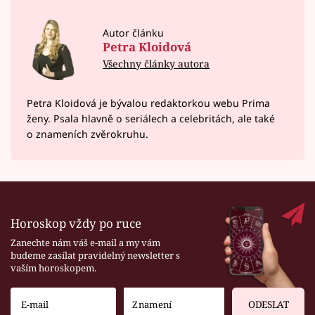
Autor článku
Petra Kloidová
Všechny články autora
Petra Kloidová je bývalou redaktorkou webu Prima
ženy. Psala hlavně o seriálech a celebritách, ale také
o znameních zvěrokruhu.
Horoskop vždy po ruce
Zanechte nám váš e-mail a my vám
budeme zasílat pravidelný newsletter s
vaším horoskopem.
ODESLAT