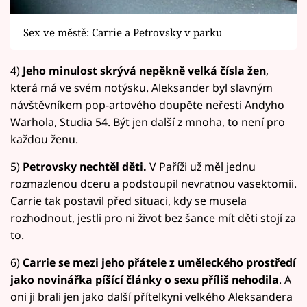
Sex ve městě: Carrie a Petrovsky v parku
4)
Jeho minulost skrývá nepěkně velká čísla žen
,
která má ve svém notýsku. Aleksander byl slavným
návštěvníkem pop-artového doupěte neřesti Andyho
Warhola, Studia 54. Být jen další z mnoha, to není pro
každou ženu.
5)
Petrovsky nechtěl děti.
V Paříži už měl jednu
rozmazlenou dceru a podstoupil nevratnou vasektomii.
Carrie tak postavil před situaci, kdy se musela
rozhodnout, jestli pro ni život bez šance mít děti stojí za
to.
6)
Carrie se mezi jeho přátele z uměleckého prostředí
jako novinářka píšící články o sexu příliš nehodila
. A
oni ji brali jen jako další přítelkyni velkého Aleksandera