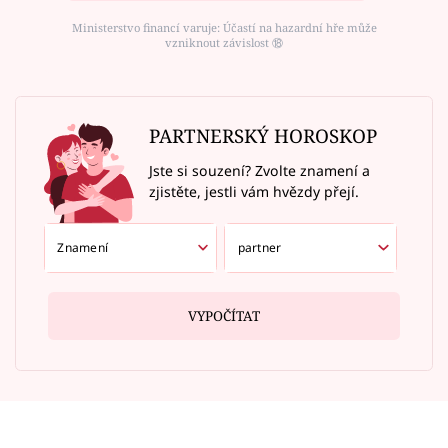
Ministerstvo financí varuje: Účastí na hazardní hře může
vzniknout závislost ⑱
PARTNERSKÝ HOROSKOP
Jste si souzení? Zvolte znamení a
zjistěte, jestli vám hvězdy přejí.
VYPOČÍTAT