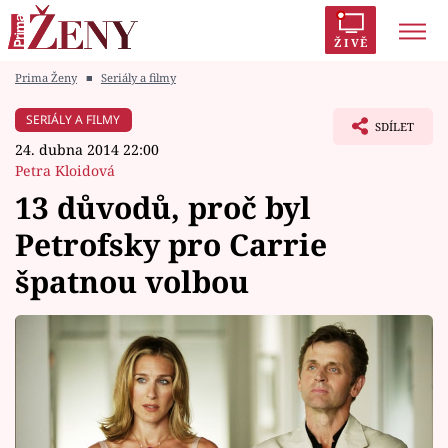
ŽIVĚ
Prima Ženy
■
Seriály a filmy
Trendy:
Polabí
Inspekce
Prostřeno!
AYTO?
SERIÁLY A FILMY
SDÍLET
Módní alarm
Zrádci
Proměny
24. dubna 2014 22:00
Petra Kloidová
13 důvodů, proč byl
Petrofsky pro Carrie
Témata
špatnou volbou
Celebrity
Vztahy
Seriály