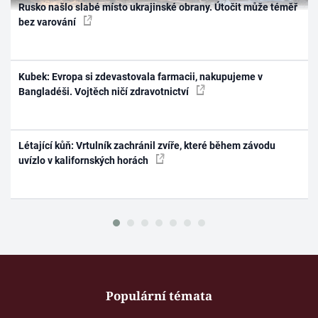
Rusko našlo slabé místo ukrajinské obrany. Útočit může téměř
bez varování
Kubek: Evropa si zdevastovala farmacii, nakupujeme v
Bangladéši. Vojtěch ničí zdravotnictví
Létající kůň: Vrtulník zachránil zvíře, které během závodu
uvízlo v kalifornských horách
Populární témata