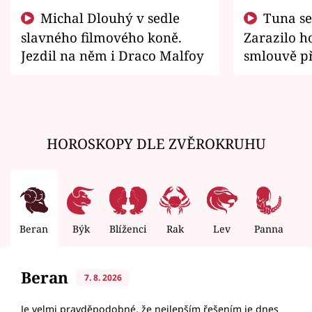
Michal Dlouhý v sedle
Tuna se chtěl vrátit domů.
slavného filmového koně.
Zarazilo ho
Jezdil na něm i Draco Malfoy
smlouvě př
zemřít
HOROSKOPY DLE ZVĚROKRUHU
Beran
Býk
Blíženci
Rak
Lev
Panna
V
Beran
7. 8. 2026
Je velmi pravděpodobné, že nejlepším řešením je dnes