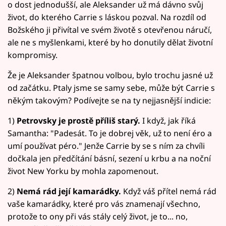
o dost jednodušší, ale Aleksander už má dávno svůj
život, do kterého Carrie s láskou pozval. Na rozdíl od
Božského ji přivítal ve svém životě s otevřenou náručí,
ale ne s myšlenkami, které by ho donutily dělat životní
kompromisy.
Že je Aleksander špatnou volbou, bylo trochu jasné už
od začátku. Ptaly jsme se samy sebe, může být Carrie s
někým takovým? Podívejte se na ty nejjasnější indicie:
1)
Petrovsky je prostě příliš starý.
I když, jak říká
Samantha: "Padesát. To je dobrej věk, už to není éro a
umí používat péro." Jenže Carrie by se s ním za chvíli
dočkala jen předčítání básní, sezení u krbu a na noční
život New Yorku by mohla zapomenout.
2)
Nemá rád její kamarádky.
Když váš přítel nemá rád
vaše kamarádky, které pro vás znamenají všechno,
protože to ony při vás stály celý život, je to... no,