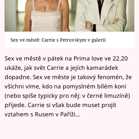
Horoskopy
Sledujte prima+
Filmový festival Karlovy Vary
Sex ve městě: Carrie s Petrovskym v galerii
Pořady
Sex ve městě v pátek na Prima love ve 22.20
Mámy sobě
ukáže, jak svět Carrie a jejích kamarádek
dopadne. Sex ve měste je takový fenomén, že
Přihlášení
všichni víme, kdo na pomyslném bílém koni
(nebo spíše typicky pro něj: v černé limuzíně)
přijede. Carrie si však bude muset projít
Sledujte nás
vztahem s Rusem v Paříži...