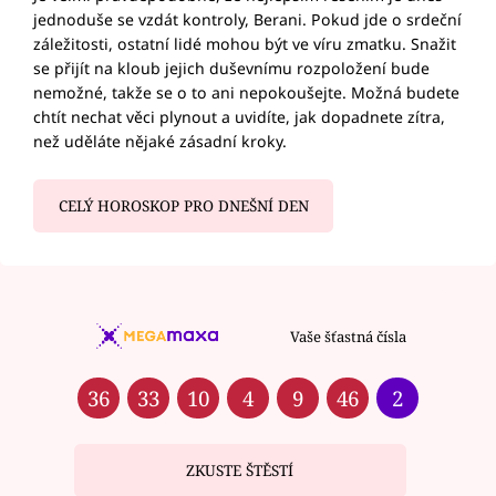
jednoduše se vzdát kontroly, Berani. Pokud jde o srdeční
záležitosti, ostatní lidé mohou být ve víru zmatku. Snažit
se přijít na kloub jejich duševnímu rozpoložení bude
nemožné, takže se o to ani nepokoušejte. Možná budete
chtít nechat věci plynout a uvidíte, jak dopadnete zítra,
než uděláte nějaké zásadní kroky.
CELÝ HOROSKOP PRO DNEŠNÍ DEN
Vaše šťastná čísla
36
33
10
4
9
46
2
ZKUSTE ŠTĚSTÍ