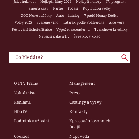
Jak zhubnout
Nejlepší filmy 2024
Nejlepší horory
TV program
Změna času
Partie
Počasí
Kdy budou volby
ZOO Nové začátky
Auto – katalog
7 pádů Honzy Dědka
Volby 2025
Svařené víno
Tatarák podle Pohlreicha
Aloe vera
Pěstování lichořeřišnice
Výpočet ascendentu
Tvarohové knedlíky
Nejlepší palačinky
Švestkový koláč
O FTV Prima
Management
Volná místa
Press
Reklama
Castingy a výzvy
HbbTV
Kontakty
Podmínky užívání
Zpracování osobních
údajů
Cookies
Nápověda