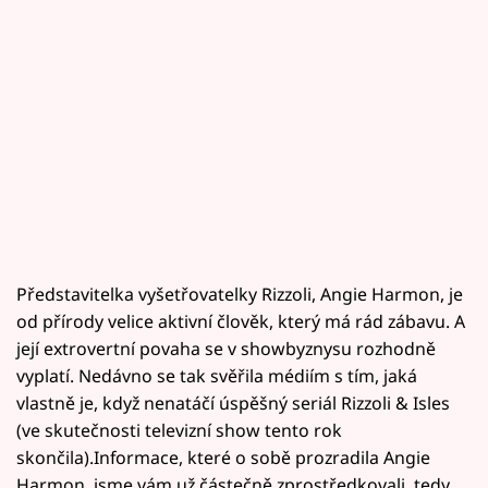
Představitelka vyšetřovatelky Rizzoli, Angie Harmon, je
od přírody velice aktivní člověk, který má rád zábavu. A
její extrovertní povaha se v showbyznysu rozhodně
vyplatí. Nedávno se tak svěřila médiím s tím, jaká
vlastně je, když nenatáčí úspěšný seriál Rizzoli & Isles
(ve skutečnosti televizní show tento rok
skončila).Informace, které o sobě prozradila Angie
Harmon, jsme vám už částečně zprostředkovali, tedy