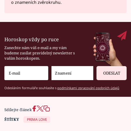
o znameních zvěrokruhu.
Horoskop vždy po ruce
Zanechte nám váš e-mail a my vám
budeme zasílat pravidelný newsletter s
vaším horoskopem.
ODESLAT
Odesláním formuláře souhlasíte s
podmínkami zpracování osobních údajů
Sdílejte článek
ŠTÍTKY
PRIMA LOVE