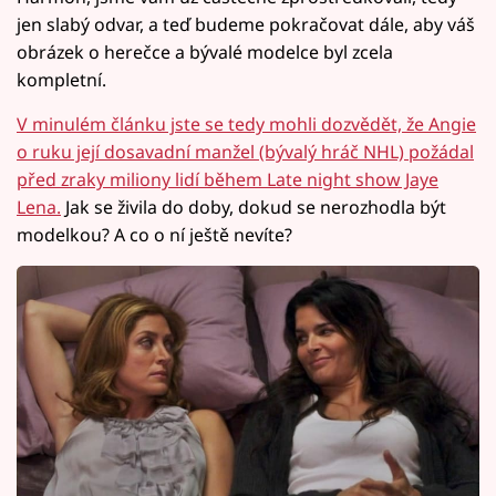
jen slabý odvar, a teď budeme pokračovat dále, aby váš
obrázek o herečce a bývalé modelce byl zcela
kompletní.
V minulém článku jste se tedy mohli dozvědět, že Angie
o ruku její dosavadní manžel (bývalý hráč NHL) požádal
před zraky miliony lidí během Late night show Jaye
Lena.
Jak se živila do doby, dokud se nerozhodla být
modelkou? A co o ní ještě nevíte?