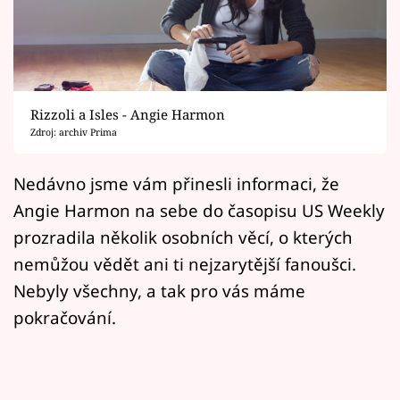
Horoskopy
Sledujte prima+
Filmový festival Karlovy Vary
Rizzoli a Isles - Angie Harmon
Pořady
Zdroj: archiv Prima
Mámy sobě
Nedávno jsme vám přinesli informaci, že
Angie Harmon na sebe do časopisu US Weekly
Přihlášení
prozradila několik osobních věcí, o kterých
nemůžou vědět ani ti nejzarytější fanoušci.
Nebyly všechny, a tak pro vás máme
Sledujte nás
pokračování.