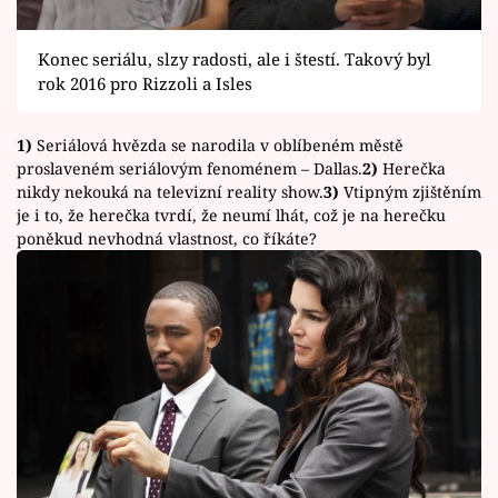
Konec seriálu, slzy radosti, ale i štestí. Takový byl
rok 2016 pro Rizzoli a Isles
1)
Seriálová hvězda se narodila v oblíbeném městě
proslaveném seriálovým fenoménem – Dallas.
2)
Herečka
nikdy nekouká na televizní reality show.
3)
Vtipným zjištěním
je i to, že herečka tvrdí, že neumí lhát, což je na herečku
poněkud nevhodná vlastnost, co říkáte?