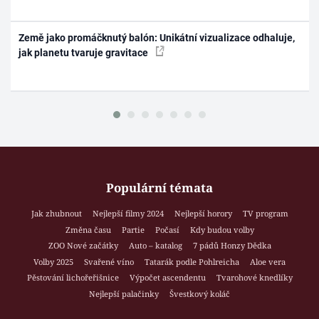
Země jako promáčknutý balón: Unikátní vizualizace odhaluje,
jak planetu tvaruje gravitace
Populární témata
Jak zhubnout
Nejlepší filmy 2024
Nejlepší horory
TV program
Změna času
Partie
Počasí
Kdy budou volby
ZOO Nové začátky
Auto – katalog
7 pádů Honzy Dědka
Volby 2025
Svařené víno
Tatarák podle Pohlreicha
Aloe vera
Pěstování lichořeřišnice
Výpočet ascendentu
Tvarohové knedlíky
Nejlepší palačinky
Švestkový koláč