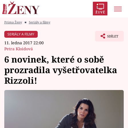
ŽIVĚ
Prima Ženy
■
Seriály a filmy
Trendy:
Polabí
Inspekce
Prostřeno!
AYTO?
SERIÁLY A FILMY
SDÍLET
Módní alarm
Zrádci
Proměny
11. ledna 2017 22:00
Petra Kloidová
6 novinek, které o sobě
prozradila vyšetřovatelka
Témata
Rizzoli!
Celebrity
Vztahy
Seriály