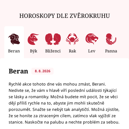
HOROSKOPY DLE ZVĚROKRUHU
Beran
Býk
Blíženci
Rak
Lev
Panna
V
Beran
8. 8. 2026
Rychlé akce tohoto dne vás mohou zmást, Berani.
Nedivte se, že vám v hlavě víří poslední události týkající
se lásky a romantiky. Možná budete mít pocit, že se věci
dějí příliš rychle na to, abyste jim mohli skutečně
porozumět. Snažte se nebýt tak analytičtí. Možná zjistíte,
že se honíte za ztraceným cílem, zatímco vlak vyjíždí ze
stanice. Naskočte na palubu a nechte problém za sebou.