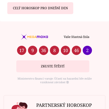
CELÝ HOROSKOP PRO DNEŠNÍ DEN
Vaše šťastná čísla
17
9
36
8
10
46
2
ZKUSTE ŠTĚSTÍ
Ministerstvo financí varuje: Účastí na hazardní hře může
vzniknout závislost ⑱
PARTNERSKÝ HOROSKOP