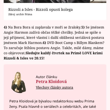
Rizzoli a Isles - Rizzoli opustí kolega
Zdroj: archiv Prima
4)
Na Bora Bora si zaplavala v moři se žraloky.
5)
Se jménem
Angie Harmon zažívá občas těžké chvilky. Jedná se spíše o
její přijmení, které vlastní i další oblíbená seriálová postava
jménem Mark Harmon.
6)
DVD Boot Camp s Billym Blankem?
To zaručuje štíhlou postavu Angie. Takže, milé dámy, máme
co objevovat.
Sledujte každý čtvrtek na Primě LOVE krimi
Rizzoli & Isles ve 20.15!
Autor článku
Petra Kloidová
Všechny články autora
Petra Kloidová je bývalou redaktorkou webu Prima
ženy. Psala hlavně o seriálech a celebritách, ale také