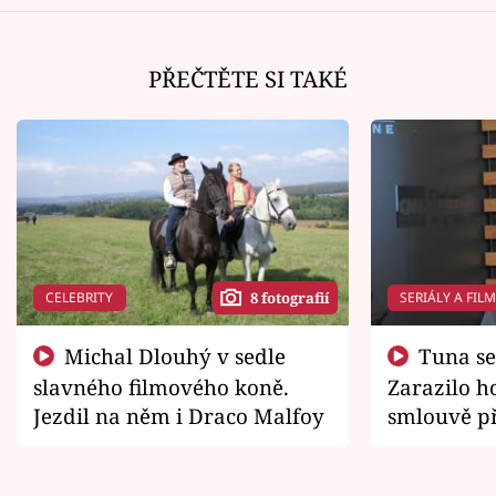
PŘEČTĚTE SI TAKÉ
CELEBRITY
SERIÁLY A FIL
8 fotografií
Michal Dlouhý v sedle
Tuna se chtěl vrátit domů.
slavného filmového koně.
Zarazilo ho
Jezdil na něm i Draco Malfoy
smlouvě př
zemřít