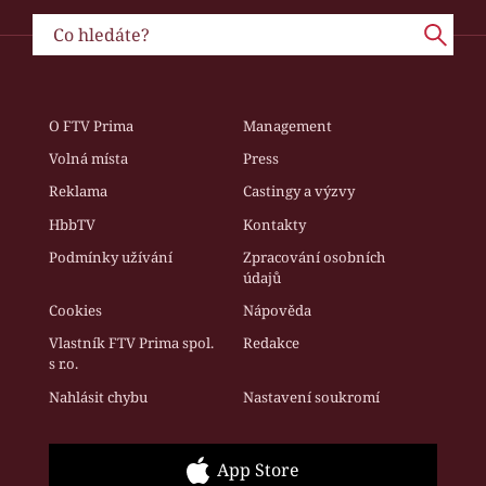
O FTV Prima
Management
Volná místa
Press
Reklama
Castingy a výzvy
HbbTV
Kontakty
Podmínky užívání
Zpracování osobních
údajů
Cookies
Nápověda
Vlastník FTV Prima spol.
Redakce
s r.o.
Nahlásit chybu
Nastavení soukromí
App Store