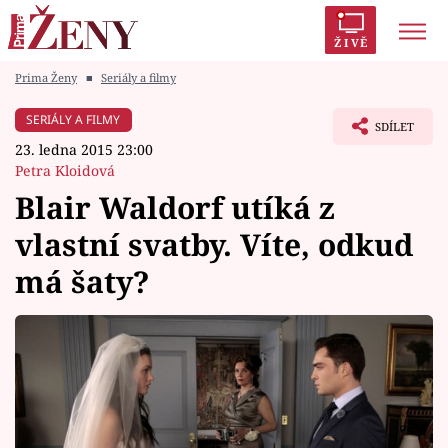
ŽIVĚ
Prima Ženy
■
Seriály a filmy
Trendy:
Polabí
Inspekce
Prostřeno!
AYTO?
SERIÁLY A FILMY
SDÍLET
Módní alarm
Zrádci
Proměny
23. ledna 2015 23:00
Petra Kloidová
Blair Waldorf utíká z
vlastní svatby. Víte, odkud
Témata
má šaty?
Celebrity
Vztahy
Seriály