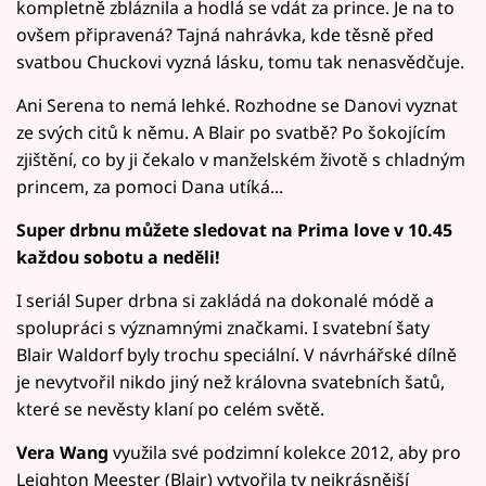
kompletně zbláznila a hodlá se vdát za prince. Je na to
ovšem připravená? Tajná nahrávka, kde těsně před
svatbou Chuckovi vyzná lásku, tomu tak nenasvědčuje.
Ani Serena to nemá lehké. Rozhodne se Danovi vyznat
ze svých citů k němu. A Blair po svatbě? Po šokojícím
zjištění, co by ji čekalo v manželském životě s chladným
princem, za pomoci Dana utíká...
Super drbnu můžete sledovat na Prima love v 10.45
každou sobotu a neděli!
I seriál Super drbna si zakládá na dokonalé módě a
spolupráci s významnými značkami. I svatební šaty
Blair Waldorf byly trochu speciální. V návrhářské dílně
je nevytvořil nikdo jiný než královna svatebních šatů,
které se nevěsty klaní po celém světě.
Vera Wang
využila své podzimní kolekce 2012, aby pro
Leighton Meester (Blair) vytvořila ty nejkrásnější