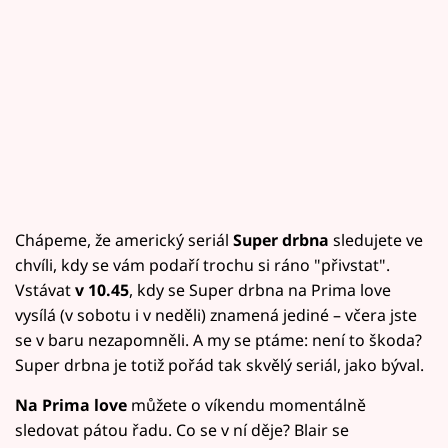
Chápeme, že americký seriál
Super drbna
sledujete ve
chvíli, kdy se vám podaří trochu si ráno "přivstat".
Vstávat
v 10.45
, kdy se Super drbna na Prima love
vysílá (v sobotu i v neděli) znamená jediné – včera jste
se v baru nezapomněli. A my se ptáme: není to škoda?
Super drbna je totiž pořád tak skvělý seriál, jako býval.
Na Prima love
můžete o víkendu momentálně
sledovat pátou řadu. Co se v ní děje? Blair se