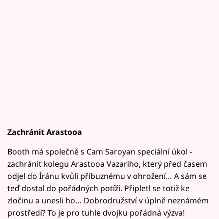
Zachránit Arastooa
Booth má společně s Cam Saroyan speciální úkol -
zachránit kolegu Arastooa Vazariho, který před časem
odjel do Íránu kvůli příbuznému v ohrožení… A sám se
teď dostal do pořádných potíží. Připletl se totiž ke
zločinu a unesli ho… Dobrodružství v úplně neznámém
prostředí? To je pro tuhle dvojku pořádná výzva!