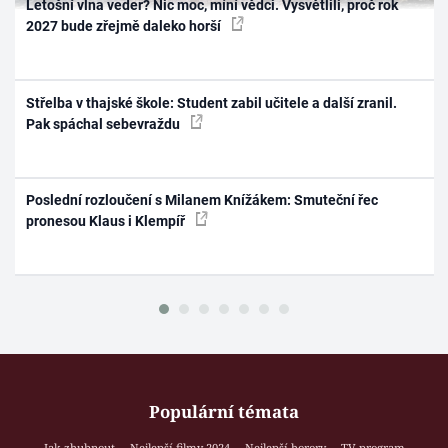
Letošní vlna veder? Nic moc, míní vědci. Vysvětlili, proč rok
2027 bude zřejmě daleko horší
Střelba v thajské škole: Student zabil učitele a další zranil.
Pak spáchal sebevraždu
Poslední rozloučení s Milanem Knížákem: Smuteční řec
pronesou Klaus i Klempíř
Populární témata
Jak zhubnout
Nejlepší filmy 2024
Nejlepší horory
TV program