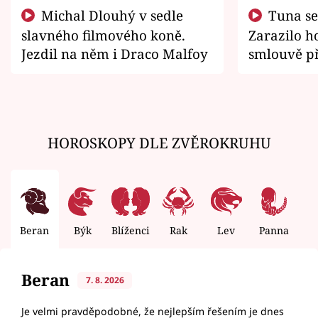
Michal Dlouhý v sedle
Tuna se chtěl vrátit domů.
slavného filmového koně.
Zarazilo ho
Jezdil na něm i Draco Malfoy
smlouvě př
zemřít
HOROSKOPY DLE ZVĚROKRUHU
Beran
Býk
Blíženci
Rak
Lev
Panna
V
Beran
7. 8. 2026
Je velmi pravděpodobné, že nejlepším řešením je dnes