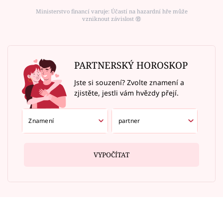
Ministerstvo financí varuje: Účastí na hazardní hře může
vzniknout závislost ⑱
PARTNERSKÝ HOROSKOP
Jste si souzení? Zvolte znamení a
zjistěte, jestli vám hvězdy přejí.
VYPOČÍTAT