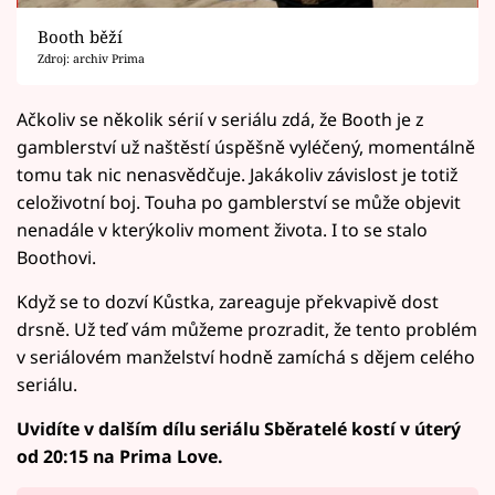
Booth běží
Zdroj: archiv Prima
Ačkoliv se několik sérií v seriálu zdá, že Booth je z
gamblerství už naštěstí úspěšně vyléčený, momentálně
tomu tak nic nenasvědčuje. Jakákoliv závislost je totiž
celoživotní boj. Touha po gamblerství se může objevit
nenadále v kterýkoliv moment života. I to se stalo
Boothovi.
Když se to dozví Kůstka, zareaguje překvapivě dost
drsně. Už teď vám můžeme prozradit, že tento problém
v seriálovém manželství hodně zamíchá s dějem celého
seriálu.
Uvidíte v dalším dílu seriálu Sběratelé kostí v úterý
od 20:15 na Prima Love.