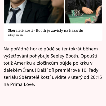
Horoskopy
Sledujte prima+
Filmový festival Karlovy Vary
Sběratelé kostí - Booth je závislý na hazardu
Pořady
Zdroj: archiv
Mámy sobě
Na pořádné horké půdě se tentokrát během
vyšetřování pohybuje Seeley Booth. Opouští
Přihlášení
totiž Ameriku a zločincům půjde po krku v
dalekém Íránu! Další díl premiérové 10. řady
seriálu Sběratelé kostí uvidíte v úterý od 20:15
Sledujte nás
na Prima Love.