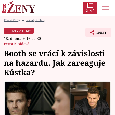
ŽIVĚ
Prima Ženy
■
Seriály a filmy
Trendy:
Polabí
Inspekce
Prostřeno!
AYTO?
SERIÁLY A FILMY
SDÍLET
Módní alarm
Zrádci
Proměny
18. dubna 2016 22:30
Petra Kloidová
Booth se vrácí k závislosti
na hazardu. Jak zareaguje
Témata
Kůstka?
Celebrity
Vztahy
Seriály