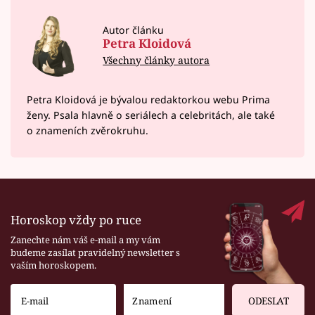
Autor článku
Petra Kloidová
Všechny články autora
Petra Kloidová je bývalou redaktorkou webu Prima
ženy. Psala hlavně o seriálech a celebritách, ale také
o znameních zvěrokruhu.
Horoskop vždy po ruce
Zanechte nám váš e-mail a my vám
budeme zasílat pravidelný newsletter s
vaším horoskopem.
ODESLAT