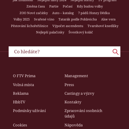
Změna času
Partie
Počasí
Kdy budou volby
ZOO Nové začátky
Auto – katalog
7 pádů Honzy Dědka
Volby 2025
Svařené víno
Tatarák podle Pohlreicha
Aloe vera
Pěstování lichořeřišnice
Výpočet ascendentu
Tvarohové knedlíky
Nejlepší palačinky
Švestkový koláč
O FTV Prima
Management
Volná místa
Press
Reklama
Castingy a výzvy
HbbTV
Kontakty
Podmínky užívání
Zpracování osobních
údajů
Cookies
Nápověda