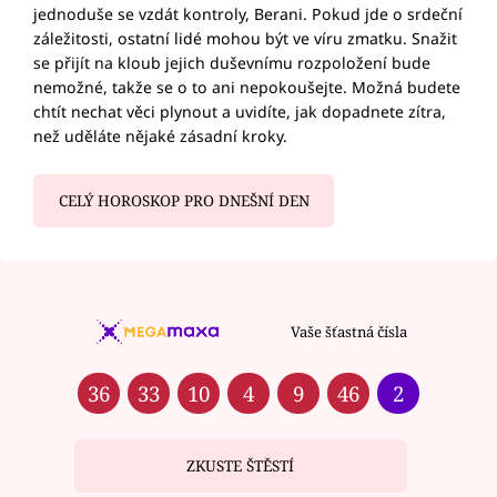
jednoduše se vzdát kontroly, Berani. Pokud jde o srdeční
záležitosti, ostatní lidé mohou být ve víru zmatku. Snažit
se přijít na kloub jejich duševnímu rozpoložení bude
nemožné, takže se o to ani nepokoušejte. Možná budete
chtít nechat věci plynout a uvidíte, jak dopadnete zítra,
než uděláte nějaké zásadní kroky.
CELÝ HOROSKOP PRO DNEŠNÍ DEN
Vaše šťastná čísla
36
33
10
4
9
46
2
ZKUSTE ŠTĚSTÍ