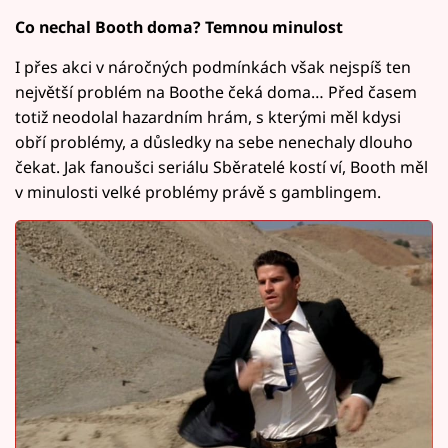
Co nechal Booth doma? Temnou minulost
I přes akci v náročných podmínkách však nejspíš ten
největší problém na Boothe čeká doma… Před časem
totiž neodolal hazardním hrám, s kterými měl kdysi
obří problémy, a důsledky na sebe nenechaly dlouho
čekat. Jak fanoušci seriálu Sběratelé kostí ví, Booth měl
v minulosti velké problémy právě s gamblingem.