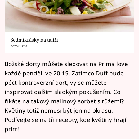
Horoskopy
Sledujte prima+
Filmový festival Karlovy Vary
Sedmikrásky na talíři
Pořady
Zdroj: Isifa
Mámy sobě
Božské dorty můžete sledovat na Prima love
každé pondělí ve 20:15. Zatímco Duff bude
Přihlášení
péct kontroverzní dort, vy se můžete
inspirovat dalším sladkým pokušením. Co
říkáte na takový malinový sorbet s růžemi?
Sledujte nás
Květiny totiž nemusí být jen na okrasu.
Podívejte se na tři recepty, kde květiny hrají
prim!