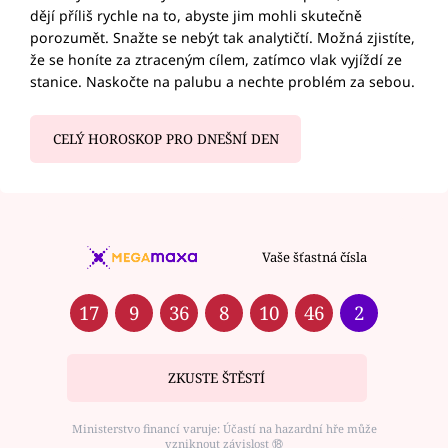
dějí příliš rychle na to, abyste jim mohli skutečně
porozumět. Snažte se nebýt tak analytičtí. Možná zjistíte,
že se honíte za ztraceným cílem, zatímco vlak vyjíždí ze
stanice. Naskočte na palubu a nechte problém za sebou.
CELÝ HOROSKOP PRO DNEŠNÍ DEN
Vaše šťastná čísla
17
9
36
8
10
46
2
ZKUSTE ŠTĚSTÍ
Ministerstvo financí varuje: Účastí na hazardní hře může
vzniknout závislost ⑱