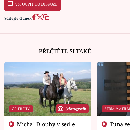
VSTOUPIT DO DISKUZE
Sdílejte článek
PŘEČTĚTE SI TAKÉ
CELEBRITY
SERIÁLY A FIL
8 fotografií
Michal Dlouhý v sedle
Tuna se chtěl vrátit domů.