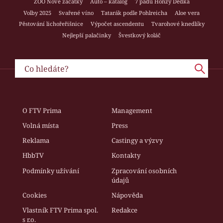
ZOO Nové začátky
Auto – katalog
7 pádů Honzy Dědka
Volby 2025
Svařené víno
Tatarák podle Pohlreicha
Aloe vera
Pěstování lichořeřišnice
Výpočet ascendentu
Tvarohové knedlíky
Nejlepší palačinky
Švestkový koláč
O FTV Prima
Management
Volná místa
Press
Reklama
Castingy a výzvy
HbbTV
Kontakty
Podmínky užívání
Zpracování osobních
údajů
Cookies
Nápověda
Vlastník FTV Prima spol.
Redakce
s r.o.