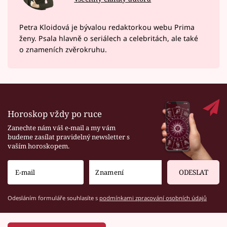
Petra Kloidová je bývalou redaktorkou webu Prima
ženy. Psala hlavně o seriálech a celebritách, ale také
o znameních zvěrokruhu.
Horoskop vždy po ruce
Zanechte nám váš e-mail a my vám
budeme zasílat pravidelný newsletter s
vaším horoskopem.
ODESLAT
Odesláním formuláře souhlasíte s
podmínkami zpracování osobních údajů