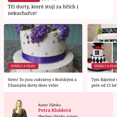
Tři dorty, které stojí za hřích i
nekuchařce!
SERIÁLY A FILMY
SERIÁLY A FIL
Stres! To jsou cukrárny s Božskými a
Tyto Báječné 
Úžasnými dorty dnes večer
peče od 15 let
Autor článku
Petra Kloidová
Všechny články autora