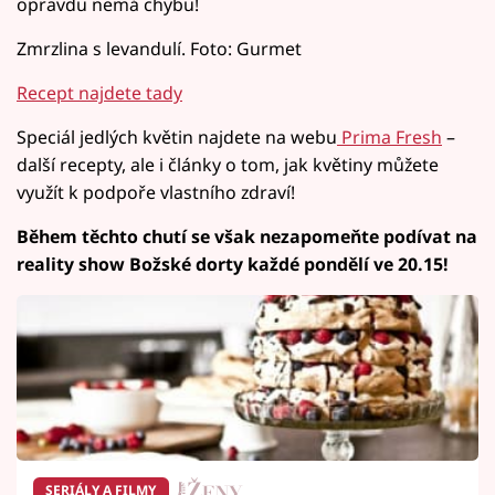
opravdu nemá chybu!
Zmrzlina s levandulí. Foto: Gurmet
Recept najdete tady
Speciál jedlých květin najdete na webu
Prima Fresh
–
další recepty, ale i články o tom, jak květiny můžete
využít k podpoře vlastního zdraví!
Během těchto chutí se však nezapomeňte podívat na
reality show Božské dorty každé pondělí ve 20.15!
SERIÁLY A FILMY