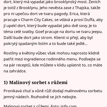
dort, který má vypadat jako brooklynský most. Ženich
je totiž z Brooklynu. Jeho nevěsta zase z Thajska, takže
pro ni upečou dort ve tvaru pagody. Erica, která
pracuje v Charm City Cakes, se vdává a prosí Duffa, aby
jí upekl dort, který bude vypadat jako dvě sovy. Je to
téma celé svatby. Goef pracuje na dortu ve tvaru jeepu.
Další bude dort jako strom. Klienti si přejí, aby byl
pokrytý spadaným listím a to bude také jedlé...
Rostliny a květiny vůbec však mohou naprosto klidně
patřit mezi ingredience rodinného menu. Podívejte se
na pár receptů, kde můžete v klidu uplatnit to, co máte
na zahrádce.
1) Malinový sorbet s růžemi
Pronikavá chuť a vůně růží dodají malinovému sorbetu
jemný nádech. Rozhodně se jich nebojte.
Malinový sorbet s růžemi. Foto: isifa.com