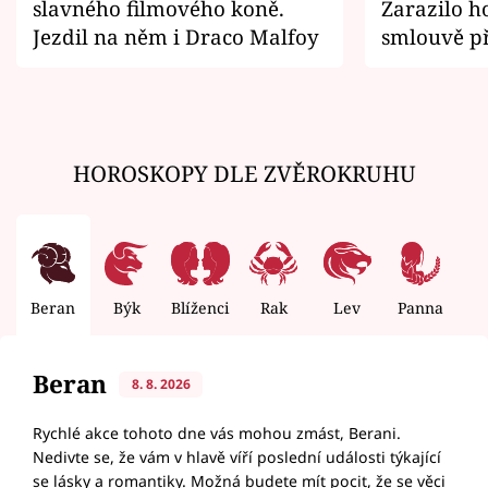
slavného filmového koně.
Zarazilo ho
Jezdil na něm i Draco Malfoy
smlouvě př
zemřít
HOROSKOPY DLE ZVĚROKRUHU
Beran
Býk
Blíženci
Rak
Lev
Panna
V
Beran
8. 8. 2026
Rychlé akce tohoto dne vás mohou zmást, Berani.
Nedivte se, že vám v hlavě víří poslední události týkající
se lásky a romantiky. Možná budete mít pocit, že se věci