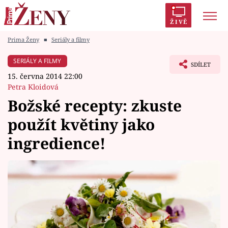
ŽIVĚ
Prima Ženy
■
Seriály a filmy
Trendy:
Polabí
Inspekce
Prostřeno!
AYTO?
SERIÁLY A FILMY
SDÍLET
Módní alarm
Zrádci
Proměny
15. června 2014 22:00
Petra Kloidová
Božské recepty: zkuste
použít květiny jako
Témata
ingredience!
Celebrity
Vztahy
Seriály