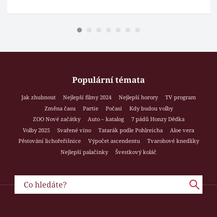
Populární témata
Jak zhubnout
Nejlepší filmy 2024
Nejlepší horory
TV program
Změna času
Partie
Počasí
Kdy budou volby
ZOO Nové začátky
Auto – katalog
7 pádů Honzy Dědka
Volby 2025
Svařené víno
Tatarák podle Pohlreicha
Aloe vera
Pěstování lichořeřišnice
Výpočet ascendentu
Tvarohové knedlíky
Nejlepší palačinky
Švestkový koláč