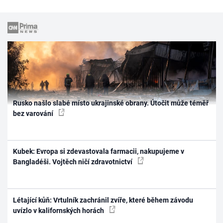
Rusko našlo slabé místo ukrajinské obrany. Útočit může téměř
bez varování
Kubek: Evropa si zdevastovala farmacii, nakupujeme v
Bangladéši. Vojtěch ničí zdravotnictví
Létající kůň: Vrtulník zachránil zvíře, které během závodu
uvízlo v kalifornských horách