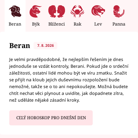
Beran
Býk
Blíženci
Rak
Lev
Panna
V
Beran
7. 8. 2026
Je velmi pravděpodobné, že nejlepším řešením je dnes
jednoduše se vzdát kontroly, Berani. Pokud jde o srdeční
záležitosti, ostatní lidé mohou být ve víru zmatku. Snažit
se přijít na kloub jejich duševnímu rozpoložení bude
nemožné, takže se o to ani nepokoušejte. Možná budete
chtít nechat věci plynout a uvidíte, jak dopadnete zítra,
než uděláte nějaké zásadní kroky.
CELÝ HOROSKOP PRO DNEŠNÍ DEN