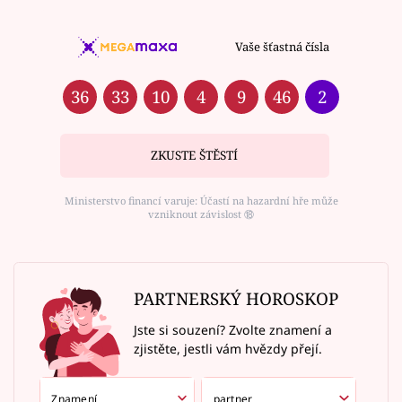
Vaše šťastná čísla
36
33
10
4
9
46
2
ZKUSTE ŠTĚSTÍ
Ministerstvo financí varuje: Účastí na hazardní hře může
vzniknout závislost ⑱
PARTNERSKÝ HOROSKOP
Jste si souzení? Zvolte znamení a
zjistěte, jestli vám hvězdy přejí.