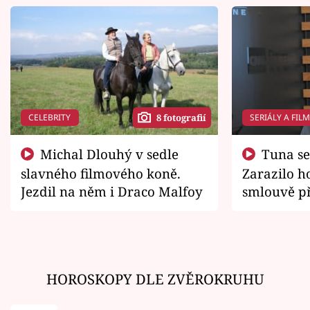
CELEBRITY
SERIÁLY A FIL
8 fotografií
Michal Dlouhý v sedle
Tuna se chtěl vrátit domů.
slavného filmového koně.
Zarazilo ho
Jezdil na něm i Draco Malfoy
smlouvě př
zemřít
HOROSKOPY DLE ZVĚROKRUHU