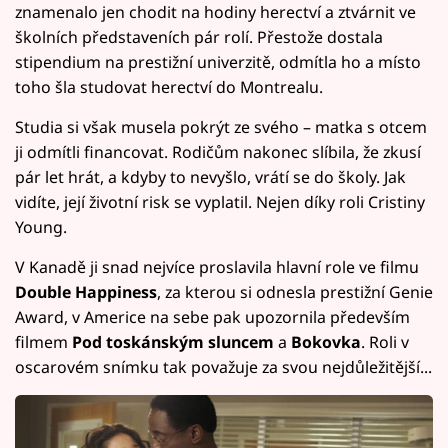
znamenalo jen chodit na hodiny herectví a ztvárnit ve
školních představeních pár rolí. Přestože dostala
stipendium na prestižní univerzitě, odmítla ho a místo
toho šla studovat herectví do Montrealu.
Studia si však musela pokrýt ze svého – matka s otcem
ji odmítli financovat. Rodičům nakonec slíbila, že zkusí
pár let hrát, a kdyby to nevyšlo, vrátí se do školy. Jak
vidíte, její životní risk se vyplatil. Nejen díky roli Cristiny
Young.
V Kanadě ji snad nejvíce proslavila hlavní role ve filmu
Double Happiness
, za kterou si odnesla prestižní Genie
Award, v Americe na sebe pak upozornila především
filmem
Pod toskánským sluncem
a
Bokovka
. Roli v
oscarovém snímku tak považuje za svou nejdůležitější...