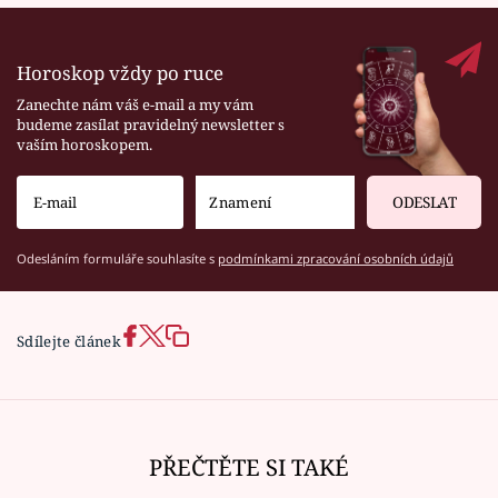
Horoskop vždy po ruce
Zanechte nám váš e-mail a my vám
budeme zasílat pravidelný newsletter s
vaším horoskopem.
ODESLAT
Odesláním formuláře souhlasíte s
podmínkami zpracování osobních údajů
Sdílejte článek
PŘEČTĚTE SI TAKÉ