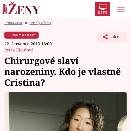
ŽIVĚ
Prima Ženy
■
Seriály a filmy
Trendy:
Polabí
Inspekce
Prostřeno!
AYTO?
SERIÁLY A FILMY
SDÍLET
Módní alarm
Zrádci
Proměny
22. července 2013 18:00
Petra Kloidová
Chirurgové slaví
narozeniny. Kdo je vlastně
Témata
Cristina?
Celebrity
Vztahy
Seriály