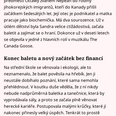
předměstí Ottawy zvaném Nepean do rodiny
jihokorejských imigrantů, kteří do Kanady přišli
začátkem šedesátých let. Její otec je podnikatel a matka
pracuje jako biochemička. Má dva sourozence. Už v
útlém dětství byla Sandra velice ctižádostivá, začala
baletit a zajímat se o hraní. Dokonce už v deseti letech
se objevila v jedné z hlavních rolí v muzikálu The
Canada Goose.
Konec baletu a nový začátek bez financí
Na střední škole se věnovala i ekologii, ale to
neznamenalo, že balet pověsila na hřebík. Jen ji
neustále dobíhalo poznání, které sama nemohla
přehlédnout. V koutku duše věděla, že z ní nikdy
nebude nadprůměrná baletka a tanečnice, která by
vyprodávala sály, a proto se začala plně věnovat
herecké kariéře. Postupovala malými krůčky, které jí
nakonec přinesly velký úspěch. Tenkrát to prostě