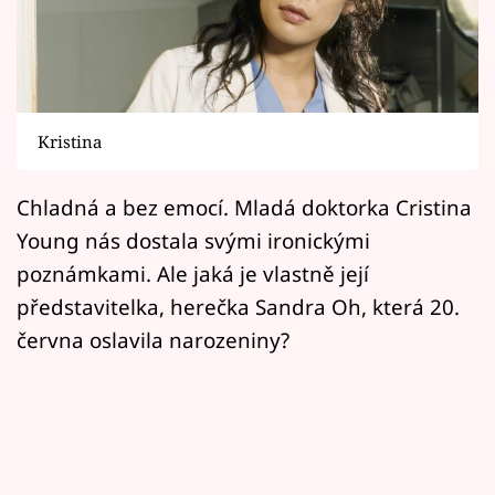
Horoskopy
Sledujte prima+
Filmový festival Karlovy Vary
Kristina
Pořady
Chladná a bez emocí. Mladá doktorka Cristina
Mámy sobě
Young nás dostala svými ironickými
poznámkami. Ale jaká je vlastně její
Přihlášení
představitelka, herečka Sandra Oh, která 20.
června oslavila narozeniny?
Sledujte nás