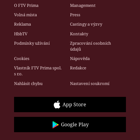
O FTV Prima
Management
Volná místa
Press
Reklama
Castingy a výzvy
HbbTV
Kontakty
Podmínky užívání
Zpracování osobních
údajů
Cookies
Nápověda
Vlastník FTV Prima spol.
Redakce
s r.o.
Nahlásit chybu
Nastavení soukromí
App Store
Google Play