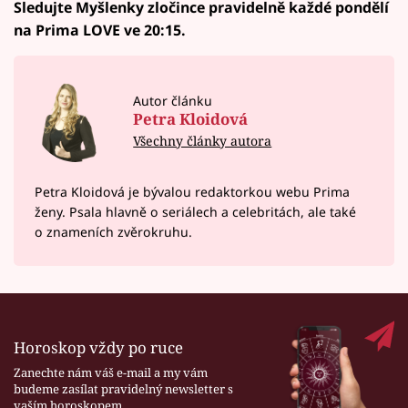
Sledujte Myšlenky zločince pravidelně každé pondělí
na Prima LOVE ve 20:15.
Autor článku
Petra Kloidová
Všechny články autora
Petra Kloidová je bývalou redaktorkou webu Prima
ženy. Psala hlavně o seriálech a celebritách, ale také
o znameních zvěrokruhu.
Horoskop vždy po ruce
Zanechte nám váš e-mail a my vám
budeme zasílat pravidelný newsletter s
vaším horoskopem.