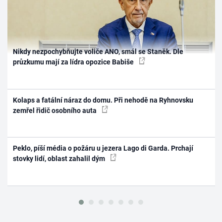
Nikdy nezpochybňujte voliče ANO, smál se Staněk. Dle
průzkumu mají za lídra opozice Babiše
Kolaps a fatální náraz do domu. Při nehodě na Ryhnovsku
zemřel řidič osobního auta
Peklo, píší média o požáru u jezera Lago di Garda. Prchají
stovky lidí, oblast zahalil dým