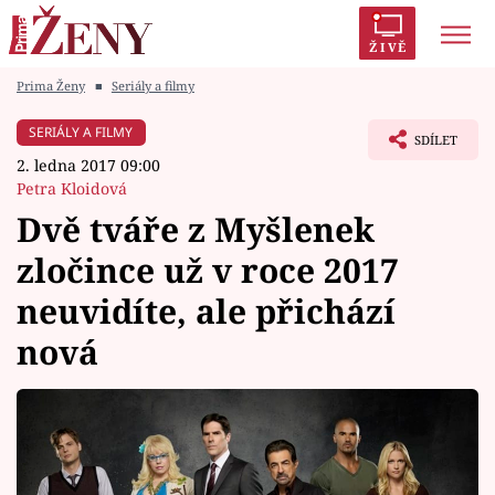
ŽIVĚ
Prima Ženy
■
Seriály a filmy
Trendy:
Polabí
Inspekce
Prostřeno!
AYTO?
SERIÁLY A FILMY
SDÍLET
Módní alarm
Zrádci
Proměny
2. ledna 2017 09:00
Petra Kloidová
Dvě tváře z Myšlenek
zločince už v roce 2017
Témata
neuvidíte, ale přichází
Celebrity
nová
Vztahy
Seriály