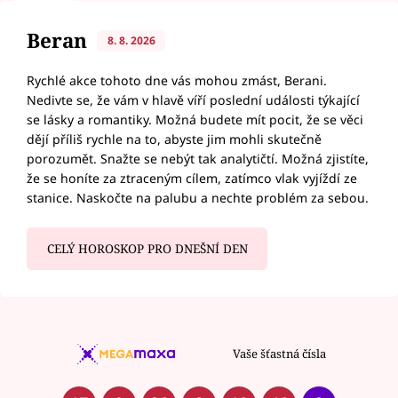
Beran
8. 8. 2026
Rychlé akce tohoto dne vás mohou zmást, Berani.
Nedivte se, že vám v hlavě víří poslední události týkající
se lásky a romantiky. Možná budete mít pocit, že se věci
dějí příliš rychle na to, abyste jim mohli skutečně
porozumět. Snažte se nebýt tak analytičtí. Možná zjistíte,
že se honíte za ztraceným cílem, zatímco vlak vyjíždí ze
stanice. Naskočte na palubu a nechte problém za sebou.
CELÝ HOROSKOP PRO DNEŠNÍ DEN
Vaše šťastná čísla