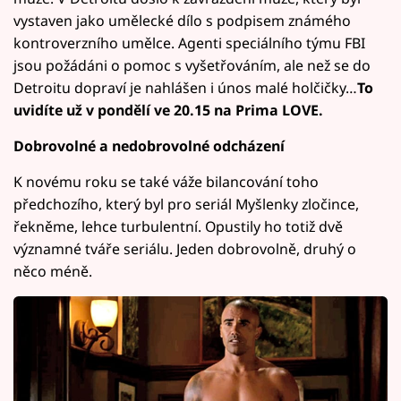
vystaven jako umělecké dílo s podpisem známého
kontroverzního umělce. Agenti speciálního týmu FBI
jsou požádáni o pomoc s vyšetřováním, ale než se do
Detroitu dopraví je nahlášen i únos malé holčičky…
To
uvidíte už v pondělí ve 20.15 na Prima LOVE.
Dobrovolné a nedobrovolné odcházení
K novému roku se také váže bilancování toho
předchozího, který byl pro seriál Myšlenky zločince,
řekněme, lehce turbulentní. Opustily ho totiž dvě
významné tváře seriálu. Jeden dobrovolně, druhý o
něco méně.