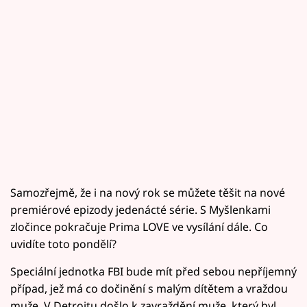
Samozřejmě, že i na nový rok se můžete těšit na nové
premiérové epizody jedenácté série. S Myšlenkami
zločince pokračuje Prima LOVE ve vysílání dále. Co
uvidíte toto pondělí?
Speciální jednotka FBI bude mít před sebou nepříjemný
případ, jež má co dočinění s malým dítětem a vraždou
muže. V Detroitu došlo k zavraždění muže, který byl