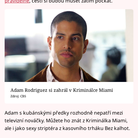
pravidelně
, čeští si budou muset zatím počkat.
Adam Rodriguez si zahrál v Kriminálce Miami
Zdroj: CBS
Adam s kubánskými předky rozhodně nepatří mezi
televizní nováčky. Můžete ho znát z Kriminálka Miami,
ale i jako sexy striptéra z kasovního trháku Bez kalhot.