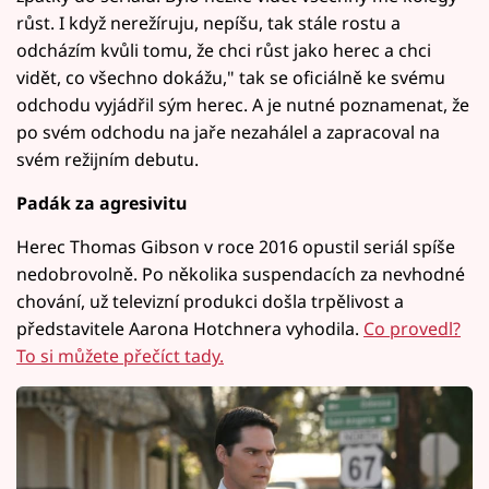
růst. I když nerežíruju, nepíšu, tak stále rostu a
odcházím kvůli tomu, že chci růst jako herec a chci
vidět, co všechno dokážu," tak se oficiálně ke svému
odchodu vyjádřil sým herec. A je nutné poznamenat, že
po svém odchodu na jaře nezahálel a zapracoval na
svém režijním debutu.
Padák za agresivitu
Herec Thomas Gibson v roce 2016 opustil seriál spíše
nedobrovolně. Po několika suspendacích za nevhodné
chování, už televizní produkci došla trpělivost a
představitele Aarona Hotchnera vyhodila.
Co provedl?
To si můžete přečíct tady.