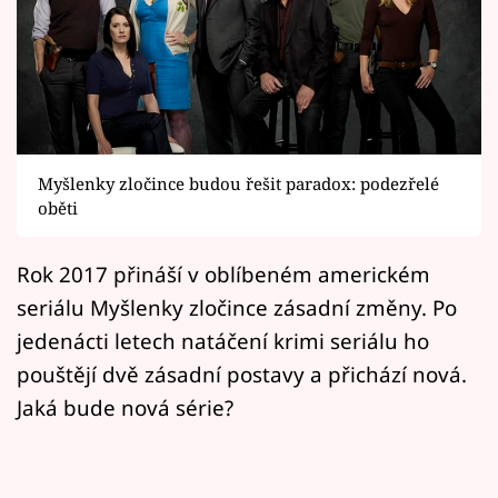
Horoskopy
Sledujte prima+
Filmový festival Karlovy Vary
Pořady
Myšlenky zločince budou řešit paradox: podezřelé
oběti
Mámy sobě
Rok 2017 přináší v oblíbeném americkém
Přihlášení
seriálu Myšlenky zločince zásadní změny. Po
jedenácti letech natáčení krimi seriálu ho
pouštějí dvě zásadní postavy a přichází nová.
Sledujte nás
Jaká bude nová série?