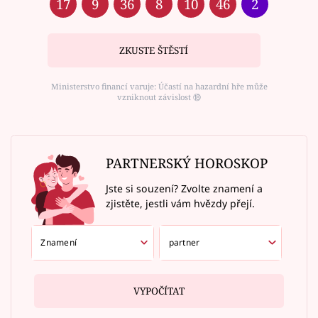
17
9
36
8
10
46
2
ZKUSTE ŠTĚSTÍ
Ministerstvo financí varuje: Účastí na hazardní hře může
vzniknout závislost ⑱
PARTNERSKÝ HOROSKOP
Jste si souzení? Zvolte znamení a
zjistěte, jestli vám hvězdy přejí.
VYPOČÍTAT