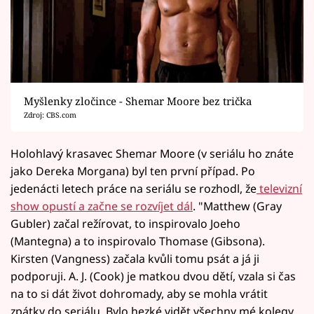
Myšlenky zločince - Shemar Moore bez trička
Zdroj: CBS.com
Holohlavý krasavec Shemar Moore (v seriálu ho znáte
jako Dereka Morgana) byl ten první případ. Po
jedenácti letech práce na seriálu se rozhodl, že
televizní
show opustí a začne se rozvíjet dál
. "Matthew (Gray
Gubler) začal režírovat, to inspirovalo Joeho
(Mantegna) a to inspirovalo Thomase (Gibsona).
Kirsten (Vangness) začala kvůli tomu psát a já ji
podporuji. A. J. (Cook) je matkou dvou dětí, vzala si čas
na to si dát život dohromady, aby se mohla vrátit
zpátky do seriálu. Bylo hezké vidět všechny mé kolegy