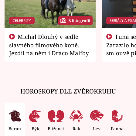
CELEBRITY
SERIÁLY A FIL
8 fotografií
Michal Dlouhý v sedle
Tuna se chtěl vrátit domů.
slavného filmového koně.
Zarazilo ho
Jezdil na něm i Draco Malfoy
smlouvě př
zemřít
HOROSKOPY DLE ZVĚROKRUHU
Beran
Býk
Blíženci
Rak
Lev
Panna
V