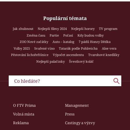
Populární témata
Jak zhubnout
Nejlepší filmy 2024
Nejlepší horory
TV program
Změna času
Partie
Počasí
Kdy budou volby
ZOO Nové začátky
Auto – katalog
7 pádů Honzy Dědka
Volby 2025
Svařené víno
Tatarák podle Pohlreicha
Aloe vera
Pěstování lichořeřišnice
Výpočet ascendentu
Tvarohové knedlíky
Nejlepší palačinky
Švestkový koláč
O FTV Prima
Management
Volná místa
Press
Reklama
Castingy a výzvy