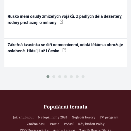
Rusko mění osudy zmizelých vojáků. Z padlých dělá dezertéry,
rodiny přicházejí o miliony
Zákeřná kvasinka se šíří nemocnicemi, odolá lékům a ohrožuje
oslabené. Hlásí ji už i Česko
Populární témata
Jak zhubnout
Nejlepší filmy 2024
Nejlepší horory
TV program
Změna času
Partie
Počasí
Kdy budou volby
ZOO Nové začátky
Auto – katalog
7 pádů Honzy Dědka