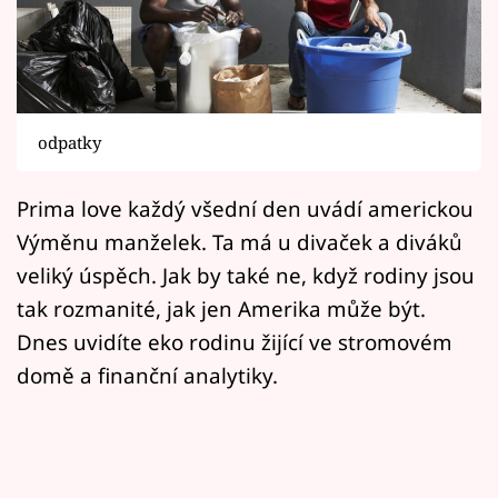
Horoskopy
Sledujte prima+
Filmový festival Karlovy Vary
odpatky
Pořady
Prima love každý všední den uvádí americkou
Mámy sobě
Výměnu manželek. Ta má u divaček a diváků
veliký úspěch. Jak by také ne, když rodiny jsou
Přihlášení
tak rozmanité, jak jen Amerika může být.
Dnes uvidíte eko rodinu žijící ve stromovém
domě a finanční analytiky.
Sledujte nás