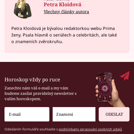
Petra Kloidová
Všechny články autora
Petra Kloidová je bývalou redaktorkou webu Prima
ženy. Psala hlavně o seriálech a celebritách, ale také
o znameních zvěrokruhu.
Horoskop vždy po ruce
Zanechte nám váš e-mail a my vám
budeme zasílat pravidelný newsletter s
vaším horoskopem.
ODESLAT
Odesláním formuláře souhlasíte s
podmínkami zpracování osobních údajů