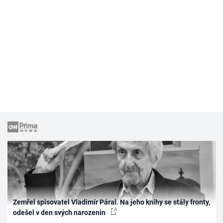
Zemřel spisovatel Vladimír Páral. Na jeho knihy se stály fronty,
odešel v den svých narozenin