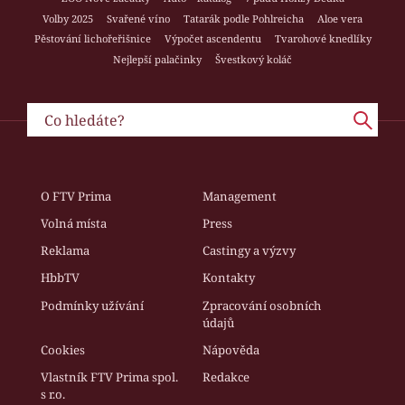
Volby 2025
Svařené víno
Tatarák podle Pohlreicha
Aloe vera
Pěstování lichořeřišnice
Výpočet ascendentu
Tvarohové knedlíky
Nejlepší palačinky
Švestkový koláč
O FTV Prima
Management
Volná místa
Press
Reklama
Castingy a výzvy
HbbTV
Kontakty
Podmínky užívání
Zpracování osobních
údajů
Cookies
Nápověda
Vlastník FTV Prima spol.
Redakce
s r.o.