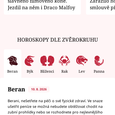
slavného filmového koně.
Zarazilo ho
Jezdil na něm i Draco Malfoy
smlouvě př
zemřít
HOROSKOPY DLE ZVĚROKRUHU
Beran
Býk
Blíženci
Rak
Lev
Panna
V
Beran
10. 8. 2026
Berani, nešetřete na péči o své fyzické zdraví. Ve snaze
ušetřit peníze se možná nebudete obtěžovat chodit na
zubní prohlídky nebo se rozhodnete pro nejlevnějšího