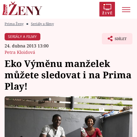
ŽIVĚ
Prima Ženy
■
Seriály a filmy
Trendy:
Polabí
Inspekce
Prostřeno!
AYTO?
SERIÁLY A FILMY
SDÍLET
Módní alarm
Zrádci
Proměny
24. dubna 2013 13:00
Petra Kloidová
Eko Výměnu manželek
můžete sledovat i na Prima
Témata
Play!
Celebrity
Vztahy
Seriály