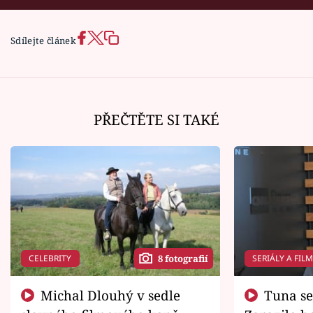
Sdílejte článek
PŘEČTĚTE SI TAKÉ
CELEBRITY
SERIÁLY A FIL
8 fotografií
Michal Dlouhý v sedle
Tuna se chtěl vrátit domů.