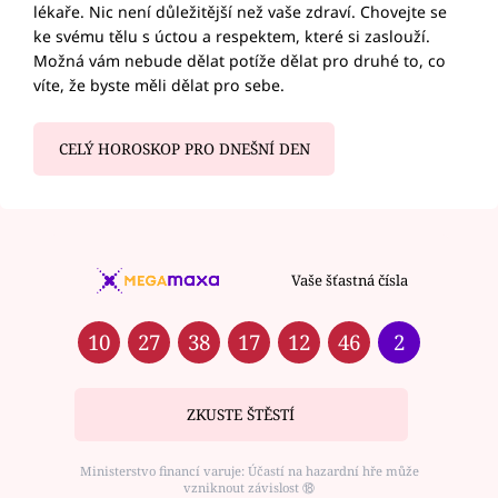
lékaře. Nic není důležitější než vaše zdraví. Chovejte se
ke svému tělu s úctou a respektem, které si zaslouží.
Možná vám nebude dělat potíže dělat pro druhé to, co
víte, že byste měli dělat pro sebe.
CELÝ HOROSKOP PRO DNEŠNÍ DEN
Vaše šťastná čísla
10
27
38
17
12
46
2
ZKUSTE ŠTĚSTÍ
Ministerstvo financí varuje: Účastí na hazardní hře může
vzniknout závislost ⑱