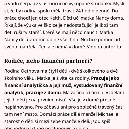
a vodu čerpají z vlastnoručně vykopané studánky. Myslí
si, že by rodina spolu měla trávit 24 hodin denně. Do
práce chodí jen otec Keith. Děti učí matka Nancy doma.
Říkají, že výuka ve školce je nedostačující, jelikož tam
děti ruší ty starší, které se mají něco naučit. Matka
Nancy dělá v domě úplně všechno. Nechce pomoc od
svého manžela. Ten ale nemá v domě žádnou autoritu.
Rodiče, nebo finanční partneři?
Rodina Oethova má čtyři děti - dvě školkového a dvě
školního věku. Matka je živitelka rodiny.
Pracuje jako
finanční analytička a její muž, vystudovaný finanční
analytik, pracuje z domu
. Má začínající firmu. Vzdělání
jejich dětí je na prvním místě. Vše je v domě přesně
naplánováno. Pro zábavu ani pro společně trávený čas
tam není místo. Domácí práce dělá manžel Michael a
starost o děti si mezi sebe manželé dělí. Jsou spíš
obchodní partneři než fungující rodina.