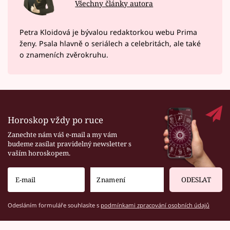
Všechny články autora
Petra Kloidová je bývalou redaktorkou webu Prima
ženy. Psala hlavně o seriálech a celebritách, ale také
o znameních zvěrokruhu.
Horoskop vždy po ruce
Zanechte nám váš e-mail a my vám
budeme zasílat pravidelný newsletter s
vaším horoskopem.
ODESLAT
Odesláním formuláře souhlasíte s
podmínkami zpracování osobních údajů