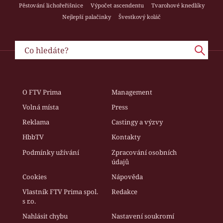
Pěstování lichořeřišnice
Výpočet ascendentu
Tvarohové knedlíky
Nejlepší palačinky
Švestkový koláč
O FTV Prima
Management
Volná místa
Press
Reklama
Castingy a výzvy
HbbTV
Kontakty
Podmínky užívání
Zpracování osobních
údajů
Cookies
Nápověda
Vlastník FTV Prima spol.
Redakce
s r.o.
Nahlásit chybu
Nastavení soukromí