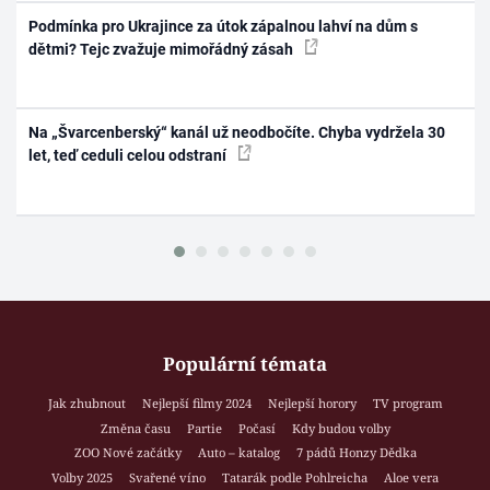
Podmínka pro Ukrajince za útok zápalnou lahví na dům s
dětmi? Tejc zvažuje mimořádný zásah
Na „Švarcenberský“ kanál už neodbočíte. Chyba vydržela 30
let, teď ceduli celou odstraní
Populární témata
Jak zhubnout
Nejlepší filmy 2024
Nejlepší horory
TV program
Změna času
Partie
Počasí
Kdy budou volby
ZOO Nové začátky
Auto – katalog
7 pádů Honzy Dědka
Volby 2025
Svařené víno
Tatarák podle Pohlreicha
Aloe vera