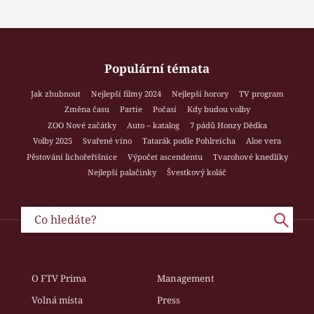
Populární témata
Jak zhubnout
Nejlepší filmy 2024
Nejlepší horory
TV program
Změna času
Partie
Počasí
Kdy budou volby
ZOO Nové začátky
Auto – katalog
7 pádů Honzy Dědka
Volby 2025
Svařené víno
Tatarák podle Pohlreicha
Aloe vera
Pěstování lichořeřišnice
Výpočet ascendentu
Tvarohové knedlíky
Nejlepší palačinky
Švestkový koláč
O FTV Prima
Management
Volná místa
Press