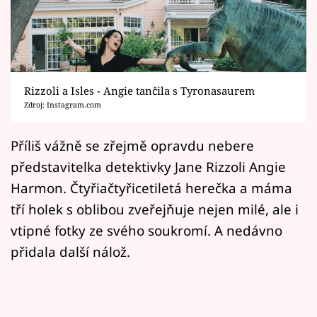
Horoskopy
Sledujte prima+
Filmový festival Karlovy Vary
Rizzoli a Isles - Angie tančila s Tyronasaurem
Pořady
Zdroj: Instagram.com
Mámy sobě
Příliš vážně se zřejmě opravdu nebere
představitelka detektivky Jane Rizzoli Angie
Přihlášení
Harmon. Čtyřiačtyřicetiletá herečka a máma
tří holek s oblibou zveřejňuje nejen milé, ale i
vtipné fotky ze svého soukromí. A nedávno
Sledujte nás
přidala další nálož.