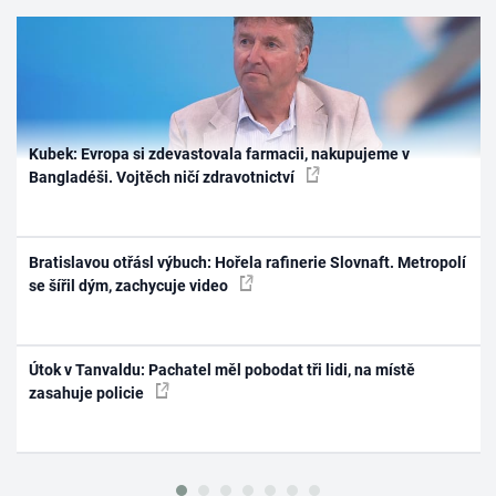
Kubek: Evropa si zdevastovala farmacii, nakupujeme v
Bangladéši. Vojtěch ničí zdravotnictví
Bratislavou otřásl výbuch: Hořela rafinerie Slovnaft. Metropolí
se šířil dým, zachycuje video
Útok v Tanvaldu: Pachatel měl pobodat tři lidi, na místě
zasahuje policie