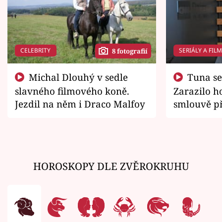
CELEBRITY
SERIÁLY A FIL
8 fotografií
Michal Dlouhý v sedle
Tuna se chtěl vrátit domů.
slavného filmového koně.
Zarazilo ho
Jezdil na něm i Draco Malfoy
smlouvě př
zemřít
HOROSKOPY DLE ZVĚROKRUHU