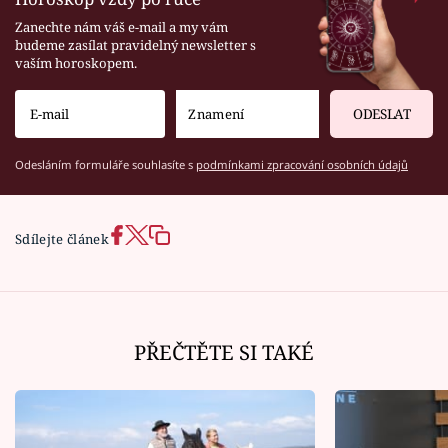
Zanechte nám váš e-mail a my vám
budeme zasílat pravidelný newsletter s
vaším horoskopem.
ODESLAT
Odesláním formuláře souhlasíte s
podmínkami zpracování osobních údajů
Sdílejte článek
PŘEČTĚTE SI TAKÉ