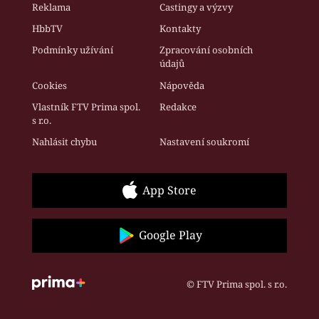
Reklama
Castingy a výzvy
HbbTV
Kontakty
Podmínky užívání
Zpracování osobních
údajů
Cookies
Nápověda
Vlastník FTV Prima spol.
Redakce
s r.o.
Nahlásit chybu
Nastavení soukromí
App Store
Google Play
© FTV Prima spol. s r.o.