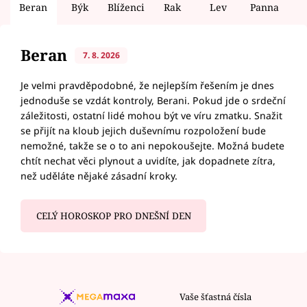
Beran
Býk
Blíženci
Rak
Lev
Panna
V
Beran
7. 8. 2026
Je velmi pravděpodobné, že nejlepším řešením je dnes
jednoduše se vzdát kontroly, Berani. Pokud jde o srdeční
záležitosti, ostatní lidé mohou být ve víru zmatku. Snažit
se přijít na kloub jejich duševnímu rozpoložení bude
nemožné, takže se o to ani nepokoušejte. Možná budete
chtít nechat věci plynout a uvidíte, jak dopadnete zítra,
než uděláte nějaké zásadní kroky.
CELÝ HOROSKOP PRO DNEŠNÍ DEN
Vaše šťastná čísla