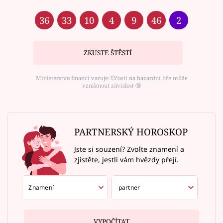
36
33
10
4
9
46
2
ZKUSTE ŠTĚSTÍ
Ministerstvo financí varuje: Účastí na hazardní hře může
vzniknout závislost ⑱
PARTNERSKÝ HOROSKOP
Jste si souzení? Zvolte znamení a
zjistěte, jestli vám hvězdy přejí.
VYPOČÍTAT