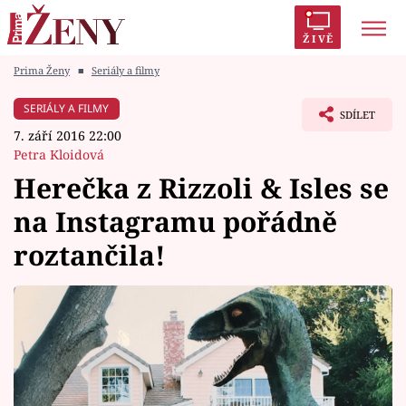
ŽIVĚ
Prima Ženy
■
Seriály a filmy
Trendy:
Polabí
Inspekce
Prostřeno!
AYTO?
SERIÁLY A FILMY
SDÍLET
Módní alarm
Zrádci
Proměny
7. září 2016 22:00
Petra Kloidová
Herečka z Rizzoli & Isles se
na Instagramu pořádně
Témata
roztančila!
Celebrity
Vztahy
Seriály