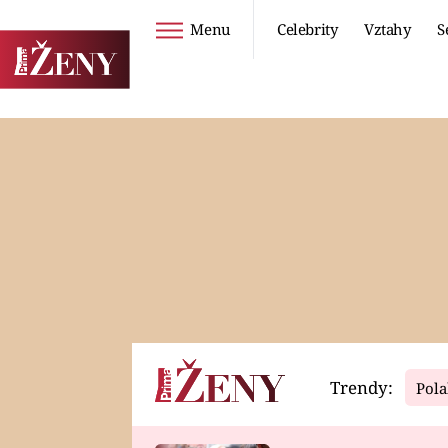
Menu
Celebrity
Vztahy
S
Seriály
Životní styl
ZOO
DIETY A HUBNUTÍ
PROSTŘENO!
CESTOVÁNÍ A
DOVOLENÁ
DUCH
ZDRAVÍ
Trendy:
Pola
Horoskopy
Video
ASTROČLÁNKY
SERIÁLY