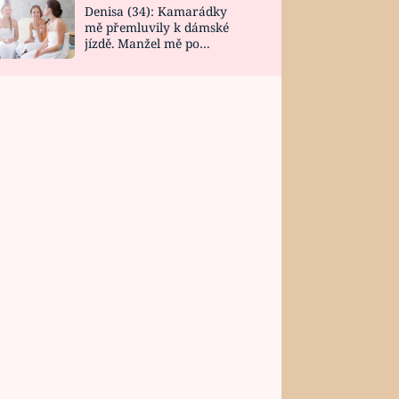
Denisa (34): Kamarádky
mě přemluvily k dámské
jízdě. Manžel mě po
návratu zaskočil