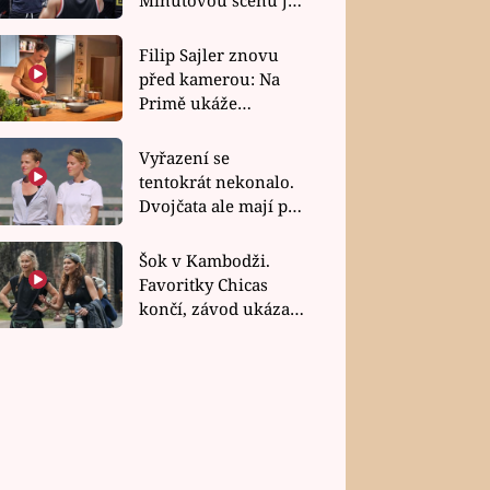
bez dubla
Filip Sajler znovu
před kamerou: Na
Primě ukáže
poctivou kuchyni i
rychlé recepty
Vyřazení se
tentokrát nekonalo.
Dvojčata ale mají po
uzavření třetí etapy
závodu nůž na krku
Šok v Kambodži.
Favoritky Chicas
končí, závod ukázal
svou nejtvrdší tvář