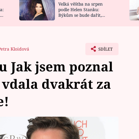
Velká věštba na srpen
NOVINKY
ZAHRADA
a:
podle Helen Stanku:
y
Býkům se bude dařit,
VIDEORECEPTY
DESIGN
Vodnáře čeká jízda
Petra Kloidová
SDÍLET
u Jak jsem poznal
 vdala dvakrát za
e!