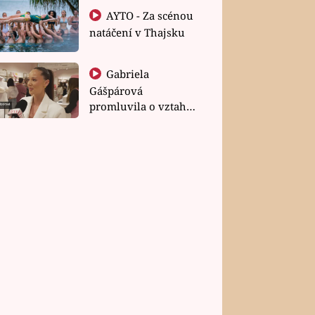
AYTO - Za scénou
natáčení v Thajsku
Gabriela
Gášpárová
promluvila o vztahu
a zakládání rodiny