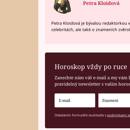
Petra Kloidová
Petra Kloidová je bývalou redaktorkou 
celebritách, ale také o znameních zvěr
Horoskop vždy po ruce
Zanechte nám váš e-mail a my vám 
pravidelný newsletter s vaším hor
Odesláním formuláře souhlasíte s
podmínkami zp