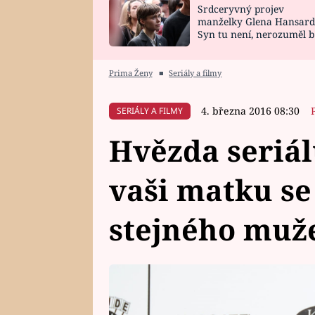
Srdceryvný projev
SNÁŘ
CELEBRITY
manželky Glena Hansard
Syn tu není, nerozuměl b
HOROSKOP NA
VAŘENÍ
tomu, vysvětlila
ROK 2023
Prima Ženy
■
Seriály a filmy
4. března 2016 08:30
SERIÁLY A FILMY
Hvězda seriál
vaši matku se
stejného muž