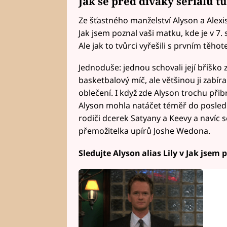
Jak se před diváky seriálu tu
Ze šťastného manželství Alyson a Alexise 
Jak jsem poznal vaši matku, kde je v 7. 
Ale jak to tvůrci vyřešili s prvním těhot
Jednoduše: jednou schovali její bříško
basketbalový míč, ale většinou ji zabír
oblečení. I když zde Alyson trochu přibr
Alyson mohla natáčet téměř do posledn
rodiči dcerek Satyany a Keevy a navíc se
přemožitelka upírů Joshe Wedona.
Sledujte Alyson alias Lily v Jak jsem