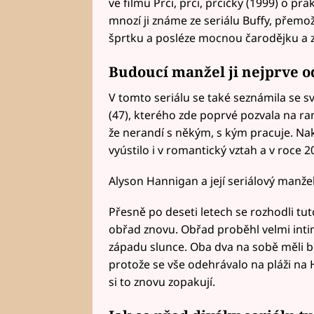
ve filmu Prci, prci, prcičky (1999) o p
mnozí ji známe ze seriálu Buffy, přemož
šprtku a posléze mocnou čarodějku a z
Budoucí manžel ji nejprve o
V tomto seriálu se také seznámila s
(47), kterého zde poprvé pozvala na ra
že nerandí s někým, s kým pracuje. Nako
vyústilo i v romantický vztah a v roce 2
Alyson Hannigan a její seriálový manže
Přesně po deseti letech se rozhodli tu
obřad znovu. Obřad proběhl velmi intim
západu slunce. Oba dva na sobě měli bí
protože se vše odehrávalo na pláži na Ha
si to znovu zopakují.