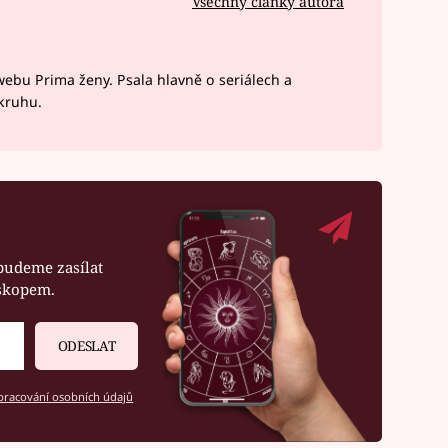
Všechny články autora
webu Prima ženy. Psala hlavně o seriálech a
okruhu.
budeme zasílat
oskopem.
ODESLAT
racování osobních údajů