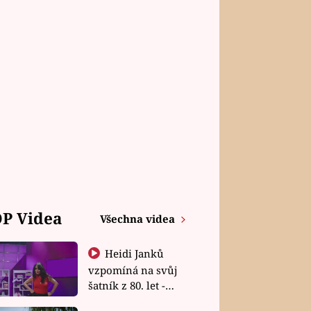
P Videa
Všechna videa
Heidi Janků
vzpomíná na svůj
šatník z 80. let -
Shopaholičky