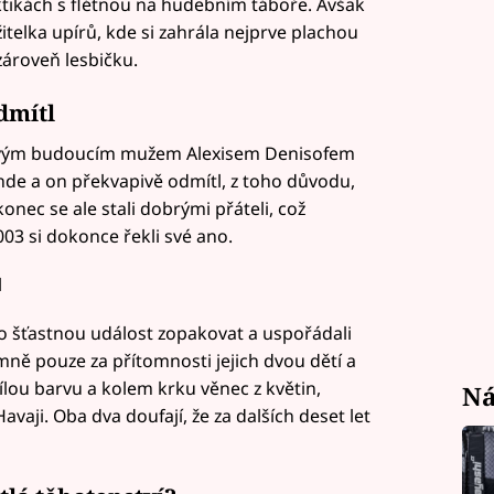
raktikách s flétnou na hudebním táboře. Avšak
itelka upírů, kde si zahrála nejprve plachou
ároveň lesbičku.
dmítl
e svým budoucím mužem Alexisem Denisofem
nde a on překvapivě odmítl, z toho důvodu,
nec se ale stali dobrými přáteli, což
003 si dokonce řekli své ano.
l
to šťastnou událost zopakovat a uspořádali
ně pouze za přítomnosti jejich dvou dětí a
lou barvu a kolem krku věnec z květin,
Ná
vaji. Oba dva doufají, že za dalších deset let