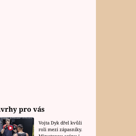
vrhy pro vás
Vojta Dyk dřel kvůli
roli mezi zápasníky.
Minutovou scénu jel