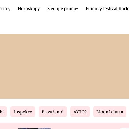
eriály
Horoskopy
Sledujte prima+
Filmový festival Karl
Celebrity
Recept
MÓDA A KRÁSA
HLAVNÍ JÍ
VZTAHY A SEX
SLADKÉ
PRIMA MAMINKA
ZDRAVÉ
bí
Inspekce
Prostřeno!
AYTO?
Módní alarm
Fresh
Living
RECEPTY
BYDLENÍ