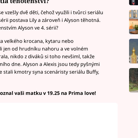
tlá těhotenství?
vzešly dvě děti, čehož využili i tvůrci seriálu
sérii postava Lily a zároveň i Alyson těhotná.
enstvím Alyson ve 4. sérii?
 za velkého krocana, kytaru nebo
ali jen od hrudníku nahoru a ve volném
ala, nikdo z diváků si toho nevšiml, takže
ího dne. Alyson a Alexis jsou tedy pyšnými
 stali kmotry syna scenáristy seriálu Buffy,
 poznal vaši matku v 19.25 na Prima love!