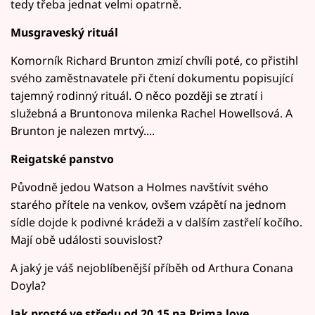
tedy třeba jednat velmi opatrně.
Musgraveský rituál
Komorník Richard Brunton zmizí chvíli poté, co přistihl
svého zaměstnavatele při čtení dokumentu popisující
tajemný rodinný rituál. O něco později se ztratí i
služebná a Bruntonova milenka Rachel Howellsová. A
Brunton je nalezen mrtvý....
Reigatské panstvo
Původně jedou Watson a Holmes navštívit svého
starého přítele na venkov, ovšem vzápětí na jednom
sídle dojde k podivné krádeži a v dalším zastřelí kočího.
Mají obě události souvislost?
A jaký je váš nejoblíbenější příběh od Arthura Conana
Doyla?
Jak prosté ve středu od 20.15 na Prima love.