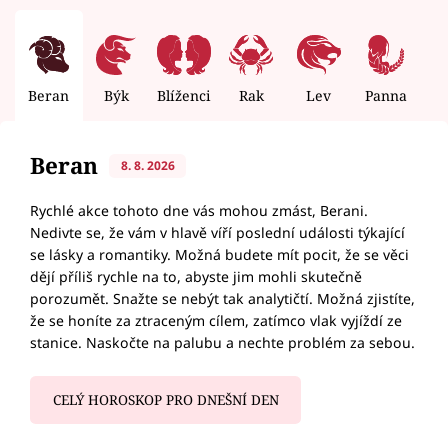
Beran
Býk
Blíženci
Rak
Lev
Panna
V
Beran
8. 8. 2026
Rychlé akce tohoto dne vás mohou zmást, Berani.
Nedivte se, že vám v hlavě víří poslední události týkající
se lásky a romantiky. Možná budete mít pocit, že se věci
dějí příliš rychle na to, abyste jim mohli skutečně
porozumět. Snažte se nebýt tak analytičtí. Možná zjistíte,
že se honíte za ztraceným cílem, zatímco vlak vyjíždí ze
stanice. Naskočte na palubu a nechte problém za sebou.
CELÝ HOROSKOP PRO DNEŠNÍ DEN