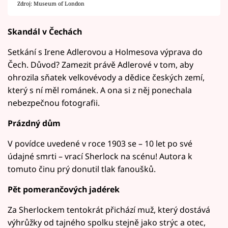
Zdroj: Museum of London
Skandál v Čechách
Setkání s Irene Adlerovou a Holmesova výprava do
Čech. Důvod? Zamezit právě Adlerové v tom, aby
ohrozila sňatek velkovévody a dědice českých zemí,
který s ní měl románek. A ona si z něj ponechala
nebezpečnou fotografii.
Prázdný dům
V povídce uvedené v roce 1903 se – 10 let po své
údajné smrti – vrací Sherlock na scénu! Autora k
tomuto činu prý donutil tlak fanoušků.
Pět pomerančových jadérek
Za Sherlockem tentokrát přichází muž, který dostává
výhrůžky od tajného spolku stejně jako strýc a otec,