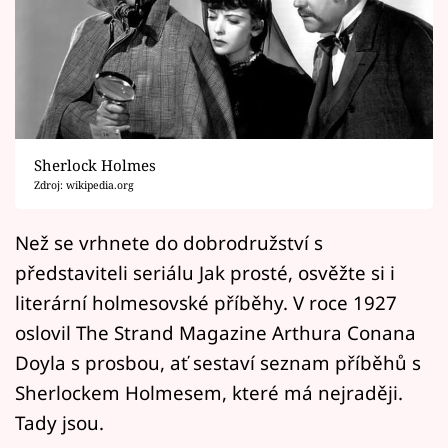
Horoskopy
Sledujte prima+
Filmový festival Karlovy Vary
Pořady
Sherlock Holmes
Zdroj: wikipedia.org
Mámy sobě
Než se vrhnete do dobrodružství s
Přihlášení
představiteli seriálu Jak prosté, osvěžte si i
literární holmesovské příběhy. V roce 1927
oslovil The Strand Magazine Arthura Conana
Sledujte nás
Doyla s prosbou, ať sestaví seznam příběhů s
Sherlockem Holmesem, které má nejraději.
Tady jsou.