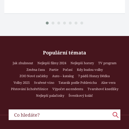
Populární témata
Jak zhubnout
Nejlepší filmy 2024
Nejlepší horory
TV program
Změna času
Partie
Počasí
Kdy budou volby
ZOO Nové začátky
Auto – katalog
7 pádů Honzy Dědka
Volby 2025
Svařené víno
Tatarák podle Pohlreicha
Aloe vera
Pěstování lichořeřišnice
Výpočet ascendentu
Tvarohové knedlíky
Nejlepší palačinky
Švestkový koláč