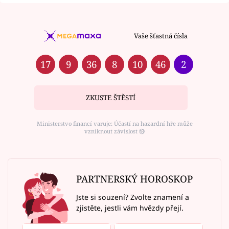
Vaše šťastná čísla
17
9
36
8
10
46
2
ZKUSTE ŠTĚSTÍ
Ministerstvo financí varuje: Účastí na hazardní hře může
vzniknout závislost ⑱
PARTNERSKÝ HOROSKOP
Jste si souzení? Zvolte znamení a
zjistěte, jestli vám hvězdy přejí.