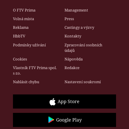
O FTV Prima
Management
Volná místa
Press
Reklama
Castingy a výzvy
HbbTV
Kontakty
Podmínky užívání
Zpracování osobních
údajů
Cookies
Nápověda
Vlastník FTV Prima spol.
Redakce
s r.o.
Nahlásit chybu
Nastavení soukromí
App Store
Google Play