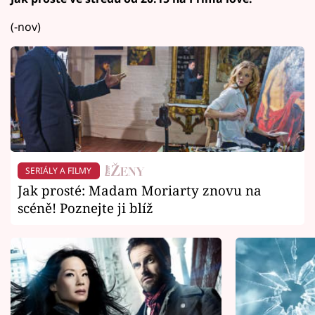
(-nov)
SERIÁLY A FILMY
Jak prosté: Madam Moriarty znovu na
scéně! Poznejte ji blíž