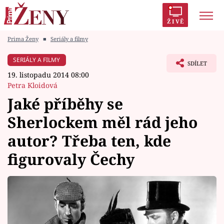
ŽIVĚ
Prima Ženy
■
Seriály a filmy
Trendy:
Polabí
Inspekce
Prostřeno!
AYTO?
SERIÁLY A FILMY
SDÍLET
Módní alarm
Zrádci
Proměny
19. listopadu 2014 08:00
Petra Kloidová
Jaké příběhy se
Sherlockem měl rád jeho
Témata
autor? Třeba ten, kde
Celebrity
figurovaly Čechy
Vztahy
Seriály