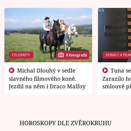
CELEBRITY
SERIÁLY A FIL
8 fotografií
Michal Dlouhý v sedle
Tuna se chtěl vrátit domů.
slavného filmového koně.
Zarazilo ho
Jezdil na něm i Draco Malfoy
smlouvě př
zemřít
HOROSKOPY DLE ZVĚROKRUHU