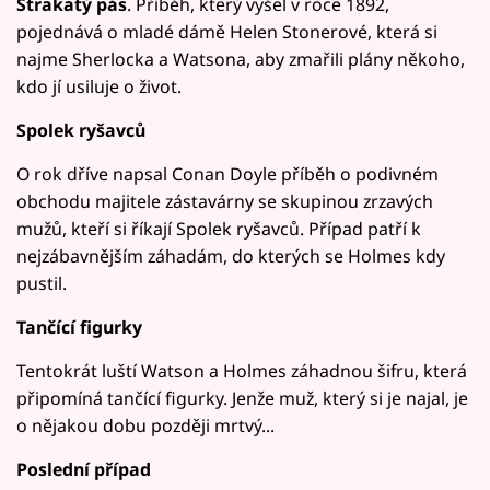
Strakatý pás
. Příběh, který vyšel v roce 1892,
pojednává o mladé dámě Helen Stonerové, která si
najme Sherlocka a Watsona, aby zmařili plány někoho,
kdo jí usiluje o život.
Spolek ryšavců
O rok dříve napsal Conan Doyle příběh o podivném
obchodu majitele zástavárny se skupinou zrzavých
mužů, kteří si říkají Spolek ryšavců. Případ patří k
nejzábavnějším záhadám, do kterých se Holmes kdy
pustil.
Tančící figurky
Tentokrát luští Watson a Holmes záhadnou šifru, která
připomíná tančící figurky. Jenže muž, který si je najal, je
o nějakou dobu později mrtvý...
Poslední případ