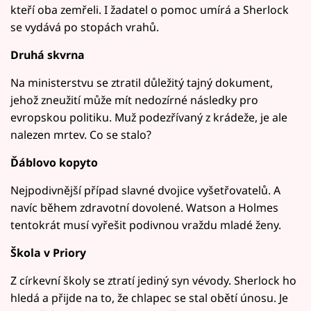
kteří oba zemřeli. I žadatel o pomoc umírá a Sherlock
se vydává po stopách vrahů.
Druhá skvrna
Na ministerstvu se ztratil důležitý tajný dokument,
jehož zneužití může mít nedozírné následky pro
evropskou politiku. Muž podezřívaný z krádeže, je ale
nalezen mrtev. Co se stalo?
Ďáblovo kopyto
Nejpodivnější případ slavné dvojice vyšetřovatelů. A
navíc během zdravotní dovolené. Watson a Holmes
tentokrát musí vyřešit podivnou vraždu mladé ženy.
Škola v Priory
Z církevní školy se ztratí jediný syn vévody. Sherlock ho
hledá a přijde na to, že chlapec se stal obětí únosu. Je