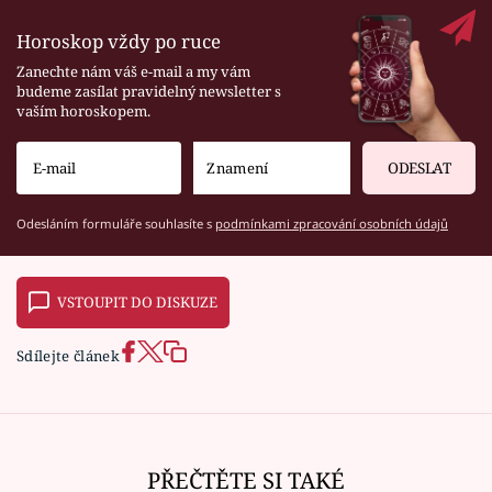
Horoskop vždy po ruce
Zanechte nám váš e-mail a my vám
budeme zasílat pravidelný newsletter s
vaším horoskopem.
ODESLAT
Odesláním formuláře souhlasíte s
podmínkami zpracování osobních údajů
VSTOUPIT DO DISKUZE
Sdílejte článek
PŘEČTĚTE SI TAKÉ