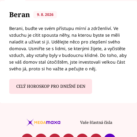
Beran
9. 8. 2026
Berani, buďte ve svém přístupu mírní a zdrženliví. Ve
vzduchu je cítit spousta něhy, na kterou byste se měli
naladit a užívat si ji. Udělejte něco pro zlepšení svého
domova. Usmiřte se s lidmi, se kterými žijete, a vyčistěte
vzduch, aby vztahy byly v budoucnu klidné. Do toho, aby
se váš domov stal útočištěm, jste investovali velkou část
svého já, proto si ho važte a pečujte o něj.
CELÝ HOROSKOP PRO DNEŠNÍ DEN
Vaše šťastná čísla