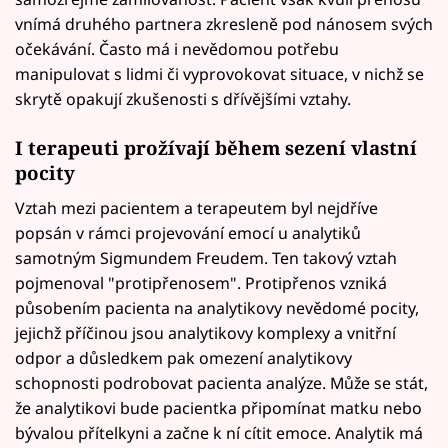
vnímá druhého partnera zkresleně pod nánosem svých
očekávání. Často má i nevědomou potřebu
manipulovat s lidmi či vyprovokovat situace, v nichž se
skrytě opakují zkušenosti s dřívějšími vztahy.
I terapeuti prožívají během sezení vlastní
pocity
Vztah mezi pacientem a terapeutem byl nejdříve
popsán v rámci projevování emocí u analytiků
samotným Sigmundem Freudem. Ten takový vztah
pojmenoval "protipřenosem". Protipřenos vzniká
působením pacienta na analytikovy nevědomé pocity,
jejichž příčinou jsou analytikovy komplexy a vnitřní
odpor a důsledkem pak omezení analytikovy
schopnosti podrobovat pacienta analýze. Může se stát,
že analytikovi bude pacientka připomínat matku nebo
bývalou přítelkyni a začne k ní cítit emoce. Analytik má