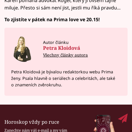
Karen pomáhá advokát Roger, který ji ovšem tajně
miluje. Přesto si sám není jist, jestli mu říká pravdu...
To zjistíte v pátek na Prima love ve 20.15!
Autor článku
Petra Kloidová
Všechny články autora
Petra Kloidová je bývalou redaktorkou webu Prima
ženy. Psala hlavně o seriálech a celebritách, ale také
o znameních zvěrokruhu.
Horoskop vždy po ruce
Zanechte nám váš e-mail a my vám