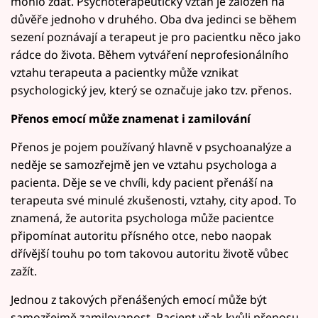
mohlo zdát. Psychoterapeutický vztah je založen na
důvěře jednoho v druhého. Oba dva jedinci se během
sezení poznávají a terapeut je pro pacientku něco jako
rádce do života. Během vytváření neprofesionálního
vztahu terapeuta a pacientky může vznikat
psychologický jev, který se označuje jako tzv. přenos.
Přenos emocí může znamenat i zamilování
Přenos je pojem používaný hlavně v psychoanalýze a
neděje se samozřejmě jen ve vztahu psychologa a
pacienta. Děje se ve chvíli, kdy pacient přenáší na
terapeuta své minulé zkušenosti, vztahy, city apod. To
znamená, že autorita psychologa může pacientce
připomínat autoritu přísného otce, nebo naopak
dřívější touhu po tom takovou autoritu životě vůbec
zažít.
Jednou z takových přenášených emocí může být
samozřejmě zamilovanost. Pacient však kvůli přenosu