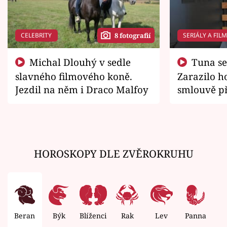
CELEBRITY
SERIÁLY A FIL
8 fotografií
Michal Dlouhý v sedle
Tuna se chtěl vrátit domů.
slavného filmového koně.
Zarazilo ho
Jezdil na něm i Draco Malfoy
smlouvě př
zemřít
HOROSKOPY DLE ZVĚROKRUHU
Beran
Býk
Blíženci
Rak
Lev
Panna
V