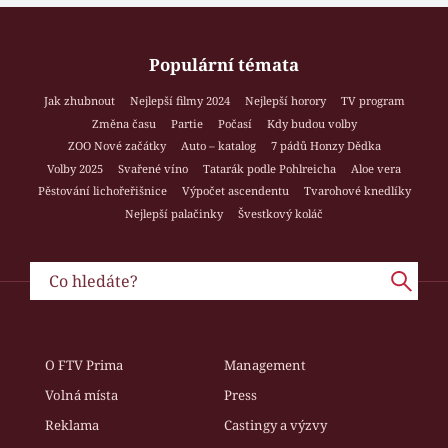
Populární témata
Jak zhubnout
Nejlepší filmy 2024
Nejlepší horory
TV program
Změna času
Partie
Počasí
Kdy budou volby
ZOO Nové začátky
Auto – katalog
7 pádů Honzy Dědka
Volby 2025
Svařené víno
Tatarák podle Pohlreicha
Aloe vera
Pěstování lichořeřišnice
Výpočet ascendentu
Tvarohové knedlíky
Nejlepší palačinky
Švestkový koláč
O FTV Prima
Management
Volná místa
Press
Reklama
Castingy a výzvy