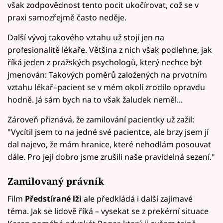
však zodpovědnost tento pocit ukočírovat, což se v
praxi samozřejmě často neděje.
Další vývoj takového vztahu už stojí jen na
profesionalitě lékaře. Většina z nich však podlehne, jak
říká jeden z pražských psychologů, který nechce být
jmenován: Takových poměrů založených na prvotním
vztahu lékař–pacient se v mém okolí zrodilo opravdu
hodně. Já sám bych na to však žaludek neměl...
Zároveň přiznává, že zamilování pacientky už zažil:
"Vycítil jsem to na jedné své pacientce, ale brzy jsem jí
dal najevo, že mám hranice, které nehodlám posouvat
dále. Pro její dobro jsme zrušili naše pravidelná sezení."
Zamilovaný právník
Film
Předstírané lži
ale předkládá i další zajímavé
téma. Jak se lidově říká – vysekat se z prekérní situace