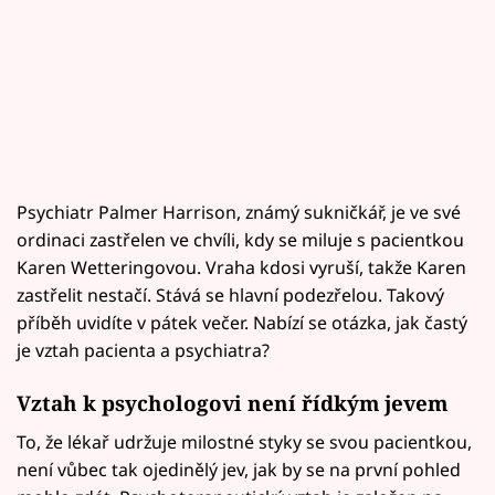
Psychiatr Palmer Harrison, známý sukničkář, je ve své
ordinaci zastřelen ve chvíli, kdy se miluje s pacientkou
Karen Wetteringovou. Vraha kdosi vyruší, takže Karen
zastřelit nestačí. Stává se hlavní podezřelou. Takový
příběh uvidíte v pátek večer. Nabízí se otázka, jak častý
je vztah pacienta a psychiatra?
Vztah k psychologovi není řídkým jevem
To, že lékař udržuje milostné styky se svou pacientkou,
není vůbec tak ojedinělý jev, jak by se na první pohled