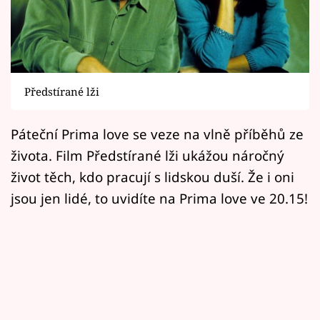
Horoskopy
Sledujte prima+
Filmový festival Karlovy Vary
Předstírané lži
Pořady
Páteční Prima love se veze na vlně příběhů ze
Mámy sobě
života. Film Předstírané lži ukážou náročný
život těch, kdo pracují s lidskou duší. Že i oni
Přihlášení
jsou jen lidé, to uvidíte na Prima love ve 20.15!
Sledujte nás