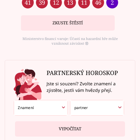
41
39
12
13
11
46
2
ZKUSTE ŠTĚSTÍ
Ministerstvo financí varuje: Účastí na hazardní hře může
vzniknout závislost ⑱
PARTNERSKÝ HOROSKOP
Jste si souzení? Zvolte znamení a
zjistěte, jestli vám hvězdy přejí.
VYPOČÍTAT