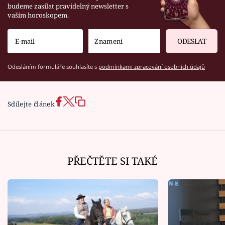
budeme zasílat pravidelný newsletter s
vaším horoskopem.
ODESLAT
Odesláním formuláře souhlasíte s
podmínkami zpracování osobních údajů
Sdílejte článek
PŘEČTĚTE SI TAKÉ