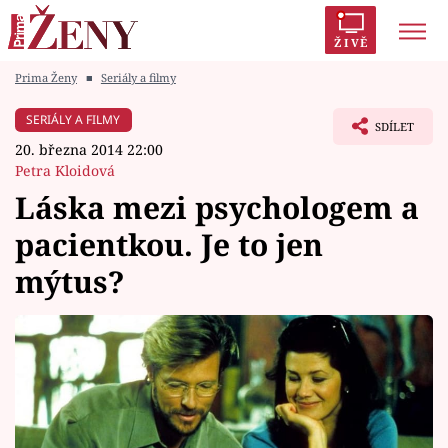
ŽIVĚ
Prima Ženy
■
Seriály a filmy
Trendy:
Polabí
Inspekce
Prostřeno!
AYTO?
SERIÁLY A FILMY
SDÍLET
Módní alarm
Zrádci
Proměny
20. března 2014 22:00
Petra Kloidová
Láska mezi psychologem a
pacientkou. Je to jen
Témata
mýtus?
Celebrity
Vztahy
Seriály