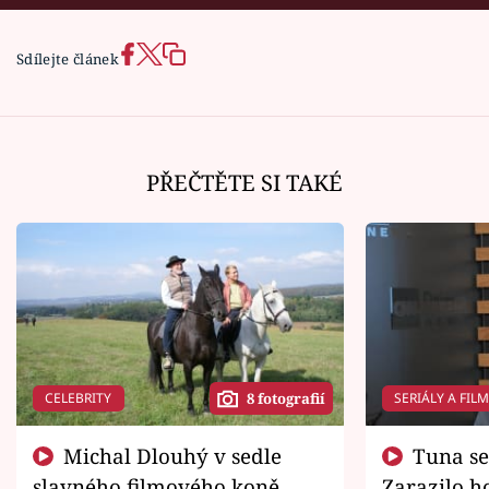
Sdílejte článek
PŘEČTĚTE SI TAKÉ
CELEBRITY
SERIÁLY A FIL
8 fotografií
Michal Dlouhý v sedle
Tuna se chtěl vrátit domů.
slavného filmového koně.
Zarazilo ho