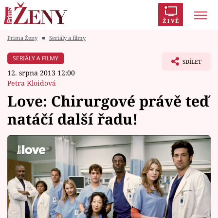
ŽIVĚ
Prima Ženy
■
Seriály a filmy
Trendy:
Polabí
Inspekce
Prostřeno!
AYTO?
SERIÁLY A FILMY
SDÍLET
Módní alarm
Zrádci
Proměny
12. srpna 2013 12:00
Petra Kloidová
Love: Chirurgové právě teď
natáčí další řadu!
Témata
Celebrity
Vztahy
Seriály