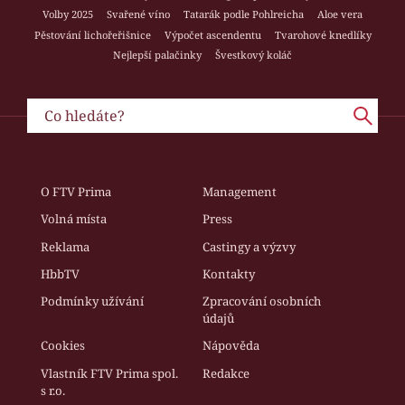
Volby 2025
Svařené víno
Tatarák podle Pohlreicha
Aloe vera
Pěstování lichořeřišnice
Výpočet ascendentu
Tvarohové knedlíky
Nejlepší palačinky
Švestkový koláč
O FTV Prima
Management
Volná místa
Press
Reklama
Castingy a výzvy
HbbTV
Kontakty
Podmínky užívání
Zpracování osobních
údajů
Cookies
Nápověda
Vlastník FTV Prima spol.
Redakce
s r.o.