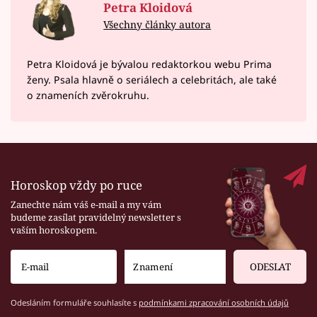
Petra Kloidová
Všechny články autora
Petra Kloidová je bývalou redaktorkou webu Prima
ženy. Psala hlavně o seriálech a celebritách, ale také
o znameních zvěrokruhu.
Horoskop vždy po ruce
Zanechte nám váš e-mail a my vám
budeme zasílat pravidelný newsletter s
vaším horoskopem.
ODESLAT
Odesláním formuláře souhlasíte s
podmínkami zpracování osobních údajů