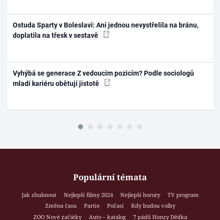
Ostuda Sparty v Boleslavi: Ani jednou nevystřelila na bránu,
doplatila na třesk v sestavě
Vyhýbá se generace Z vedoucím pozicím? Podle sociologů
mladí kariéru obětují jistotě
Populární témata
Jak zhubnout
Nejlepší filmy 2024
Nejlepší horory
TV program
Změna času
Partie
Počasí
Kdy budou volby
ZOO Nové začátky
Auto – katalog
7 pádů Honzy Dědka