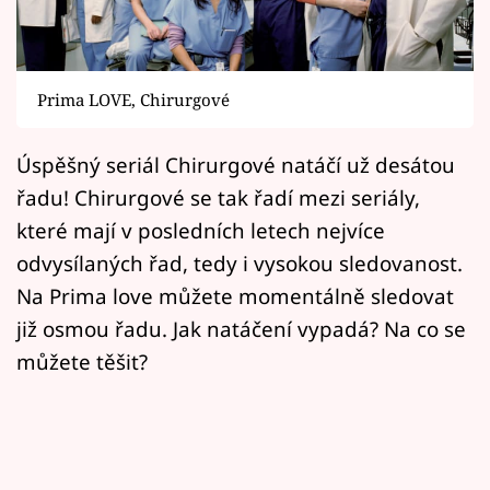
Horoskopy
Sledujte prima+
Prima LOVE, Chirurgové
Filmový festival Karlovy Vary
Úspěšný seriál Chirurgové natáčí už desátou
Pořady
řadu! Chirurgové se tak řadí mezi seriály,
Mámy sobě
které mají v posledních letech nejvíce
odvysílaných řad, tedy i vysokou sledovanost.
Přihlášení
Na Prima love můžete momentálně sledovat
již osmou řadu. Jak natáčení vypadá? Na co se
můžete těšit?
Sledujte nás