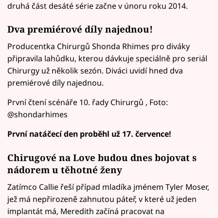
druhá část desáté série začne v únoru roku 2014.
Dva premiérové díly najednou!
Producentka Chirurgů Shonda Rhimes pro diváky
připravila lahůdku, kterou dávkuje speciálně pro seriál
Chirurgy už několik sezón. Diváci uvidí hned dva
premiérové díly najednou.
První čtení scénáře 10. řady Chirurgů , Foto:
@shondarhimes
První natáčecí den proběhl už 17. července!
Chirugové na Love budou dnes bojovat s
nádorem u těhotné ženy
Zatímco Callie řeší případ mladíka jménem Tyler Moser,
jež má nepřirozeně zahnutou páteř, v které už jeden
implantát má, Meredith začíná pracovat na