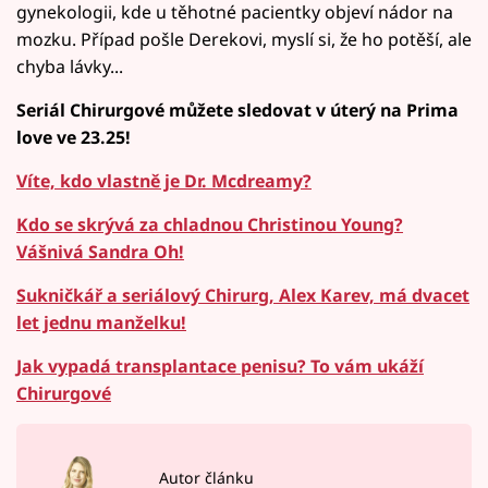
gynekologii, kde u těhotné pacientky objeví nádor na
mozku. Případ pošle Derekovi, myslí si, že ho potěší, ale
chyba lávky...
Seriál Chirurgové můžete sledovat v úterý na Prima
love ve 23.25!
Víte, kdo vlastně je Dr. Mcdreamy?
Kdo se skrývá za chladnou Christinou Young?
Vášnivá Sandra Oh!
Sukničkář a seriálový Chirurg, Alex Karev, má dvacet
let jednu manželku!
Jak vypadá transplantace penisu? To vám ukáží
Chirurgové
Autor článku