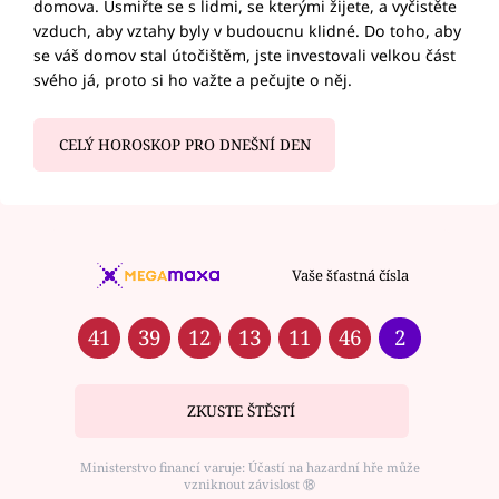
domova. Usmiřte se s lidmi, se kterými žijete, a vyčistěte
vzduch, aby vztahy byly v budoucnu klidné. Do toho, aby
se váš domov stal útočištěm, jste investovali velkou část
svého já, proto si ho važte a pečujte o něj.
CELÝ HOROSKOP PRO DNEŠNÍ DEN
Vaše šťastná čísla
41
39
12
13
11
46
2
ZKUSTE ŠTĚSTÍ
Ministerstvo financí varuje: Účastí na hazardní hře může
vzniknout závislost ⑱