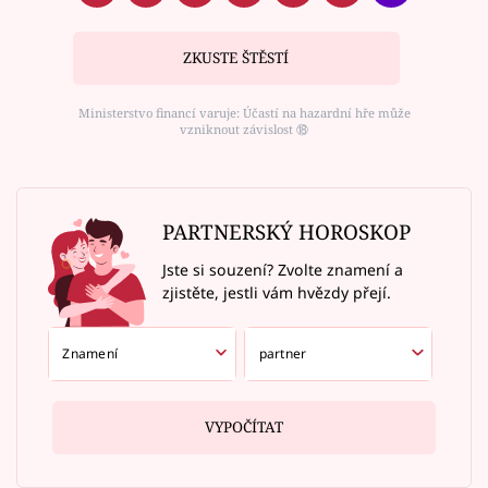
ZKUSTE ŠTĚSTÍ
Ministerstvo financí varuje: Účastí na hazardní hře může
vzniknout závislost ⑱
PARTNERSKÝ HOROSKOP
Jste si souzení? Zvolte znamení a
zjistěte, jestli vám hvězdy přejí.
VYPOČÍTAT