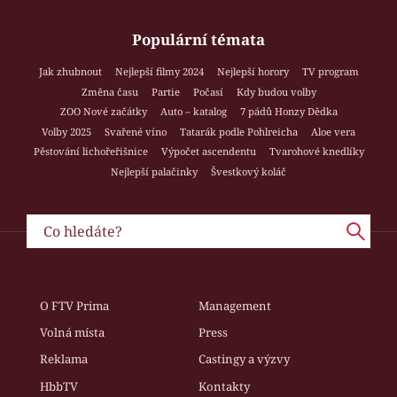
Populární témata
Jak zhubnout
Nejlepší filmy 2024
Nejlepší horory
TV program
Změna času
Partie
Počasí
Kdy budou volby
ZOO Nové začátky
Auto – katalog
7 pádů Honzy Dědka
Volby 2025
Svařené víno
Tatarák podle Pohlreicha
Aloe vera
Pěstování lichořeřišnice
Výpočet ascendentu
Tvarohové knedlíky
Nejlepší palačinky
Švestkový koláč
O FTV Prima
Management
Volná místa
Press
Reklama
Castingy a výzvy
HbbTV
Kontakty