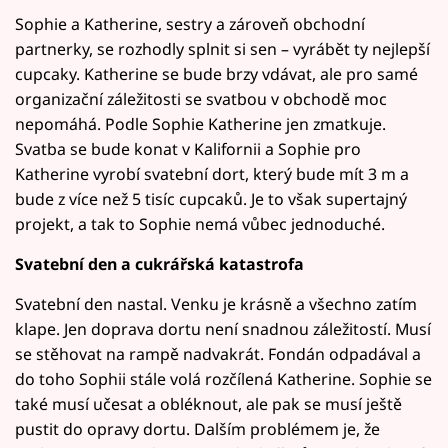
Sophie a Katherine, sestry a zároveň obchodní
partnerky, se rozhodly splnit si sen – vyrábět ty nejlepší
cupcaky. Katherine se bude brzy vdávat, ale pro samé
organizační záležitosti se svatbou v obchodě moc
nepomáhá. Podle Sophie Katherine jen zmatkuje.
Svatba se bude konat v Kalifornii a Sophie pro
Katherine vyrobí svatební dort, který bude mít 3 m a
bude z více než 5 tisíc cupcaků. Je to však supertajný
projekt, a tak to Sophie nemá vůbec jednoduché.
Svatební den a cukrářská katastrofa
Svatební den nastal. Venku je krásně a všechno zatím
klape. Jen doprava dortu není snadnou záležitostí. Musí
se stěhovat na rampě nadvakrát. Fondán odpadával a
do toho Sophii stále volá rozčílená Katherine. Sophie se
také musí učesat a obléknout, ale pak se musí ještě
pustit do opravy dortu. Dalším problémem je, že