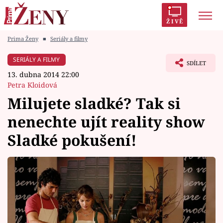
ŽIVĚ
Prima Ženy
■
Seriály a filmy
Trendy:
Polabí
Inspekce
Prostřeno!
AYTO?
SERIÁLY A FILMY
SDÍLET
Módní alarm
Zrádci
Proměny
13. dubna 2014 22:00
Petra Kloidová
Milujete sladké? Tak si
nenechte ujít reality show
Témata
Sladké pokušení!
Celebrity
Vztahy
Seriály