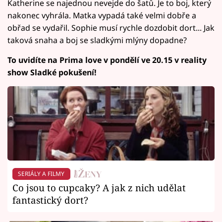
Katherine se najednou nevejde do šatů. Je to boj, který
nakonec vyhrála. Matka vypadá také velmi dobře a
obřad se vydařil. Sophie musí rychle dozdobit dort... Jak
taková snaha a boj se sladkými mlýny dopadne?
To uvidíte na Prima love v pondělí ve 20.15 v reality
show Sladké pokušení!
SERIÁLY A FILMY
Co jsou to cupcaky? A jak z nich udělat
fantastický dort?