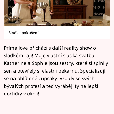
Horoskopy
Sledujte prima+
Filmový festival Karlovy Vary
Sladké pokušení
Pořady
Prima love přichází s další reality show o
Mámy sobě
sladkém ráji! Moje vlastní sladká svatba –
Katherine a Sophie jsou sestry, které si splnily
Přihlášení
sen a otevřely si vlastní pekárnu. Specializují
se na oblíbené cupcaky. Vzdaly se svých
bývalých profesí a teď vyrábějí ty nejlepší
Sledujte nás
dortíčky v okolí!