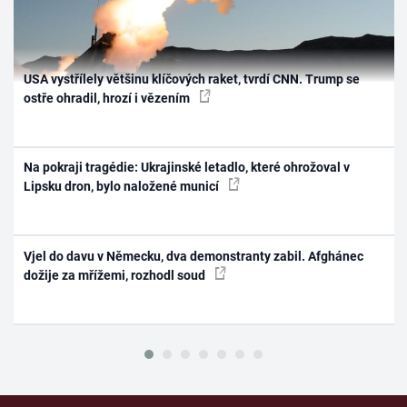
USA vystřílely většinu klíčových raket, tvrdí CNN. Trump se
ostře ohradil, hrozí i vězením
Na pokraji tragédie: Ukrajinské letadlo, které ohrožoval v
Lipsku dron, bylo naložené municí
Vjel do davu v Německu, dva demonstranty zabil. Afghánec
dožije za mřížemi, rozhodl soud