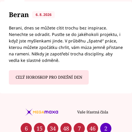
Beran
6. 8. 2026
Berani, dnes se můžete cítit trochu bez inspirace.
Nenechte se odradit. Pusťte se do jakéhokoli projektu, i
když jste myšlenkami jinde. V průběhu „špatné“ práce,
kterou můžete zpočátku chrlit, vám múza jemně přistane
na rameni. Někdy je zapotřebí trocha disciplíny, aby
vedla ke slastné odměně.
CELÝ HOROSKOP PRO DNEŠNÍ DEN
Vaše šťastná čísla
6
15
34
48
7
46
2