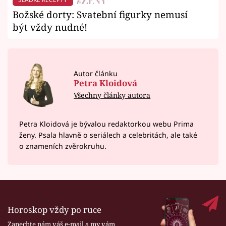
Božské dorty: Svatební figurky nemusí
být vždy nudné!
Autor článku
Petra Kloidová
Všechny články autora
Petra Kloidová je bývalou redaktorkou webu Prima
ženy. Psala hlavně o seriálech a celebritách, ale také
o znameních zvěrokruhu.
Horoskop vždy po ruce
Zanechte nám váš e-mail a my vám