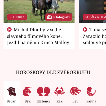
CELEBRITY
SERIÁLY A FIL
8 fotografií
Michal Dlouhý v sedle
Tuna se chtěl vrátit domů.
slavného filmového koně.
Zarazilo ho
Jezdil na něm i Draco Malfoy
smlouvě př
zemřít
HOROSKOPY DLE ZVĚROKRUHU
Beran
Býk
Blíženci
Rak
Lev
Panna
V