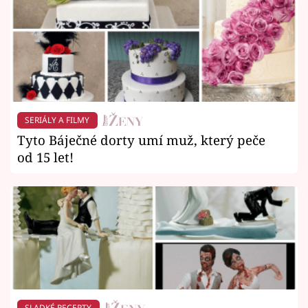
SERIÁLY A FILMY
Tyto Báječné dorty umí muž, který peče
od 15 let!
SLADKÉ RECEPTY