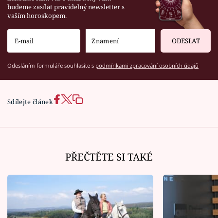
budeme zasílat pravidelný newsletter s
vaším horoskopem.
ODESLAT
Odesláním formuláře souhlasíte s
podmínkami zpracování osobních údajů
Sdílejte článek
PŘEČTĚTE SI TAKÉ