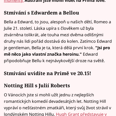
momenty.
Austrálii jste mohli vidět na Prima love.
Stmívání s Edwardem a Bellou
Bella a Edward, to jsou, alespoň u našich dětí, Romeo a
Julie 21. století. Láska upíra s člověkem už byla
ztvárněna tolikrát, ale touha mezi dvěma odlišnými
druhy nás lidi pořád dostává do kolen. Zatímco Edward
je gentleman, Bella je ta, která dělá první krok.
"Jsi pro
mě něco jako vlastní značka heroinu."
Edward
připodobňuje Bellu k nejnávykovější droze na světě.
Stmívání uvidíte na Primě ve 20.15!
Notting Hill s Julií Roberts
O Vánocích jste si mohli užít jednu z nejlepších
romantických komedií devadesátých let. Notting Hill
vypráví o nešťastném zmatkáři, který svůj život strávil v
londýnském Notting Hillu.
Hugh Grant představuje v