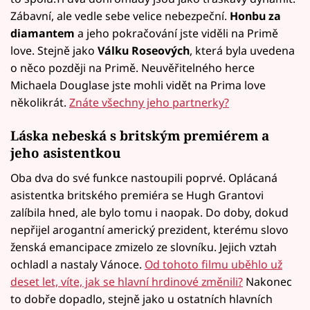
Zábavní, ale vedle sebe velice nebezpeční.
Honbu za
diamantem
a jeho pokračování jste viděli na Primě
love. Stejně jako
Válku Roseových
, která byla uvedena
o něco později na Primě. Neuvěřitelného herce
Michaela Douglase jste mohli vidět na Prima love
několikrát.
Znáte všechny jeho partnerky?
Láska nebeská s britským premiérem a
jeho asistentkou
Oba dva do své funkce nastoupili poprvé. Oplácaná
asistentka britského premiéra se Hugh Grantovi
zalíbila hned, ale bylo tomu i naopak. Do doby, dokud
nepřijel arogantní americký prezident, kterému slovo
ženská emancipace zmizelo ze slovníku. Jejich vztah
ochladl a nastaly Vánoce.
Od tohoto filmu uběhlo už
deset let, víte, jak se hlavní hrdinové změnili?
Nakonec
to dobře dopadlo, stejně jako u ostatních hlavních