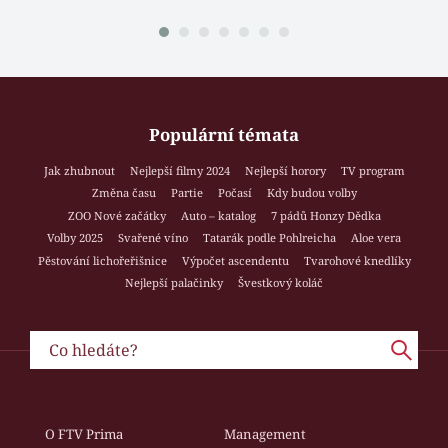
Populární témata
Jak zhubnout
Nejlepší filmy 2024
Nejlepší horory
TV program
Změna času
Partie
Počasí
Kdy budou volby
ZOO Nové začátky
Auto – katalog
7 pádů Honzy Dědka
Volby 2025
Svařené víno
Tatarák podle Pohlreicha
Aloe vera
Pěstování lichořeřišnice
Výpočet ascendentu
Tvarohové knedlíky
Nejlepší palačinky
Švestkový koláč
O FTV Prima
Management