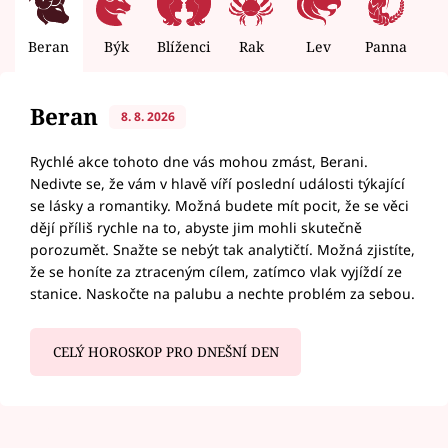
Beran
Býk
Blíženci
Rak
Lev
Panna
V
Beran
8. 8. 2026
Rychlé akce tohoto dne vás mohou zmást, Berani.
Nedivte se, že vám v hlavě víří poslední události týkající
se lásky a romantiky. Možná budete mít pocit, že se věci
dějí příliš rychle na to, abyste jim mohli skutečně
porozumět. Snažte se nebýt tak analytičtí. Možná zjistíte,
že se honíte za ztraceným cílem, zatímco vlak vyjíždí ze
stanice. Naskočte na palubu a nechte problém za sebou.
CELÝ HOROSKOP PRO DNEŠNÍ DEN