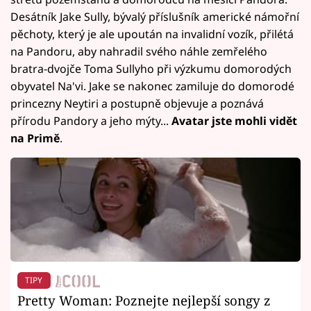
Desátník Jake Sully, bývalý příslušník americké námořní
pěchoty, který je ale upoután na invalidní vozík, přilétá
na Pandoru, aby nahradil svého náhle zemřelého
bratra-dvojče Toma Sullyho při výzkumu domorodých
obyvatel Na'vi. Jake se nakonec zamiluje do domorodé
princezny Neytiri a postupně objevuje a poznává
přírodu Pandory a jeho mýty...
Avatar jste mohli vidět
na Primě
.
TIPY
Pretty Woman: Poznejte nejlepší songy z