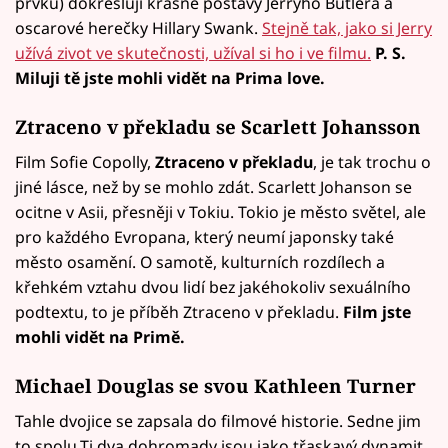
prvků) dokreslují krásné postavy Jerryho Butlera a
oscarové herečky Hillary Swank.
Stejně tak, jako si Jerry
užívá zivot ve skutečnosti, užíval si ho i ve filmu.
P. S.
Miluji tě jste mohli vidět na Prima love.
Ztraceno v překladu se Scarlett Johansson
Film Sofie Copolly,
Ztraceno v překladu
, je tak trochu o
jiné lásce, než by se mohlo zdát. Scarlett Johanson se
ocitne v Asii, přesněji v Tokiu. Tokio je město světel, ale
pro každého Evropana, který neumí japonsky také
město osamění. O samotě, kulturních rozdílech a
křehkém vztahu dvou lidí bez jakéhokoliv sexuálního
podtextu, to je příběh Ztraceno v překladu.
Film jste
mohli vidět na Primě.
Michael Douglas se svou Kathleen Turner
Tahle dvojice se zapsala do filmové historie. Sedne jim
to spolu.Ti dva dohromady jsou jako třaskavý dynamit.