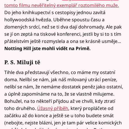
tomto filmu nevěřitelný exemplář roztomilého muže.
Do jeho knihkupectví s cestopisy jednou zavítá
hollywoodská hvězda. Uběhne spoustu času a
zlomených srdcí, než se ti dva dají dohromady. Ale pak
se jí on zeptá na tiskové konferenci, jestli by si to s tím
přátelstvím ještě rozmyslela a ona se krásně usměje...
Notting Hill jste mohli vidět na Primě.
P. S. Miluji tě
Tihle dva představují všechno, co máme my ostatní
doma. Nelíbí se nám, jak náš milovaný utrácí peníze,
nelíbí se nám, že nemáme dostatek peněz jako ostatní,
a úplně zapomínáme na to, že se vlastně milujeme.
Bohužel, na to někteří přijdou až ve chvíli, kdy ztratí
toho druhého.
Úžasný příběh
, který propláčete od
začátku až do konce a ještě se u toho budete smát
(nebojte, nejste blázni, jen je tam pár velice komických