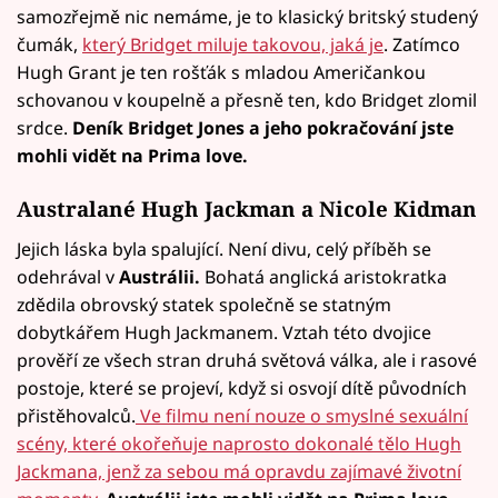
samozřejmě nic nemáme, je to klasický britský studený
čumák,
který Bridget miluje takovou, jaká je
. Zatímco
Hugh Grant je ten rošťák s mladou Američankou
schovanou v koupelně a přesně ten, kdo Bridget zlomil
srdce.
Deník Bridget Jones a jeho pokračování jste
mohli vidět na Prima love.
Australané Hugh Jackman a Nicole Kidman
Jejich láska byla spalující. Není divu, celý příběh se
odehrával v
Austrálii.
Bohatá anglická aristokratka
zdědila obrovský statek společně se statným
dobytkářem Hugh Jackmanem. Vztah této dvojice
prověří ze všech stran druhá světová válka, ale i rasové
postoje, které se projeví, když si osvojí dítě původních
přistěhovalců.
Ve filmu není nouze o smyslné sexuální
scény, které okořeňuje naprosto dokonalé tělo Hugh
Jackmana, jenž za sebou má opravdu zajímavé životní