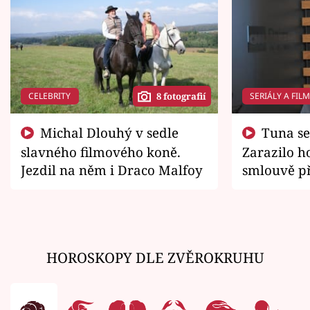
CELEBRITY
SERIÁLY A FIL
8 fotografií
Michal Dlouhý v sedle
Tuna se chtěl vrátit domů.
slavného filmového koně.
Zarazilo ho
Jezdil na něm i Draco Malfoy
smlouvě př
zemřít
HOROSKOPY DLE ZVĚROKRUHU