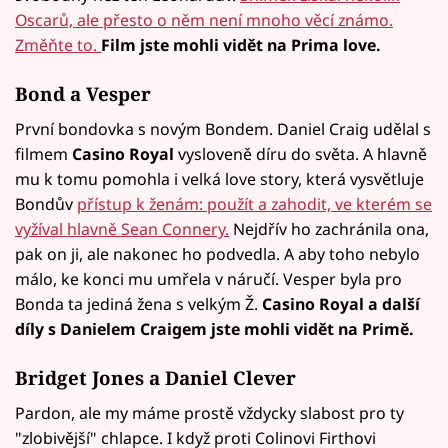
Oscarů, ale přesto o něm není mnoho věcí známo.
Změňte to.
Film jste mohli vidět na Prima love.
Bond a Vesper
První bondovka s novým Bondem. Daniel Craig udělal s
filmem
Casino Royal
vysloveně díru do světa. A hlavně
mu k tomu pomohla i velká love story, která vysvětluje
Bondův
přístup k ženám: použít a zahodit, ve kterém se
vyžíval hlavně Sean Connery.
Nejdřív ho zachránila ona,
pak on ji, ale nakonec ho podvedla. A aby toho nebylo
málo, ke konci mu umřela v náručí. Vesper byla pro
Bonda ta jediná žena s velkým Ž.
Casino Royal a další
díly s Danielem Craigem jste mohli vidět na Primě.
Bridget Jones a Daniel Clever
Pardon, ale my máme prostě vždycky slabost pro ty
"zlobivější" chlapce. I když proti Colinovi Firthovi