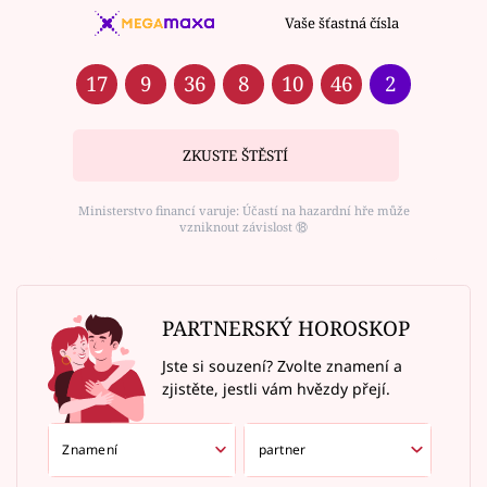
Vaše šťastná čísla
17
9
36
8
10
46
2
ZKUSTE ŠTĚSTÍ
Ministerstvo financí varuje: Účastí na hazardní hře může
vzniknout závislost ⑱
PARTNERSKÝ HOROSKOP
Jste si souzení? Zvolte znamení a
zjistěte, jestli vám hvězdy přejí.