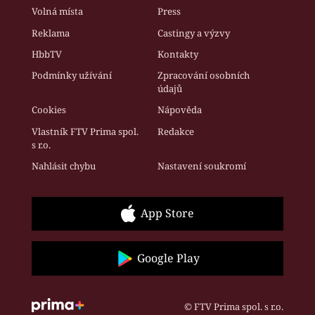
Volná místa
Press
Reklama
Castingy a výzvy
HbbTV
Kontakty
Podmínky užívání
Zpracování osobních
údajů
Cookies
Nápověda
Vlastník FTV Prima spol.
Redakce
s r.o.
Nahlásit chybu
Nastavení soukromí
App Store
Google Play
© FTV Prima spol. s r.o.