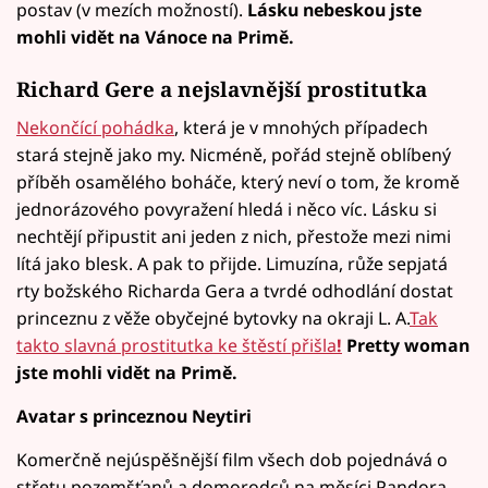
postav (v mezích možností).
Lásku nebeskou jste
mohli vidět na Vánoce na Primě.
Richard Gere a nejslavnější prostitutka
Nekončící pohádka
, která je v mnohých případech
stará stejně jako my. Nicméně, pořád stejně oblíbený
příběh osamělého boháče, který neví o tom, že kromě
jednorázového povyražení hledá i něco víc. Lásku si
nechtějí připustit ani jeden z nich, přestože mezi nimi
lítá jako blesk. A pak to přijde. Limuzína, růže sepjatá
rty božského Richarda Gera a tvrdé odhodlání dostat
princeznu z věže obyčejné bytovky na okraji L. A.
Tak
takto slavná prostitutka ke štěstí přišla
!
Pretty woman
jste mohli vidět na Primě.
Avatar s princeznou Neytiri
Komerčně nejúspěšnější film všech dob pojednává o
střetu pozemšťanů a domorodců na měsíci Pandora.