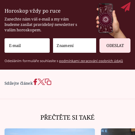
Horoskop vždy po ruce
Zanechte nám váš e-mail a my vám
budeme zasílat pravidelný newsletter s
vaším horoskopem.
ODESLAT
Odesláním formuláře souhlasíte s
podmínkami zpracování osobních údajů
Sdílejte článek
PŘEČTĚTE SI TAKÉ