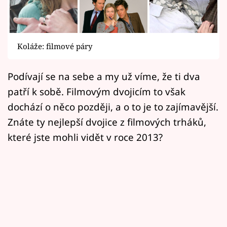
Horoskopy
Sledujte prima+
Koláže: filmové páry
Filmový festival Karlovy Vary
Podívají se na sebe a my už víme, že ti dva
Pořady
patří k sobě. Filmovým dvojicím to však
Mámy sobě
dochází o něco později, a o to je to zajímavější.
Znáte ty nejlepší dvojice z filmových trháků,
Přihlášení
které jste mohli vidět v roce 2013?
Sledujte nás