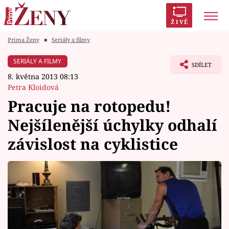
ŽIVĚ
Prima Ženy
■
Seriály a filmy
Trendy:
Polabí
Inspekce
Prostřeno!
AYTO?
SERIÁLY A FILMY
SDÍLET
Módní alarm
Zrádci
Proměny
8. května 2013 08:13
Petra Kloidová
Pracuje na rotopedu!
Nejšílenější úchylky odhalí
Témata
závislost na cyklistice
Celebrity
Vztahy
Seriály