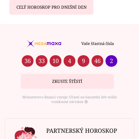
CELÝ HOROSKOP PRO DNEŠNÍ DEN
Vaše šťastná čísla
36
33
10
4
9
46
2
ZKUSTE ŠTĚSTÍ
Ministerstvo financí varuje: Účastí na hazardní hře může
vzniknout závislost ⑱
PARTNERSKÝ HOROSKOP