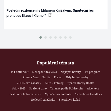
Poslední rozloučení s Milanem Knížákem: Smuteční řec
pronesou Klaus i Klempíř
Populární témata
Jak zhubnout
Nejlepší filmy 2024
Nejlepší horory
TV program
Změna času
Partie
Počasí
Kdy budou volby
ZOO Nové začátky
Auto – katalog
7 pádů Honzy Dědka
Volby 2025
Svařené víno
Tatarák podle Pohlreicha
Aloe vera
Pěstování lichořeřišnice
Výpočet ascendentu
Tvarohové knedlíky
Nejlepší palačinky
Švestkový koláč