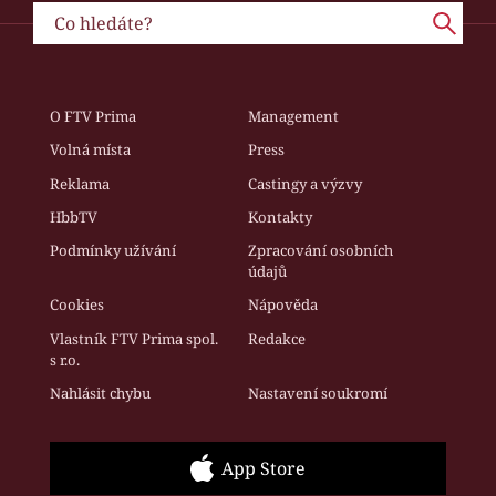
O FTV Prima
Management
Volná místa
Press
Reklama
Castingy a výzvy
HbbTV
Kontakty
Podmínky užívání
Zpracování osobních
údajů
Cookies
Nápověda
Vlastník FTV Prima spol.
Redakce
s r.o.
Nahlásit chybu
Nastavení soukromí
App Store