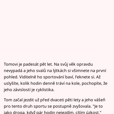
Tomovi je padesát pět let. Na svůj věk opravdu
nevypadá a jeho svalů na lýtkách si všimnete na první
pohled. Viditelně ho sportování baví, řeknete si. Až
uslyšíte, kolik hodin denně tráví na kole, pochopíte, že
jeho závislostí je cyklistika.
Tom začal jezdit už před dvaceti pěti lety a jeho vášeň
pro tento druh sportu se postupně zvyšovala. "Je to
jako droga, když pár hodin nejezdím, cítím úzkost,"