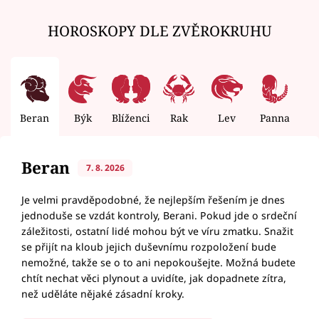
HOROSKOPY DLE ZVĚROKRUHU
Beran
Býk
Blíženci
Rak
Lev
Panna
V
Beran
7. 8. 2026
Je velmi pravděpodobné, že nejlepším řešením je dnes
jednoduše se vzdát kontroly, Berani. Pokud jde o srdeční
záležitosti, ostatní lidé mohou být ve víru zmatku. Snažit
se přijít na kloub jejich duševnímu rozpoložení bude
nemožné, takže se o to ani nepokoušejte. Možná budete
chtít nechat věci plynout a uvidíte, jak dopadnete zítra,
než uděláte nějaké zásadní kroky.