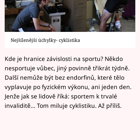
Horoskopy
Sledujte prima+
Filmový festival Karlovy Vary
Nejšílenější úchylky- cyklistika
Pořady
Kde je hranice závislosti na sportu? Někdo
Mámy sobě
nesportuje vůbec, jiný povinně třikrát týdně.
Další nemůže být bez endorfinů, které tělo
Přihlášení
vyplavuje po fyzickém výkonu, ani jeden den.
Jenže jak se lidově říká: sportem k trvalé
invaliditě... Tom miluje cyklistiku. Až příliš.
Sledujte nás