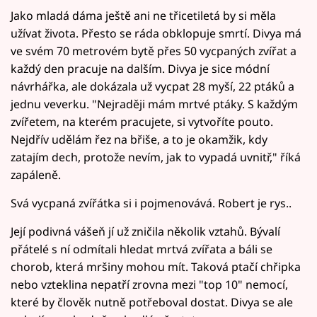
Jako mladá dáma ještě ani ne třicetiletá by si měla
užívat života. Přesto se ráda obklopuje smrtí. Divya má
ve svém 70 metrovém bytě přes 50 vycpaných zvířat a
každý den pracuje na dalším. Divya je sice módní
návrhářka, ale dokázala už vycpat 28 myší, 22 ptáků a
jednu veverku. "Nejraději mám mrtvé ptáky. S každým
zvířetem, na kterém pracujete, si vytvoříte pouto.
Nejdřív udělám řez na břiše, a to je okamžik, kdy
zatajím dech, protože nevím, jak to vypadá uvnitř," říká
zapáleně.
Svá vycpaná zvířátka si i pojmenovává. Robert je rys..
Její podivná vášeň jí už zničila několik vztahů. Bývalí
přátelé s ní odmítali hledat mrtvá zvířata a báli se
chorob, která mršiny mohou mít. Taková ptačí chřipka
nebo vzteklina nepatří zrovna mezi "top 10" nemocí,
které by člověk nutně potřeboval dostat. Divya se ale