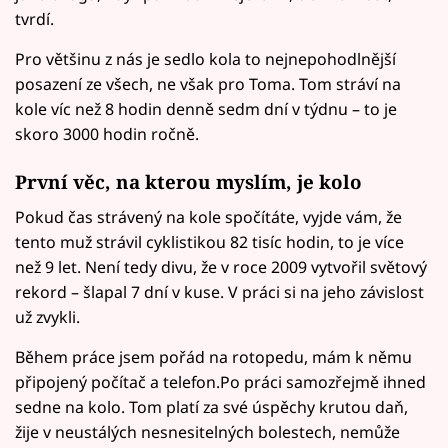
tvrdí.
Pro většinu z nás je sedlo kola to nejnepohodlnější
posazení ze všech, ne však pro Toma. Tom stráví na
kole víc než 8 hodin denně sedm dní v týdnu – to je
skoro 3000 hodin ročně.
První věc, na kterou myslím, je kolo
Pokud čas strávený na kole spočítáte, vyjde vám, že
tento muž strávil cyklistikou 82 tisíc hodin, to je více
než 9 let. Není tedy divu, že v roce 2009 vytvořil světový
rekord – šlapal 7 dní v kuse. V práci si na jeho závislost
už zvykli.
Během práce jsem pořád na rotopedu, mám k němu
připojený počítač a telefon.Po práci samozřejmě ihned
sedne na kolo. Tom platí za své úspěchy krutou daň,
žije v neustálých nesnesitelných bolestech, nemůže