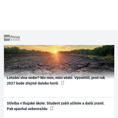
Letošní vlna veder? Nic moc, míní vědci. Vysvětlili, proč rok
2027 bude zřejmě daleko horší
Střelba v thajské škole: Student zabil učitele a další zranil.
Pak spáchal sebevraždu