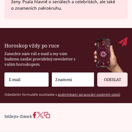
ženy. Psala hlavně o seriálech a celebritách, ale také
o znameních zvěrokruhu.
Horoskop vždy po ruce
Zanechte nám váš e-mail a my vám
budeme zasílat pravidelný newsletter s
vaším horoskopem.
ODESLAT
Odesláním formuláře souhlasíte s
podmínkami zpracování osobních údajů
Sdílejte článek