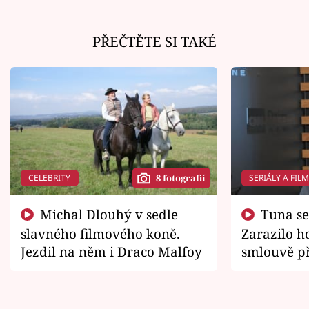
PŘEČTĚTE SI TAKÉ
CELEBRITY
SERIÁLY A FIL
8 fotografií
Michal Dlouhý v sedle
Tuna se chtěl vrátit domů.
slavného filmového koně.
Zarazilo ho
Jezdil na něm i Draco Malfoy
smlouvě př
zemřít