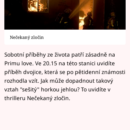
Horoskopy
Sledujte prima+
Filmový festival Karlovy Vary
Nečekaný zločin
Pořady
Sobotní příběhy ze života patří zásadně na
Mámy sobě
Primu love. Ve 20.15 na této stanici uvidíte
příběh dvojice, která se po pětidenní známosti
Přihlášení
rozhodla vzít. Jak může dopadnout takový
vztah "sešitý" horkou jehlou? To uvidíte v
thrilleru Nečekaný zločin.
Sledujte nás