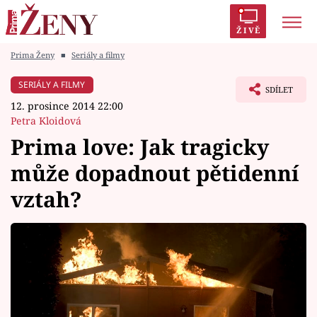
ŽIVĚ
Prima Ženy
■
Seriály a filmy
Trendy:
Polabí
Inspekce
Prostřeno!
AYTO?
SERIÁLY A FILMY
SDÍLET
Módní alarm
Zrádci
Proměny
12. prosince 2014 22:00
Petra Kloidová
Prima love: Jak tragicky
může dopadnout pětidenní
Témata
vztah?
Celebrity
Vztahy
Seriály