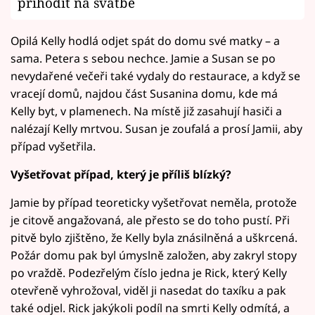
přihodit na svatbě
Opilá Kelly hodlá odjet spát do domu své matky – a
sama. Petera s sebou nechce. Jamie a Susan se po
nevydařené večeři také vydaly do restaurace, a když se
vracejí domů, najdou část Susanina domu, kde má
Kelly byt, v plamenech. Na místě již zasahují hasiči a
nalézají Kelly mrtvou. Susan je zoufalá a prosí Jamii, aby
případ vyšetřila.
Vyšetřovat případ, který je příliš blízký?
Jamie by případ teoreticky vyšetřovat neměla, protože
je citově angažovaná, ale přesto se do toho pustí. Při
pitvě bylo zjištěno, že Kelly byla znásilněná a uškrcená.
Požár domu pak byl úmyslně založen, aby zakryl stopy
po vraždě. Podezřelým číslo jedna je Rick, který Kelly
otevřeně vyhrožoval, viděl ji nasedat do taxíku a pak
také odjel. Rick jakýkoli podíl na smrti Kelly odmítá, a