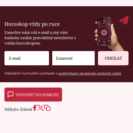
Horoskop vždy po ruce
Zanechte nám váš e-mail a my vám
budeme zasílat pravidelný newsletter s
vaším horoskopem.
ODESLAT
Odesláním formuláře souhlasíte s
podmínkami zpracování osobních údajů
VSTOUPIT DO DISKUZE
Sdílejte článek