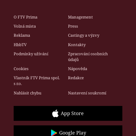
O FTV Prima
Management
Volná místa
Press
Reklama
Castingy a výzvy
HbbTV
Kontakty
Podmínky užívání
Zpracování osobních
údajů
Cookies
Nápověda
Vlastník FTV Prima spol.
Redakce
s r.o.
Nahlásit chybu
Nastavení soukromí
App Store
Google Play