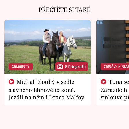
PŘEČTĚTE SI TAKÉ
CELEBRITY
SERIÁLY A FIL
8 fotografií
Michal Dlouhý v sedle
Tuna se chtěl vrátit domů.
slavného filmového koně.
Zarazilo ho
Jezdil na něm i Draco Malfoy
smlouvě př
zemřít