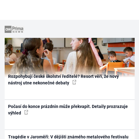
Rozpohybují české školství ředitelé? Resort věří, že nový
nástroj utne nekonečné debaty
Počasí do konce prázdnin může překvapit. Detaily prozrazuje
výhled
Tragédie v Jaroměři: V dějišti známého metalového festivalu