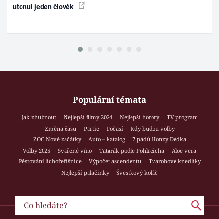
utonul jeden člověk
Populární témata
Jak zhubnout
Nejlepší filmy 2024
Nejlepší horory
TV program
Změna času
Partie
Počasí
Kdy budou volby
ZOO Nové začátky
Auto – katalog
7 pádů Honzy Dědka
Volby 2025
Svařené víno
Tatarák podle Pohlreicha
Aloe vera
Pěstování lichořeřišnice
Výpočet ascendentu
Tvarohové knedlíky
Nejlepší palačinky
Švestkový koláč