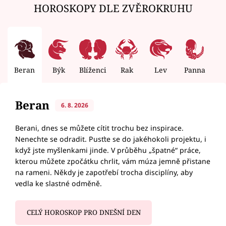
HOROSKOPY DLE ZVĚROKRUHU
Beran
Býk
Blíženci
Rak
Lev
Panna
V
Beran
6. 8. 2026
Berani, dnes se můžete cítit trochu bez inspirace.
Nenechte se odradit. Pusťte se do jakéhokoli projektu, i
když jste myšlenkami jinde. V průběhu „špatné“ práce,
kterou můžete zpočátku chrlit, vám múza jemně přistane
na rameni. Někdy je zapotřebí trocha disciplíny, aby
vedla ke slastné odměně.
CELÝ HOROSKOP PRO DNEŠNÍ DEN