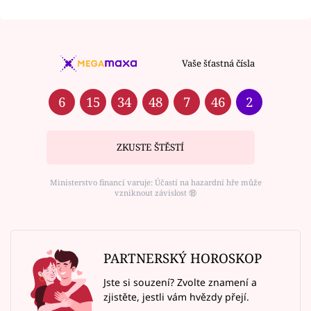
Vaše šťastná čísla
6
15
34
48
7
46
2
ZKUSTE ŠTĚSTÍ
Ministerstvo financí varuje: Účastí na hazardní hře může
vzniknout závislost ⑱
PARTNERSKÝ HOROSKOP
Jste si souzení? Zvolte znamení a
zjistěte, jestli vám hvězdy přejí.