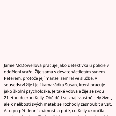
Jamie McDowellová pracuje jako detektivka u policie v
oddělení vražd. Žije sama s devatenáctiletým synem
Peterem, protože její manžel zemřel ve službě. V
sousedství žije i její kamarádka Susan, která pracuje
jako školní psycholožka. Je také vdova a žije se svou
21letou dcerou Kelly. Obě děti se znají vlastně celý život,
ale k nelibosti svých matek se rozhodly zasnoubit a vzít.
A to po pětidenní známosti a poté, co Kelly ukončila