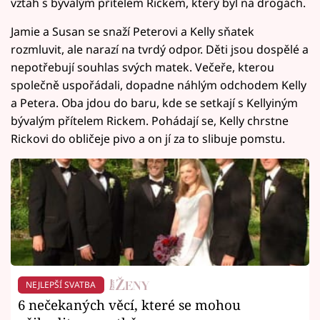
vztah s bývalým přítelem Rickem, který byl na drogách.
Jamie a Susan se snaží Peterovi a Kelly sňatek
rozmluvit, ale narazí na tvrdý odpor. Děti jsou dospělé a
nepotřebují souhlas svých matek. Večeře, kterou
společně uspořádali, dopadne náhlým odchodem Kelly
a Petera. Oba jdou do baru, kde se setkají s Kellyiným
bývalým přítelem Rickem. Pohádají se, Kelly chrstne
Rickovi do obličeje pivo a on jí za to slibuje pomstu.
NEJLEPŠÍ SVATBA
6 nečekaných věcí, které se mohou