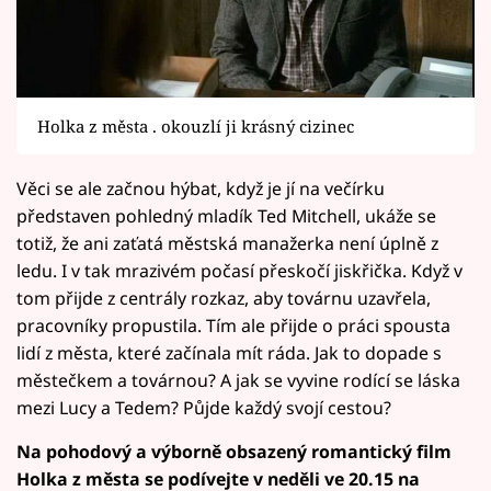
Holka z města . okouzlí ji krásný cizinec
Věci se ale začnou hýbat, když je jí na večírku
představen pohledný mladík Ted Mitchell, ukáže se
totiž, že ani zaťatá městská manažerka není úplně z
ledu. I v tak mrazivém počasí přeskočí jiskřička. Když v
tom přijde z centrály rozkaz, aby továrnu uzavřela,
pracovníky propustila. Tím ale přijde o práci spousta
lidí z města, které začínala mít ráda. Jak to dopade s
městečkem a továrnou? A jak se vyvine rodící se láska
mezi Lucy a Tedem? Půjde každý svojí cestou?
Na pohodový a výborně obsazený romantický film
Holka z města se podívejte v neděli ve 20.15 na