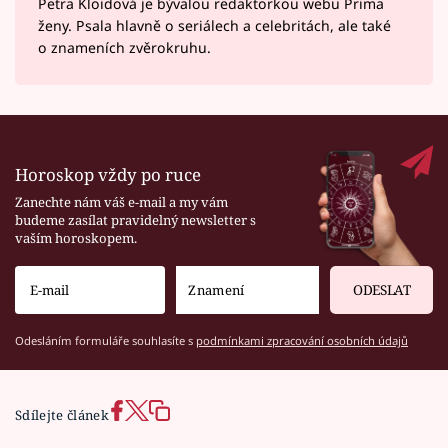
Petra Kloidová je bývalou redaktorkou webu Prima
ženy. Psala hlavně o seriálech a celebritách, ale také
o znameních zvěrokruhu.
Horoskop vždy po ruce
Zanechte nám váš e-mail a my vám
budeme zasílat pravidelný newsletter s
vaším horoskopem.
ODESLAT
Odesláním formuláře souhlasíte s
podmínkami zpracování osobních údajů
Sdílejte článek