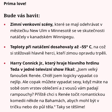
Prima love!
Bude vás bavit:
Zimní venkovní scény,
které se mají odehrávat v
městečku New Ulm v Minnesotě se ve skutečnosti
natáčely v kanadském Winnipegu.
Teploty při natáčení dosahovaly až –55° C
, na což
si stěžovali hlavně herci, kteří zimou opravdu trpěli.
Harry Connick Jr., který hraje hlavního hrdinu
Teda v jedné televizní show říkal:
„Jsem velký
fanoušek Renée. Chtěl jsem logicky vypadat co
nejlíp. Ale copak můžete vypadat sexy, když máte na
sobě osm vrstev oblečení a z vousů vám padají
rampouchy? Příště chci s Renée točit romantickou
komedii někde na Bahamách, abych mohl být v
tričku nebo do půl těla.“ Taky se těšíme!