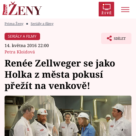
ŽIVĚ
Prima Ženy
■
Seriály a filmy
Trendy:
Polabí
Inspekce
Prostřeno!
AYTO?
SERIÁLY A FILMY
SDÍLET
Módní alarm
Zrádci
Proměny
14. května 2016 22:00
Petra Kloidová
Renée Zellweger se jako
Holka z města pokusí
Témata
přežít na venkově!
Celebrity
Vztahy
Seriály