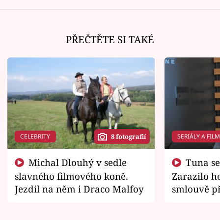
PŘEČTĚTE SI TAKÉ
CELEBRITY
SERIÁLY A FIL
8 fotografií
Michal Dlouhý v sedle
Tuna se chtěl vrátit domů.
slavného filmového koně.
Zarazilo ho
Jezdil na něm i Draco Malfoy
smlouvě př
zemřít