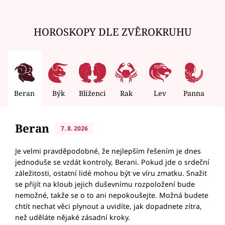
HOROSKOPY DLE ZVĚROKRUHU
Beran
Býk
Blíženci
Rak
Lev
Panna
V
Beran
7. 8. 2026
Je velmi pravděpodobné, že nejlepším řešením je dnes
jednoduše se vzdát kontroly, Berani. Pokud jde o srdeční
záležitosti, ostatní lidé mohou být ve víru zmatku. Snažit
se přijít na kloub jejich duševnímu rozpoložení bude
nemožné, takže se o to ani nepokoušejte. Možná budete
chtít nechat věci plynout a uvidíte, jak dopadnete zítra,
než uděláte nějaké zásadní kroky.