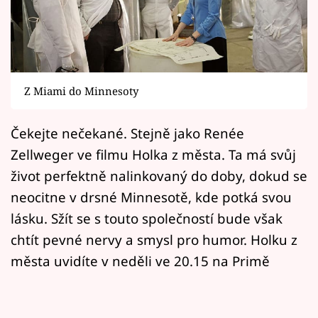
Horoskopy
Sledujte prima+
Filmový festival Karlovy Vary
Z Miami do Minnesoty
Pořady
Čekejte nečekané. Stejně jako Renée
Mámy sobě
Zellweger ve filmu Holka z města. Ta má svůj
život perfektně nalinkovaný do doby, dokud se
Přihlášení
neocitne v drsné Minnesotě, kde potká svou
lásku. Sžít se s touto společností bude však
chtít pevné nervy a smysl pro humor. Holku z
Sledujte nás
města uvidíte v neděli ve 20.15 na Primě