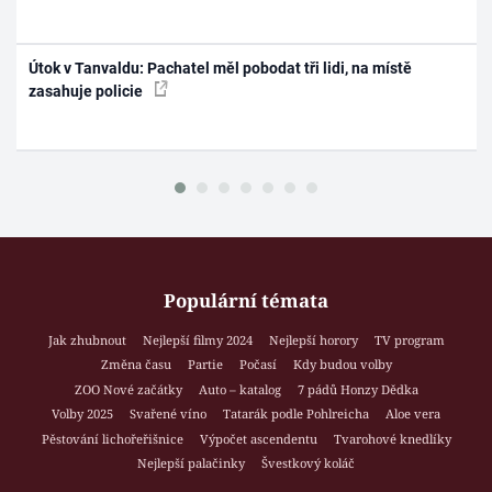
Útok v Tanvaldu: Pachatel měl pobodat tři lidi, na místě
zasahuje policie
Populární témata
Jak zhubnout
Nejlepší filmy 2024
Nejlepší horory
TV program
Změna času
Partie
Počasí
Kdy budou volby
ZOO Nové začátky
Auto – katalog
7 pádů Honzy Dědka
Volby 2025
Svařené víno
Tatarák podle Pohlreicha
Aloe vera
Pěstování lichořeřišnice
Výpočet ascendentu
Tvarohové knedlíky
Nejlepší palačinky
Švestkový koláč