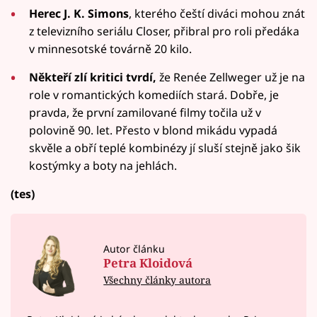
Herec J. K. Simons
, kterého čeští diváci mohou znát
z televizního seriálu Closer, přibral pro roli předáka
v minnesotské továrně 20 kilo.
Někteří zlí kritici tvrdí,
že Renée Zellweger už je na
role v romantických komediích stará. Dobře, je
pravda, že první zamilované filmy točila už v
polovině 90. let. Přesto v blond mikádu vypadá
skvěle a obří teplé kombinézy jí sluší stejně jako šik
kostýmky a boty na jehlách.
(tes)
Autor článku
Petra Kloidová
Všechny články autora