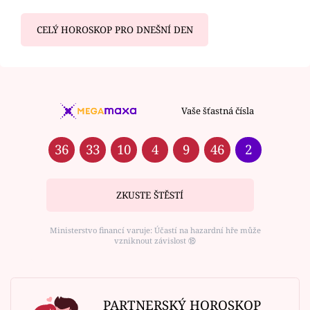
CELÝ HOROSKOP PRO DNEŠNÍ DEN
Vaše šťastná čísla
36
33
10
4
9
46
2
ZKUSTE ŠTĚSTÍ
Ministerstvo financí varuje: Účastí na hazardní hře může
vzniknout závislost ⑱
PARTNERSKÝ HOROSKOP