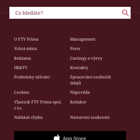
O FTV Prima
Management
Volná místa
Press
Reklama
Castingy a výzvy
HbbTV
Kontakty
Podmínky užívání
Zpracování osobních
údajů
Cookies
Nápověda
Vlastník FTV Prima spol.
Redakce
s r.o.
Nahlásit chybu
Nastavení soukromí
App Store