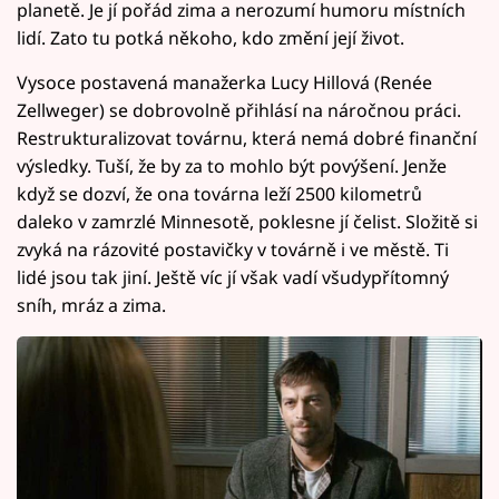
planetě. Je jí pořád zima a nerozumí humoru místních
lidí. Zato tu potká někoho, kdo změní její život.
Vysoce postavená manažerka Lucy Hillová (Renée
Zellweger) se dobrovolně přihlásí na náročnou práci.
Restrukturalizovat továrnu, která nemá dobré finanční
výsledky. Tuší, že by za to mohlo být povýšení. Jenže
když se dozví, že ona továrna leží 2500 kilometrů
daleko v zamrzlé Minnesotě, poklesne jí čelist. Složitě si
zvyká na rázovité postavičky v továrně i ve městě. Ti
lidé jsou tak jiní. Ještě víc jí však vadí všudypřítomný
sníh, mráz a zima.