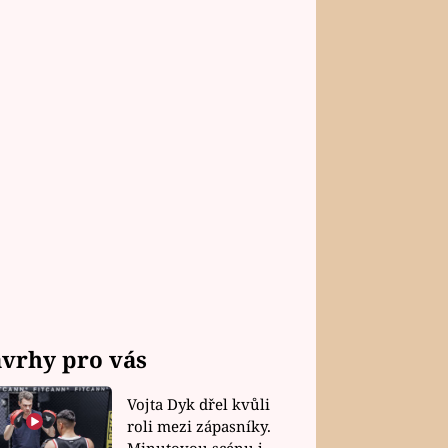
vrhy pro vás
Vojta Dyk dřel kvůli
roli mezi zápasníky.
Minutovou scénu jel