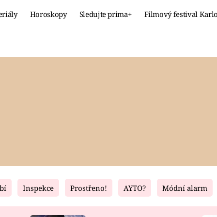
eriály
Horoskopy
Sledujte prima+
Filmový festival Karl
Celebrity
Recept
MÓDA A KRÁSA
HLAVNÍ JÍ
VZTAHY A SEX
SLADKÉ
PRIMA MAMINKA
ZDRAVÉ
bí
Inspekce
Prostřeno!
AYTO?
Módní alarm
Fresh
Living
RECEPTY
BYDLENÍ