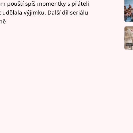
ram pouští spíš momentky s přáteli
dělala výjimku. Další díl seriálu
vně