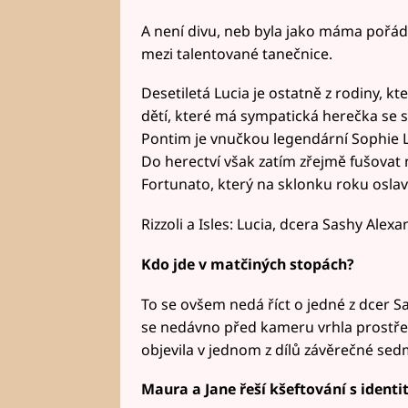
A není divu, neb byla jako máma pořádně
mezi talentované tanečnice.
Desetiletá Lucia je ostatně z rodiny, kt
dětí, které má sympatická herečka se
Pontim je vnučkou legendární Sophie 
Do herectví však zatím zřejmě fušovat 
Fortunato, který na sklonku roku oslav
Rizzoli a Isles: Lucia, dcera Sashy Ale
Kdo jde v matčiných stopách?
To se ovšem nedá říct o jedné z dcer 
se nedávno před kameru vrhla prostře
objevila v jednom z dílů závěrečné sed
Maura a Jane řeší kšeftování s identi