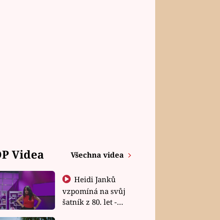
P Videa
Všechna videa
Heidi Janků
vzpomíná na svůj
šatník z 80. let -
Shopaholičky