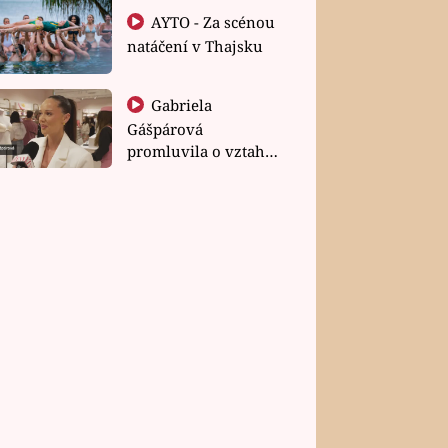
AYTO - Za scénou
natáčení v Thajsku
Gabriela
Gášpárová
promluvila o vztahu
a zakládání rodiny