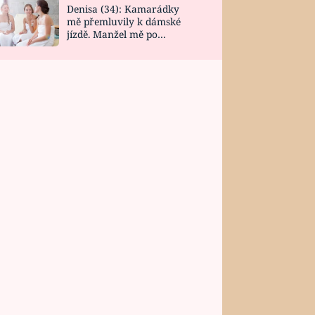
Denisa (34): Kamarádky
mě přemluvily k dámské
jízdě. Manžel mě po
návratu zaskočil