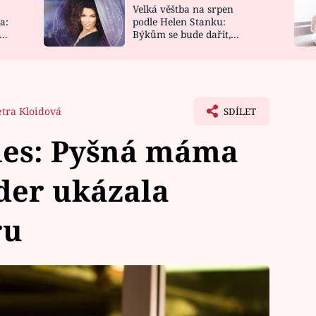
Velká věštba na srpen
NOVINKY
ZAHRADA
a:
podle Helen Stanku:
y
Býkům se bude dařit,
VIDEORECEPTY
DESIGN
Vodnáře čeká jízda
etra Kloidová
SDÍLET
sles: Pyšná máma
der ukázala
ru