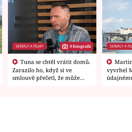
SERIÁLY A FILMY
SERIÁLY A FI
9 fotografií
Tuna se chtěl vrátit domů.
Martin Písařík jako
Zarazilo ho, když si ve
vyvrhel 
smlouvě přečetl, že může
údajnému
zemřít
je v nemil