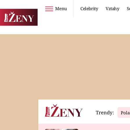
Menu
Celebrity
Vztahy
S
Seriály
Životní styl
ZOO
DIETY A HUBNUTÍ
PROSTŘENO!
CESTOVÁNÍ A
DOVOLENÁ
DUCH
ZDRAVÍ
Trendy:
Pola
Horoskopy
Video
ASTROČLÁNKY
SERIÁLY