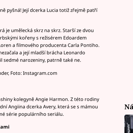
 pyšná! Její dcerka Lucia totiž zřejmě patří
erá je umělecká skrz na skrz. Starší ze dvou
 srbskými kořeny s režisérem Edoardem
Loren a filmového producenta Carla Pontiho.
nezačala a její mladší brácha Leonardo
il sedmé narozeniny, patrně také ne.
xander, Foto: Instagram.com
Sashiny kolegyně Angie Harmon. Z této rodiny
Ná
dní Angiina dcerka Avery, která se s mámou
mé série populárního seriálu.
tami