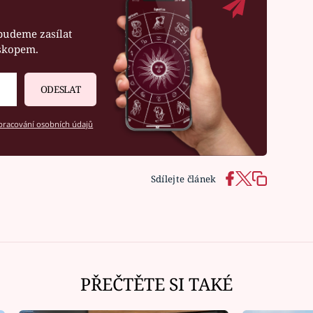
budeme zasílat
oskopem.
ODESLAT
racování osobních údajů
Sdílejte článek
PŘEČTĚTE SI TAKÉ