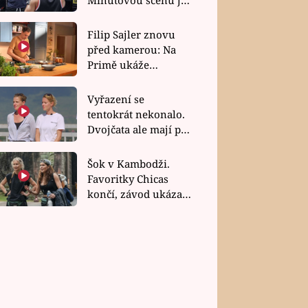
bez dubla
Filip Sajler znovu
před kamerou: Na
Primě ukáže
poctivou kuchyni i
rychlé recepty
Vyřazení se
tentokrát nekonalo.
Dvojčata ale mají po
uzavření třetí etapy
závodu nůž na krku
Šok v Kambodži.
Favoritky Chicas
končí, závod ukázal
svou nejtvrdší tvář