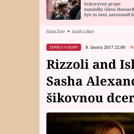
Srdceryvný projev
SNÁŘ
CELEBRITY
manželky Glena Hansard
Syn tu není, nerozuměl b
HOROSKOP NA
VAŘENÍ
tomu, vysvětlila
ROK 2023
Prima Ženy
■
Seriály a filmy
8. února 2017 22:00
P
SERIÁLY A FILMY
Rizzoli and I
Sasha Alexan
šikovnou dce