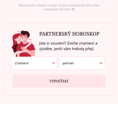
Ministerstvo financí varuje: Účastí na hazardní hře může
vzniknout závislost ⑱
PARTNERSKÝ HOROSKOP
Jste si souzení? Zvolte znamení a
zjistěte, jestli vám hvězdy přejí.
VYPOČÍTAT