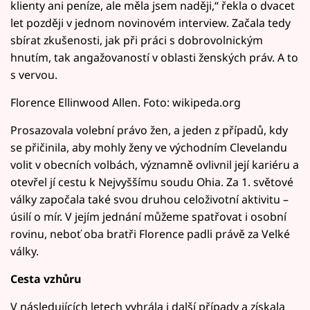
klienty ani peníze, ale měla jsem naději,“ řekla o dvacet
let později v jednom novinovém interview. Začala tedy
sbírat zkušenosti, jak při práci s dobrovolnickým
hnutím, tak angažovaností v oblasti ženských práv. A to
s vervou.
Florence Ellinwood Allen. Foto: wikipeda.org
Prosazovala volební právo žen, a jeden z případů, kdy
se přičinila, aby mohly ženy ve východním Clevelandu
volit v obecních volbách, významně ovlivnil její kariéru a
otevřel jí cestu k Nejvyššímu soudu Ohia. Za 1. světové
války započala také svou druhou celoživotní aktivitu –
úsilí o mír. V jejím jednání můžeme spatřovat i osobní
rovinu, neboť oba bratři Florence padli právě za Velké
války.
Cesta vzhůru
V následujících letech vyhrála i další případy a získala