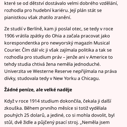
které se od dětství dostávalo velmi dobrého vzdělání,
rozhodla pro hudební kariéru. Její plán stát se
pianistkou však zhatilo zranění.
Ze studií v Berlíně, kam ji poslal otec, se tedy v roce
1906 vrátila zpátky do Ohia a začala pracovat jako
korespondentka pro newyorský magazín Musical
Courier. Čím dál víc ji však zajímala politika a tak se
rozhodla pro studium práv – jenže ani v Americe to
tehdy studia chtivá žena neměla jednoduché.
Univerzita ve Westerne Reserve nepřijímala na práva
dívky, studovala tedy v New Yorku a Chicagu.
Žádné peníze, ale velké naděje
Když v roce 1914 studium dokončila, čekala ji další
zkouška. Během prvního měsíce si totiž vydělala
pouhých 25 dolarů, a jediné, co si mohla dovolit, byl
stůl, dvě židle a půjčený psací stroj. „Neměla jsem