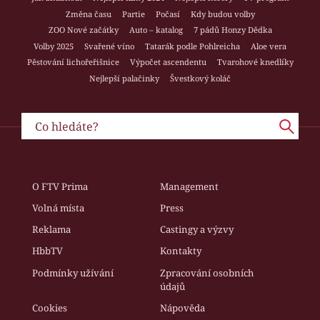
Změna času
Partie
Počasí
Kdy budou volby
ZOO Nové začátky
Auto – katalog
7 pádů Honzy Dědka
Volby 2025
Svařené víno
Tatarák podle Pohlreicha
Aloe vera
Pěstování lichořeřišnice
Výpočet ascendentu
Tvarohové knedlíky
Nejlepší palačinky
Švestkový koláč
O FTV Prima
Management
Volná místa
Press
Reklama
Castingy a výzvy
HbbTV
Kontakty
Podmínky užívání
Zpracování osobních
údajů
Cookies
Nápověda