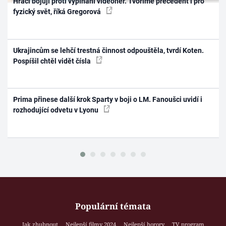
Hráči bojují proti vypínání videoher. Tvoříme precedent i pro
fyzický svět, říká Gregorová
Ukrajincům se lehčí trestná činnost odpouštěla, tvrdí Koten.
Pospíšil chtěl vidět čísla
Prima přinese další krok Sparty v boji o LM. Fanoušci uvidí i
rozhodující odvetu v Lyonu
Populární témata
Jak zhubnout
Nejlepší filmy 2024
Nejlepší horory
TV program