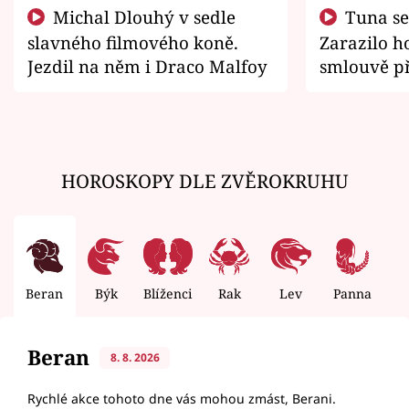
Michal Dlouhý v sedle
Tuna se chtěl vrátit domů.
slavného filmového koně.
Zarazilo ho
Jezdil na něm i Draco Malfoy
smlouvě př
zemřít
HOROSKOPY DLE ZVĚROKRUHU
Beran
Býk
Blíženci
Rak
Lev
Panna
V
Beran
8. 8. 2026
Rychlé akce tohoto dne vás mohou zmást, Berani.