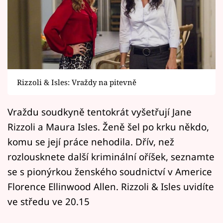
Horoskopy
Sledujte prima+
Filmový festival Karlovy Vary
Pořady
Rizzoli & Isles: Vraždy na pitevně
Mámy sobě
Vraždu soudkyně tentokrát vyšetřují Jane
Rizzoli a Maura Isles. Ženě šel po krku někdo,
Přihlášení
komu se její práce nehodila. Dřív, než
rozlousknete další kriminální oříšek, seznamte
Sledujte nás
se s pionýrkou ženského soudnictví v Americe
Florence Ellinwood Allen. Rizzoli & Isles uvidíte
ve středu ve 20.15