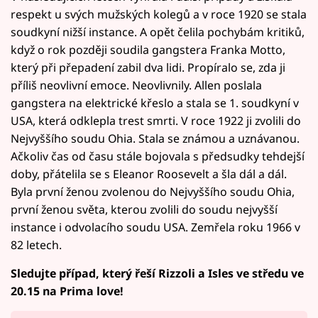
respekt u svých mužských kolegů a v roce 1920 se stala
soudkyní nižší instance. A opět čelila pochybám kritiků,
když o rok později soudila gangstera Franka Motto,
který při přepadení zabil dva lidi. Propíralo se, zda ji
příliš neovlivní emoce. Neovlivnily. Allen poslala
gangstera na elektrické křeslo a stala se 1. soudkyní v
USA, která odklepla trest smrti. V roce 1922 ji zvolili do
Nejvyššího soudu Ohia. Stala se známou a uznávanou.
Ačkoliv čas od času stále bojovala s předsudky tehdejší
doby, přátelila se s Eleanor Roosevelt a šla dál a dál.
Byla první ženou zvolenou do Nejvyššího soudu Ohia,
první ženou světa, kterou zvolili do soudu nejvyšší
instance i odvolacího soudu USA. Zemřela roku 1966 v
82 letech.
Sledujte případ, který řeší Rizzoli a Isles ve středu ve
20.15 na Prima love!