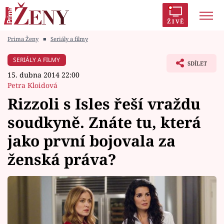
ŽIVĚ
Prima Ženy
■
Seriály a filmy
Trendy:
Polabí
Inspekce
Prostřeno!
AYTO?
SERIÁLY A FILMY
SDÍLET
Módní alarm
Zrádci
Proměny
15. dubna 2014 22:00
Petra Kloidová
Rizzoli s Isles řeší vraždu
soudkyně. Znáte tu, která
Témata
jako první bojovala za
Celebrity
ženská práva?
Vztahy
Seriály