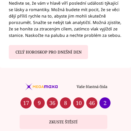
Nedivte se, že vám v hlavě víří poslední události týkající
se lásky a romantiky. Možná budete mít pocit, že se věci
dějí příliš rychle na to, abyste jim mohli skutečně
porozumět. Snažte se nebýt tak analytičtí. Možná zjistíte,
že se honíte za ztraceným cílem, zatímco vlak vyjíždí ze
stanice. Naskočte na palubu a nechte problém za sebou.
CELÝ HOROSKOP PRO DNEŠNÍ DEN
Vaše šťastná čísla
17
9
36
8
10
46
2
ZKUSTE ŠTĚSTÍ