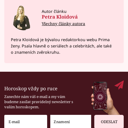
Autor článku
Petra Kloidová
Všechny články autora
Petra Kloidová je bývalou redaktorkou webu Prima
ženy. Psala hlavně o seriálech a celebritách, ale také
o znameních zvěrokruhu.
Horoskop vždy po ruce
Zanechte nám váš e-mail a my vám
budeme zasílat pravidelný newsletter s
vaším horoskopem.
ODESLAT