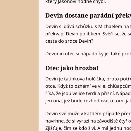
který Jasonovi hodně chybí.
Devin dostane parádní přek
Devin si dává schůzku s Michaelem na f
překvapí Devin polibkem. Svěří se, že s
cesta do srdce Devin?
Devonin otec si nápadníky jel také pro
Otec jako hrozba!
Devin je tatínkova holčička, proto potř
otce. Když to oznámí ve vile, chlůapcům
říká, že jsou velice tvrdí a přísní. Náp
jen ona, jež bude rozhodovat o tom, ja
Devin své muže v každém případě přenech
navrhne, že si vyrazí na závodiště čtyř
Zjišťuje, čím se kdo živí. A má jednu ho