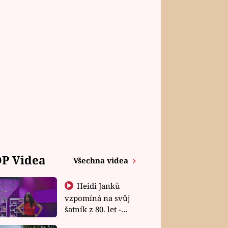
P Videa
Všechna videa
Heidi Janků
vzpomíná na svůj
šatník z 80. let -
Shopaholičky