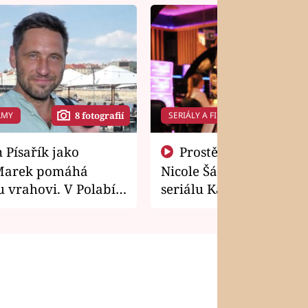
LMY
SERIÁLY A FILMY
8 fotografií
14 f
Prostě si o to řekla! Takhle
Marek pomáhá
Nicole Šáchová získala r
 vrahovi. V Polabí
seriálu Kamarádi
osti