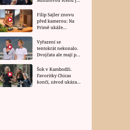
bez dubla
Filip Sajler znovu
před kamerou: Na
Primě ukáže
poctivou kuchyni i
rychlé recepty
Vyřazení se
tentokrát nekonalo.
Dvojčata ale mají po
uzavření třetí etapy
závodu nůž na krku
Šok v Kambodži.
Favoritky Chicas
končí, závod ukázal
svou nejtvrdší tvář