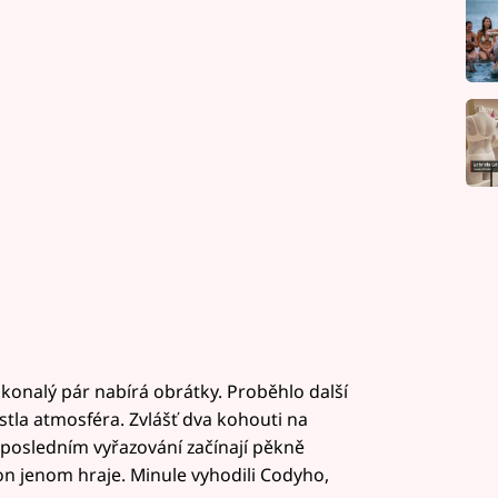
onalý pár nabírá obrátky. Proběhlo další
la atmosféra. Zvlášť dva kohouti na
o posledním vyřazování začínají pěkně
ason jenom hraje. Minule vyhodili Codyho,