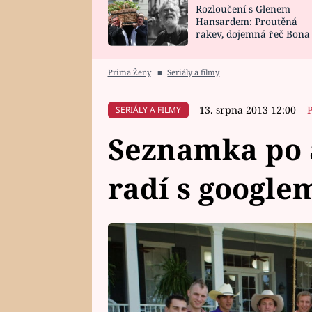
Rozloučení s Glenem
SNÁŘ
CELEBRITY
Hansardem: Proutěná
rakev, dojemná řeč Bona
HOROSKOP NA
VAŘENÍ
zpěv Irglové s Vedderem
ROK 2023
Prima Ženy
■
Seriály a filmy
13. srpna 2013 12:00
SERIÁLY A FILMY
Seznamka po 
radí s google