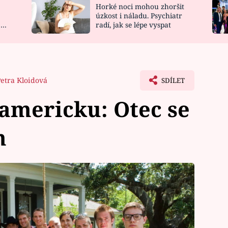
Horké noci mohou zhoršit
NOVINKY
ZAHRADA
úzkost i náladu. Psychiatr
 a
radí, jak se lépe vyspat
VIDEORECEPTY
DESIGN
Petra Kloidová
SDÍLET
americku: Otec se
m