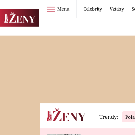
Menu
Celebrity
Vztahy
S
Seriály
Životní styl
ZOO
DIETY A HUBNUTÍ
PROSTŘENO!
CESTOVÁNÍ A
DOVOLENÁ
DUCH
ZDRAVÍ
Trendy:
Pola
Horoskopy
Video
ASTROČLÁNKY
SERIÁLY