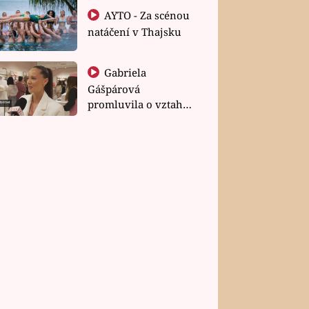
AYTO - Za scénou
natáčení v Thajsku
Gabriela
Gášpárová
promluvila o vztahu
a zakládání rodiny