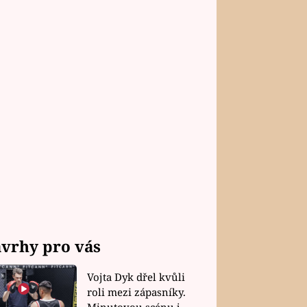
vrhy pro vás
Vojta Dyk dřel kvůli
roli mezi zápasníky.
Minutovou scénu jel