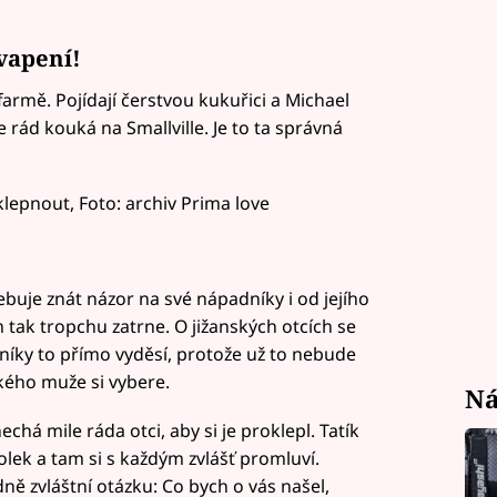
vapení!
armě. Pojídají čerstvou kukuřici a Michael
e rád kouká na Smallville. Je to ta správná
klepnout, Foto: archiv Prima love
ebuje znát názor na své nápadníky i od jejího
 tak tropchu zatrne. O jižanských otcích se
adníky to přímo vyděsí, protože už to nebude
kého muže si vybere.
Ná
á mile ráda otci, aby si je proklepl. Tatík
kolek a tam si s každým zvlášť promluví.
dně zvláštní otázku: Co bych o vás našel,