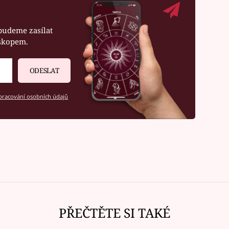
budeme zasílat
oskopem.
ODESLAT
racování osobních údajů
PŘEČTĚTE SI TAKÉ