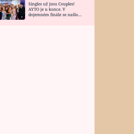
Singles už jsou Couples!
AYTO je u konce. V
dojemném finále se našlo
všech 10 Perfect Matchů