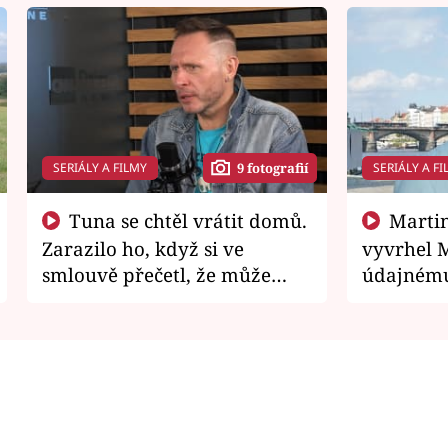
SERIÁLY A FILMY
SERIÁLY A FI
9 fotografií
Tuna se chtěl vrátit domů.
Martin Písařík jako
Zarazilo ho, když si ve
vyvrhel 
smlouvě přečetl, že může
údajnému
zemřít
je v nemil