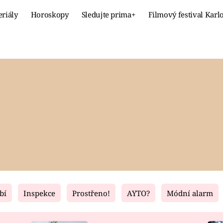
eriály
Horoskopy
Sledujte prima+
Filmový festival Karl
Celebrity
Recept
MÓDA A KRÁSA
HLAVNÍ JÍ
VZTAHY A SEX
SLADKÉ
PRIMA MAMINKA
ZDRAVÉ
bí
Inspekce
Prostřeno!
AYTO?
Módní alarm
Fresh
Living
RECEPTY
BYDLENÍ