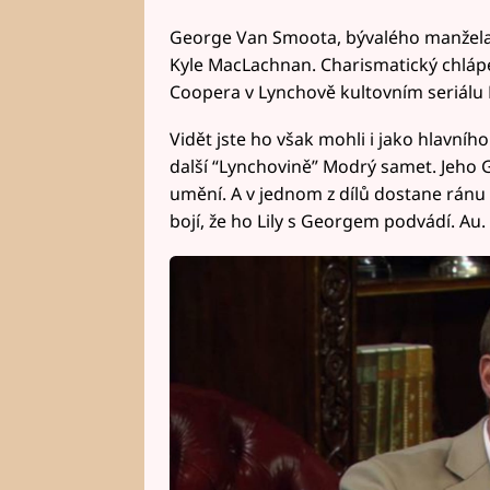
George Van Smoota, bývalého manžela T
Kyle MacLachnan. Charismatický chlápe
Coopera v Lynchově kultovním seriálu
Vidět jste ho však mohli i jako hlavní
další “Lynchovině” Modrý samet. Jeho 
umění. A v jednom z dílů dostane ránu
bojí, že ho Lily s Georgem podvádí. Au.