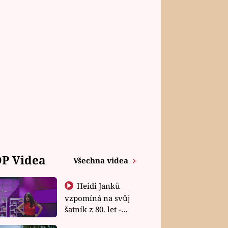
P Videa
Všechna videa
Heidi Janků
vzpomíná na svůj
šatník z 80. let -
Shopaholičky