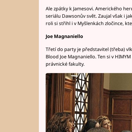
Ale zpátky k Jamesovi. Amerického herc
seriálu Dawsonův svět. Zaujal však i j
roli si střihl i v Myšlenkách zločince, 
Joe Magnaniello
Třetí do party je představitel (třeba) v
Blood Joe Magnaniello. Ten si v HIMYM 
právnické fakulty.