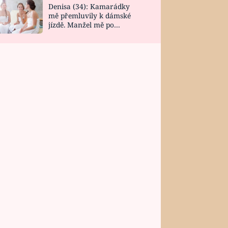
Denisa (34): Kamarádky
mě přemluvily k dámské
jízdě. Manžel mě po
návratu zaskočil