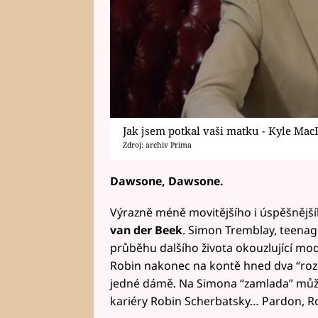
Jak jsem potkal vaši matku - Kyle Ma
Zdroj: archiv Prima
Dawsone, Dawsone.
Výrazně méně movitějšího i úspěšnějšíh
van der Beek
. Simon Tremblay, teenag
průběhu dalšího života okouzlující mo
Robin nakonec na kontě hned dva “roz
jedné dámě. Na Simona “zamlada” můž
kariéry Robin Scherbatsky… Pardon, Ro