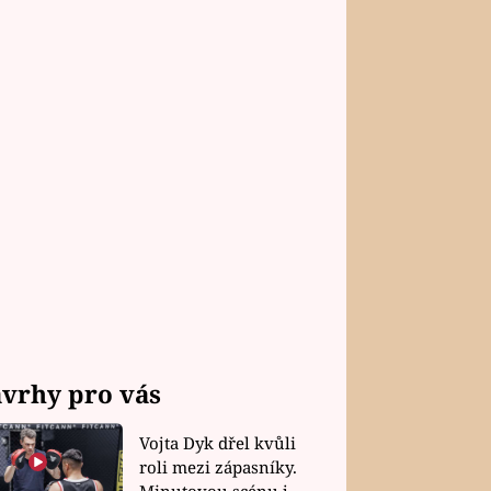
vrhy pro vás
Vojta Dyk dřel kvůli
roli mezi zápasníky.
Minutovou scénu jel