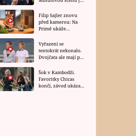
bez dubla
Filip Sajler znovu
před kamerou: Na
Primě ukáže
poctivou kuchyni i
rychlé recepty
Vyřazení se
tentokrát nekonalo.
Dvojčata ale mají po
uzavření třetí etapy
závodu nůž na krku
Šok v Kambodži.
Favoritky Chicas
končí, závod ukázal
svou nejtvrdší tvář