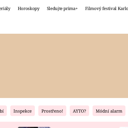
eriály
Horoskopy
Sledujte prima+
Filmový festival Karl
Celebrity
Recept
MÓDA A KRÁSA
HLAVNÍ JÍ
VZTAHY A SEX
SLADKÉ
PRIMA MAMINKA
ZDRAVÉ
bí
Inspekce
Prostřeno!
AYTO?
Módní alarm
Fresh
Living
RECEPTY
BYDLENÍ