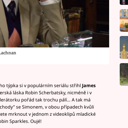
cLachnan
o týpka si v populárním seriálu střihl
James
erská láska Robin Scherbatsky, nicméně i v
derátorku pořád tak trochu pálí… A tak má
chody” se Simonem, v obou případech kvůli
ete mrknout v jednom z videoklipů mladické
bin Sparkles. Oujé!