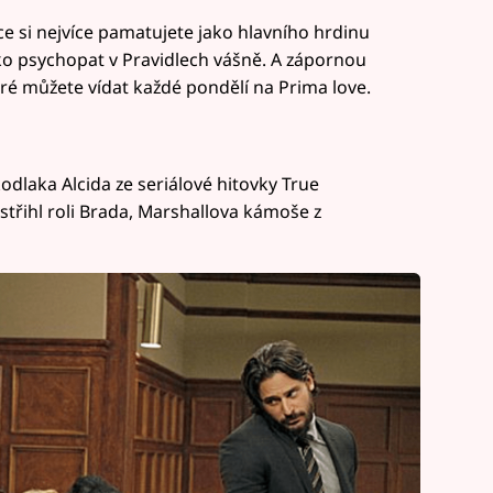
e si nejvíce pamatujete jako hlavního hrdinu
ako psychopat v Pravidlech vášně. A zápornou
které můžete vídat každé pondělí na Prima love.
lkodlaka Alcida ze seriálové hitovky True
střihl roli Brada, Marshallova kámoše z