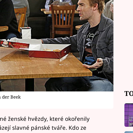
TO
n der Beek
né ženské hvězdy, které okořenily
ázejí slavné pánské tváře. Kdo ze