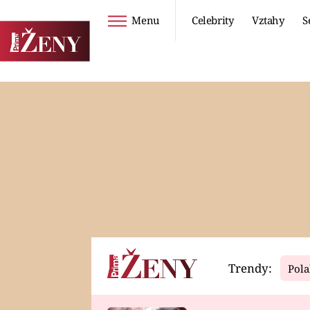
Menu
Celebrity
Vztahy
S
Seriály
Životní styl
ZOO
DIETY A HUBNUTÍ
PROSTŘENO!
CESTOVÁNÍ A
DOVOLENÁ
DUCH
ZDRAVÍ
Trendy:
Pola
Horoskopy
Video
ASTROČLÁNKY
SERIÁLY