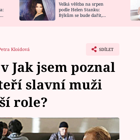
Velká věštba na srpen
NOVINKY
ZAHRADA
a:
podle Helen Stanku:
y
Býkům se bude dařit,
VIDEORECEPTY
DESIGN
Vodnáře čeká jízda
Petra Kloidová
SDÍLET
v Jak jsem poznal
teří slavní muži
ší role?