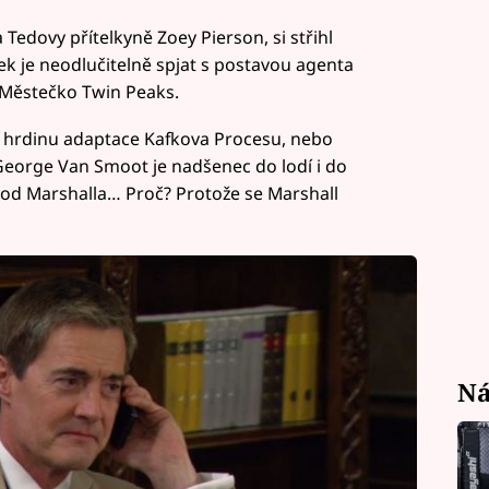
edovy přítelkyně Zoey Pierson, si střihl
k je neodlučitelně spjat s postavou agenta
 Městečko Twin Peaks.
ho hrdinu adaptace Kafkova Procesu, nebo
George Van Smoot je nadšenec do lodí i do
 od Marshalla… Proč? Protože se Marshall
Ná