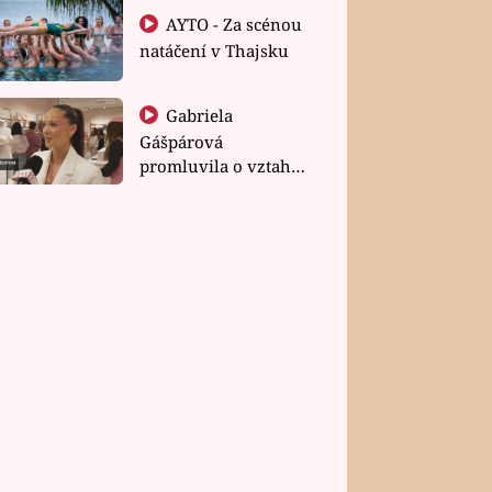
AYTO - Za scénou
natáčení v Thajsku
Gabriela
Gášpárová
promluvila o vztahu
a zakládání rodiny