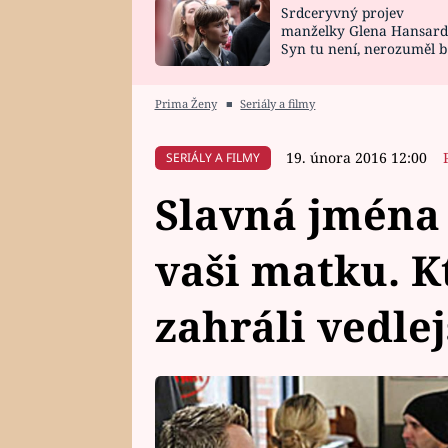
Srdceryvný projev
SNÁŘ
CELEBRITY
manželky Glena Hansard
Syn tu není, nerozuměl b
HOROSKOP NA
VAŘENÍ
tomu, vysvětlila
ROK 2023
Prima Ženy
■
Seriály a filmy
19. února 2016 12:00
SERIÁLY A FILMY
Slavná jména 
vaši matku. K
zahráli vedlej