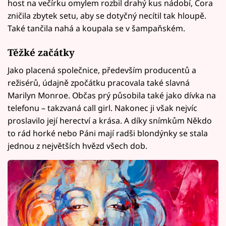
host na večírku omylem rozbil drahý kus nádobí, Cora
zničila zbytek setu, aby se dotyčný necítil tak hloupě.
Také tančila nahá a koupala se v šampaňském.
Těžké začátky
Jako placená společnice, především producentů a
režisérů, údajně zpočátku pracovala také slavná
Marilyn Monroe. Občas prý působila také jako dívka na
telefonu – takzvaná call girl. Nakonec ji však nejvíc
proslavilo její herectví a krása. A díky snímkům Někdo
to rád horké nebo Páni mají radši blondýnky se stala
jednou z největších hvězd všech dob.