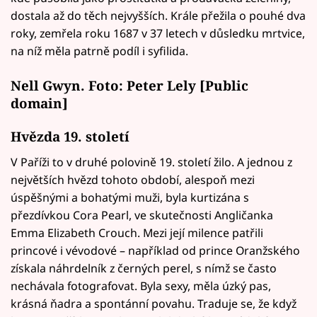
dostala až do těch nejvyšších. Krále přežila o pouhé dva
roky, zemřela roku 1687 v 37 letech v důsledku mrtvice,
na níž měla patrně podíl i syfilida.
Nell Gwyn. Foto: Peter Lely [Public
domain]
Hvězda 19. století
V Paříži to v druhé polovině 19. století žilo. A jednou z
největších hvězd tohoto období, alespoň mezi
úspěšnými a bohatými muži, byla kurtizána s
přezdívkou Cora Pearl, ve skutečnosti Angličanka
Emma Elizabeth Crouch. Mezi její milence patřili
princové i vévodové – například od prince Oranžského
získala náhrdelník z černých perel, s nímž se často
nechávala fotografovat. Byla sexy, měla úzký pas,
krásná ňadra a spontánní povahu. Traduje se, že když