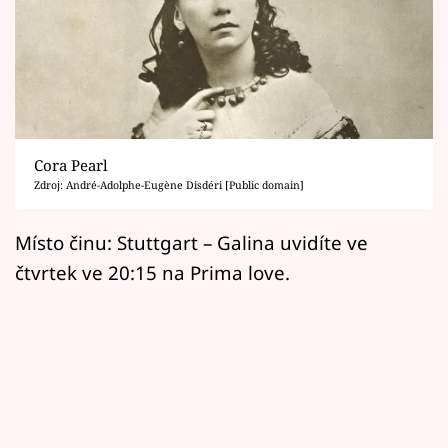
Horoskopy
Sledujte prima+
Filmový festival Karlovy Vary
Pořady
Cora Pearl
Zdroj: André-Adolphe-Eugène Disdéri [Public domain]
Mámy sobě
Místo činu: Stuttgart – Galina uvidíte ve
Přihlášení
čtvrtek ve 20:15 na Prima love.
Sledujte nás