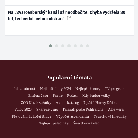
Na „Švarcenberský“ kanál už neodbočíte. Chyba vydržela 30
let, teď ceduli celou odstraní
Populární témata
Jak zhubnout
Nejlepší filmy 2024
Nejlepší horory
TV program
Změna času
Partie
Počasí
Kdy budou volby
ZOO Nové začátky
Auto – katalog
7 pádů Honzy Dědka
Volby 2025
Svařené víno
Tatarák podle Pohlreicha
Aloe vera
Pěstování lichořeřišnice
Výpočet ascendentu
Tvarohové knedlíky
Nejlepší palačinky
Švestkový koláč