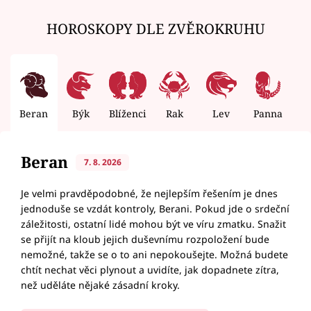
HOROSKOPY DLE ZVĚROKRUHU
Beran
Býk
Blíženci
Rak
Lev
Panna
V
Beran
7. 8. 2026
Je velmi pravděpodobné, že nejlepším řešením je dnes
jednoduše se vzdát kontroly, Berani. Pokud jde o srdeční
záležitosti, ostatní lidé mohou být ve víru zmatku. Snažit
se přijít na kloub jejich duševnímu rozpoložení bude
nemožné, takže se o to ani nepokoušejte. Možná budete
chtít nechat věci plynout a uvidíte, jak dopadnete zítra,
než uděláte nějaké zásadní kroky.