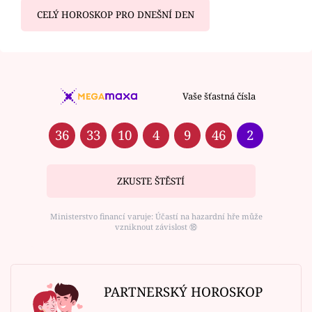
CELÝ HOROSKOP PRO DNEŠNÍ DEN
Vaše šťastná čísla
36
33
10
4
9
46
2
ZKUSTE ŠTĚSTÍ
Ministerstvo financí varuje: Účastí na hazardní hře může
vzniknout závislost ⑱
PARTNERSKÝ HOROSKOP