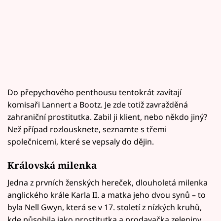
Do přepychového penthousu tentokrát zavítají
komisaři Lannert a Bootz. Je zde totiž zavražděná
zahraniční prostitutka. Zabil ji klient, nebo někdo jiný?
Než případ rozlousknete, seznamte s třemi
společnicemi, které se vepsaly do dějin.
Královská milenka
Jedna z prvních ženských hereček, dlouholetá milenka
anglického krále Karla II. a matka jeho dvou synů – to
byla Nell Gwyn, která se v 17. století z nízkých kruhů,
kde působila jako prostitutka a prodavačka zeleniny,