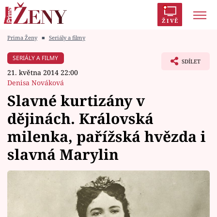
ŽIVĚ
Prima Ženy
■
Seriály a filmy
Trendy:
Polabí
Inspekce
Prostřeno!
AYTO?
SERIÁLY A FILMY
SDÍLET
Módní alarm
Zrádci
Proměny
21. května 2014 22:00
Denisa Nováková
Slavné kurtizány v
dějinách. Královská
Témata
milenka, pařížská hvězda i
Celebrity
slavná Marylin
Vztahy
Seriály