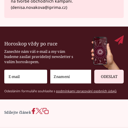
na tvorbě obchodních kampaní.
(denisa.novakova@iprima.cz)
Horoskop vždy po ruce
Zanechte nám váš e-mail a my vám
budeme zasílat pravidelný newsletter s
vaším horoskopem.
ODESLAT
Odesláním formuláře souhlasíte s
podmínkami zpracování osobních údajů
Sdílejte článek