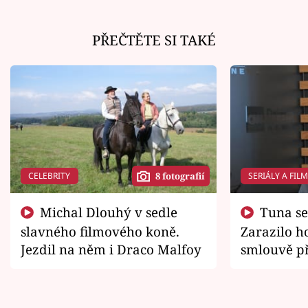
PŘEČTĚTE SI TAKÉ
CELEBRITY
SERIÁLY A FIL
8 fotografií
Michal Dlouhý v sedle
Tuna se chtěl vrátit domů.
slavného filmového koně.
Zarazilo ho
Jezdil na něm i Draco Malfoy
smlouvě př
zemřít