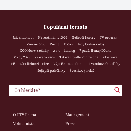
Populární témata
Jak zhubnout
Nejlepší filmy 2024
Nejlepší horory
TV program
Změna času
Partie
Počasí
Kdy budou volby
ZOO Nové začátky
Auto – katalog
7 pádů Honzy Dědka
Volby 2025
Svařené víno
Tatarák podle Pohlreicha
Aloe vera
Pěstování lichořeřišnice
Výpočet ascendentu
Tvarohové knedlíky
Nejlepší palačinky
Švestkový koláč
O FTV Prima
Management
Volná místa
Press