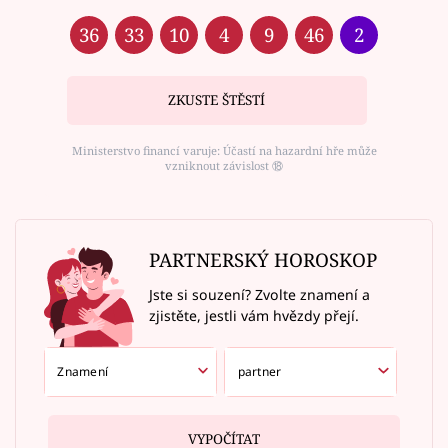
36
33
10
4
9
46
2
ZKUSTE ŠTĚSTÍ
Ministerstvo financí varuje: Účastí na hazardní hře může
vzniknout závislost ⑱
PARTNERSKÝ HOROSKOP
Jste si souzení? Zvolte znamení a
zjistěte, jestli vám hvězdy přejí.
VYPOČÍTAT