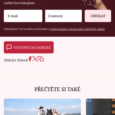
vaším horoskopem.
ODESLAT
Odesláním formuláře souhlasíte s
podmínkami zpracování osobních údajů
VSTOUPIT DO DISKUZE
Sdílejte článek
PŘEČTĚTE SI TAKÉ