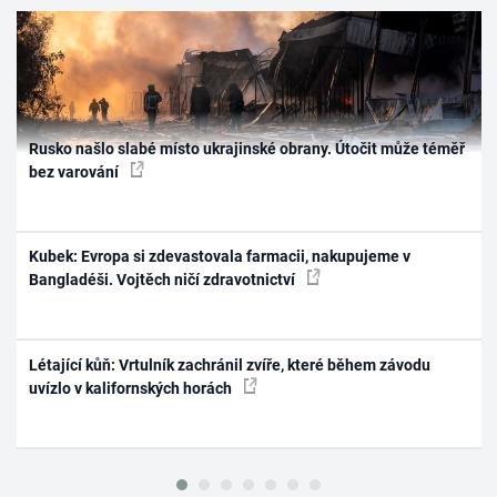
Rusko našlo slabé místo ukrajinské obrany. Útočit může téměř
bez varování
Kubek: Evropa si zdevastovala farmacii, nakupujeme v
Bangladéši. Vojtěch ničí zdravotnictví
Létající kůň: Vrtulník zachránil zvíře, které během závodu
uvízlo v kalifornských horách