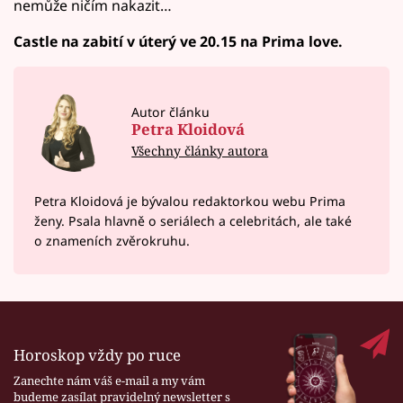
nemůže ničím nakazit…
Castle na zabití v úterý ve 20.15 na Prima love.
Autor článku
Petra Kloidová
Všechny články autora
Petra Kloidová je bývalou redaktorkou webu Prima
ženy. Psala hlavně o seriálech a celebritách, ale také
o znameních zvěrokruhu.
Horoskop vždy po ruce
Zanechte nám váš e-mail a my vám
budeme zasílat pravidelný newsletter s