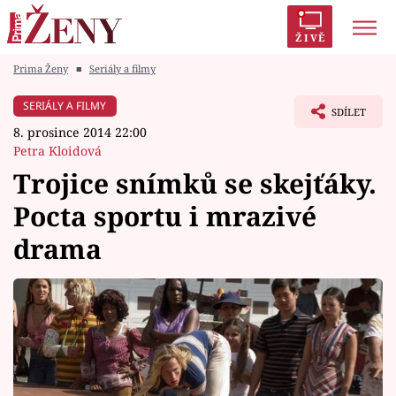
ŽIVĚ
Prima Ženy
■
Seriály a filmy
Trendy:
Polabí
Inspekce
Prostřeno!
AYTO?
SERIÁLY A FILMY
SDÍLET
Módní alarm
Zrádci
Proměny
8. prosince 2014 22:00
Petra Kloidová
Trojice snímků se skejťáky.
Pocta sportu i mrazivé
Témata
drama
Celebrity
Vztahy
Seriály