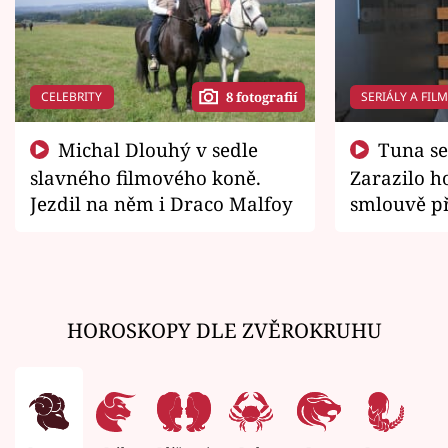
CELEBRITY
SERIÁLY A FIL
8 fotografií
Michal Dlouhý v sedle
Tuna se chtěl vrátit domů.
slavného filmového koně.
Zarazilo ho
Jezdil na něm i Draco Malfoy
smlouvě př
zemřít
HOROSKOPY DLE ZVĚROKRUHU