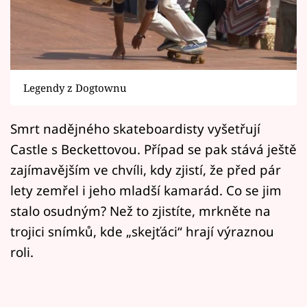
Horoskopy
Sledujte prima+
Filmový festival Karlovy Vary
Legendy z Dogtownu
Pořady
Smrt nadějného skateboardisty vyšetřují
Mámy sobě
Castle s Beckettovou. Případ se pak stává ještě
zajímavějším ve chvíli, kdy zjistí, že před pár
Přihlášení
lety zemřel i jeho mladší kamarád. Co se jim
stalo osudným? Než to zjistíte, mrkněte na
trojici snímků, kde „skejťáci“ hrají výraznou
Sledujte nás
roli.