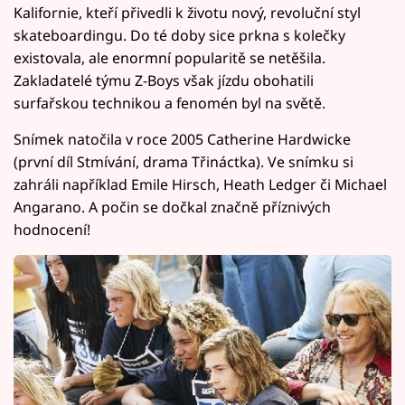
Kalifornie, kteří přivedli k životu nový, revoluční styl
skateboardingu. Do té doby sice prkna s kolečky
existovala, ale enormní popularitě se netěšila.
Zakladatelé týmu Z-Boys však jízdu obohatili
surfařskou technikou a fenomén byl na světě.
Snímek natočila v roce 2005 Catherine Hardwicke
(první díl Stmívání, drama Třináctka). Ve snímku si
zahráli například Emile Hirsch, Heath Ledger či Michael
Angarano. A počin se dočkal značně příznivých
hodnocení!