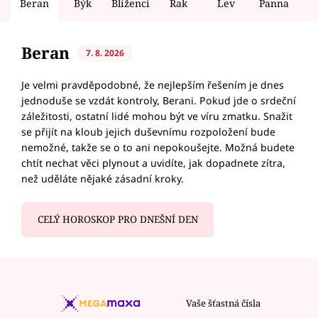
Beran
Býk
Blíženci
Rak
Lev
Panna
V
Beran
7. 8. 2026
Je velmi pravděpodobné, že nejlepším řešením je dnes
jednoduše se vzdát kontroly, Berani. Pokud jde o srdeční
záležitosti, ostatní lidé mohou být ve víru zmatku. Snažit
se přijít na kloub jejich duševnímu rozpoložení bude
nemožné, takže se o to ani nepokoušejte. Možná budete
chtít nechat věci plynout a uvidíte, jak dopadnete zítra,
než uděláte nějaké zásadní kroky.
CELÝ HOROSKOP PRO DNEŠNÍ DEN
Vaše šťastná čísla