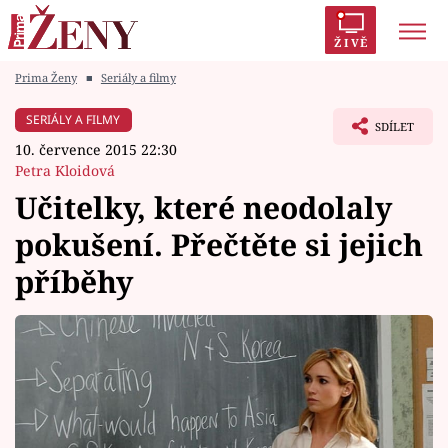
ŽIVĚ
Prima Ženy
■
Seriály a filmy
Trendy:
Polabí
Inspekce
Prostřeno!
AYTO?
SERIÁLY A FILMY
SDÍLET
Módní alarm
Zrádci
Proměny
10. července 2015 22:30
Petra Kloidová
Učitelky, které neodolaly
pokušení. Přečtěte si jejich
Témata
příběhy
Celebrity
Vztahy
Seriály