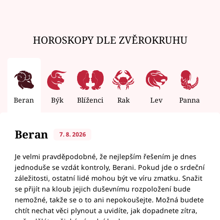
HOROSKOPY DLE ZVĚROKRUHU
Beran
Býk
Blíženci
Rak
Lev
Panna
V
Beran
7. 8. 2026
Je velmi pravděpodobné, že nejlepším řešením je dnes
jednoduše se vzdát kontroly, Berani. Pokud jde o srdeční
záležitosti, ostatní lidé mohou být ve víru zmatku. Snažit
se přijít na kloub jejich duševnímu rozpoložení bude
nemožné, takže se o to ani nepokoušejte. Možná budete
chtít nechat věci plynout a uvidíte, jak dopadnete zítra,