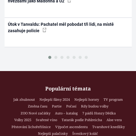
hvězdami jako Madonna a U2
Útok v Tanvaldu: Pachatel měl pobodat tři lidi, na místě
zasahuje policie
Populární témata
Jak zhubnout
Nejlepší filmy 2024
Nejlepší horory
TV program
Změna času
Partie
Počasí
Kdy budou volby
ZOO Nové začátky
Auto – katalog
7 pádů Honzy Dědka
Volby 2025
Svařené víno
Tatarák podle Pohlreicha
Aloe vera
Pěstování lichořeřišnice
Výpočet ascendentu
Tvarohové knedlíky
Nejlepší palačinky
Švestkový koláč