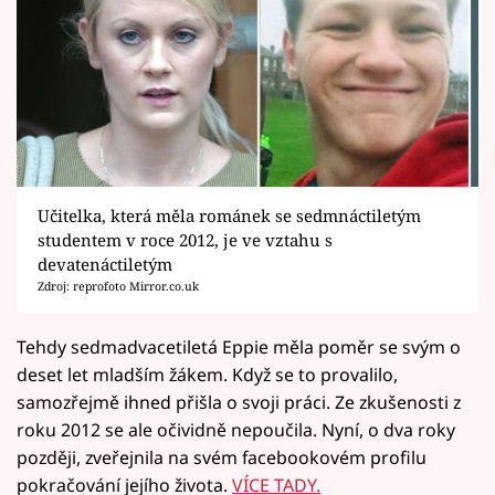
Učitelka, která měla románek se sedmnáctiletým
studentem v roce 2012, je ve vztahu s
devatenáctiletým
Zdroj: reprofoto Mirror.co.uk
Tehdy sedmadvacetiletá Eppie měla poměr se svým o
deset let mladším žákem. Když se to provalilo,
samozřejmě ihned přišla o svoji práci. Ze zkušenosti z
roku 2012 se ale očividně nepoučila. Nyní, o dva roky
později, zveřejnila na svém facebookovém profilu
pokračování jejího života.
VÍCE TADY.