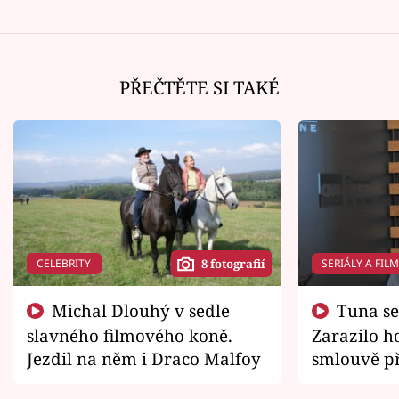
PŘEČTĚTE SI TAKÉ
CELEBRITY
SERIÁLY A FIL
8 fotografií
Michal Dlouhý v sedle
Tuna se chtěl vrátit domů.
slavného filmového koně.
Zarazilo ho
Jezdil na něm i Draco Malfoy
smlouvě př
zemřít