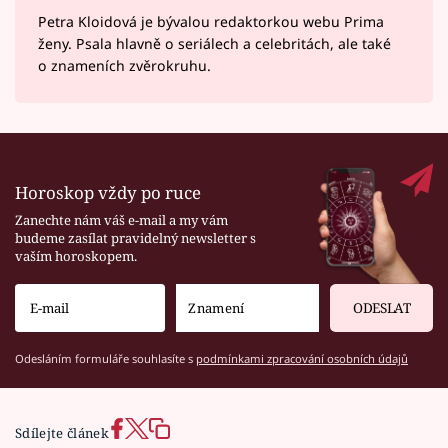
Petra Kloidová je bývalou redaktorkou webu Prima
ženy. Psala hlavně o seriálech a celebritách, ale také
o znameních zvěrokruhu.
Horoskop vždy po ruce
Zanechte nám váš e-mail a my vám
budeme zasílat pravidelný newsletter s
vaším horoskopem.
ODESLAT
Odesláním formuláře souhlasíte s
podmínkami zpracování osobních údajů
Sdílejte článek