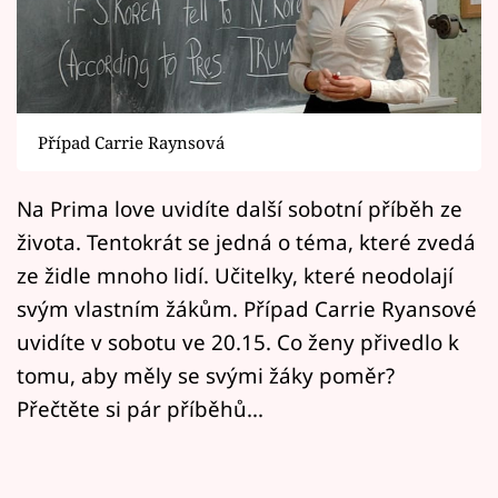
Horoskopy
Sledujte prima+
Filmový festival Karlovy Vary
Případ Carrie Raynsová
Pořady
Na Prima love uvidíte další sobotní příběh ze
Mámy sobě
života. Tentokrát se jedná o téma, které zvedá
ze židle mnoho lidí. Učitelky, které neodolají
Přihlášení
svým vlastním žákům. Případ Carrie Ryansové
uvidíte v sobotu ve 20.15. Co ženy přivedlo k
tomu, aby měly se svými žáky poměr?
Sledujte nás
Přečtěte si pár příběhů...