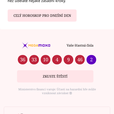
než uděláte nějaké zásadní kroky.
CELÝ HOROSKOP PRO DNEŠNÍ DEN
Vaše šťastná čísla
36
33
10
4
9
46
2
ZKUSTE ŠTĚSTÍ
Ministerstvo financí varuje: Účastí na hazardní hře může
vzniknout závislost ⑱