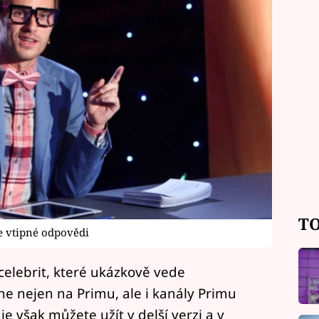
TO
 vtipné odpovědi
elebrit, které ukázkově vede
e nejen na Primu, ale i kanály Primu
 je však můžete užít v delší verzi a v