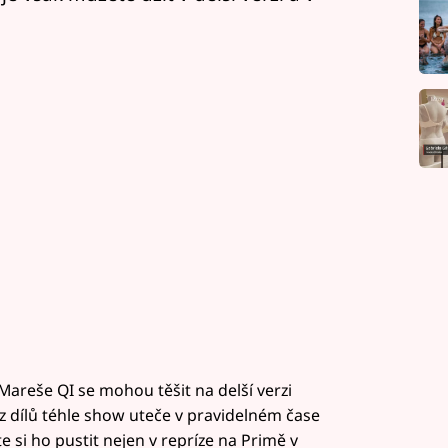
areše QI se mohou těšit na delší verzi
z dílů téhle show uteče v pravidelném čase
e si ho pustit nejen v repríze na Primě v