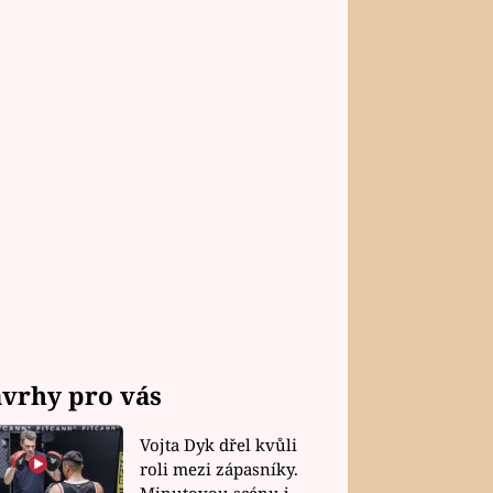
vrhy pro vás
Vojta Dyk dřel kvůli
roli mezi zápasníky.
Minutovou scénu jel