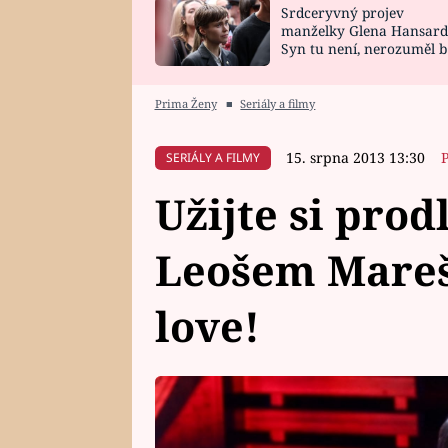
Srdceryvný projev
SNÁŘ
CELEBRITY
manželky Glena Hansard
Syn tu není, nerozuměl b
HOROSKOP NA
VAŘENÍ
tomu, vysvětlila
ROK 2023
Prima Ženy
■
Seriály a filmy
15. srpna 2013 13:30
SERIÁLY A FILMY
Užijte si prod
Leošem Mareš
love!