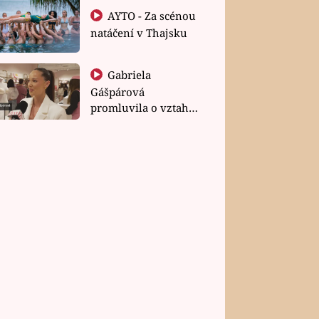
AYTO - Za scénou
natáčení v Thajsku
Gabriela
Gášpárová
promluvila o vztahu
a zakládání rodiny