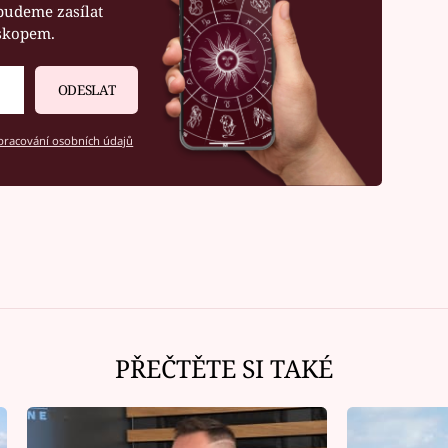
budeme zasílat
oskopem.
ODESLAT
racování osobních údajů
PŘEČTĚTE SI TAKÉ