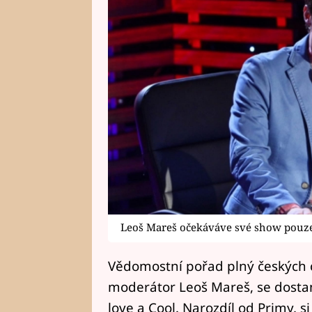
Leoš Mareš očekáváve své show pouze
Vědomostní pořad plný českých c
moderátor Leoš Mareš, se dostan
love a Cool. Narozdíl od Primy, si