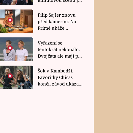
bez dubla
Filip Sajler znovu
před kamerou: Na
Primě ukáže
poctivou kuchyni i
rychlé recepty
Vyřazení se
tentokrát nekonalo.
Dvojčata ale mají po
uzavření třetí etapy
závodu nůž na krku
Šok v Kambodži.
Favoritky Chicas
končí, závod ukázal
svou nejtvrdší tvář