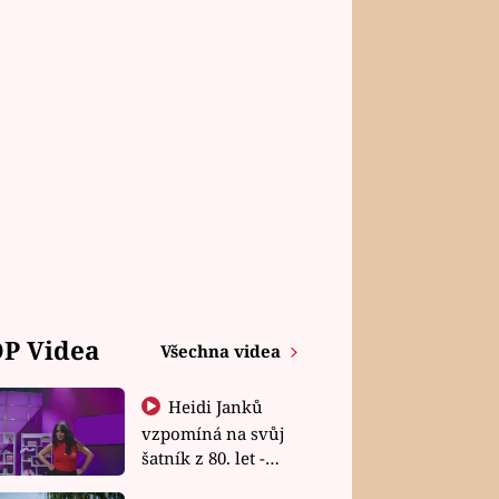
P Videa
Všechna videa
Heidi Janků
vzpomíná na svůj
šatník z 80. let -
Shopaholičky