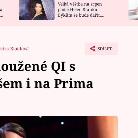
Velká věštba na srpen
NOVINKY
ZAHRADA
a:
podle Helen Stanku:
y
Býkům se bude dařit,
VIDEORECEPTY
DESIGN
Vodnáře čeká jízda
Petra Kloidová
SDÍLET
loužené QI s
em i na Prima