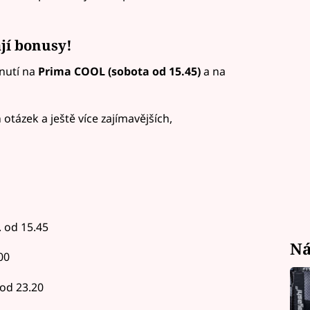
jí bonusy!
dnutí na
Prima COOL (sobota od 15.45)
a na
tázek a ještě více zajímavějších,
. od 15.45
Ná
00
 od 23.20