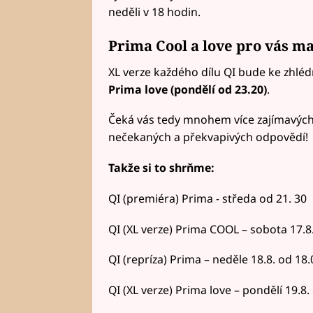
neděli v 18 hodin.
Prima Cool a love pro vás ma
XL verze každého dílu QI bude ke zhlé
Prima love (pondělí od 23.20)
.
Čeká vás tedy mnohem více zajímavých o
nečekaných a překvapivých odpovědí!
Takže si to shrňme:
QI (premiéra) Prima - středa od 21. 30
QI (XL verze) Prima COOL – sobota 17.8
QI (repríza) Prima – neděle 18.8. od 18.
QI (XL verze) Prima love – pondělí 19.8.