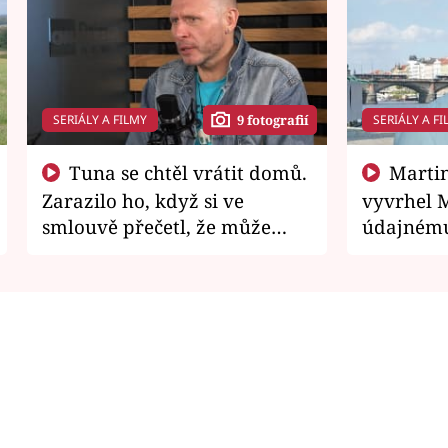
SERIÁLY A FILMY
SERIÁLY A FI
9 fotografií
Tuna se chtěl vrátit domů.
Martin Písařík jako
Zarazilo ho, když si ve
vyvrhel 
smlouvě přečetl, že může
údajnému
zemřít
je v nemil