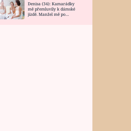
Denisa (34): Kamarádky
mě přemluvily k dámské
jízdě. Manžel mě po
návratu zaskočil