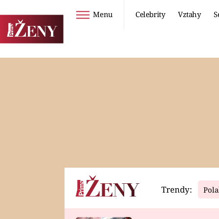
Menu
Celebrity
Vztahy
S
Seriály
Životní styl
ZOO
DIETY A HUBNUTÍ
PROSTŘENO!
CESTOVÁNÍ A
DOVOLENÁ
DUCH
ZDRAVÍ
Trendy:
Pola
Horoskopy
Video
ASTROČLÁNKY
SERIÁLY