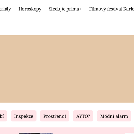
eriály
Horoskopy
Sledujte prima+
Filmový festival Karl
Celebrity
Recept
MÓDA A KRÁSA
HLAVNÍ JÍ
VZTAHY A SEX
SLADKÉ
PRIMA MAMINKA
ZDRAVÉ
bí
Inspekce
Prostřeno!
AYTO?
Módní alarm
Fresh
Living
RECEPTY
BYDLENÍ