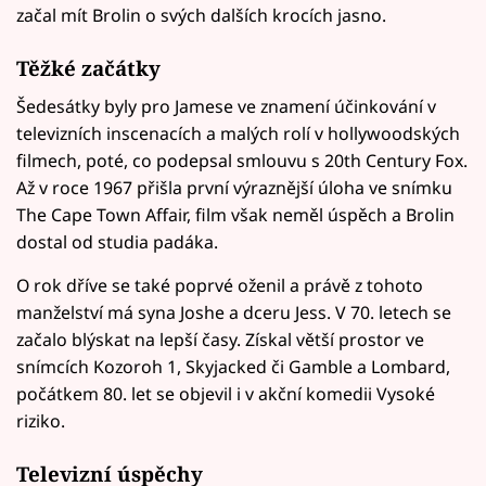
začal mít Brolin o svých dalších krocích jasno.
Těžké začátky
Šedesátky byly pro Jamese ve znamení účinkování v
televizních inscenacích a malých rolí v hollywoodských
filmech, poté, co podepsal smlouvu s 20th Century Fox.
Až v roce 1967 přišla první výraznější úloha ve snímku
The Cape Town Affair, film však neměl úspěch a Brolin
dostal od studia padáka.
O rok dříve se také poprvé oženil a právě z tohoto
manželství má syna Joshe a dceru Jess. V 70. letech se
začalo blýskat na lepší časy. Získal větší prostor ve
snímcích Kozoroh 1, Skyjacked či Gamble a Lombard,
počátkem 80. let se objevil i v akční komedii Vysoké
riziko.
Televizní úspěchy