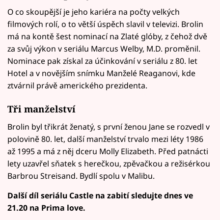
O co skoupější je jeho kariéra na počty velkých
filmových rolí, o to větší úspěch slavil v televizi. Brolin
má na kontě šest nominací na Zlaté glóby, z čehož dvě
za svůj výkon v seriálu Marcus Welby, M.D. proměnil.
Nominace pak získal za účinkování v seriálu z 80. let
Hotel a v novějším snímku Manželé Reaganovi, kde
ztvárnil právě amerického prezidenta.
Tři manželství
Brolin byl třikrát ženatý, s první ženou Jane se rozvedl v
polovině 80. let, další manželství trvalo mezi léty 1986
až 1995 a má z něj dceru Molly Elizabeth. Před patnácti
lety uzavřel sňatek s herečkou, zpěvačkou a režisérkou
Barbrou Streisand. Bydlí spolu v Malibu.
Další díl seriálu Castle na zabití sledujte dnes ve
21.20 na Prima love.