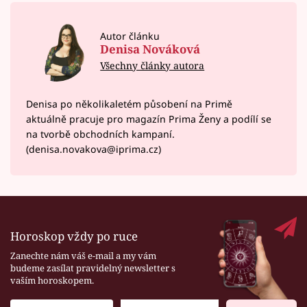
Autor článku
Denisa Nováková
Všechny články autora
Denisa po několikaletém působení na Primě
aktuálně pracuje pro magazín Prima Ženy a podílí se
na tvorbě obchodních kampaní.
(denisa.novakova@iprima.cz)
Horoskop vždy po ruce
Zanechte nám váš e-mail a my vám
budeme zasílat pravidelný newsletter s
vaším horoskopem.