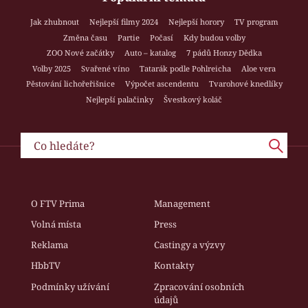
Jak zhubnout
Nejlepší filmy 2024
Nejlepší horory
TV program
Změna času
Partie
Počasí
Kdy budou volby
ZOO Nové začátky
Auto – katalog
7 pádů Honzy Dědka
Volby 2025
Svařené víno
Tatarák podle Pohlreicha
Aloe vera
Pěstování lichořeřišnice
Výpočet ascendentu
Tvarohové knedlíky
Nejlepší palačinky
Švestkový koláč
O FTV Prima
Management
Volná místa
Press
Reklama
Castingy a výzvy
HbbTV
Kontakty
Podmínky užívání
Zpracování osobních
údajů