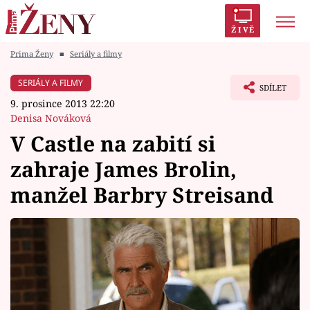
ŽIVĚ
Prima Ženy
■
Seriály a filmy
Trendy:
Polabí
Inspekce
Prostřeno!
AYTO?
SERIÁLY A FILMY
SDÍLET
Módní alarm
Zrádci
Proměny
9. prosince 2013 22:20
Denisa Nováková
V Castle na zabití si
zahraje James Brolin,
Témata
manžel Barbry Streisand
Celebrity
Vztahy
Seriály