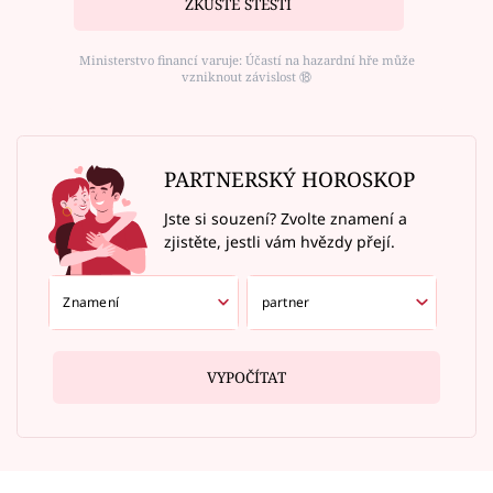
ZKUSTE ŠTĚSTÍ
Ministerstvo financí varuje: Účastí na hazardní hře může
vzniknout závislost ⑱
PARTNERSKÝ HOROSKOP
Jste si souzení? Zvolte znamení a
zjistěte, jestli vám hvězdy přejí.
VYPOČÍTAT