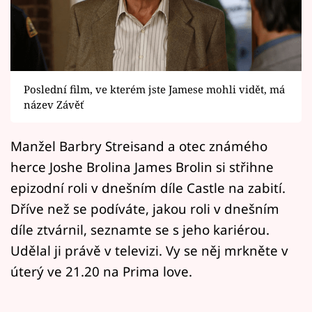
Horoskopy
Sledujte prima+
Filmový festival Karlovy Vary
Poslední film, ve kterém jste Jamese mohli vidět, má
Pořady
název Závěť
Mámy sobě
Manžel Barbry Streisand a otec známého
herce Joshe Brolina James Brolin si střihne
Přihlášení
epizodní roli v dnešním díle Castle na zabití.
Dříve než se podíváte, jakou roli v dnešním
díle ztvárnil, seznamte se s jeho kariérou.
Sledujte nás
Udělal ji právě v televizi. Vy se něj mrkněte v
úterý ve 21.20 na Prima love.