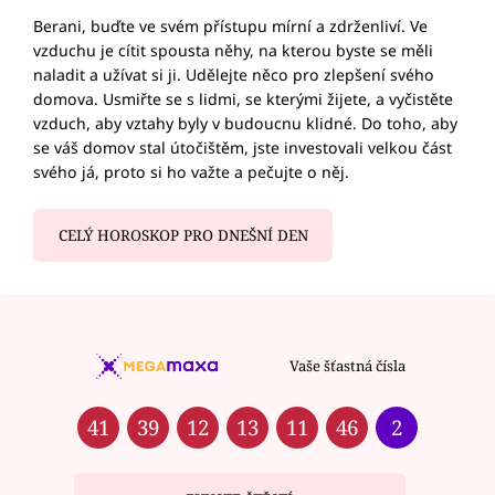
Berani, buďte ve svém přístupu mírní a zdrženliví. Ve
vzduchu je cítit spousta něhy, na kterou byste se měli
naladit a užívat si ji. Udělejte něco pro zlepšení svého
domova. Usmiřte se s lidmi, se kterými žijete, a vyčistěte
vzduch, aby vztahy byly v budoucnu klidné. Do toho, aby
se váš domov stal útočištěm, jste investovali velkou část
svého já, proto si ho važte a pečujte o něj.
CELÝ HOROSKOP PRO DNEŠNÍ DEN
Vaše šťastná čísla
41
39
12
13
11
46
2