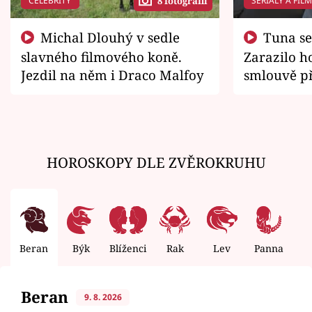
CELEBRITY
SERIÁLY A FIL
8 fotografií
Michal Dlouhý v sedle
Tuna se chtěl vrátit domů.
slavného filmového koně.
Zarazilo ho
Jezdil na něm i Draco Malfoy
smlouvě př
zemřít
HOROSKOPY DLE ZVĚROKRUHU
Beran
Býk
Blíženci
Rak
Lev
Panna
V
Beran
9. 8. 2026