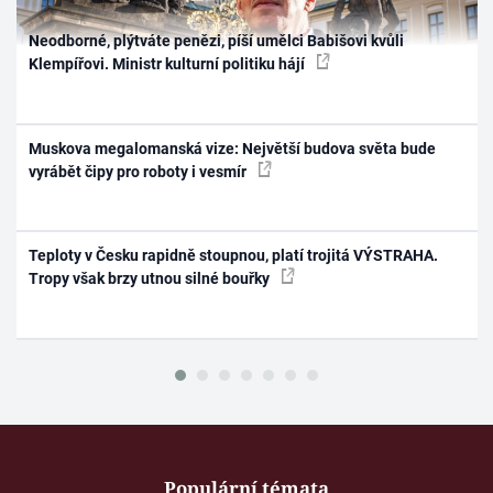
Neodborné, plýtváte penězi, píší umělci Babišovi kvůli
Klempířovi. Ministr kulturní politiku hájí
Muskova megalomanská vize: Největší budova světa bude
vyrábět čipy pro roboty i vesmír
Teploty v Česku rapidně stoupnou, platí trojitá VÝSTRAHA.
Tropy však brzy utnou silné bouřky
Populární témata