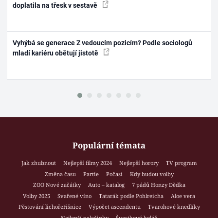
doplatila na třesk v sestavě
Vyhýbá se generace Z vedoucím pozicím? Podle sociologů
mladí kariéru obětují jistotě
Populární témata
Jak zhubnout
Nejlepší filmy 2024
Nejlepší horory
TV program
Změna času
Partie
Počasí
Kdy budou volby
ZOO Nové začátky
Auto – katalog
7 pádů Honzy Dědka
Volby 2025
Svařené víno
Tatarák podle Pohlreicha
Aloe vera
Pěstování lichořeřišnice
Výpočet ascendentu
Tvarohové knedlíky
Nejlepší palačinky
Švestkový koláč