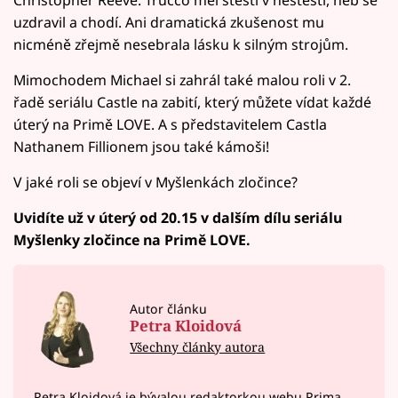
uzdravil a chodí. Ani dramatická zkušenost mu
nicméně zřejmě nesebrala lásku k silným strojům.
Mimochodem Michael si zahrál také malou roli v 2.
řadě seriálu Castle na zabití, který můžete vídat každé
úterý na Primě LOVE. A s představitelem Castla
Nathanem Fillionem jsou také kámoši!
V jaké roli se objeví v Myšlenkách zločince?
Uvidíte už v úterý od 20.15 v dalším dílu seriálu
Myšlenky zločince na Primě LOVE.
Autor článku
Petra Kloidová
Všechny články autora
Petra Kloidová je bývalou redaktorkou webu Prima