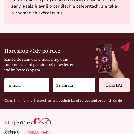
ženy. Psala hlavně o seriálech a celebritách, ale také
o znameních zvěrokruhu.
Horoskop vždy po ruce
Zanechte nám váš e-mail a my vám
budeme zasílat pravidelný newsletter s
vaším horoskopem.
ODESLAT
Odesláním formuláře souhlasíte s
podmínkami zpracování osobních údajů
Sdílejte článek
ŠTÍTKY
PRIMA LOVE