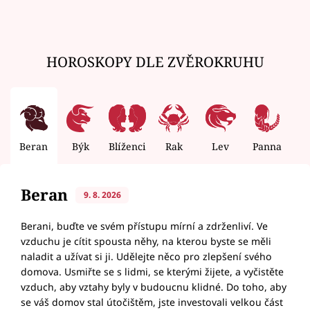
HOROSKOPY DLE ZVĚROKRUHU
Beran
Býk
Blíženci
Rak
Lev
Panna
V
Beran
9. 8. 2026
Berani, buďte ve svém přístupu mírní a zdrženliví. Ve
vzduchu je cítit spousta něhy, na kterou byste se měli
naladit a užívat si ji. Udělejte něco pro zlepšení svého
domova. Usmiřte se s lidmi, se kterými žijete, a vyčistěte
vzduch, aby vztahy byly v budoucnu klidné. Do toho, aby
se váš domov stal útočištěm, jste investovali velkou část