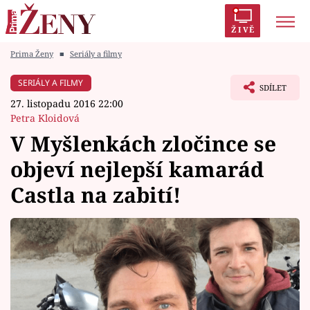
ŽIVĚ
Prima Ženy
■
Seriály a filmy
Trendy:
Polabí
Inspekce
Prostřeno!
AYTO?
SERIÁLY A FILMY
SDÍLET
Módní alarm
Zrádci
Proměny
27. listopadu 2016 22:00
Petra Kloidová
V Myšlenkách zločince se
objeví nejlepší kamarád
Témata
Castla na zabití!
Celebrity
Vztahy
Seriály