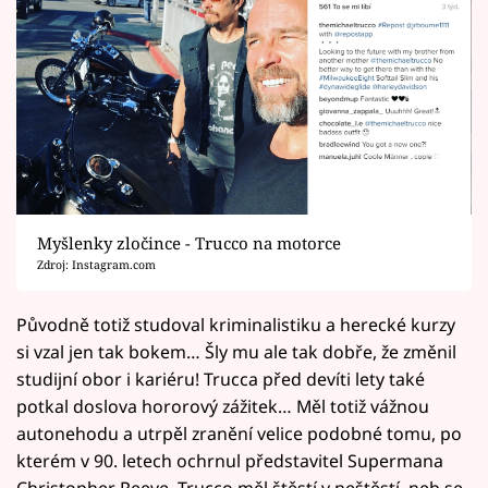
Myšlenky zločince - Trucco na motorce
Zdroj: Instagram.com
Původně totiž studoval kriminalistiku a herecké kurzy
si vzal jen tak bokem… Šly mu ale tak dobře, že změnil
studijní obor i kariéru! Trucca před devíti lety také
potkal doslova hororový zážitek… Měl totiž vážnou
autonehodu a utrpěl zranění velice podobné tomu, po
kterém v 90. letech ochrnul představitel Supermana
Christopher Reeve. Trucco měl štěstí v neštěstí, neb se