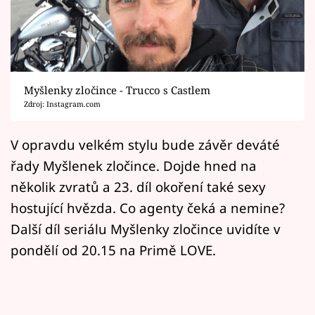
Horoskopy
Sledujte prima+
Filmový festival Karlovy Vary
Myšlenky zločince - Trucco s Castlem
Pořady
Zdroj: Instagram.com
Mámy sobě
V opravdu velkém stylu bude závěr deváté
řady Myšlenek zločince. Dojde hned na
Přihlášení
několik zvratů a 23. díl okoření také sexy
hostující hvězda. Co agenty čeká a nemine?
Další díl seriálu Myšlenky zločince uvidíte v
Sledujte nás
pondělí od 20.15 na Primě LOVE.