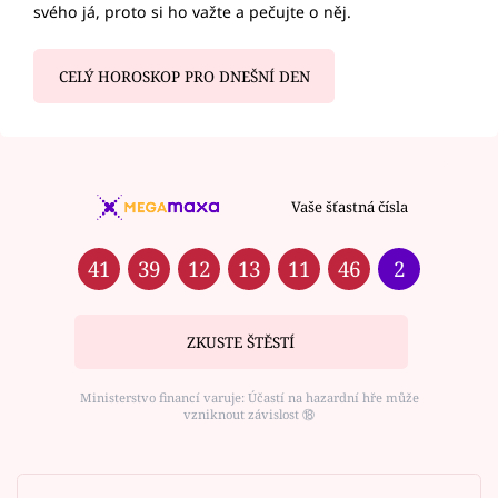
svého já, proto si ho važte a pečujte o něj.
CELÝ HOROSKOP PRO DNEŠNÍ DEN
Vaše šťastná čísla
41
39
12
13
11
46
2
ZKUSTE ŠTĚSTÍ
Ministerstvo financí varuje: Účastí na hazardní hře může
vzniknout závislost ⑱