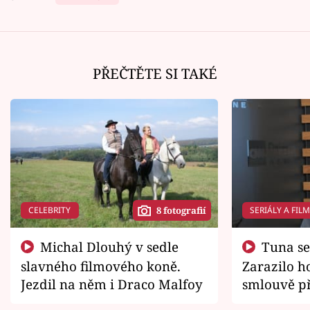
PŘEČTĚTE SI TAKÉ
CELEBRITY
SERIÁLY A FIL
8 fotografií
Michal Dlouhý v sedle
Tuna se chtěl vrátit domů.
slavného filmového koně.
Zarazilo ho
Jezdil na něm i Draco Malfoy
smlouvě př
zemřít