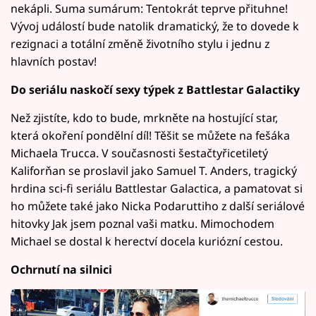
nekápli. Suma sumárum: Tentokrát teprve přituhne!
Vývoj událostí bude natolik dramatický, že to dovede k
rezignaci a totální změně životního stylu i jednu z
hlavních postav!
Do seriálu naskočí sexy týpek z Battlestar Galactiky
Než zjistíte, kdo to bude, mrkněte na hostující star,
která okoření pondělní díl! Těšit se můžete na fešáka
Michaela Trucca. V současnosti šestačtyřicetiletý
Kaliforňan se proslavil jako Samuel T. Anders, tragický
hrdina sci-fi seriálu Battlestar Galactica, a pamatovat si
ho můžete také jako Nicka Podaruttiho z další seriálové
hitovky Jak jsem poznal vaši matku. Mimochodem
Michael se dostal k herectví docela kuriózní cestou.
Ochrnutí na silnici