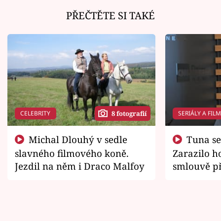
PŘEČTĚTE SI TAKÉ
CELEBRITY
SERIÁLY A FIL
8 fotografií
Michal Dlouhý v sedle
Tuna se chtěl vrátit domů.
slavného filmového koně.
Zarazilo ho
Jezdil na něm i Draco Malfoy
smlouvě př
zemřít