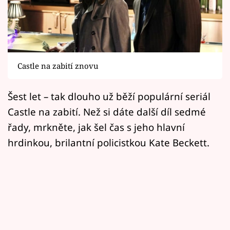
Horoskopy
Sledujte prima+
Filmový festival Karlovy Vary
Castle na zabití znovu
Pořady
Šest let – tak dlouho už běží populární seriál
Mámy sobě
Castle na zabití. Než si dáte další díl sedmé
řady, mrkněte, jak šel čas s jeho hlavní
Přihlášení
hrdinkou, brilantní policistkou Kate Beckett.
Sledujte nás