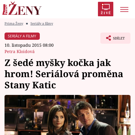
ŽIVĚ
Prima Ženy
■
Seriály a filmy
Trendy:
Polabí
Inspekce
Prostřeno!
AYTO?
SERIÁLY A FILMY
SDÍLET
Módní alarm
Zrádci
Proměny
10. listopadu 2015 08:00
Petra Kloidová
Z šedé myšky kočka jak
hrom! Seriálová proměna
Témata
Stany Katic
Celebrity
Vztahy
Seriály