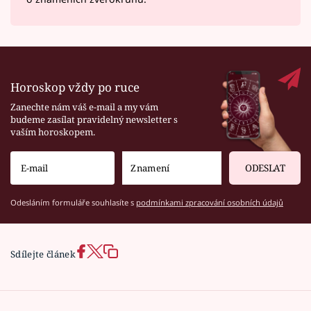
Horoskop vždy po ruce
Zanechte nám váš e-mail a my vám
budeme zasílat pravidelný newsletter s
vaším horoskopem.
ODESLAT
Odesláním formuláře souhlasíte s
podmínkami zpracování osobních údajů
Sdílejte článek