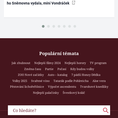
ho Sněmovna vydala, míní Vondráček
Populární témata
Jak zhubnout
Nejlepší filmy 2024
Nejlepší horory
TV program
Změna času
Partie
Počasí
Kdy budou volby
ZOO Nové začátky
Auto – katalog
7 pádů Honzy Dědka
Volby 2025
Svařené víno
Tatarák podle Pohlreicha
Aloe vera
Pěstování lichořeřišnice
Výpočet ascendentu
Tvarohové knedlíky
Nejlepší palačinky
Švestkový koláč