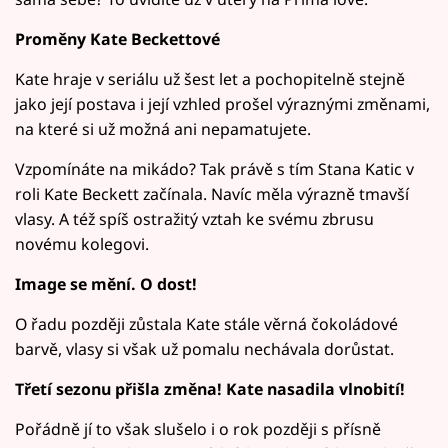
Proměny Kate Beckettové
Kate hraje v seriálu už šest let a pochopitelně stejně
jako její postava i její vzhled prošel výraznými změnami,
na které si už možná ani nepamatujete.
Vzpomínáte na mikádo? Tak právě s tím Stana Katic v
roli Kate Beckett začínala. Navíc měla výrazně tmavší
vlasy. A též spíš ostražitý vztah ke svému zbrusu
novému kolegovi.
Image se mění. O dost!
O řadu později zůstala Kate stále věrná čokoládové
barvě, vlasy si však už pomalu nechávala dorůstat.
Třetí sezonu přišla změna! Kate nasadila vlnobití!
Pořádně jí to však slušelo i o rok později s přísně