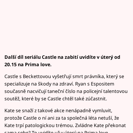
Další díl seriálu Castle na zabití uvidíte v úterý od
20.15 na Prima love.
Castle s Beckettovou vyšetřují smrt právníka, který se
specializuje na škody na zdraví. Ryan s Espositem
současně nacvičují taneční číslo na policejní talentovou
soutěž, které by se Castle chtěl také zúčastnit.
Kate se snaží z takové akce nenápadně vymluvit,
protože Castle o ní ani za ta společná léta netuší, že
Kate trpí patologickou trémou. Zvládne Kate překonat
sama sebe? To uvidíte už v úterý na Prima love.