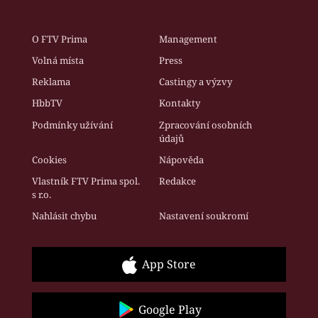
O FTV Prima
Management
Volná místa
Press
Reklama
Castingy a výzvy
HbbTV
Kontakty
Podmínky užívání
Zpracování osobních
údajů
Cookies
Nápověda
Vlastník FTV Prima spol.
Redakce
s r.o.
Nahlásit chybu
Nastavení soukromí
App Store
Google Play