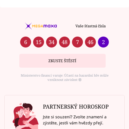
Vaše šťastná čísla
6
15
34
48
7
46
2
ZKUSTE ŠTĚSTÍ
Ministerstvo financí varuje: Účastí na hazardní hře může
vzniknout závislost ⑱
PARTNERSKÝ HOROSKOP
Jste si souzení? Zvolte znamení a
zjistěte, jestli vám hvězdy přejí.