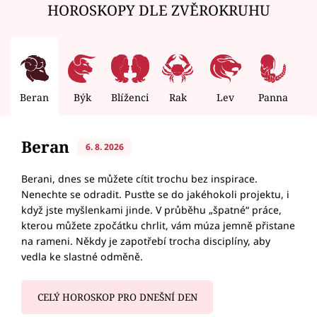
HOROSKOPY DLE ZVĚROKRUHU
Beran
Býk
Blíženci
Rak
Lev
Panna
V
Beran
6. 8. 2026
Berani, dnes se můžete cítit trochu bez inspirace.
Nenechte se odradit. Pusťte se do jakéhokoli projektu, i
když jste myšlenkami jinde. V průběhu „špatné“ práce,
kterou můžete zpočátku chrlit, vám múza jemně přistane
na rameni. Někdy je zapotřebí trocha disciplíny, aby
vedla ke slastné odměně.
CELÝ HOROSKOP PRO DNEŠNÍ DEN