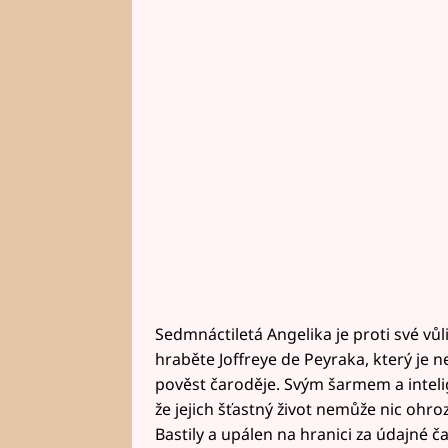
Sedmnáctiletá Angelika je proti své v
hraběte Joffreye de Peyraka, který je n
pověst čaroděje. Svým šarmem a intelige
že jejich šťastný život nemůže nic ohro
Bastily a upálen na hranici za údajné ča