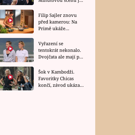
bez dubla
Filip Sajler znovu
před kamerou: Na
Primě ukáže
poctivou kuchyni i
rychlé recepty
Vyřazení se
tentokrát nekonalo.
Dvojčata ale mají po
uzavření třetí etapy
závodu nůž na krku
Šok v Kambodži.
Favoritky Chicas
končí, závod ukázal
svou nejtvrdší tvář