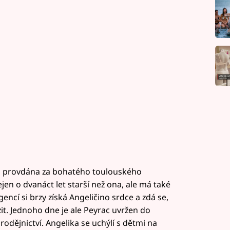
ůli provdána za bohatého toulouského
ejen o dvanáct let starší než ona, ale má také
ncí si brzy získá Angeličino srdce a zdá se,
zit. Jednoho dne je ale Peyrac uvržen do
rodějnictví. Angelika se uchýlí s dětmi na