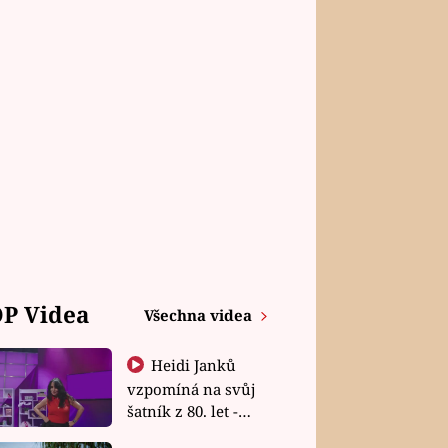
P Videa
Všechna videa
Heidi Janků
vzpomíná na svůj
šatník z 80. let -
Shopaholičky