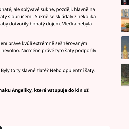
ohaté, ale splývavé sukně, později, hlavně na
aty s obručemi. Sukně se skládaly z několika
, aby dotvořily bohatý dojem. Vlečka nebyla
áčení právě kvůli extrémně sešněrovaným
lo nevolno. Nicméně právě tyto šaty podpořily
 Byly to ty slavné zlaté? Nebo opulentní šaty,
maku Angeliky, která vstupuje do kin už