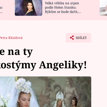
Velká věštba na srpen
NOVINKY
ZAHRADA
a:
podle Helen Stanku:
y
Býkům se bude dařit,
VIDEORECEPTY
DESIGN
Vodnáře čeká jízda
Petra Kloidová
SDÍLET
e na ty
kostýmy Angeliky!