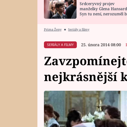
Srdceryvný projev
SNÁŘ
CELEBRITY
manželky Glena Hansard
Syn tu není, nerozuměl b
HOROSKOP NA
VAŘENÍ
tomu, vysvětlila
ROK 2023
Prima Ženy
■
Seriály a filmy
25. února 2014 08:00
SERIÁLY A FILMY
Zavzpomínejt
nejkrásnější 