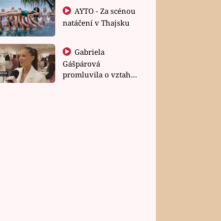
AYTO - Za scénou
natáčení v Thajsku
Gabriela
Gášpárová
promluvila o vztahu
a zakládání rodiny