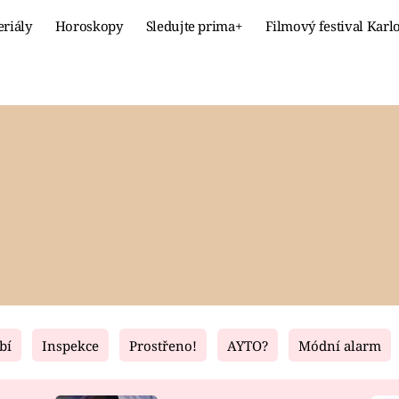
eriály
Horoskopy
Sledujte prima+
Filmový festival Karl
Celebrity
Recept
MÓDA A KRÁSA
HLAVNÍ JÍ
VZTAHY A SEX
SLADKÉ
PRIMA MAMINKA
ZDRAVÉ
bí
Inspekce
Prostřeno!
AYTO?
Módní alarm
Fresh
Living
RECEPTY
BYDLENÍ