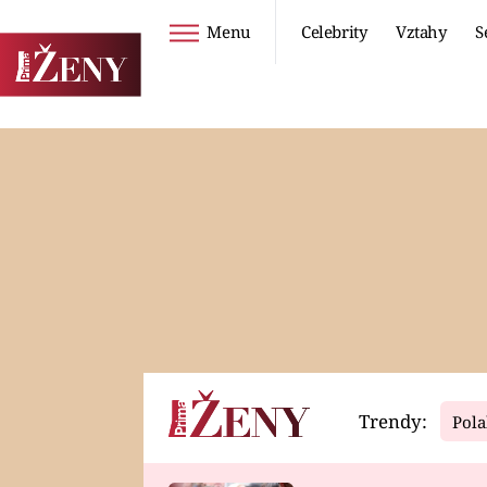
Menu
Celebrity
Vztahy
S
Seriály
Životní styl
ZOO
DIETY A HUBNUTÍ
PROSTŘENO!
CESTOVÁNÍ A
DOVOLENÁ
DUCH
ZDRAVÍ
Trendy:
Pola
Horoskopy
Video
ASTROČLÁNKY
SERIÁLY