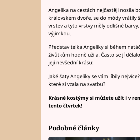
Angelika na cestách nejčastěji nosila b
královském dvoře, se do módy vrátily š
vrstev a tyto vrstvy měly odlišné barvy
výjimkou.
Představitelka Angeliky si během nat
živůtkům hodně užila. Často se jí děla
její nevšední krásu:
Jaké šaty Angeliky se vám líbily nejvíce?
které si vzala na svatbu?
Krásné kostýmy si můžete užít i v re
tento čtvrtek!
Podobné články