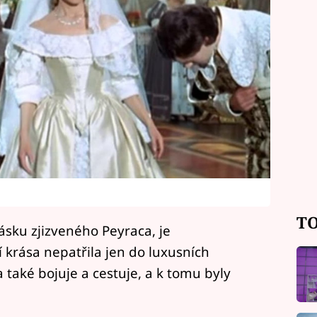
TO
lásku zjizveného Peyraca, je
í krása nepatřila jen do luxusních
a také bojuje a cestuje, a k tomu byly