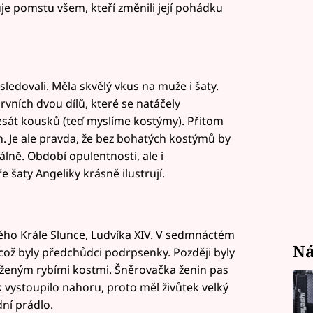
je pomstu všem, kteří změnili její pohádku
ledovali. Měla skvělý vkus na muže i šaty.
rvních dvou dílů, které se natáčely
esát kousků (teď myslíme kostýmy). Přitom
n. Je ale pravda, že bez bohatých kostýmů by
lně. Období opulentnosti, ale i
šaty Angeliky krásně ilustrují.
ho Krále Slunce, Ludvíka XIV. V sedmnáctém
Ná
, což byly předchůdci podrpsenky. Později byly
uženým rybími kostmi. Šněrovačka ženin pas
k vystoupilo nahoru, proto měl živůtek velký
dní prádlo.