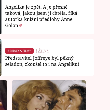
Angelika je zpět. A je přesně
taková, jakou jsem ji chtěla, říká
autorka knižní předlohy Anne
Golon
SERIÁLY A FILMY
Představitel Joffreye byl pěkný
seladon, zkoušel to i na Angeliku!