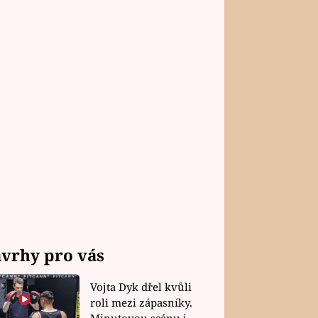
vrhy pro vás
Vojta Dyk dřel kvůli
roli mezi zápasníky.
Minutovou scénu jel