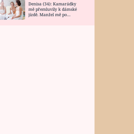
Denisa (34): Kamarádky
mě přemluvily k dámské
jízdě. Manžel mě po
návratu zaskočil