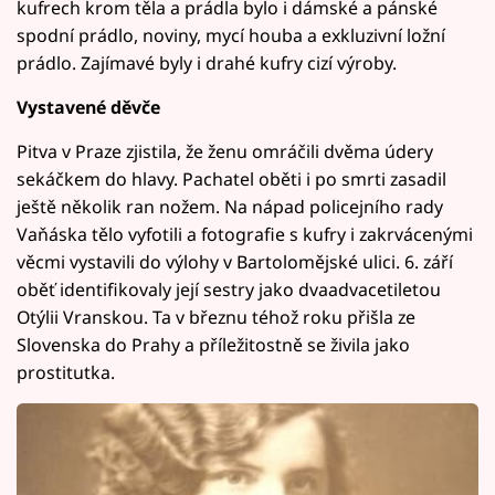
kufrech krom těla a prádla bylo i dámské a pánské
spodní prádlo, noviny, mycí houba a exkluzivní ložní
prádlo. Zajímavé byly i drahé kufry cizí výroby.
Vystavené děvče
Pitva v Praze zjistila, že ženu omráčili dvěma údery
sekáčkem do hlavy. Pachatel oběti i po smrti zasadil
ještě několik ran nožem. Na nápad policejního rady
Vaňáska tělo vyfotili a fotografie s kufry i zakrvácenými
věcmi vystavili do výlohy v Bartolomějské ulici. 6. září
oběť identifikovaly její sestry jako dvaadvacetiletou
Otýlii Vranskou. Ta v březnu téhož roku přišla ze
Slovenska do Prahy a příležitostně se živila jako
prostitutka.