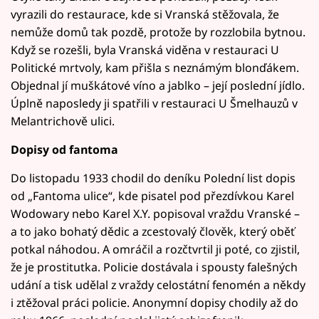
vyrazili do restaurace, kde si Vranská stěžovala, že
nemůže domů tak pozdě, protože by rozzlobila bytnou.
Když se rozešli, byla Vranská viděna v restauraci U
Politické mrtvoly, kam přišla s neznámým blonďákem.
Objednal jí muškátové víno a jablko – její poslední jídlo.
Úplně naposledy ji spatřili v restauraci U Šmelhauzů v
Melantrichově ulici.
Dopisy od fantoma
Do listopadu 1933 chodil do deníku Polední list dopis
od „Fantoma ulice“, kde pisatel pod přezdívkou Karel
Wodowary nebo Karel X.Y. popisoval vraždu Vranské –
a to jako bohatý dědic a zcestovalý člověk, který oběť
potkal náhodou. A omráčil a rozčtvrtil ji poté, co zjistil,
že je prostitutka. Policie dostávala i spousty falešných
udání a tisk udělal z vraždy celostátní fenomén a někdy
i ztěžoval práci policie. Anonymní dopisy chodily až do