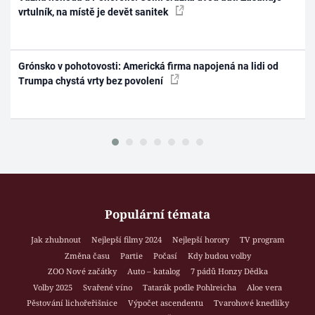
vrtulník, na místě je devět sanitek
Grónsko v pohotovosti: Americká firma napojená na lidi od
Trumpa chystá vrty bez povolení
Populární témata
Jak zhubnout
Nejlepší filmy 2024
Nejlepší horory
TV program
Změna času
Partie
Počasí
Kdy budou volby
ZOO Nové začátky
Auto – katalog
7 pádů Honzy Dědka
Volby 2025
Svařené víno
Tatarák podle Pohlreicha
Aloe vera
Pěstování lichořeřišnice
Výpočet ascendentu
Tvarohové knedlíky