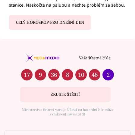
stanice. Naskočte na palubu a nechte problém za sebou.
CELÝ HOROSKOP PRO DNEŠNÍ DEN
Vaše šťastná čísla
17
9
36
8
10
46
2
ZKUSTE ŠTĚSTÍ
Ministerstvo financí varuje: Účastí na hazardní hře může
vzniknout závislost ⑱