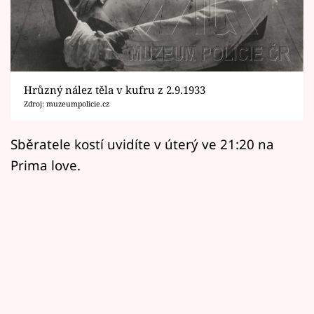
Horoskopy
Sledujte prima+
Filmový festival Karlovy Vary
Hrůzný nález těla v kufru z 2.9.1933
Pořady
Zdroj: muzeumpolicie.cz
Mámy sobě
Sběratele kostí uvidíte v úterý ve 21:20 na
Prima love.
Přihlášení
Sledujte nás