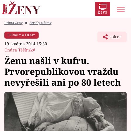
ŽIVĚ
Prima Ženy
■
Seriály a filmy
Trendy:
Polabí
Inspekce
Prostřeno!
AYTO?
SERIÁLY A FILMY
SDÍLET
Módní alarm
Zrádci
Proměny
19. května 2014 15:30
Ondra Těšínský
Ženu našli v kufru.
Prvorepublikovou vraždu
Témata
nevyřešili ani po 80 letech
Celebrity
Vztahy
Seriály