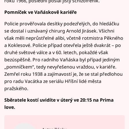
roku 1966, poslední poslal jistý schizofrenik.
Pomníček ve Vaňáskově kariéře
Policie prověřovala desítky podezřelých, do hledáčku
se dostal i uznávaný chirurg Arnold Jirásek. Všichni
však měli neprůstřelné alibi, včetně rotmistra Pěkného
a Koklesové. Policie případ otevřela ještě dvakrát – po
druhé světové válce a v 60. letech, pokaždé však
bezúspěšně. Pro radního Vaňáska byl případ jediným
„pomníčkem“, tedy nevyřešenou vraždou, v kariéře.
Zemřel roku 1938 a zajímavostí je, že se stal předlohou
pro radu Vacátka ze seriálu Hříšní lidé města
pražského.
Sběratele kostí uvidíte v úterý ve 20:15 na Prima
love.