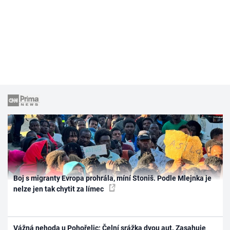
Boj s migranty Evropa prohrála, míní Stoniš. Podle Mlejnka je
nelze jen tak chytit za límec
Vážná nehoda u Pohořelic: Čelní srážka dvou aut. Zasahuje