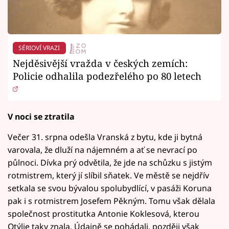
SÉRIOVÍ VRAZI
Nejděsivější vražda v českých zemích:
Policie odhalila podezřelého po 80 letech
V noci se ztratila
Večer 31. srpna odešla Vranská z bytu, kde ji bytná
varovala, že dluží na nájemném a ať se nevrací po
půlnoci. Dívka prý odvětila, že jde na schůzku s jistým
rotmistrem, který jí slíbil sňatek. Ve městě se nejdřív
setkala se svou bývalou spolubydlící, v pasáži Koruna
pak i s rotmistrem Josefem Pěkným. Tomu však dělala
společnost prostitutka Antonie Koklesová, kterou
Otýlie taky znala. Údajně se pohádali, později však