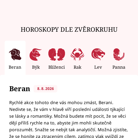
HOROSKOPY DLE ZVĚROKRUHU
Beran
Býk
Blíženci
Rak
Lev
Panna
V
Beran
8. 8. 2026
Rychlé akce tohoto dne vás mohou zmást, Berani.
Nedivte se, že vám v hlavě víří poslední události týkající
se lásky a romantiky. Možná budete mít pocit, že se věci
dějí příliš rychle na to, abyste jim mohli skutečně
porozumět. Snažte se nebýt tak analytičtí. Možná zjistíte,
že se honíte za ztraceným cílem, zatímco vlak vyjíždí ze