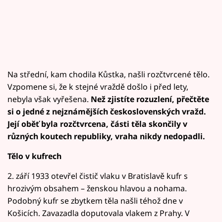
Na střední, kam chodila Kůstka, našli rozčtvrcené tělo.
Vzpomene si, že k stejné vraždě došlo i před lety,
nebyla však vyřešena.
Než zjistíte rozuzlení, přečtěte
si o jedné z nejznámějších československých vražd.
Její oběť byla rozčtvrcena, části těla skončily v
různých koutech republiky, vraha nikdy nedopadli.
Tělo v kufrech
2. září 1933 otevřel čistič vlaku v Bratislavě kufr s
hrozivým obsahem – ženskou hlavou a nohama.
Podobný kufr se zbytkem těla našli téhož dne v
Košicích. Zavazadla doputovala vlakem z Prahy. V