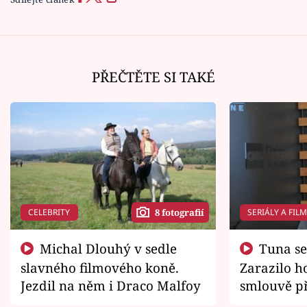
PŘEČTĚTE SI TAKÉ
CELEBRITY
SERIÁLY A FIL
8 fotografií
Michal Dlouhý v sedle
Tuna se chtěl vrátit domů.
slavného filmového koně.
Zarazilo ho
Jezdil na něm i Draco Malfoy
smlouvě př
zemřít