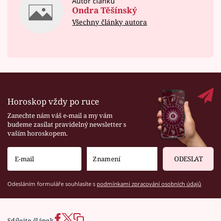
Autor článku
Ondra Těšínský
Všechny články autora
Horoskop vždy po ruce
Zanechte nám váš e-mail a my vám
budeme zasílat pravidelný newsletter s
vaším horoskopem.
ODESLAT
Odesláním formuláře souhlasíte s
podmínkami zpracování osobních údajů
Sdílejte článek