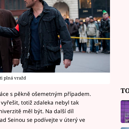
ti plná vražd
TO
práce s pěkně ošemetným případem.
vyřešit, totiž zdaleka nebyl tak
verzitě měl být. Na další díl
ad Seinou se podívejte v úterý ve