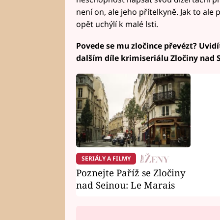
není on, ale jeho přítelkyně. Jak to ale
opět uchýlí k malé lsti.
Povede se mu zločince převézt? Uvidít
dalším díle krimiseriálu Zločiny nad 
SERIÁLY A FILMY
Poznejte Paříž se Zločiny
nad Seinou: Le Marais