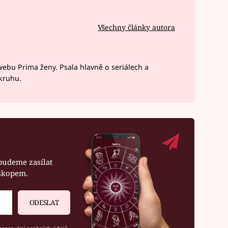
Všechny články autora
webu Prima ženy. Psala hlavně o seriálech a
okruhu.
budeme zasílat
oskopem.
ODESLAT