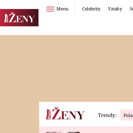
Menu
Celebrity
Vztahy
S
Seriály
Životní styl
ZOO
DIETY A HUBNUTÍ
PROSTŘENO!
CESTOVÁNÍ A
DOVOLENÁ
DUCH
ZDRAVÍ
Trendy:
Pola
Horoskopy
Video
ASTROČLÁNKY
SERIÁLY