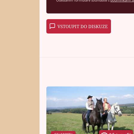
Odesláním formuláře souhlasíte s
podmínkami zp
VSTOUPIT DO DISKUZE