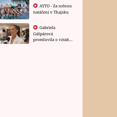
AYTO - Za scénou
natáčení v Thajsku
Gabriela
Gášpárová
promluvila o vztahu
a zakládání rodiny