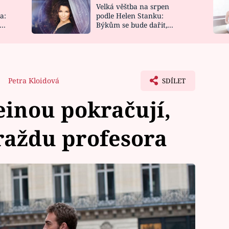
Velká věštba na srpen
NOVINKY
ZAHRADA
a:
podle Helen Stanku:
y
Býkům se bude dařit,
VIDEORECEPTY
DESIGN
Vodnáře čeká jízda
Petra Kloidová
SDÍLET
einou pokračují,
raždu profesora