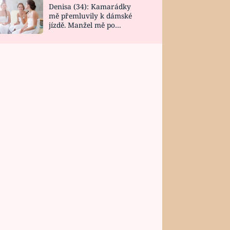
Denisa (34): Kamarádky
mě přemluvily k dámské
jízdě. Manžel mě po
návratu zaskočil