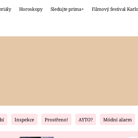
eriály
Horoskopy
Sledujte prima+
Filmový festival Karl
Celebrity
Recept
MÓDA A KRÁSA
HLAVNÍ JÍ
VZTAHY A SEX
SLADKÉ
PRIMA MAMINKA
ZDRAVÉ
bí
Inspekce
Prostřeno!
AYTO?
Módní alarm
Fresh
Living
RECEPTY
BYDLENÍ