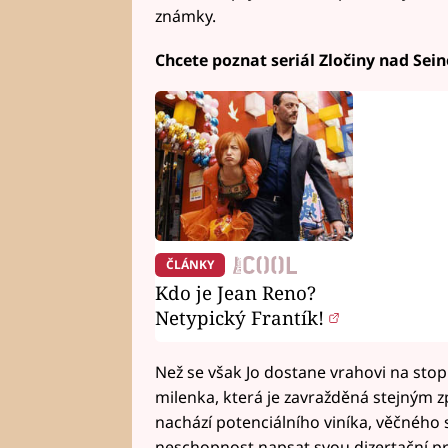
známky.
Chcete poznat seriál Zločiny nad Se
ČLÁNKY
Kdo je Jean Reno?
Netypický Frantík!
Než se však Jo dostane vrahovi na stop
milenka, která je zavražděná stejným z
nachází potenciálního viníka, věčného
neschopnost napsat svou dizertační prá