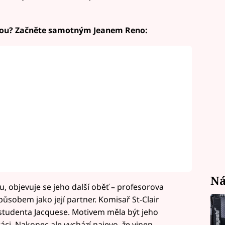
inou? Začněte samotným Jeanem Reno:
Ná
u, objevuje se jeho další oběť – profesorova
působem jako její partner. Komisař St-Clair
 studenta Jacquese. Motivem měla být jeho
ci. Nakonec ale vychází najevo, že vinen