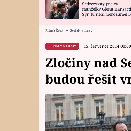
Srdceryvný projev
SNÁŘ
CELEBRITY
manželky Glena Hansard
Syn tu není, nerozuměl b
HOROSKOP NA
VAŘENÍ
tomu, vysvětlila
ROK 2023
Prima Ženy
■
Seriály a filmy
15. července 2014 00:00
SERIÁLY A FILMY
Zločiny nad S
budou řešit v