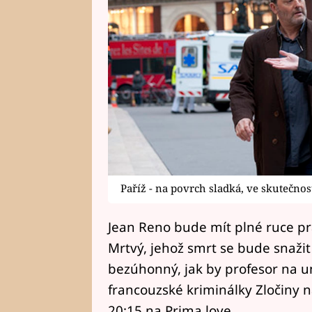
Paříž - na povrch sladká, ve skutečnos
Jean Reno bude mít plné ruce 
Mrtvý, jehož smrt se bude snažit 
bezúhonný, jak by profesor na uni
francouzské kriminálky Zločiny n
20:15 na Prima love.