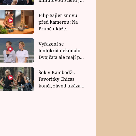
bez dubla
Filip Sajler znovu
před kamerou: Na
Primě ukáže
poctivou kuchyni i
rychlé recepty
Vyřazení se
tentokrát nekonalo.
Dvojčata ale mají po
uzavření třetí etapy
závodu nůž na krku
Šok v Kambodži.
Favoritky Chicas
končí, závod ukázal
svou nejtvrdší tvář