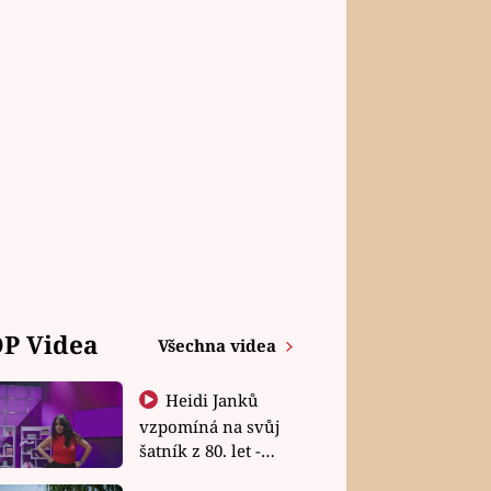
P Videa
Všechna videa
Heidi Janků
vzpomíná na svůj
šatník z 80. let -
Shopaholičky