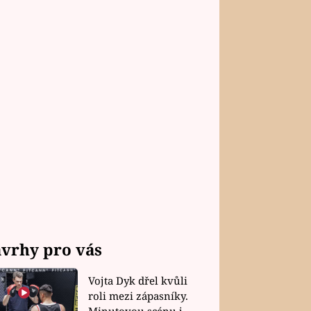
vrhy pro vás
Vojta Dyk dřel kvůli
roli mezi zápasníky.
Minutovou scénu jel