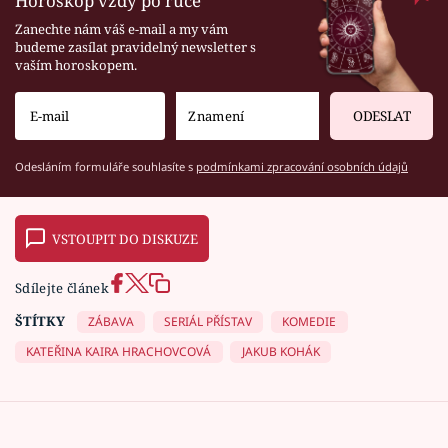
Horoskop vždy po ruce
Zanechte nám váš e-mail a my vám
budeme zasílat pravidelný newsletter s
vaším horoskopem.
ODESLAT
Odesláním formuláře souhlasíte s
podmínkami zpracování osobních údajů
VSTOUPIT DO DISKUZE
Sdílejte článek
ŠTÍTKY
ZÁBAVA
SERIÁL PŘÍSTAV
KOMEDIE
KATEŘINA KAIRA HRACHOVCOVÁ
JAKUB KOHÁK