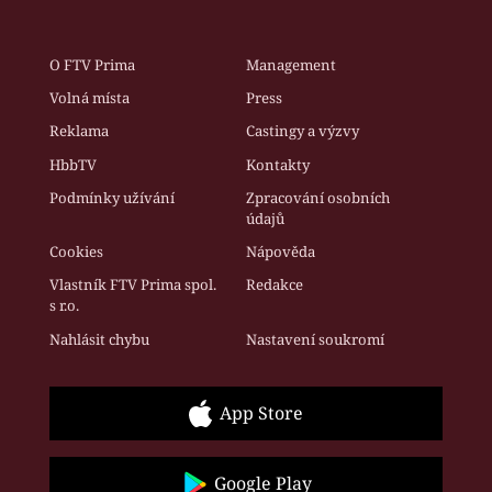
O FTV Prima
Management
Volná místa
Press
Reklama
Castingy a výzvy
HbbTV
Kontakty
Podmínky užívání
Zpracování osobních
údajů
Cookies
Nápověda
Vlastník FTV Prima spol.
Redakce
s r.o.
Nahlásit chybu
Nastavení soukromí
App Store
Google Play