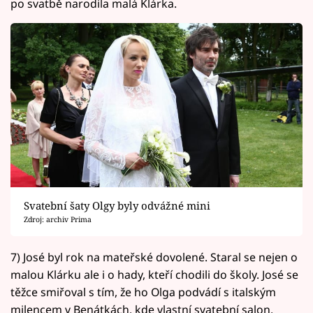
po svatbě narodila malá Klárka.
Svatební šaty Olgy byly odvážné mini
Zdroj: archiv Prima
7) José byl rok na mateřské dovolené. Staral se nejen o
malou Klárku ale i o hady, kteří chodili do školy. José se
těžce smiřoval s tím, že ho Olga podvádí s italským
milencem v Benátkách, kde vlastní svatební salon.