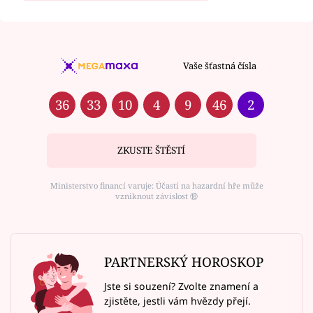
Vaše šťastná čísla
36
33
10
4
9
46
2
ZKUSTE ŠTĚSTÍ
Ministerstvo financí varuje: Účastí na hazardní hře může
vzniknout závislost ⑱
PARTNERSKÝ HOROSKOP
Jste si souzení? Zvolte znamení a
zjistěte, jestli vám hvězdy přejí.