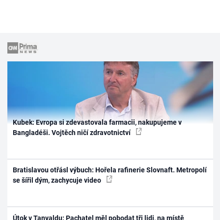
Kubek: Evropa si zdevastovala farmacii, nakupujeme v
Bangladéši. Vojtěch ničí zdravotnictví
Bratislavou otřásl výbuch: Hořela rafinerie Slovnaft. Metropolí
se šířil dým, zachycuje video
Útok v Tanvaldu: Pachatel měl pobodat tři lidi, na místě