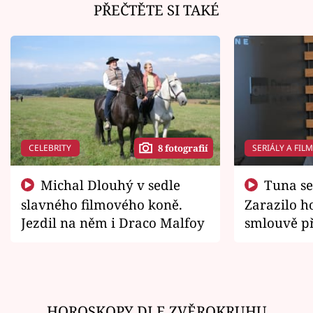
PŘEČTĚTE SI TAKÉ
CELEBRITY
SERIÁLY A FIL
8 fotografií
Michal Dlouhý v sedle
Tuna se chtěl vrátit domů.
slavného filmového koně.
Zarazilo ho
Jezdil na něm i Draco Malfoy
smlouvě př
zemřít
HOROSKOPY DLE ZVĚROKRUHU