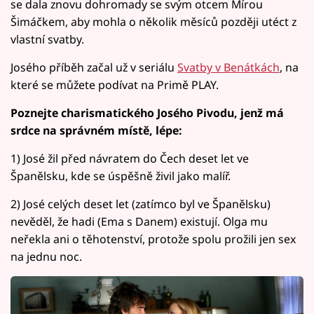
se dala znovu dohromady se svým otcem Mírou
Šimáčkem, aby mohla o několik měsíců později utéct z
vlastní svatby.
Josého příběh začal už v seriálu
Svatby v Benátkách
, na
které se můžete podívat na Primě PLAY.
Poznejte charismatického Josého Pivodu, jenž má
srdce na správném místě, lépe:
1) José žil před návratem do Čech deset let ve
Španělsku, kde se úspěšně živil jako malíř.
2) José celých deset let (zatímco byl ve Španělsku)
nevěděl, že hadi (Ema s Danem) existují. Olga mu
neřekla ani o těhotenství, protože spolu prožili jen sex
na jednu noc.