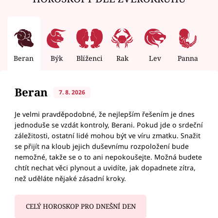
Beran
Býk
Blíženci
Rak
Lev
Panna
V
Beran
7. 8. 2026
Je velmi pravděpodobné, že nejlepším řešením je dnes
jednoduše se vzdát kontroly, Berani. Pokud jde o srdeční
záležitosti, ostatní lidé mohou být ve víru zmatku. Snažit
se přijít na kloub jejich duševnímu rozpoložení bude
nemožné, takže se o to ani nepokoušejte. Možná budete
chtít nechat věci plynout a uvidíte, jak dopadnete zítra,
než uděláte nějaké zásadní kroky.
CELÝ HOROSKOP PRO DNEŠNÍ DEN