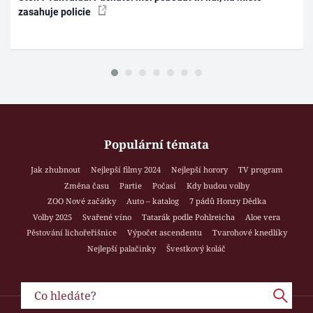
zasahuje policie
Populární témata
Jak zhubnout
Nejlepší filmy 2024
Nejlepší horory
TV program
Změna času
Partie
Počasí
Kdy budou volby
ZOO Nové začátky
Auto – katalog
7 pádů Honzy Dědka
Volby 2025
Svařené víno
Tatarák podle Pohlreicha
Aloe vera
Pěstování lichořeřišnice
Výpočet ascendentu
Tvarohové knedlíky
Nejlepší palačinky
Švestkový koláč