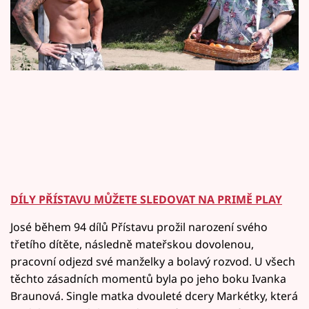
Horoskopy
Sledujte prima+
Filmový festival Karlovy Vary
Pořady
Mámy sobě
Přihlášení
DÍLY PŘÍSTAVU MŮŽETE SLEDOVAT NA PRIMĚ PLAY
José během 94 dílů Přístavu prožil narození svého
Sledujte nás
třetího dítěte, následně mateřskou dovolenou,
pracovní odjezd své manželky a bolavý rozvod. U všech
těchto zásadních momentů byla po jeho boku Ivanka
Braunová. Single matka dvouleté dcery Markétky, která