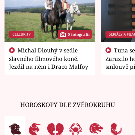
CELEBRITY
SERIÁLY A FIL
8 fotografií
Michal Dlouhý v sedle
Tuna se chtěl vrátit domů.
slavného filmového koně.
Zarazilo ho
Jezdil na něm i Draco Malfoy
smlouvě př
zemřít
HOROSKOPY DLE ZVĚROKRUHU