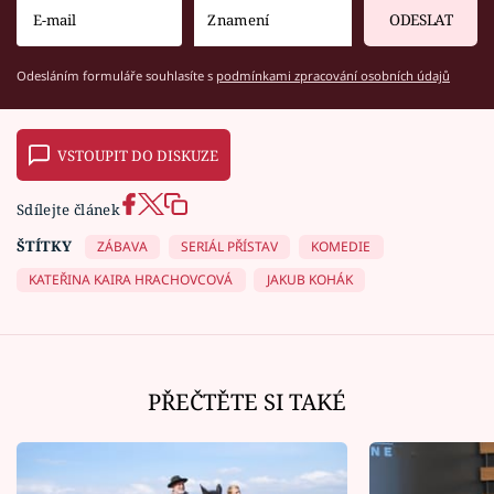
ODESLAT
Odesláním formuláře souhlasíte s
podmínkami zpracování osobních údajů
VSTOUPIT DO DISKUZE
Sdílejte článek
ŠTÍTKY
ZÁBAVA
SERIÁL PŘÍSTAV
KOMEDIE
KATEŘINA KAIRA HRACHOVCOVÁ
JAKUB KOHÁK
PŘEČTĚTE SI TAKÉ