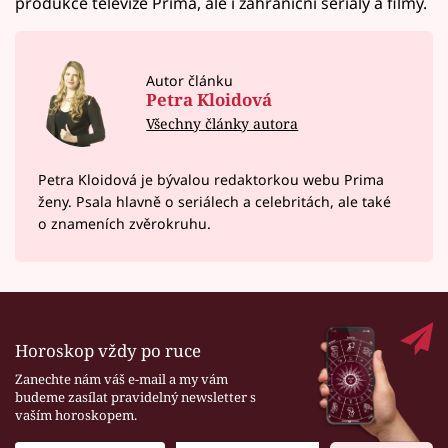
produkce televize Prima, ale i zahraniční seriály a filmy.
Autor článku
Petra Kloidová
Všechny články autora
Petra Kloidová je bývalou redaktorkou webu Prima
ženy. Psala hlavně o seriálech a celebritách, ale také
o znameních zvěrokruhu.
Horoskop vždy po ruce
Zanechte nám váš e-mail a my vám
budeme zasílat pravidelný newsletter s
vaším horoskopem.