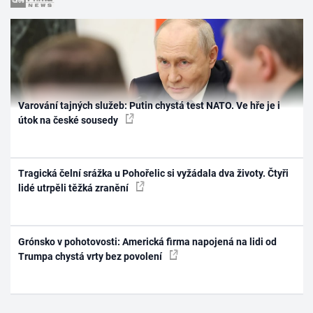
Varování tajných služeb: Putin chystá test NATO. Ve hře je i
útok na české sousedy
Tragická čelní srážka u Pohořelic si vyžádala dva životy. Čtyři
lidé utrpěli těžká zranění
Grónsko v pohotovosti: Americká firma napojená na lidi od
Trumpa chystá vrty bez povolení