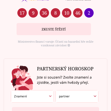
17
9
36
8
10
46
2
ZKUSTE ŠTĚSTÍ
Ministerstvo financí varuje: Účastí na hazardní hře může
vzniknout závislost ⑱
PARTNERSKÝ HOROSKOP
Jste si souzení? Zvolte znamení a
zjistěte, jestli vám hvězdy přejí.