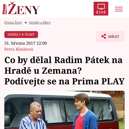
ŽIVĚ
Prima Ženy
■
Seriály a filmy
Trendy:
Polabí
Inspekce
Prostřeno!
AYTO?
SERIÁLY A FILMY
SDÍLET
Módní alarm
Zrádci
Proměny
31. března 2017 22:00
Petra Kloidová
Co by dělal Radim Pátek na
Hradě u Zemana?
Témata
Podívejte se na Prima PLAY
Celebrity
Vztahy
Seriály