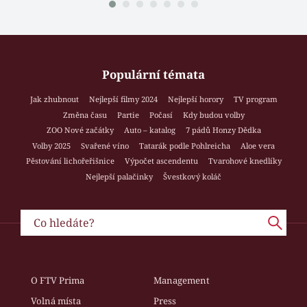
Populární témata
Jak zhubnout
Nejlepší filmy 2024
Nejlepší horory
TV program
Změna času
Partie
Počasí
Kdy budou volby
ZOO Nové začátky
Auto – katalog
7 pádů Honzy Dědka
Volby 2025
Svařené víno
Tatarák podle Pohlreicha
Aloe vera
Pěstování lichořeřišnice
Výpočet ascendentu
Tvarohové knedlíky
Nejlepší palačinky
Švestkový koláč
O FTV Prima
Management
Volná místa
Press