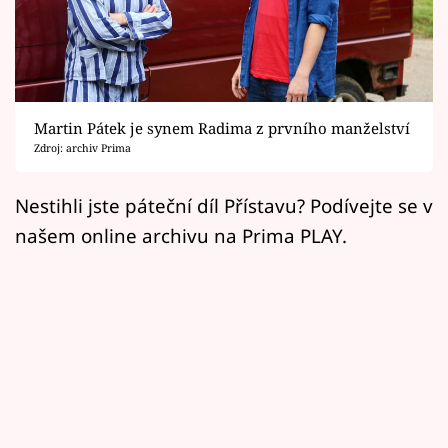
Horoskopy
Sledujte prima+
Filmový festival Karlovy Vary
Martin Pátek je synem Radima z prvního manželství
Pořady
Zdroj: archiv Prima
Mámy sobě
Nestihli jste páteční díl Přístavu? Podívejte se v
našem online archivu na Prima PLAY.
Přihlášení
Sledujte nás