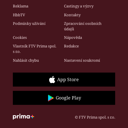
Reklama
Castingy a výzvy
HbbTV
Kontakty
Podmínky užívání
Zpracování osobních
údajů
Cookies
Nápověda
Vlastník FTV Prima spol.
Redakce
s r.o.
Nahlásit chybu
Nastavení soukromí
App Store
Google Play
© FTV Prima spol. s r.o.