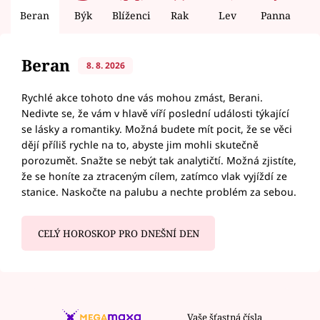
Beran
Býk
Blíženci
Rak
Lev
Panna
V
Beran
8. 8. 2026
Rychlé akce tohoto dne vás mohou zmást, Berani.
Nedivte se, že vám v hlavě víří poslední události týkající
se lásky a romantiky. Možná budete mít pocit, že se věci
dějí příliš rychle na to, abyste jim mohli skutečně
porozumět. Snažte se nebýt tak analytičtí. Možná zjistíte,
že se honíte za ztraceným cílem, zatímco vlak vyjíždí ze
stanice. Naskočte na palubu a nechte problém za sebou.
CELÝ HOROSKOP PRO DNEŠNÍ DEN
Vaše šťastná čísla