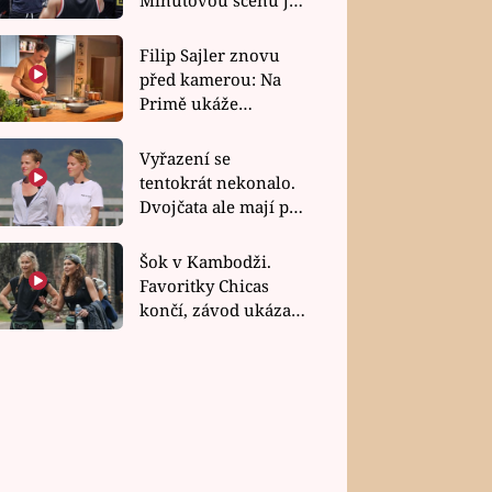
bez dubla
Filip Sajler znovu
před kamerou: Na
Primě ukáže
poctivou kuchyni i
rychlé recepty
Vyřazení se
tentokrát nekonalo.
Dvojčata ale mají po
uzavření třetí etapy
závodu nůž na krku
Šok v Kambodži.
Favoritky Chicas
končí, závod ukázal
svou nejtvrdší tvář