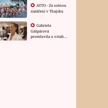
AYTO - Za scénou
natáčení v Thajsku
Gabriela
Gášpárová
promluvila o vztahu
a zakládání rodiny