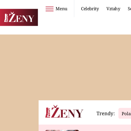
Menu
Celebrity
Vztahy
S
Seriály
Životní styl
ZOO
DIETY A HUBNUTÍ
PROSTŘENO!
CESTOVÁNÍ A
DOVOLENÁ
DUCH
ZDRAVÍ
Trendy:
Pola
Horoskopy
Video
ASTROČLÁNKY
SERIÁLY