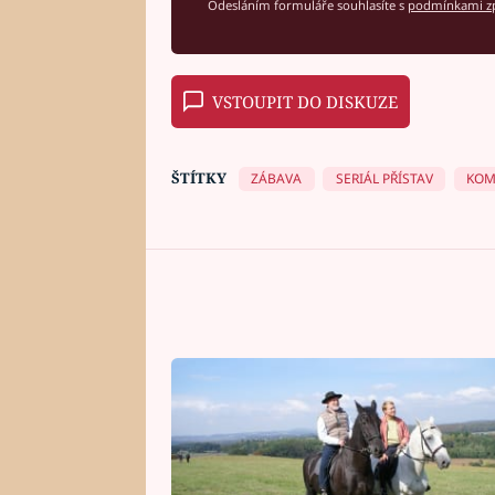
Odesláním formuláře souhlasíte s
podmínkami zp
VSTOUPIT DO DISKUZE
ŠTÍTKY
ZÁBAVA
SERIÁL PŘÍSTAV
KOM