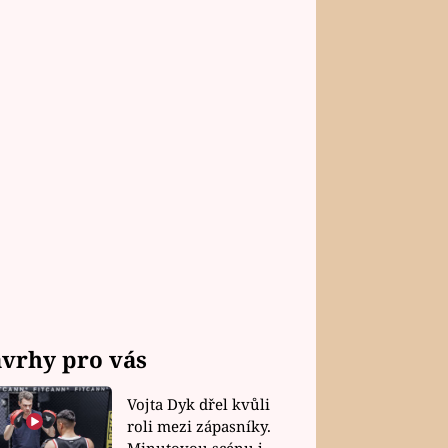
vrhy pro vás
Vojta Dyk dřel kvůli
roli mezi zápasníky.
Minutovou scénu jel