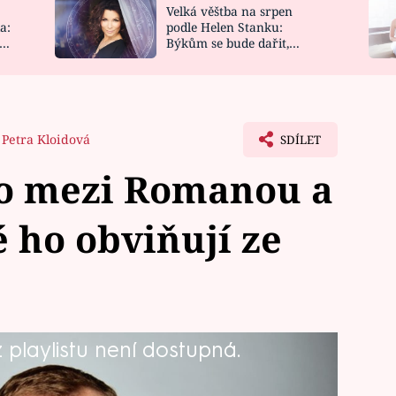
Velká věštba na srpen
NOVINKY
ZAHRADA
a:
podle Helen Stanku:
y
Býkům se bude dařit,
VIDEORECEPTY
DESIGN
Vodnáře čeká jízda
Petra Kloidová
SDÍLET
lo mezi Romanou a
é ho obviňují ze
playlistu není dostupná.
. Podívejte se ne exkluzivní scénu
rojicí stalo?