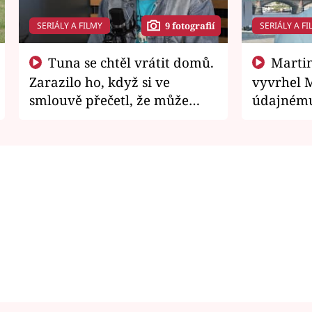
SERIÁLY A FILMY
SERIÁLY A FI
9 fotografií
Tuna se chtěl vrátit domů.
Martin Písařík jako
Zarazilo ho, když si ve
vyvrhel 
smlouvě přečetl, že může
údajnému
zemřít
je v nemil