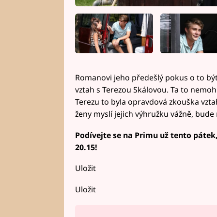
Romanovi jeho předešlý pokus o to bý
vztah s Terezou Skálovou. Ta to nemohl
Terezu to byla opravdová zkouška vzt
ženy myslí jejich výhružku vážně, bude m
Podívejte se na Primu už tento pátek,
20.15!
Uložit
Uložit