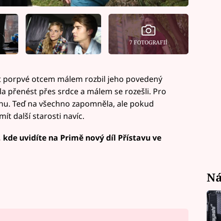
7 FOTOGRAFIÍ
t porpvé otcem málem rozbil jeho povedený
a přenést přes srdce a málem se rozešli. Pro
ahu. Teď na všechno zapomněla, ale pokud
ít další starosti navíc.
 kde uvidíte na Primě nový díl Přístavu ve
Ná