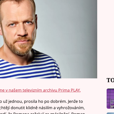
TO
ine v našem televizním archivu Prima PLAY.
o už jednou, prosila ho po dobrém. Jenže to
htějí donutit klidně násilím a vyhrožováním,
rdí, že Romana zažalují za znásilnění. Roman