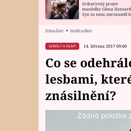
Srdceryvný projev
SNÁŘ
CELEBRITY
manželky Glena Hansard
Syn tu není, nerozuměl b
HOROSKOP NA
VAŘENÍ
tomu, vysvětlila
ROK 2023
Prima Ženy
■
Seriály a filmy
14. března 2017 09:00
SERIÁLY A FILMY
Co se odehrá
lesbami, kter
znásilnění?
Žádná položka z 
Roman Mareš má pořádný problém
z pátečního Přístavu. Co se mezi t