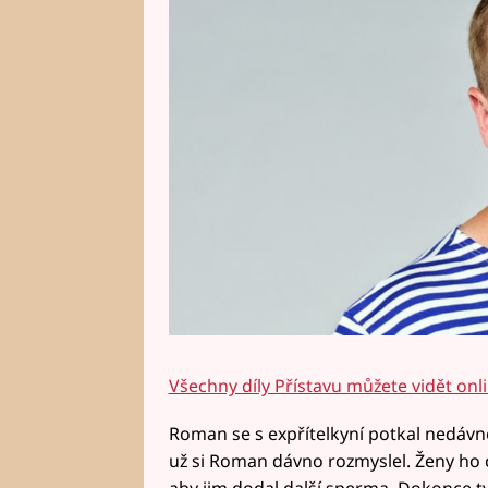
Všechny díly Přístavu můžete vidět onl
Roman se s expřítelkyní potkal nedávn
už si Roman dávno rozmyslel. Ženy ho c
aby jim dodal další sperma. Dokonce tv