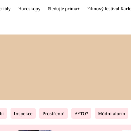
eriály
Horoskopy
Sledujte prima+
Filmový festival Karl
Celebrity
Recept
MÓDA A KRÁSA
HLAVNÍ JÍ
VZTAHY A SEX
SLADKÉ
PRIMA MAMINKA
ZDRAVÉ
bí
Inspekce
Prostřeno!
AYTO?
Módní alarm
Fresh
Living
RECEPTY
BYDLENÍ