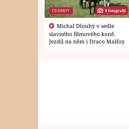
CELEBRITY
8 fotografií
Michal Dlouhý v sedle
slavného filmového koně.
Jezdil na něm i Draco Malfoy