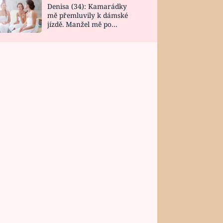
Denisa (34): Kamarádky
mě přemluvily k dámské
jízdě. Manžel mě po
návratu zaskočil