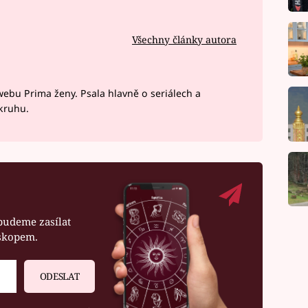
Všechny články autora
webu Prima ženy. Psala hlavně o seriálech a
okruhu.
budeme zasílat
oskopem.
ODESLAT