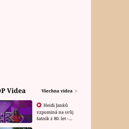
P Videa
Všechna videa
Heidi Janků
vzpomíná na svůj
šatník z 80. let -
Shopaholičky